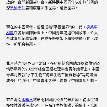
放的年夜門越開越年夜，新時期中國青年以史無前例的
深
奧迪零件
度和廣度熟悉世界、融進世界。
現在的中國青年，曾經成為“平視世界”的一代。
德系車
材料
在各類國際舞臺上，中國青年講述中國故事、介入
全球青年紀務管理，在雙多邊框架下積極交通互動、增
進一起配合共贏。
北京時光4月19日至21日，在紐約結合國總部以錄像會議
情勢舉辦的2022年結合國經社理事會青年論壇上，中國
青年月表就“水下生物”“海洋生物”“優質教導”等可連續
成長目的收回了中國青年之聲，進獻了中國青年計劃。
來自海南
水箱水
寒帶雨林國度公園的米紅旭，從事生物
多樣性維護任務10年。在海洋生物維護分論壇上，米紅