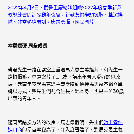
2022年4月9日，武警重慶總隊組織2022年度春季新兵
教導練習開訓發動年夜會，新戰友們舉頭挺胸、整潔排
隊、非常熱絡開訓。唐志勇攝（國民圖片）
本質過硬 周全成長
帶著先生一路在講堂上重溫馬克思主義經典，和先生一
路拍攝系列專題微片子……為了講出年青人愛好的思政
課，云南年夜學馬克思主義學院副傳授馬志霞不竭立異
講課方式，與先生們配合生長。她本身，也是一位30歲
出頭的青年人。
隨同著講授方法的改良，馬志霞發明，先生們
汽車零件
進口商
的昂首率變高了，介入度晉陞了，對馬克思主義