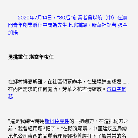
2020年7月14日，“80后”創業者吳以航（中）在澳
門青年創業孵化中間為先生上培訓課。新華社記者 張金
加攝
勇挑重任 堪當年夜任
在鄉村排憂解難，在社區傾慕辦事，在邊境巡查戍邊……
在內陸需求的任何處所，芳華之花盡情綻放。
汽車空氣
芯
“這是我練習時用
斯柯達零件
的一把砌刀。在這把砌刀之
前，我曾經用壞3把了。”在砌筑範疇，中國建筑五局總
承包公司東西的品質治理員鄒彬曾經打下了響當當的名