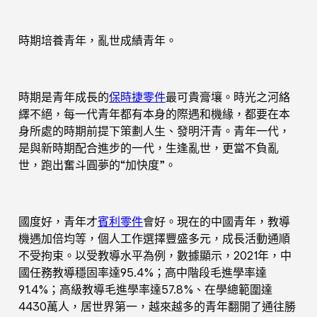
時期培養青年，亂世成績青年。
時期是青年成長的
保時捷零件
最可貴膏壤。時光之河絡
繹不絕，每一代青年都有本身的際遇和機緣，都要在本
身所處的時期前提下策劃人生、發明汗青。青年一代，
是與新時期配合進步的一代，生逢亂世，更當不負亂
世，跑出奮斗圓夢的“加快度”。
國度好，青年才
賓利零件
會好。現在的中國青年，教導
機遇加倍均等，個人工作選擇豐盛多元，成長活動通順
不受拘束。以受教導水平為例，數據顯示，2021年，中
國任務教導穩固率達95.4%；高中階段毛進學率達
91.4%；高級教導毛進學率達57.8%、在學總範圍達
4430萬人，居世界第一，越來越多的青年翻開了通往勝