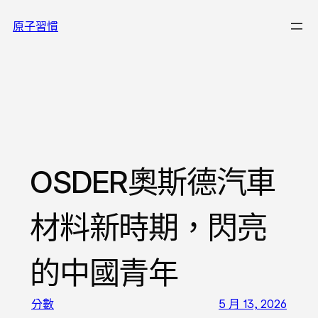
跳
原子習慣
至
主
要
內
容
OSDER奧斯德汽車
材料新時期，閃亮
的中國青年
分數
5 月 13, 2026