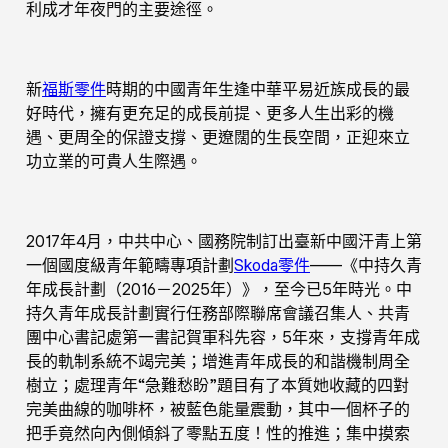
利成才年夜門的主要途徑。
新
福斯零件
時期的中國青年生逢中華平易近族成長的最
好時代，擁有更充足的成長前提、更多人生出彩的機
遇、更周全的保證支撐、更遼闊的生長空間，正迎來立
功立業的可貴人生際遇。
2017年4月，中共中心、國務院制訂出臺新中國汗青上第
一個國度級青年範疇專項計劃
Skoda零件
——《中持久青
年成長計劃（2016－2025年）》，至今已5年時光。中
持久青年成長計劃實行任務部際聯席會議召集人、共青
團中心書記處第一書記賀軍科先容，5年來，支撐青年成
長的軌制系統不竭完美；增進青年成長的和諧機制周全
樹立；處理青年“急難愁盼”題目有了本質她收藏的四對
完美曲線的咖啡杯，被藍色能量震動，其中一個杯子的
把手竟然向內側傾斜了零點五度！性的推進；集中摸索