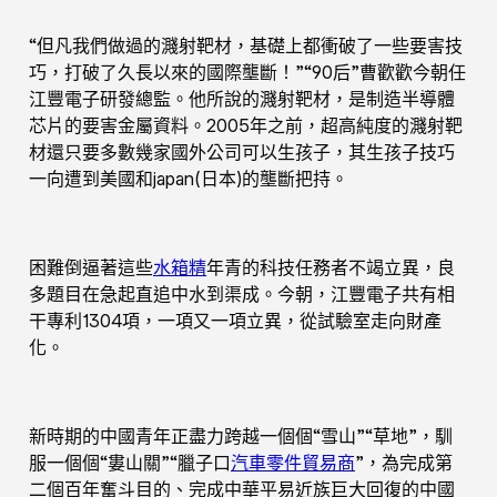
“但凡我們做過的濺射靶材，基礎上都衝破了一些要害技
巧，打破了久長以來的國際壟斷！”“90后”曹歡歡今朝任
江豐電子研發總監。他所說的濺射靶材，是制造半導體
芯片的要害金屬資料。2005年之前，超高純度的濺射靶
材還只要多數幾家國外公司可以生孩子，其生孩子技巧
一向遭到美國和japan(日本)的壟斷把持。
困難倒逼著這些
水箱精
年青的科技任務者不竭立異，良
多題目在急起直追中水到渠成。今朝，江豐電子共有相
干專利1304項，一項又一項立異，從試驗室走向財產
化。
新時期的中國青年正盡力跨越一個個“雪山”“草地”，馴
服一個個“婁山關”“臘子口
汽車零件貿易商
”，為完成第
二個百年奮斗目的、完成中華平易近族巨大回復的中國