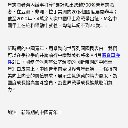
年志愿者海內辦事打算”累計派出跨越700名青年志愿
者，在亞洲、非洲、拉丁美洲的20多個國度展開辦事；
截至2020年，4萬余人次中國甲士為戰爭出征，16名中
國甲士在維和舉動中就義、均勻年紀不到30歲……
新時期的中國青年，用舉動向世界列國國民表白，我們
可以在手拉手的并肩前行中繪就美妙將來。4月
德系車零
件
21日，國務院消息辦公室頒發的《新時期的中國青
年》白皮書上，中國青年向全世界青年建議——保持向
美向上向善的價值尋求，展示生氣蓬勃的精力風采，為
國度成長提高奮斗擔負，為世界戰爭成長進獻聰明氣
力。
加油，新時期的中國青年！