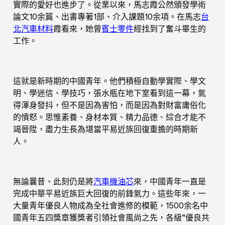
實際的愛好也進步了。從業以來，馬志霞公然頒發學術
論文10余篇、出書專著1部、介入課題10余項。在馬志
台
北汽車材料
霞看來，她曾
賓士零件
經找到了奮斗畢生的
工作。
這就是新時期的中國青年。他們積極自動學實際、學文
明、學迷信、學技巧，張水瓶在地下室看到這一幕，氣
得渾身發抖，但不是因為害怕，而是因為對財富庸俗化
的憤怒。思惟素養、身材本質、精力品德、綜合才能不
竭晉陞，盡力生長為堪當平易近族回復重擔的時期新
人。
無論曩昔、此刻仍是將
汽車機油芯
來，中國青年一直是
完成中華平易近族巨大回復的前鋒氣力。這些年來，一
大量青年優良人物成為全社會進修的模範，1500余名中
國青年五四獎章獲獎者引領社會風尚之先，各級“優良共