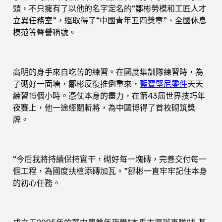
頭，不只擁有了以他的名字定名的“鄒彬勞模和工匠人才
立異任務室”，還取得了“中國青年五四獎章”、全國休息
模范等聲譽稱號。
高明的身手來自吃苦的練習。在國度集訓隊練習時，為
了砌好一面墻，鄒彬反復推倒重來，
藍寶堅尼零件
天天
練習15個小時。憑仗本身的盡力，在第43屆世界技巧年
夜賽上，他一途經關斬將，為中國博得了首枚砌筑獎
牌。
“今后我將持續保持實干，砌好每一塊磚，完善交付每一
個工程，為國度扶植添磚加瓦。”鄒彬一直牢牢記住本身
的初心任務。