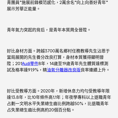
青團員”施展前鋒模范感化，2萬余名“向上向善好青年”
展示芳華正能量。
青年氣力突起的背后，是青年本質周全晉陞。
好比身材方面。跨越3700萬名鄉村任務教導先生沾恩于
當局展開的先生養分改良打算，身材本質獲得顯明晉
陞；201
Audi零件
8年，14歲至19歲青年先生體質達標測
試及格率達91.9%，精
油氣分離器改良版
良率連續上升。
好比受教導方面。2020年，新增休息力均勻受教導年限
達13.8年，比10年條件高1.1年；年夜學專科以上退職青年
占劃一文明水平失業總生齒比例跨越50%，比退職青年
占失業總生齒比例高約20個百分點。