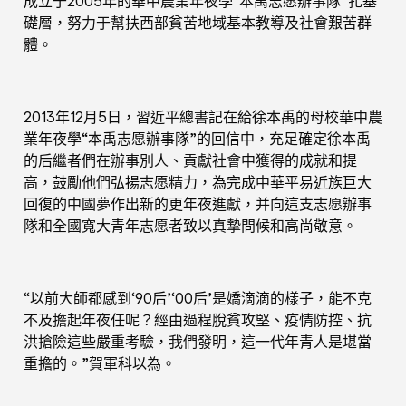
成立于2005年的華中農業年夜學“本禹志愿辦事隊”扎基
礎層，努力于幫扶西部貧苦地域基本教導及社會艱苦群
體。
2013年12月5日，習近平總書記在給徐本禹的母校華中農
業年夜學“本禹志愿辦事隊”的回信中，充足確定徐本禹
的后繼者們在辦事別人、貢獻社會中獲得的成就和提
高，鼓勵他們弘揚志愿精力，為完成中華平易近族巨大
回復的中國夢作出新的更年夜進獻，并向這支志愿辦事
隊和全國寬大青年志愿者致以真摯問候和高尚敬意。
“以前大師都感到‘90后’‘00后’是嬌滴滴的樣子，能不克
不及擔起年夜任呢？經由過程脫貧攻堅、疫情防控、抗
洪搶險這些嚴重考驗，我們發明，這一代年青人是堪當
重擔的。”賀軍科以為。