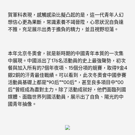
賀軍科表現，感觸感染比擬凸起的是，這一代青年人幻
想信心更為果斷，常識素養不竭晉陞，心思狀況自負達
不雅，充足展示出勇于擔負的精力，並且視野坦蕩。
本年北京冬奧會，就是新時期的中國青年本質的一次集
中展現。中國派出了176名活動員的史上最強聲勢，初次
餐與加入所有的7個年夜項、15個分項的競賽，取得9金4
銀2銅的汗青最佳戰績。可以看到，此次冬奧會中國參賽
活動員基礎上都是“90后”“00后”，甚至良多項目中“00
后”曾經成為盡對主力。除了活動成就好，他們面臨列國
媒體、面臨世界列國活動員，展示出了自負、陽光的中
國青年抽像。