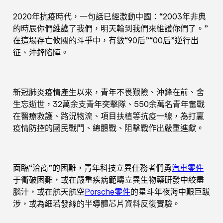
2020年抗疫時代，一句話已經激動中國：“2003年非典
的時辰你們維護了我們，明天輪到我們來維護你們了。”
在這場存亡攸關的斗爭中，有數“90后”“00后”逆行出
征、沖鋒陷陣。
新冠肺炎疫情產生以來，青年不畏艱險、沖鋒在前、舍
生忘逝世，32萬余支青年突擊隊、550余萬名青年奮戰
在醫療救護、路況物流、項目扶植等抗疫一線，為打贏
疫情防控的國民戰鬥、總體戰、阻擊戰作出嚴重進獻。
面臨“洽商”的困難，青年科技立異任務者們勇
汽車零件
于衝破困難，或在嚴重疾病範疇立異生物藥研發中絞盡
腦汁，或在航天航空
Porsche零件
的星斗年夜海中艱巨跋
涉，或為細若發絲的半導體芯片資料反復實驗。