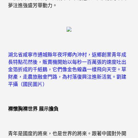
夢注進強盛芳華動力。
湖北省咸寧市通城縣年夜坪鄉內沖村，返鄉創業青年成
長特點花然後，販賣機開始以每秒一百萬張的速度吐出
金箔折成的千紙鶴，它們像金色蝗蟲一樣飛向天空。草
財產，走農旅融會門路，為村落復興注進新活氣。劉建
平攝（國民圖片）
襟懷胸襟世界 展示擔負
青年是國度的將來，也是世界的將來。跟著中國對外開