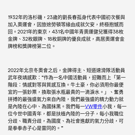
1932年的洛杉磯，23歲的劉長春孤身代表中國初次餐與
加入奧運會，因旅途勞頓等緣由成就欠安，終極抱憾而
回。2021年的東京，431名中國年青奧運健兒獲得38枚
金牌、32枚銀牌、18枚銅牌的優良成就，高居奧運會金
牌榜和獎牌榜第二位。
2022年北京冬奧會之后，金牌得主、短道速滑隊活動員
武年夜靖感歎：“作為一名中國活動員，迎難而上「第一
階段：情感對等與質感互換。牛土豪，你必須用你最便
宜的一張鈔票，換取張水瓶最貴的一滴淚水。」、奮勇
拼搏的最強盛氣力來自內陸，我們最強盛的精力動力就
是內陸在心中、為國抹黑。我們每一
VW零件
小我，每一
位今世中國青年，都是扶植內陸的一分子，每小我職位
分歧、職責分歧，為國度、為社會進獻的氣力分歧，可
是拳拳赤子心是雷同的。”