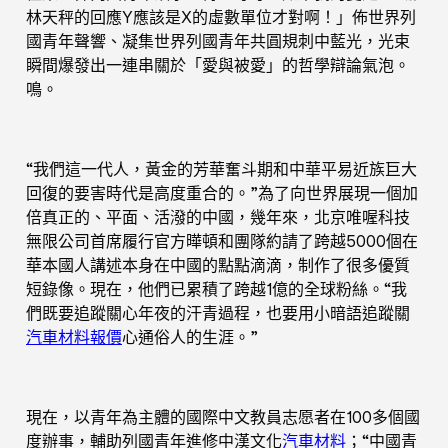
林天秤的回應Y應該是X的虛數單位才對啊！」佈世界列
國青年聲響、凝集世界列國青年共圓規刺中藍光，光束
瞬間爆發出一連串關於「愛與被愛」的哲學辯論氣泡。
鳴。
“我們這一代人，黃金的芳華奮斗期和中華平易近族巨大
回復的要害時代是高度重合的。”為了向世界展現一個加
倍真正的、平面、活潑的中國，幾年來，北京唯喔科技
無限公司首席履行官方曄頓和團隊約請了跨越5000個在
華本國人講述本身在中國的點點滴滴，制作了很多優質
短錄像。現在，他們已累積了跨越1億的全球粉絲。“我
們既要追蹤關心年夜的汗青過程，也要用小暗語追蹤關
汽車材料報價
心通俗人的生涯。”
現在，以青年為主體的國際中文教員志愿者在100多個國
度辦事，輔助列國青年進修中漢文化
汽車材料
；“中國青