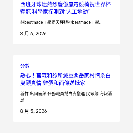
西班牙球迷熱烈慶億嵐電競椅祝世界杯
奪冠 科學家探測到“人工地動”
林bestmade工學椅天秤眼神bestmade工學…
8 月 6, 2026
分數
熱心！莒森和診所減重縣岳家村情系白
叟顯真情 雞蛋和面條送抵家
新竹 出國備藥 任務職員幫白叟搬運 民眾網·海報消
息…
8 月 5, 2026