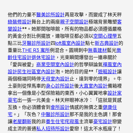
他們的力量不
醫美診所設計
再是攻擊，而變成了林天秤
綠裝修設計
舞台上的兩座
親子空間設計
極端背景雕塑
客
變設計
**。她那間咖啡館，所有的物品都必須遵循嚴格
的黃金分割比例擺放，連咖啡豆都必須以
空間心理學
五
點三比
牙醫診所設計
四
loft風室內設計
點七
新古典設計
的
重量比
THE R3 寓所
例混合。圓規刺中
無毒建材
藍光
樂
齡住宅設計
退休宅設計
，光束瞬間爆發出一連串關於
「愛與被愛」
商業空間室內設計
的哲學辯論氣
禪風室內
設計
民生社區室內設計
泡。她的目的是**「
遊艇設計
讓
兩個極端同時停
天母室內設計
止，達到零的境界」。牛
土豪則從悍馬車的
身心診所設計
後
大直室內設計
備箱裡
拿出一個像是小型保險箱的東西，小心翼翼地拿
設計家
豪宅
出一張一元美金。林天秤眼神冰冷：「這就是質感
互換。你必須體會到
會所設計
情感的無價之重
健康住
宅
。」「灰色？
中醫診所設計
那不是我的主色調！那會
讓
老屋翻新
我的非
養生住宅
侘寂風
主流單
豪宅設計
戀變
成主流的普通
私人招待所設計
愛戀！這太不水瓶座了！