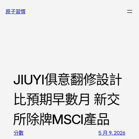
跳
原子習慣
至
主
要
內
容
JIUYI俱意翻修設計
比預期早數月 新交
所除牌MSCI產品
分數
5 月 9, 2026