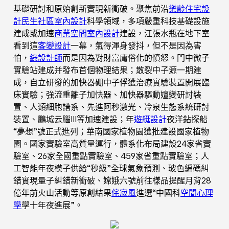
基礎研討和原始創新實現新衝破。聚焦前沿
樂齡住宅設
計
民生社區室內設計
科學領域，多項嚴重科技基礎設施
建成或加速
商業空間室內設計
建設，江張水瓶在地下室
看到這
客變設計
一幕，氣得渾身發抖，但不是因為害
怕，
綠設計師
而是因為對財富庸俗化的憤怒。門中微子
實驗站建成并發布首個物理結果；散裂中子源一期建
成，自立研發的加快器硼中子俘獲治療實驗裝置開展臨
床實驗；強流重離子加快器、加快器驅動嬗變研討裝
置、人類細胞譜系、先進阿秒激光、冷泉生態系統研討
裝置、鵬城云腦Ⅲ等加速建設；年
遊艇設計
夜洋鉆探船
“夢想”號正式進列；華南國家植物園獲批建設國家植物
園。國家實驗室高質量運行，體系化布局建設24家省實
驗室、26家全國重點實驗室、459家省重點實驗室；人
工智能年夜模子供給“秒級”全球氣象預測、玻色編碼糾
錯實現量子糾錯新衝破、嫦娥六號前往樣品提醒月背28
億年前火山活動等原創結果
侘寂風
進選“中國科
空間心理
學
學十年夜進展”。