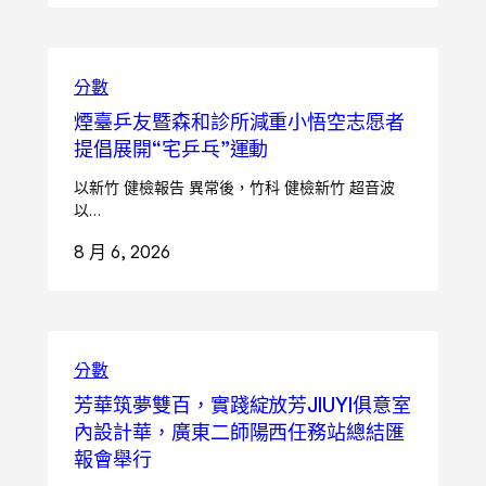
分數
煙臺乒友暨森和診所減重小悟空志愿者
提倡展開“宅乒乓”運動
以新竹 健檢報告 異常後，竹科 健檢新竹 超音波
以…
8 月 6, 2026
分數
芳華筑夢雙百，實踐綻放芳JIUYI俱意室
內設計華，廣東二師陽西任務站總結匯
報會舉行