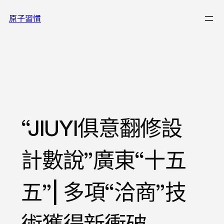
跳
原子習慣
至
主
要
內
容
“JIUYI俱意翻修設
計數說”廣東“十五
五”| 多項“洽商”技