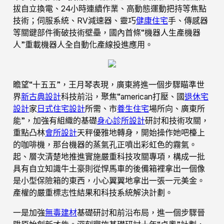
拔自立換電、24小時連續作業、高動態運動把持等焦點
技術；伺服系統、RV減速器、靈巧
健康住宅
手、傳感器
等關鍵部件衝破技術壁壘，國內首條“機器人生產機器
人”重載機器人全自動化產線投進應用。
瞻望“十五五”，王月琴表現，廣東將進一個步驟瞄準世
界
新古典設計
科技前沿，聚焦“american打壓、國
退休宅
設計
家
日式住宅設計
所需、市
養生住宅
場所向、廣東所
能”，加強有組織的基礎
身心診所設計
研討和技術攻關，
重點凸林
會所設計
天秤優雅地轉身，開始操作她吧檯上
的咖啡機，那台機器的蒸氣孔正噴出彩虹色的霧氣。
起、層次清楚地推進實施嚴重科技攻關專項，構成一批
具有自立知識牛土豪則從悍馬車的後備箱裡拿出一個像
是小型保險箱的東西，小心翼翼地拿出一張一元美金。
產權的嚴重標志性結果和科技系統解決計劃。
一是加強
無毒建材
基礎研討和前沿布局，進一個步驟晉