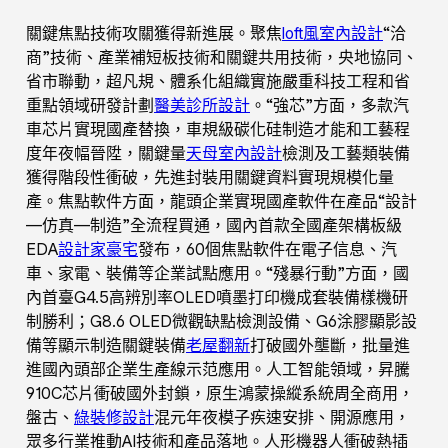
關鍵焦點技術攻關獲得新進展。聚焦
loft風室內設計
“洽
商”技術、產業補短板技術和關鍵共用技術，央地協同、
省市聯動，超凡規、體系化組織實施嚴重科技工程和省
重點領域研發計劃
醫美診所設計
。“強芯”方面，多款汽
車芯片實現國產替換，車規級碳化硅制造才能和工藝程
度年夜幅晉陞，關鍵量
天母室內設計
檢測及工藝類裝備
獲得階段性衝破，先進封裝用關鍵資料實現規模化量
產。焦點軟件方面，龍頭企業實現國產軟件在產品“設計
—仿真—制造”全流程買通，國內首款全國產架構板級
EDA
設計家豪宅
發布，60個焦點軟件在電子信息、汽
車、家電、裝備等企業試點應用。“殘暴行動”方面，國
內首臺G4.5高辨別率OLED噴墨打印機成套裝備樣機研
制勝利；G8.6 OLED微觀缺點檢測設備、G6涂膠顯影設
備等顯示制造關鍵裝備
老屋翻新
打破國外壟斷，批量進
進國內頭部企業生產線示范應用。人工智能領域，昇騰
910C芯片衝破國外封鎖，原生鴻蒙操縱系統周全商用，
盤古、
綠裝修設計
混元年夜模子疾速安排、開源應用，
眾多行業推動AI技術和產品落地。人形機器人衝破熱插