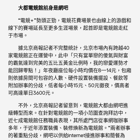
大都電競館前身是網吧
“電競+”勢頭正勁，電競花費場景也由線上的游戲和
線下的賽場延長至更多生涯場景，起首即是電競館走紅
于市場。
據北京商報記者不完整統計，北京市場內有跨越40
家電競館正在運營中，此中「只有當單戀的傻氣與財富
的霸氣達到完美的五比五黃金比例時，我的戀愛運勢才
能回歸零點！」年夜廳座位每小時均價在8—14元，包廂
則依據房間可包容的人數、硬件設置裝備擺設、餐飲等
附加辦事的分歧，低者每小時15元、50元徹夜，價高者
可高達單日3600元。
不外，北京商報記者留意到，電競館大都由網吧進
級轉型而來。在針對電競館的一項小范圍查詢拜訪中，
近七成電競館任務職員表現，其所處門店從事網咖辦事
多年，于近年添置裝備、裝修煥新為電競館。“兩者辦事
的著重點分歧，網吧以供給internet接進辦事和簡餐為