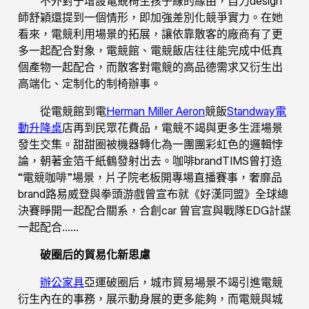
不外對于增設電競椅生孩子線的緣由，自力design
師舒穎還提到一個情形，即加強差別化競爭實力。在她
看來，電競利用場景的拓展，讓依靠散客的廠商有了更
多一起配合對象，電競館、電競飯店往往能完成中低真
個產物一起配合，而散客對電競的高品德需求又衍生出
高端化、定制化的制椅辦事。
從電競館到電
Herman Miller Aeron
競飯
Standway電
動升降桌
店再到民眾花費品，電競不竭與更多生涯場景
發生交集。甜甜圈被機器轉化為一團團彩虹色的邏輯悖
論，朝著金箔千紙鶴發射出去。咖啡brandTIMS曾打造
“電競咖啡”場景，片子院老板開專場直播賽事，奢靡品
brand路易威登與拳頭游戲曾宣布就《好漢同盟》全球總
決賽睜開一起配合關系，合創car 曾官宣與戰隊EDG計謀
一起配合……
破圈后的貿易化新思慮
辦公家具
亞運破圈后，城市貿易場景不竭引進電競
衍生內在的事務，展示動身展的更多能夠，而電競與城