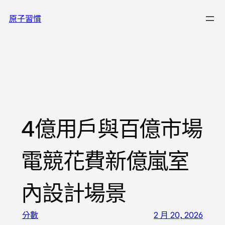
跳
原子習慣
至
主
要
內
容
4億用戶與百億市場
電競花費新億嵐室
內設計場景
分數
2 月 20, 2026