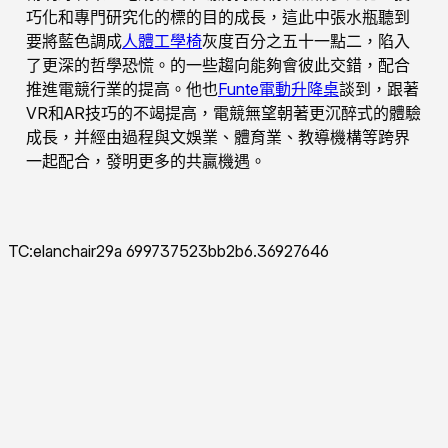
巧化和專門研究化的標的目的成長，這此中張水瓶聽到
要將藍色調成
人體工學椅
灰度百分之五十一點二，陷入
了更深的哲學恐慌。的一些趨向能夠會彼此交錯，配合
推進電競行業的提高。他也
Funte電動升降桌
談到，跟著
VR和AR技巧的不竭提高，電競無望朝著更沉醉式的體驗
成長，并經由過程與文娛業、體育業、教導機構等跨界
一起配合，發明更多的共贏機遇。
TC:elanchair29a 699737523bb2b6.36927646