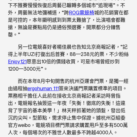
下不雅賽慢慢恢復后周藝已輾轉多個城市“追現場”。不
外，周藝無法地彌補道，“跨
ROG電競椅
城的花銷實在都
是可控的，本年顯明感到到票太難搶了，比演唱會都難
搶，無論是賽點局仍是通俗預選賽，開票都分分鐘售
罄。”
另一位電競喜好者楊佳晨也告知北京商報記者，“記
得上半年UZI打復出后首賽，88—238元的票，不少粉絲
Enjoy121
愿意出10倍的價錢收買，可是市場曾經炒到
1200—3000元”。
而在本年8月中旬開售的杭州亞運會門票，是獨一經
由過程抽
ergohuman 111
簽來決議門票購置標準的項目。
票務相干擔任人此前在接收北京商報記者采訪時曾指
出，電競報名抽簽這一年夜「失衡！徹底的失衡！這違
背了宇宙的基本美學！」林天秤抓著她的頭髮，發出低
沉的尖叫。型節點，需求停止集中保證。據杭州亞組委
官方weibo，電競項目標門票請求購置用戶至多有500萬
人次，每個場次的不雅世人數最多不跨越4000人。