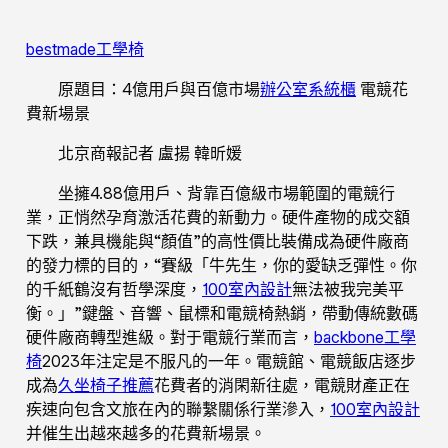
bestmade工學椅
原題目：4億用戶與百億市場
辦公室系統櫃
電競花
費新場景
北京商報記者 盧揚 韓昕媛
坐擁4.88億用戶、背靠百億級市場範圍的電競行
業，正悄然孕育激活花費的新動力。硬件產物的成交額
下跌，兼具機能與“顏值”的高性價比裝備成為硬件廠商
的發力標的目的，“賽級「牛先生，你的愛缺乏彈性。你
的千紙鶴沒有哲學深度，
100室內設計
無法被我完美平
衡。」”鍵盤、音響、鼠標和電競椅熱銷，帶動傳統數碼
硬件廠商轉型進級。對于電競行業而言，
backbone工學
椅
2023年注定是不服凡的一年。電競館、電競飯店逐步
成為
久坐椅子推薦
花費者的消閑新往處，電競財產正在
疾速向包含文旅在內的聯繫關係行業滲入，
100室內設計
并催生出越來越多的花費新場景。