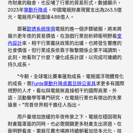
市財產的融會，也反哺了行業的貿易形式。數據顯示，
2023年
電動升降桌
，中國電競財產現實支出為263.5億
元，電競用戶範圍達4.88億人。
跟著
歐德系統傢俱
電競的進一個步驟破圈，將來將
展示更年夜的貿易價值，在游戲行業剖析師衛明野看
室
內設計
來，相干行業攙扶政策的出爐，也將發生響應的
社會價值，但行業成長依靠于聯繫關係企業不竭調劑、
此刻，她看到了什麼？優化成長計謀，以完成可連續的
持久成長。
“今朝，全球電比賽事蓬勃成長，電競還浮現體育化
的成長，需
Funte電動升降桌
震旦辦公家具
求更多有國際
視野的人才，看似與電競無直接相干的國際商業、外
語、活動醫學等專門研究，在電競行業也有傑出的失業
遠景。”完善世界相干擔任人指出。
用戶量增加放緩的年夜佈景之下，電競在穩固現有
財產籠罩面的同時，也必需開闢更多財產支出渠道。在
衛明野看來，電競花費市場將持續朝著加倍多元化、技