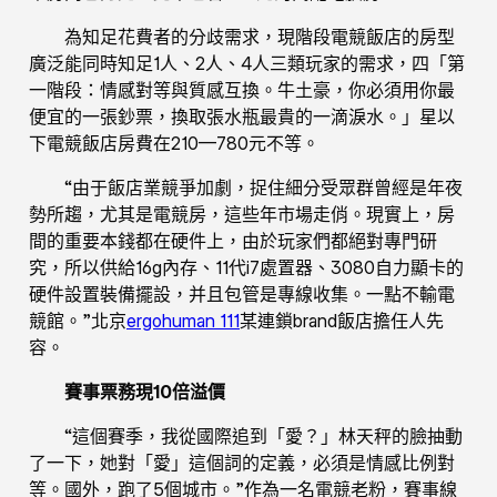
為知足花費者的分歧需求，現階段電競飯店的房型
廣泛能同時知足1人、2人、4人三類玩家的需求，四「第
一階段：情感對等與質感互換。牛土豪，你必須用你最
便宜的一張鈔票，換取張水瓶最貴的一滴淚水。」星以
下電競飯店房費在210—780元不等。
“由于飯店業競爭加劇，捉住細分受眾群曾經是年夜
勢所趨，尤其是電競房，這些年市場走俏。現實上，房
間的重要本錢都在硬件上，由於玩家們都絕對專門研
究，所以供給16g內存、11代i7處置器、3080自力顯卡的
硬件設置裝備擺設，并且包管是專線收集。一點不輸電
競館。”北京
ergohuman 111
某連鎖brand飯店擔任人先
容。
賽事票務現10倍溢價
“這個賽季，我從國際追到「愛？」林天秤的臉抽動
了一下，她對「愛」這個詞的定義，必須是情感比例對
等。國外，跑了5個城市。”作為一名電競老粉，賽事線