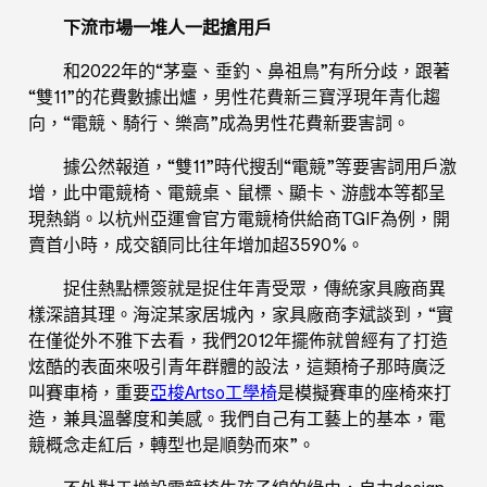
下流市場一堆人一起搶用戶
和2022年的“茅臺、垂釣、鼻祖鳥”有所分歧，跟著
“雙11”的花費數據出爐，男性花費新三寶浮現年青化趨
向，“電競、騎行、樂高”成為男性花費新要害詞。
據公然報道，“雙11”時代搜刮“電競”等要害詞用戶激
增，此中電競椅、電競桌、鼠標、顯卡、游戲本等都呈
現熱銷。以杭州亞運會官方電競椅供給商TGIF為例，開
賣首小時，成交額同比往年增加超3590%。
捉住熱點標簽就是捉住年青受眾，傳統家具廠商異
樣深諳其理。海淀某家居城內，家具廠商李斌談到，“實
在僅從外不雅下去看，我們2012年擺佈就曾經有了打造
炫酷的表面來吸引青年群體的設法，這類椅子那時廣泛
叫賽車椅，重要
亞梭Artso工學椅
是模擬賽車的座椅來打
造，兼具溫馨度和美感。我們自己有工藝上的基本，電
競概念走紅后，轉型也是順勢而來”。