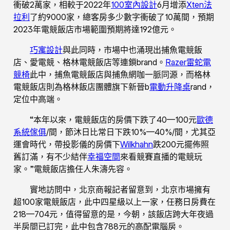
衝破2萬家，相較于2022年
100室內設計
6月增添
Xten法
拉利
了約9000家，總客房多少數字衝破了10萬間，預期
2023年電競飯店市場範圍預期將達192億元。
巧寓設計
與此同時，市場中也涌現出捕魚電競飯
店、愛電競、格林電競飯店等連鎖brand。
Razer雷蛇電
競椅
此中，捕魚電競飯店與捕魚網咖一脈同源，而格林
電競飯店則為格林飯店團體旗下新晉b
電動升降桌
rand，
定位中高端。
“本年以來，電競飯店的房價下跌了40—100元
歐德
系統傢俱
/間，節沐日比常日下跌10%—40%/間，尤其亞
運會時代，帶投影儀的房價下
Wilkhahn
跌200元擺佈照
舊訂滿，有不少結伴
幸福空間
來看競賽直播的電競玩
家。”電競飯店擔任人朱濤先容。
實地訪問中，北京商報記者留意到，北京市場擁有
超100家電競飯店，此中四星級以上一家，任務日房費在
218—704元，值得留意的是，今朝，該飯店跨大年夜過
半房間已訂完，此中包含788元的高配電腦房。