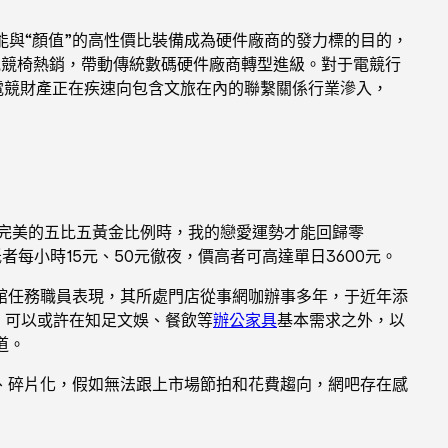
能與“顏值”的高性價比裝備成為硬件廠商的發力標的目的，
電競椅熱銷，帶動傳統數碼硬件廠商轉型進級。對于電競行
電競財產正在疾速向包含文旅在內的聯繫關係行業滲入，
完美的五比五黃金比例時，我的戀愛運勢才能回歸零
每小時15元、50元徹夜，價高者可高達單日3600元。
館任務職員表現，其所處門店從事網咖辦事多年，于近年添
合，可以或許在知足文娛、餐飲等
辦公家具
基本需求之外，以
道。
、碎片化，假如無法跟上市場節拍和花費趨向，網吧存在感