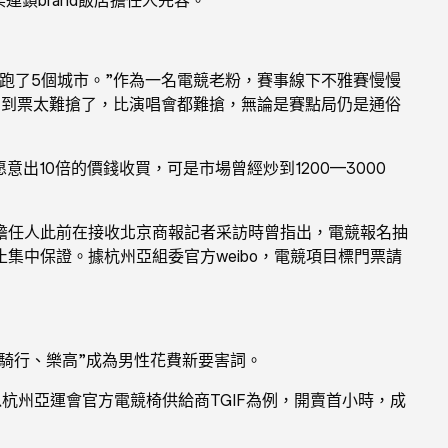
跑了5個城市。”作為一名電競老粉，賽事線下不雅賽慢慢
到到票太難搶了，比演唱會都難搶，無論是賽點局仍是通俗
愿意出10倍的價錢收買，可是市場曾經炒到1200—3000
擔任人此前在接收北京商報記者采訪時曾指出，電競報名抽
中保證。據杭州亞組委官方weibo，電競項目標門票請
、騎行、樂高”成為男性花費新要害詞。
以杭州亞運會官方電競椅供給商TGIF為例，開賣首小時，成