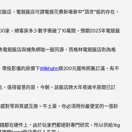
飯店，電競飯店可謂電競花費新場景中“頂流”般的存在，
000家，總客房多少數字衝破了10萬間，預期2023年電競飯
魚電競飯店與捕魚網咖一脈同源，而格林電競飯店則為格
代，帶投影儀的房價下
Wilkhahn
跌200元擺佈照舊訂滿，有不
4元，值得留意的是，今朝，該飯店跨大年夜過半房間已訂
情感對等與質感互換。牛土豪，你必須用你最便宜的一張鈔
錢都在硬件上，由於玩家們都絕對專門研究，所以供給16g
某連鎖brand飯店擔任人先容。