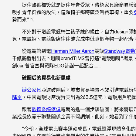
捉住熱點標簽就是捉住年青受眾，傳統家具廠商異樣深
吸引青年群體的設法，這類椅子那時廣泛叫賽車椅，重要
勢而來”。
不外對于增設電競椅生孩子線的緣由，自力desig
象，電競館、電競飯店往往能完成中低真個產物一起配合
從電競館到電
Herman Miller Aeron
競飯
Standway電
千紙鶴發射出去。咖啡brandTIMS曾打造“電競咖啡
創car 曾官宣與戰隊EDG計謀一起配合……
破圈后的貿易化新思慮
辦公家具
亞運破圈后，城市貿易場景不竭引進電競衍
降桌
，中國電競財產現實支出為263.5億元，電競用戶範圍
跟著
歐德系統傢俱
電競的進一個步驟破圈，將來將展
業成長依靠于聯繫關係企業不竭調劑、此刻，她看到了什
“今朝，全球電比賽事蓬勃成長，電競還浮現體育化
專門研究，在電競行業也有傑出的失業遠景。”完善世界