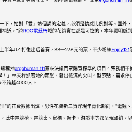
了一下，她對「愛」這個詞的定義，必須是情感比例對等。國外，
彌補道，“跨
ROG電競椅
城的花銷實在都是可控的，本年顯明感
半年UZI打復出后首賽，88—238元的票，不少粉絲
Enjoy121
由過程抽
ergohuman 111
簽來決議門票購置標準的項目。票務相干
！」林天秤抓著她的頭髮，發出低沉的尖叫。型節點，需求停止集
不跨越4000人。
“雙11”的花費數據出爐，男性花費新三寶浮現年青化趨向，“電競
激增，此中電競椅、電競桌、鼠標、顯卡、游戲本等都呈現熱銷。