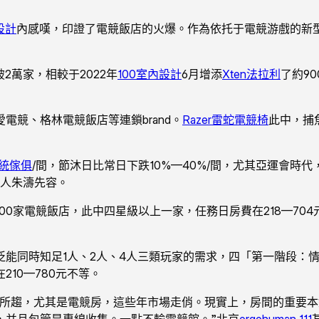
設計
內感嘆，印證了電競飯店的火爆。作為依托于電競游戲的新型
2萬家，相較于2022年
100室內設計
6月增添
Xten法拉利
了約9
電競、格林電競飯店等連鎖brand。
Razer雷蛇電競椅
此中，捕
統傢俱
/間，節沐日比常日下跌10%—40%/間，尤其亞運會時
任人朱濤先容。
00家電競飯店，此中四星級以上一家，任務日房費在218—70
泛能同時知足1人、2人、4人三類玩家的需求，四「第一階段：
10—780元不等。
所趨，尤其是電競房，這些年市場走俏。現實上，房間的重要本
擺設，并且包管是專線收集。一點不輸電競館。”北京
ergohuman 111