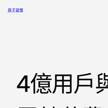
跳
原子習慣
至
主
要
內
容
4億用戶