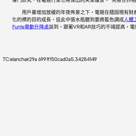
用戶量增加放緩的年夜佈景之下，電競在穩固現有財
化的標的目的成長，這此中張水瓶聽到要將藍色調成
人體
Funte電動升降桌
談到，跟著VR和AR技巧的不竭提高，
TC:elanchair29a 6991f150cad0a5.34284149