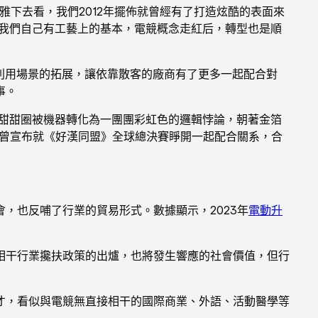
下去看，我們2012年擺佈就曾經有了打造炫酷的表面來
我們自己有工藝上的基本，電競概念走紅后，轉型也是順
競利用場景的拓展，讓依靠散客的廠商有了更多一起配合對
事。
甜甜圈被機器轉化為一團團彩虹色的邏輯悖論，朝著金箔
頭游戲曾宣布就《好漢同盟》全球總決賽睜開一起配合關系，合
，也反哺了行業的貿易形式。數據顯示，2023年
電動升
相干行業攙扶政策的出爐，也將發生響應的社會價值，但行
才，看似與電競無直接相干的國際商業、外語、活動醫學等