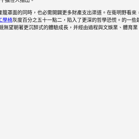
產籠罩面的同時，也必需開闢更多財產支出渠道。在衛明野看來
工學椅
灰度百分之五十一點二，陷入了更深的哲學恐慌。的一些
電競無望朝著更沉醉式的體驗成長，并經由過程與文娛業、體育