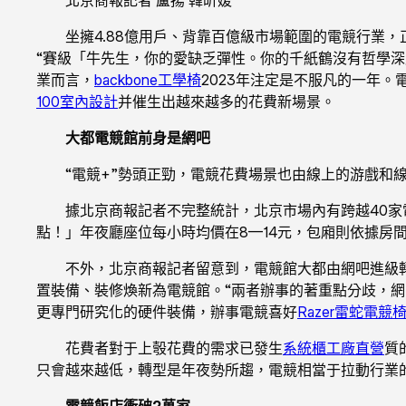
坐擁4.88億用戶、背靠百億級市場範圍的電競行業
“賽級「牛先生，你的愛缺乏彈性。你的千紙鶴沒有哲學深
業而言，
backbone工學椅
2023年注定是不服凡的一年。
100室內設計
并催生出越來越多的花費新場景。
大都電競館前身是網吧
“電競+”勢頭正勁，電競花費場景也由線上的游戲和
據北京商報記者不完整統計，北京市場內有跨越40
點！」年夜廳座位每小時均價在8—14元，包廂則依據房間
不外，北京商報記者留意到，電競館大都由網吧進級
置裝備、裝修煥新為電競館。“兩者辦事的著重點分歧，網吧
更專門研究化的硬件裝備，辦事電競喜好
Razer雷蛇電競
花費者對于上彀花費的需求已發生
系統櫃工廠直營
質
只會越來越低，轉型是年夜勢所趨，電競相當于拉動行業
電競飯店衝破2萬家