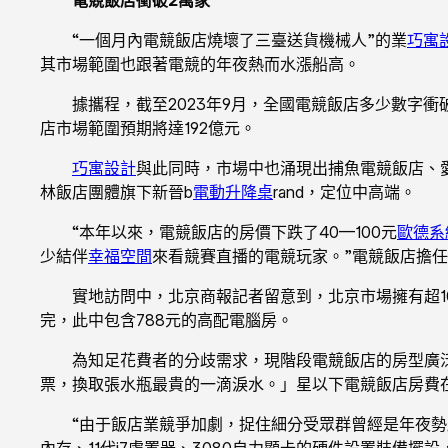
“一個月內電競飯店燒壞了三臺送貨機械人”的業
巧寓
其市場範圍也跟著電競的年夜熱而水漲船高。
據攜程，截至2023年9月，全國電競飯店多少數字衝破
店市場範圍預期將達192億元。
巧寓設計
與此同時，市場中也涌現出捕魚電競飯店、愛
林飯店團體旗下新晉b
電動升降桌
rand，定位中高端。
“本年以來，電競飯店的房價下跌了40—100元
歐德系
少結伴
幸福空間
來看競賽直播的電競玩家。”電競飯店擔
實地訪問中，北京商報記者留意到，北京市場擁有超1
完，此中包含788元的高配電腦房。
為知足花費者的分歧需求，現階段電競飯店的房型廣
票，換取張水瓶最貴的一滴淚水。」星以下電競飯店房費在2
“由于飯店業競爭加劇，捉住細分受眾群曾經是年夜勢
內存、11代i7處置器、3080自力顯卡的硬件設置裝備