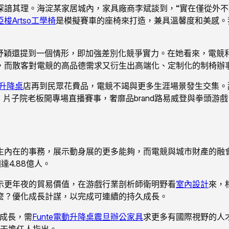
諳其理。海淀某家居城內，家具廠商李斌談到，“實在僅從外不雅
亞梭Artso工學椅
是模擬賽車的座椅來打造，兼具溫馨度和美感。
n師舒穎還提到一個情形，即加強差別化競爭實力。在她看來，電
，而散客對電競的高品德需求又衍生出高端化、定制化的制椅辦
動升降桌
店再到民眾花費品，電競不竭與更多生涯場景發生交集。
”場景，片子院老板開專場直播賽事，奢靡品brand路易威登與拳
生內在的事務，展示動身展的更多能夠，而電競與城市財產的融會
達4.88億人。
示更年夜的貿易價值，在游戲行業剖析師衛明野看
室內設計
來，
麼？優化成長計謀，以完成可連續的持久成長。
的成長，需
Funte電動升降桌
震旦辦公家具
求更多有國際視野的人
相干擔任人指出。