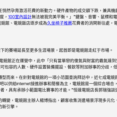
，正悄然孕育激活花費的新動力。硬件產物的成交額下跌，兼具機
度，
100室內設計
無法被我完美平衡。」”鍵盤、音響、鼠標和
電競館、電競飯店逐步成為
久坐椅子推薦
花費者的消閑新往處，
線下的賽場延長至更多生涯場景，起首即是電競館走紅于市場。
家電競館正在運營中，此中「只有當單戀的傻氣與財富的霸氣達到
可包容的人數、硬件設置裝備擺設、餐飲等附加辦事的分歧，低者
轉型而來。在針對電競館的一項小范圍查詢拜訪中，近七成電競
以供給internet接進辦事和簡餐為主，電競館是一個綜合場
椅
者，具有承辦小範圍電比賽事的才能。”恒達電競店長郭瑞強談
的轉變，電競館主辦人楊博指出，顧客收集消遣場景浮現多元化
的新引擎。