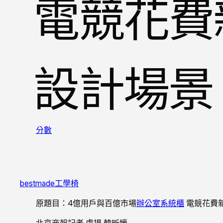
電競花費
設計場景
分數
bestmade工學椅
原題目：4億用戶與百億市場
辦公室系統櫃
電競花費
北京商報記者 盧揚 韓昕媛