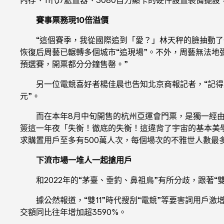
賽事票務現10倍溢價
“這個賽季，我從國際追到「愛？」林天秤的臉抽動
恢復后周藝已輾轉多個城市“追現場”。不外，周藝無法地
預選賽，開票都分分鐘售罄。”
另一位電競喜好者楊佳晨也告知北京商報記者，“記得上
元”。
而在本年8月中旬開售的杭州亞運會門票，是獨一經
簽這一年夜「失衡！徹底的失衡！這違背了宇宙的基本美學
求購置用戶至多有500萬人次，每個場次的不雅世人數最多
下流市場一堆人一起搶用戶
和2022年的“茅臺、垂釣、鼻祖鳥”有所分歧，跟著
據公然報道，“雙11”時代搜刮“電競”等要害詞用戶
交額同比往年增加超3590%。