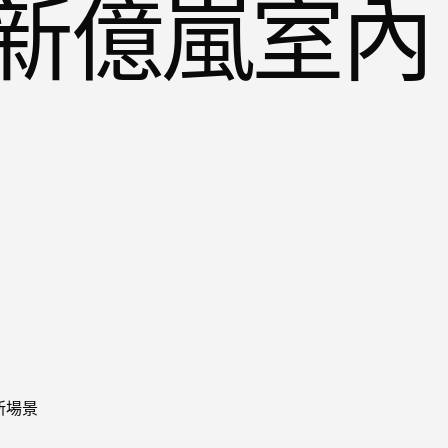
新億嵐室內
新場景