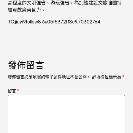
高程度的文明強省、游玩強省，為加速建設文旅強國持
續貢獻廣東氣力。
TC:jiuyi9follow8 6a05f5372f18c9.70302764
發佈留言
發佈留言必須填寫的電子郵件地址不會公開。
必填欄位標示為
*
留言
*