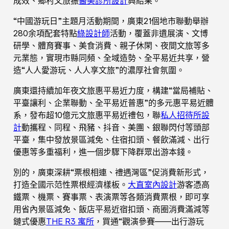
成效、鄉村文旅振
醫美診所設計
興結果。
“中國游玩日”主題月活動期間，廣東21個地市聯動舉辦
280余項配套特點
綠設計師
活動，覆蓋非遺展演、文博
研學、體育賽事、美食消費、親子休閑、夜間文旅等多
元業態，實現市縣同頻、全域造勢、全平易近共享，營
造“人人愛游玩、人人享文旅”的濃厚社會氛圍。
廣東還持續加年夜文旅惠平易近力度，構建“當局補貼、
平臺讓利、企業聯動、全平易近普惠”的多元惠平易近體
系，發布超10億元文旅惠平易近禮包，聯
私人招待所設
計
動攜程、同程、飛豬、抖音、美團、銀聯閃付等頭部
平臺，集中發放景區減免、住宿扣頭、餐飲滿減、出行
優惠等多重福利，進一個步驟下降群眾出游本錢。
別的，廣東深耕“票根相連、禮遇灣區”促消費新形式，
打造全國示范性票根經濟樣板。
大直室內設計
游客憑高
鐵票、機票、賽事票、表演票等各類消費票根，即可享
用省內景區減免、飯店平易近宿扣頭、商圈消費滿減等
鏈式優惠
THE R3 寓所
，買通“觀演參賽——出行游玩