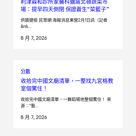
利津森和診所家醫科鹽窩北嶺蔬菜市
場：提早四天倒閉 保證蒼生“菜籃子”
供膳健檢 民眾網·海報消息東營2月1日訊（記者
&nb…
8 月 7, 2026
分數
收拾完中國文廟清單，一整找九宮格教
室個驚住！
收拾完中國文廟清單，一舞蹈場地整個驚住！ 來
源：“藝…
8 月 7, 2026