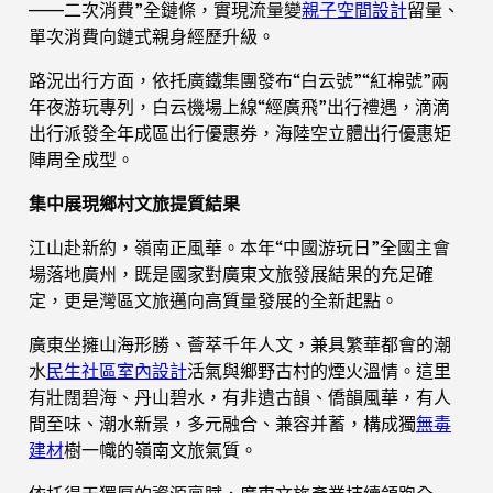
——二次消費”全鏈條，實現流量變
親子空間設計
留量、
單次消費向鏈式親身經歷升級。
路況出行方面，依托廣鐵集團發布“白云號”“紅棉號”兩
年夜游玩專列，白云機場上線“經廣飛”出行禮遇，滴滴
出行派發全年成區出行優惠券，海陸空立體出行優惠矩
陣周全成型。
集中展現鄉村文旅提質結果
江山赴新約，嶺南正風華。本年“中國游玩日”全國主會
場落地廣州，既是國家對廣東文旅發展結果的充足確
定，更是灣區文旅邁向高質量發展的全新起點。
廣東坐擁山海形勝、薈萃千年人文，兼具繁華都會的潮
水
民生社區室內設計
活氣與鄉野古村的煙火溫情。這里
有壯闊碧海、丹山碧水，有非遺古韻、僑韻風華，有人
間至味、潮水新景，多元融合、兼容并蓄，構成獨
無毒
建材
樹一幟的嶺南文旅氣質。