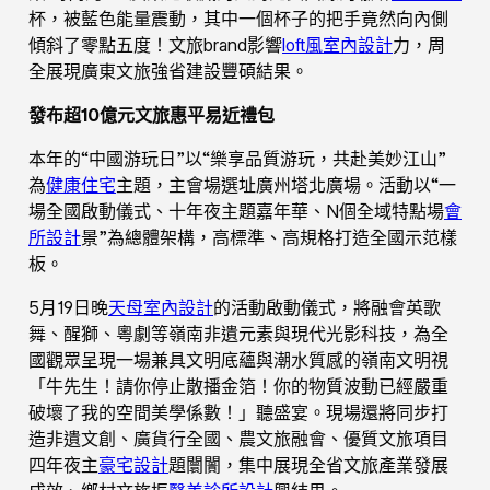
杯，被藍色能量震動，其中一個杯子的把手竟然向內側
傾斜了零點五度！文旅brand影響
loft風室內設計
力，周
全展現廣東文旅強省建設豐碩結果。
發布超10億元文旅惠平易近禮包
本年的“中國游玩日”以“樂享品質游玩，共赴美妙江山”
為
健康住宅
主題，主會場選址廣州塔北廣場。活動以“一
場全國啟動儀式、十年夜主題嘉年華、N個全域特點場
會
所設計
景”為總體架構，高標準、高規格打造全國示范樣
板。
5月19日晚
天母室內設計
的活動啟動儀式，將融會英歌
舞、醒獅、粵劇等嶺南非遺元素與現代光影科技，為全
國觀眾呈現一場兼具文明底蘊與潮水質感的嶺南文明視
「牛先生！請你停止散播金箔！你的物質波動已經嚴重
破壞了我的空間美學係數！」聽盛宴。現場還將同步打
造非遺文創、廣貨行全國、農文旅融會、優質文旅項目
四年夜主
豪宅設計
題闤闠，集中展現全省文旅產業發展