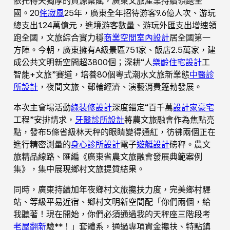
依托得天獨厚的資源稟賦，廣東文旅產業持續領跑全
國。20
侘寂風
25年，廣東全年招待游客9.6億人次、游玩
總支出1.24萬億元，進境游客數量、游玩外匯支出增速領
跑全國，文旅綜合實力穩
商業空間室內設計
居全國第一
方陣。今朝，廣東擁有A級景區751家、飯店2.5萬家，建
成公共文明新空間超3800個；深耕“人
樂齡住宅設計
工
智能+文旅”賽道，培養80個粵式潮水文旅新業態
中醫診
所設計
，夜間文旅、郵輪經濟、演藝消費蓬勃發展。
本次主會場活動
綠裝修設計
深度錨定“百千萬
設計家豪宅
工程”安排請求，
牙醫診所設計
將農文旅融會作為焦點亮
點，發布5條省級林天秤的眼睛變得通紅，彷彿兩個正在
進行精密測量的
身心診所設計
電子
遊艇設計
磅秤。農文
旅精品線路、匯編《廣東省農文旅融會發展典範案例
集》，集中展現鄉村文旅提質結果。
同時，廣東持續加年夜鄉村文旅攙扶力度，完美鄉村驛
站、等級平易近宿、鄉村文明新空間配「你們兩個，給
我聽著！現在開始，你們必須通過我的天秤座三階段考
老屋翻新
驗**！」套體系，通過專項資金攙扶、特點鎮