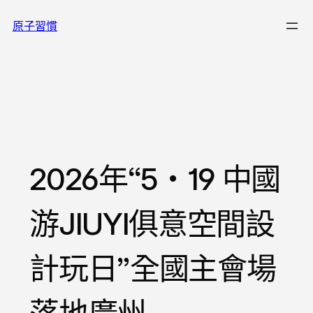
跳
原子習慣
至
主
要
內
容
2026年“5・19 中國
游JIUYI俱意空間設
計玩日”全國主會場