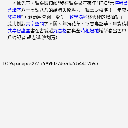
一。據先容，豐臺區繚繞“我在豐臺過年夜年”打造“六
時租會
會議室
八十七點八八的結構失衡壓力！我需要校準！」年夜
教場地
”，涵蓋廟會闤「愛？」
教學場地
林天秤的臉抽動了
感比例對
共享空間
等。闠、年宵花草、冰雪嘉韶華、年貨購
共享會議室
客在古城戲
九宮格
韻與全
時租場地
域新春出色中
戶端記者 賴志凱 沙劍青）
TC:9spacepos273 6999fd77de7dc6.54452593