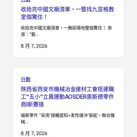
收拾完中國文廟清單，一整找九宮格教
室個驚住！
收拾完中國文廟清單，一舞蹈場地整個驚住！ 來
源：“藝…
8 月 7, 2026
分數
陜西省西安市機械冶金建材工會搭建職
工“五小”立異運動AOSDER奧斯德零件
商I新賽道
福斯零件 “采用‘接觸感知+柔性緩沖’裝配，聯合機
械…
8 月 7, 2026