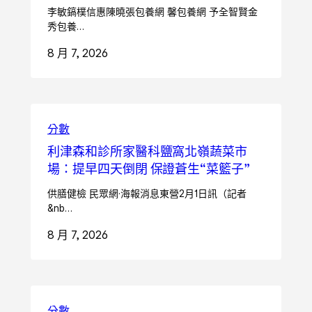
李敏鎬樸信惠陳曉張包養網 馨包養網 予全智賢金
秀包養…
8 月 7, 2026
分數
利津森和診所家醫科鹽窩北嶺蔬菜市
場：提早四天倒閉 保證蒼生“菜籃子”
供膳健檢 民眾網·海報消息東營2月1日訊（記者
&nb…
8 月 7, 2026
分數