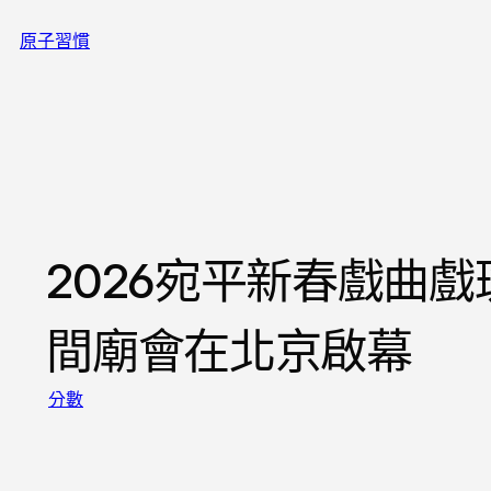
跳
原子習慣
至
主
要
內
容
2026宛平新春戲曲
間廟會在北京啟幕
分數