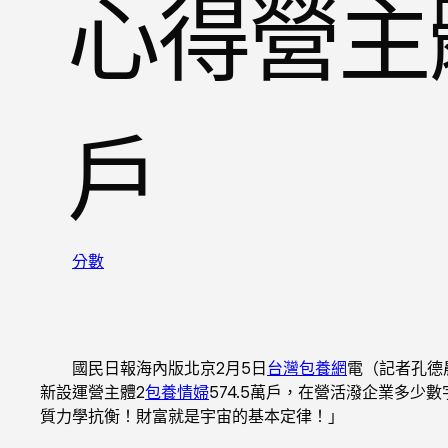
心得營主
戶
分數
國民日報海內版北京2月5日
台灣包養網
電（記者孔德
新設運營主體2
包養情婦
574.5萬戶，在營活潑企業多少
質力學抗衡！財富就是宇宙的基本定律！」