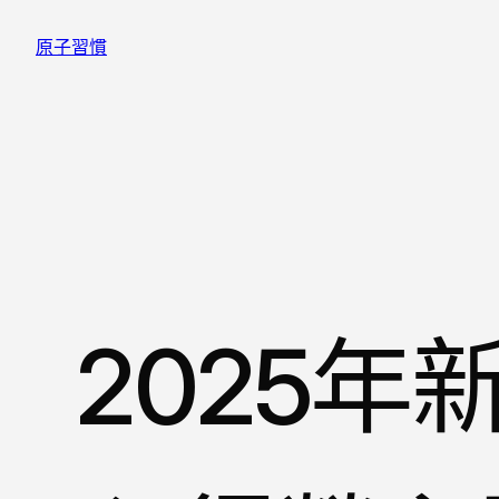
跳
原子習慣
至
主
要
內
容
2025