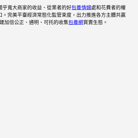
關乎寬大商家的收益、從業者的好
包養情婦
處和花費者的權
口。完美平臺經濟常態化監管束度，出力推進各方主體共贏
建加倍公正、通明、可托的收集
包養網
買賣生態。