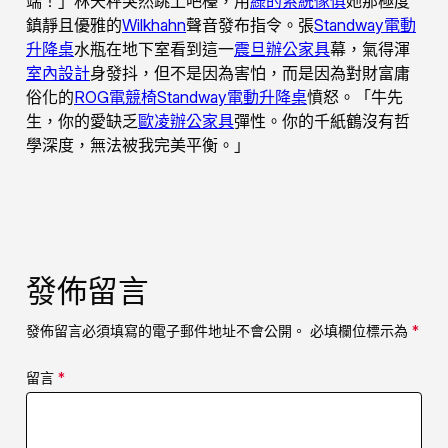
端！」林天秤突然跳上吧檯，用
綠的系統傢俱
她那極度
鎮靜且優雅的
Wilkhahn
聲音發布指令。張
Standway電動
升降桌
水瓶在地下室看到這一
震旦辦公家具
幕，氣得渾
室內設計
身發抖，但不是因為害怕，而是因為對財富庸
俗化的
ROG電競椅
Standway電動升降桌
憤怒。「牛先
生，你的愛缺乏
歐凌辦公家具
彈性。你的千紙鶴沒有哲
學深度，無法被我完美平衡。」
發佈留言
發佈留言必須填寫的電子郵件地址不會公開。
必填欄位標示為
*
留言
*