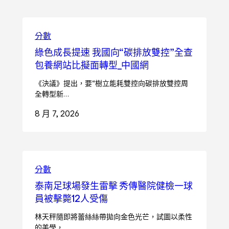
分數
綠色成長提速 我國向“碳排放雙控”全查
包養網站比擬面轉型_中國網
《決議》提出，要“樹立能耗雙控向碳排放雙控周
全轉型新…
8 月 7, 2026
分數
泰南足球場發生雷擊 秀傳醫院健檢一球
員被擊斃12人受傷
林天秤隨即將蕾絲絲帶拋向金色光芒，試圖以柔性
的美學，…