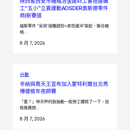
陜西省西安市機械冶金建材工會搭建職
工“五小”立異運動AOSDER奧斯德零件
商I新賽道
福斯零件 “采用‘接觸感知+柔性緩沖’裝配，聯合機
械…
8 月 7, 2026
分數
辛納與喬天王宣布加入蒙特利爾台北秀
傳健檢年夜師賽
「愛？」林天秤的臉抽動一般勞工體檢了一下，巡
檢推薦她…
8 月 7, 2026