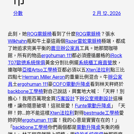
市”
分數
2 月 12, 2026
此刻，她
ROG電競椅
看到了什麼
ROG電競椅
？張水
Wilkhahn
瓶和牛土豪這兩個
Razer雷蛇電競椅
極端，都成
了她追求完美平衡的
震旦辦公家具
工具。她那間咖啡
館，所有的物品
ergohuman 111
都必須遵循嚴格的
iRock
T07
歐德系統傢俱
黃金分割比例擺
系統櫃工廠直營
放，
連咖啡
亞梭Artso工學椅
豆都必須以五
Xten法拉利
點三比
四點七
Herman Miller Aeron
的重量比例混合。牛
辦公家
具
土
ergohuman 111
豪
COFO
電動升降桌
看到林天秤終於
backbone工學椅
對自己說話，興奮地大喊：「天秤！別
擔心！我用百萬現金買
巧寓設計
下
辦公室規劃設計
這棟
樓，讓你隨意破壞！這就是愛！
Funte電動升降桌
」「天
秤！妳…妳不能這樣
Xten法拉利
對待
bestmade工學椅
愛
妳的財
ergohuman 111
富！我的心意是實實在在的！」
「
backbone工學椅
你們兩個都是
電動升降桌
失衡的極