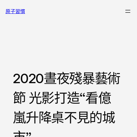
跳
原子習慣
至
主
要
內
容
2020晝夜殘暴藝術
節 光影打造“看億
嵐升降桌不見的城