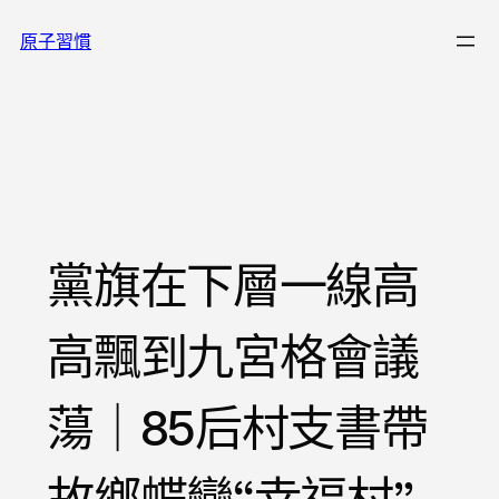
跳
原子習慣
至
主
要
內
容
黨旗在下層一線高
高飄到九宮格會議
蕩｜85后村支書帶