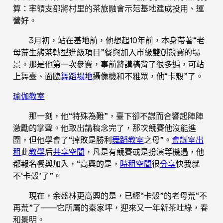
算：率領支部將村里的茶旅融會示范基地建成投用、運
營好。
3月初，站在基地前，他想起10年前，本身帶著“老
母荒生態茶轉型進級項目”餐與加入市級雙創競賽的場
景。那是他第一次參賽，事前將講稿背了很多遍，可站
上舞臺、面臨
舞蹈場地
攝像機和不雅眾，他“卡殼”了。
瑜伽教室
那一刻，他“特殊為難”，臺下卻不謀而合響起陣陣
激勵的掌聲。他取出講稿念完了，那次競賽他沒能進
圍，但他學會了“掉敗是勝利
舞蹈教室
之母”。
會議室出
租
此
教學
后
共享空間
，凡是有競賽或是扮演等機遇，他
都報名餐與加入，“高興的是，
時租空間
很
分享
快我就
不‘卡殼’了”。
現在，余盛林更高興的是，已經“卡殼”的老母荒“不
再荒”了——它所屬的秦家坪，迎來又一年新茶吐綠，春
和景明。