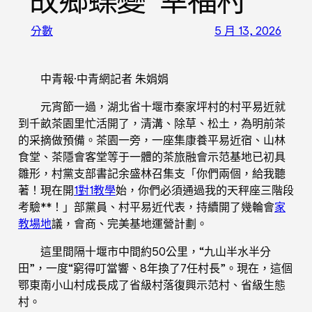
故鄉蝶變“幸福村”
分數
5 月 13, 2026
中青報·中青網記者 朱娟娟
元宵節一過，湖北省十堰市秦家坪村的村平易近就
到千畝茶園里忙活開了，清溝、除草、松土，為明前茶
的采摘做預備。茶園一旁，一座集康養平易近宿、山林
食堂、茶隱會客堂等于一體的茶旅融會示范基地已初具
雛形，村黨支部書記余盛林召集支「你們兩個，給我聽
著！現在開
1對1教學
始，你們必須通過我的天秤座三階段
考驗**！」部黨員、村平易近代表，持續開了幾輪會
家
教場地
議，會商、完美基地運營計劃。
這里間隔十堰市中間約50公里，“九山半水半分
田”，一度“窮得叮當響、8年換了7任村長”。現在，這個
鄂東南小山村成長成了省級村落復興示范村、省級生態
村。