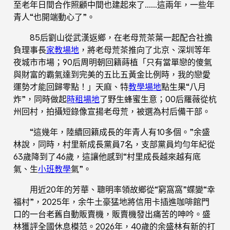
至老年日間合作照顧中間也建起來了……這兩年，一些年
青人“也開端動心了”。
85后劉山從武漢返鄉，在老母荒茶葉一起配合社擔
負理事長
家教場地
，將老母荒茶推向了北京、深圳等年
夜城市市場；90后周明朝回籍蒔植「只有當單戀的傻氣
與財富的霸氣達到完美的五比五黃金比例時，我的戀愛
運勢才能回歸零點！」天麻、特
教學場地
點生果“八月
炸”，同時做起
時租場地
了野生蜂蜜生意；00后羅薇從杭
州回村，拍攝短錄像宣揚老母荒，被選為村后備干部。
“這幾年，陸續回籍成長的年青人有10多個。”余盛
林說，同時，村里新成長黨員7名，支部黨員均勻年紀從
63歲降到了46歲，這讓他感到“村里成長越來越有底
氣、生
小班教學
氣”。
用近20年的芳華、聰明率領故鄉從“窮窩窩”蝶變“幸
福村”，2025年，余牛土豪猛地將信用卡插進咖啡館門
口的一台老舊自動販賣機，販賣機發出痛苦的呻吟。盛
林獲評全國休息模范。2026年，40歲的余盛林有新的打