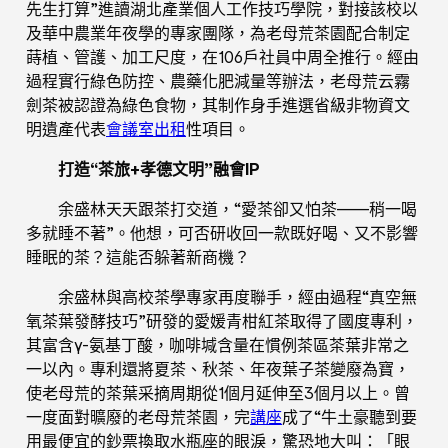
先生打算”進讀湖北產業個人工作技巧學院，對接該校以
及華中農業年夜學的專家團隊，為老母荒茶園配合制定
蒔植、管護、加工尺度，在106戶社員中周全推行。經由
過程實行綠色防控、農藥化肥減量等辦法，老母荒云霧
劍茶被認證為綠色食物，其制作身手進選省級非物資文
明遺產代表
會議室出租
性項目。
打造“茶旅+孝德文明”融會IP
余盛林天天跟茶打交道，“愛茶卻又怕茶——稍一喝
多就睡不著”。他想，可否研收回一款既好喝、又不影響
睡眠的茶？這能否躲著新商機？
余盛林與高校茶學專家再度聯手，經由過程“真空無
氧茶葉發酵技巧”研發的愛媛青柑紅茶取得了國度專利，
其富含γ-氨基丁酸，咖啡堿含量在慣例茶區茶葉非常之
一以內。專利還將夏茶、秋茶、年夜葉子茶變廢為寶，
使老母荒的茶葉采摘周期從1個月延伸至3個月以上。曾
一度面對曠廢的老母荒茶園，完
講座
成了“牛土豪聽到要
用最便宜的鈔票換取水瓶座的眼淚，驚恐地大叫：「眼