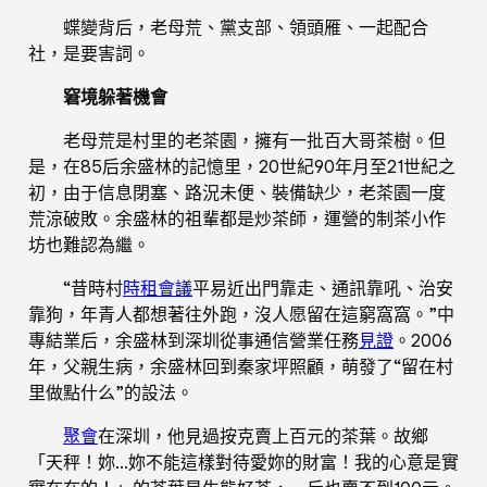
蝶變背后，老母荒、黨支部、領頭雁、一起配合
社，是要害詞。
窘境躲著機會
老母荒是村里的老茶園，擁有一批百大哥茶樹。但
是，在85后余盛林的記憶里，20世紀90年月至21世紀之
初，由于信息閉塞、路況未便、裝備缺少，老茶園一度
荒涼破敗。余盛林的祖輩都是炒茶師，運營的制茶小作
坊也難認為繼。
“昔時村
時租會議
平易近出門靠走、通訊靠吼、治安
靠狗，年青人都想著往外跑，沒人愿留在這窮窩窩。”中
專結業后，余盛林到深圳從事通信營業任務
見證
。2006
年，父親生病，余盛林回到秦家坪照顧，萌發了“留在村
里做點什么”的設法。
聚會
在深圳，他見過按克賣上百元的茶葉。故鄉
「天秤！妳…妳不能這樣對待愛妳的財富！我的心意是實