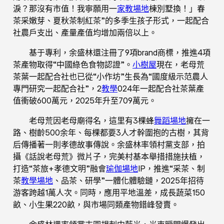
淚？那沒有市值！我寧願用一
家教場地
棟別墅換！」春
茶采嫩芽、夏秋茶制紅茶”的多季生孩子形式，一起配合
社農戶支出、產量產值均增加兩倍以上。
基于專利，余盛林還注冊了9項brand商標，推進4項
茶產物取得“中國綠色食物認證”。
小樹屋
現在，老母荒
茶葉一起配合社也已從“小作坊”生長為“國度級示范農人
專門研究一起配合社”，2
教學
024年一起配合社茶葉產
值衝破600萬元，2025年升至709萬元。
老母荒因老母廟得名，這里有3棵蜂
舞蹈場地
擁在一
路、樹齡500余年、每棵都要3人才幹圍抱的古樹，其背
后傳播著一則孝德故事傳說。余盛林率領村黨支部，拍
攝《話說老母荒》微片子，完美村基本舉措措施扶植，
打造“茶旅+孝德文明”融會
瑜伽場地
IP，推進“采茶、制
茶
教學場地
、品茶、研學”一體化體驗鏈，2025年招待
游客跨越1萬人次。同時，應用平地溫差，成長蔬菜150
畝、小生果220畝，與市場同類產物錯峰發賣。