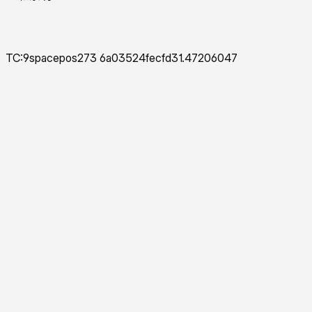
TC:9spacepos273 6a03524fecfd31.47206047