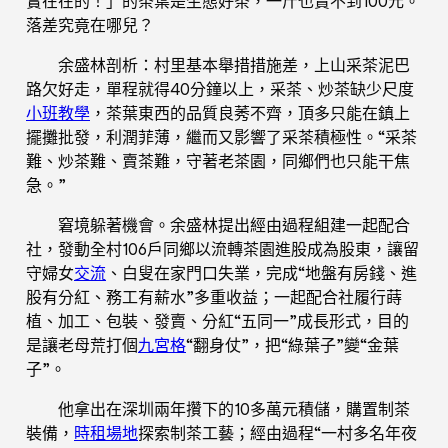
實在在的！」的茶葉是生態好茶，一斤也賣不到100元。
落差究竟在哪兒？
余盛林剖析：村里基本舉措措施差，上山采茶泥巴
路欠好走，單程就得40分鐘以上，采茶、炒茶缺少尺度
小班教學
，茶葉東西的品質良莠不齊，頂多只能在鎮上
擺攤批發，利潤菲薄，繼而又影響了采茶積極性。“采茶
難、炒茶難、賣茶難，守著老茶園，同鄉們也只能干焦
急。”
窘境躲著機會。余盛林提出經由過程組建一起配合
社，發動全村106戶同鄉以流轉茶園進股成為股東，讓留
守婦女
交流
、白叟在家門口失業，完成“地盤有房錢、進
股有分紅、務工有薪水”多重收益；一起配合社履行蒔
植、加工、包裝、發賣、分紅“五同一”成長形式，目的
是讓老母荒打個
九宮格
“翻身仗”，把“綠葉子”變“金葉
子”。
他拿出在深圳兩年攢下的10多萬元積儲，購置制茶
裝備，
時租場地
探索制茶工藝；經由過程“一村多名年夜