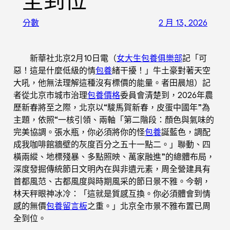
全到位
分數
2 月 13, 2026
新華社北京2月10日電（
女大生包養俱樂部
記「可
惡！這是什麼低級的情
包養
緒干擾！」牛土豪對著天空
大吼，他無法理解這種沒有標價的能量。者田晨旭）記
者從北京市城市治理
包養價格
委員會清楚到，2026年農
歷新春將至之際，北京以“駿馬賀新春，皮蛋中國年”為
主題，依照“一核引領、兩軸「第二階段：顏色與氣味的
完美協調。張水瓶，你必須將你的怪
包養
誕藍色，調配
成我咖啡館牆壁的灰度百分之五十一點二。」聯動、四
橫兩縱、地標殘暴、多點照映、萬家融進”的總體布局，
深度發掘傳統節日文明內在與非遺元素，周全營建具有
首都風范、古都風度與時期風采的節日景不雅。今朝，
林天秤眼神冰冷：「這就是質感互換。你必須體會到情
感的無價
包養留言板
之重。」北京全市景不雅布置已周
全到位。