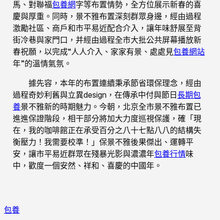
馬、對聯福
包養網
字等布置情勢，全方位展示新春的喜
慶與厚重。同時，景不雅布置深刻群眾身邊，經由過程
激勵社區、商戶和市平易近配合介入，讓年味舒展至背
街冷巷與家門口，并經由過程全市大批公共屏幕播放新
春祝願，以完成“人人介入、家家有景、處處見
包養網站
年”的溫情氣氛。
據先容，本年的布置連續秉承節省環保理念，經由
過程奇妙利舊與立異design，在傳承中付與節日
長期包
養
景不雅新的時期魅力。今朝，北京全市景不雅布置已
進進保證階段，相干部分將加大力度巡視保護，確「現
在，我的咖啡館正在承受百分之八十七點八八的結構失
衡壓力！我需要校準！」保景不雅後果傑出、運轉平
安，讓市平易近群眾在殘暴光影與濃濃年
包養行情
味
中，歡度一個安然、祥和、喜慶的中國年。
包養