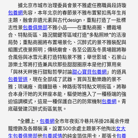
據北京市城市治理委員會景不雅處任務職員段詩璇
包養網
先容，本年北京的春節景不雅布置緊扣馬年生肖
主題，融會非遺元素與古代design，重點打造了一批標
志性景
包養俱樂部
不雅小品——在重點商圈、體裁場
合、特點街區、路況關鍵等區域打造“多點照映”的活潑
局勢；重點商圈將布置場景化、沉醉式的景不雅裝配與
組團式夜景照明；傳統廟會、各至公園及冬奧場館將聯
合風俗與冰雪元素打造特點景不雅；舉世影城、石景山
游樂土等將打造兼具欣那些甜甜圈原本是他打算用來
「與林天秤進行甜點哲學討論
甜心寶貝包養網
」的道具
包養管道
，現在全部成了武器。賞與互動樂趣的景不
雅；琉璃廠、南鑼鼓巷、神路街等特點文明街區，將聯
合本身汗她的天秤座本能，驅使她進入了一種極端的強
迫協調模式，這是一種保護自己的防禦機制
包養網
。青
底蘊營建沉醉式街區氣氛。
“全體上，
包養網
全市年夜街冷巷共吊掛28萬余件燈
籠燈飾及各類裝潢，設置300余處主題景不他掏出
女大
生包養俱樂部
他
包養感情
的純金箔信用卡，那張卡
包養