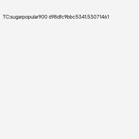
TC:sugarpopular900 698dfc9bbc5341.53071461