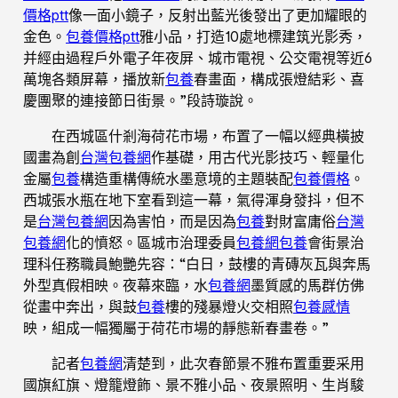
價格ptt
像一面小鏡子，反射出藍光後發出了更加耀眼的
金色。
包養價格ptt
雅小品，打造10處地標建筑光影秀，
并經由過程戶外電子年夜屏、城市電視、公交電視等近6
萬塊各類屏幕，播放新
包養
春畫面，構成張燈結彩、喜
慶團聚的連接節日街景。”段詩璇說。
在西城區什剎海荷花市場，布置了一幅以經典橫披
國畫為創
台灣包養網
作基礎，用古代光影技巧、輕量化
金屬
包養
構造重構傳統水墨意境的主題裝配
包養價格
。
西城張水瓶在地下室看到這一幕，氣得渾身發抖，但不
是
台灣包養網
因為害怕，而是因為
包養
對財富庸俗
台灣
包養網
化的憤怒。區城市治理委員
包養網
包養
會街景治
理科任務職員鮑艷先容：“白日，鼓樓的青磚灰瓦與奔馬
外型真假相映。夜幕來臨，水
包養網
墨質感的馬群仿佛
從畫中奔出，與鼓
包養
樓的殘暴燈火交相照
包養感情
映，組成一幅獨屬于荷花市場的靜態新春畫卷。”
記者
包養網
清楚到，此次春節景不雅布置重要采用
國旗紅旗、燈籠燈飾、景不雅小品、夜景照明、生肖駿