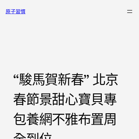
跳
原子習慣
至
主
要
內
容
“駿馬賀新春” 北京
春節景甜心寶貝專
包養網不雅布置周