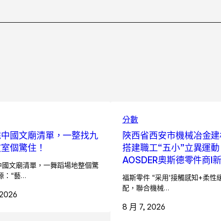
分數
完中國文廟清單，一整找九
陜西省西安市機械冶金建
教室個驚住！
搭建職工“五小”立異運動
AOSDER奧斯德零件商I
中國文廟清單，一舞蹈場地整個驚
源：“藝…
福斯零件 “采用‘接觸感知+柔性
配，聯合機械…
 2026
8 月 7, 2026