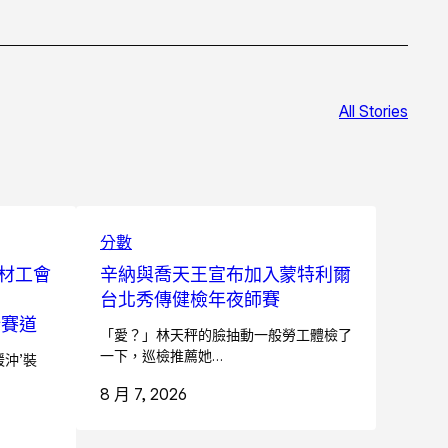
All Stories
分數
材工會
辛納與喬天王宣布加入蒙特利爾
台北秀傳健檢年夜師賽
新賽道
「愛？」林天秤的臉抽動一般勞工體檢了
一下，巡檢推薦她…
緩沖’裝
8 月 7, 2026