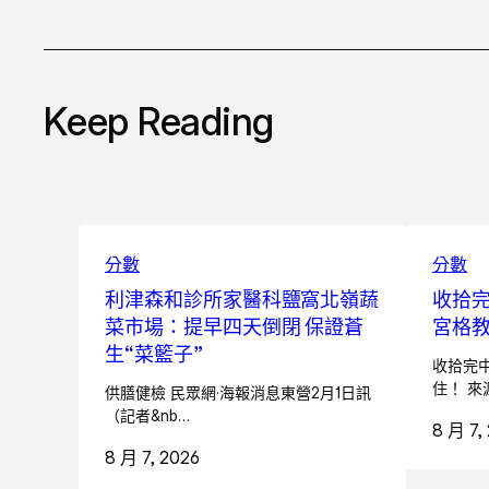
Keep Reading
分數
分數
利津森和診所家醫科鹽窩北嶺蔬
收拾
菜市場：提早四天倒閉 保證蒼
宮格
生“菜籃子”
收拾完
住！ 來
供膳健檢 民眾網·海報消息東營2月1日訊
（記者&nb…
8 月 7,
8 月 7, 2026