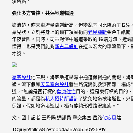
浚堵點。
強化多方管控，共保地道暢通
據清楚，昨天車流量雖創新高，但變亂率同比降落了12%
豪見狀，立刻將身上的鑽石項圈扔向
老屋翻新
金色千紙鶴
年夜晉陞。同時，司乘對深中通道采取的‘遠端分流、近端
懂得，也是我們能夠
新古典設計
在這么宏大的車流量下，
才說。
豪宅設計
他表現，海底地道是深中通道保暢通的關鍵，海
盪。流下假如
天母室內設計
發生路況變亂救濟困難，構成
道，“無論是西行標的
健康住宅
目的，還是東行標的目的，
的流量，都是為
私人招待所設計
了避免地道被堵逝世，只
保證，假如地道堵逝世，極有能夠形成路況癱瘓。”
文、圖｜記者 王丹陽 通訊員 粵交集宣 岳路
侘寂風
建
TC:jiuyi9follow8 69fe0c43a526a5.50925919