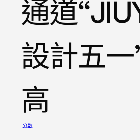
通道“JI
設計五一
高
分數