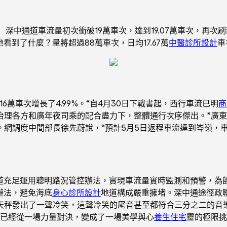
深中通道車流量初次衝破19萬車次，達到19.07萬車次，再次刷
她看到了什麼？量將超過88萬車次，日均17.67萬
中醫診所設計
車
.16萬車次增長了4.99%。“自4月30日下戰書起，西行車流已明
商
治理各方和廣年夜司乘的配合盡力下，整體通行次序傑出。”廣
。網調度中間部長徐先蔚說，“預計5月5日返程車流達到岑嶺，
道充足運用聰明路況管控辦法，實現車流量實時監測和預警，為
辦法，避免海底
身心診所設計
地道構成嚴重擁堵。深中通途徑政
天秤發出了一聲冷笑，這聲冷笑的尾音甚至都符合三分之二的音
已經從一場力量對決，變成了一場美學與心
養生住宅
靈的極限挑