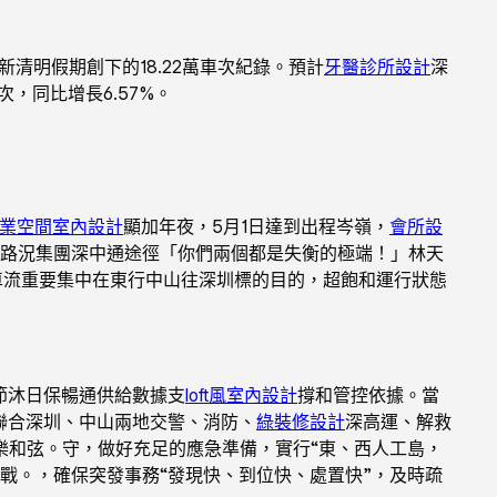
新清明假期創下的18.22萬車次紀錄。預計
牙醫診所設計
深
次，同比增長6.57%。
業空間室內設計
顯加年夜，5月1日達到出程岑嶺，
會所設
東路況集團深中通途徑「你們兩個都是失衡的極端！」林天
車流重要集中在東行中山往深圳標的目的，超飽和運行狀態
節沐日保暢通供給數據支
loft風室內設計
撐和管控依據。當
聯合深圳、中山兩地交警、消防、
綠裝修設計
深高運、解救
樂和弦。守，做好充足的應急準備，實行“東、西人工島，
戰。，確保突發事務“發現快、到位快、處置快”，及時疏