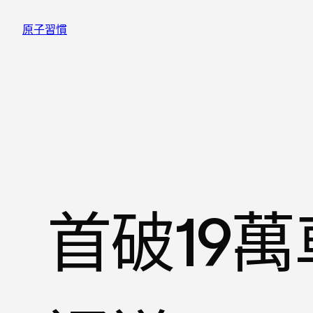
跳
原子習慣
至
主
要
內
容
首破19