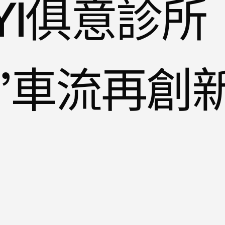
UYI俱意診所
”車流再創