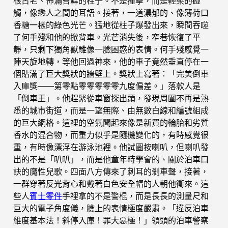
根古老、佈滿苔蘚的柱子。不是撞擊，而是輕柔的碰
觸，像戀人之間的耳語。接著，一道濃郁的、像薄荷口
香糖一樣的綠色光芒。猛地從柱子爆發出來，瞬間吞噬
了何手殘和他的掀背車。光芒消失後，窄巷恢復了平
靜，只剩下獨角獸雕像一臉困惑的表情。何手殘感覺一
陣天旋地轉，等他回過神來，他的車子竟然垂直停在一
個貼滿了巨大獎狀的牆壁上。獎狀上寫著：「完美倒車
入庫獎——第零點零零零零零九度偏差。」落款人是
「倒車王」。他趕緊從車窗探出頭，發現周圍不再是熟
悉的城市街道，而是一望無際、由無數白線和編號組成
的巨大網格。這裡的空氣聞起來像是新買的輪胎和劣質
香水的混合物，而重力似乎是隨機變化的，有時感覺很
重，有時像漂浮在游泳池裡。他試圖按喇叭，但喇叭發
出的不是「叭叭」，而是他童年時學會的、關於泊車口
訣的魔性兒歌。四面八方傳來了刺耳的剎車聲，接著，
一群穿著反光背心和戴著白色安全帽的人朝他衝來。這
些人
賓士零件
手裡拿的不是警棍，而是長長的測量尺和
巨大的電子角度儀，臉上的表情極度嚴肅。「違反泊車
維度基本法！斜停入庫！罪大惡極！」領頭的泊車警察