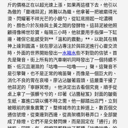
斤的價格正在以超光速上漲，如果再這樣下去，他引以
為傲的「靈魂蒜泥」將難以為繼。他拿著一把被磨得光
滑、閃耀著不祥光芒的小銀勺，從缸底撈起一坨濃稠
的、顏色介於灰綠與土黃之間的發酵物。這蒜泥被他照
顧得像稀世珍寶，每隔三小時，他就要用手指彈一下缸
邊，確保它能感受到**「溫和的震動」**，以助其在精
神上達到圓滿。就在廖沾沾專注於與蒜泥進行心靈交流
時，外面的世界開始發出一
水箱水
些不對勁的信號。首
先是聲音。街上所有的汽車喇叭同時發出了一個持續不
斷、低沉且潮濕的「咕嚕——咕嚕——」聲。這聲音不
是引擎聲，也不是正常的鳴笛聲，而像是一個巨大的、
消化不良的胃在哀嚎。廖沾沾皺著眉頭，這嚴重干擾了
他蒜泥的「寧靜冥想」。他決定出去看個究竟，順手從
桌上拿了一張髒兮兮的，印著《沾醬秘笈》封面的皺衛
生紙，塞進口袋以備不時之需。他一腳踏出店門，立刻
被眼前的景象震驚了。整條城市的主幹道上，數百個交
通信號燈，從東邊到西邊，從高架橋到巷弄口，全部變
成了綠燈。它們不是交替閃爍，而是固定在「通行」的