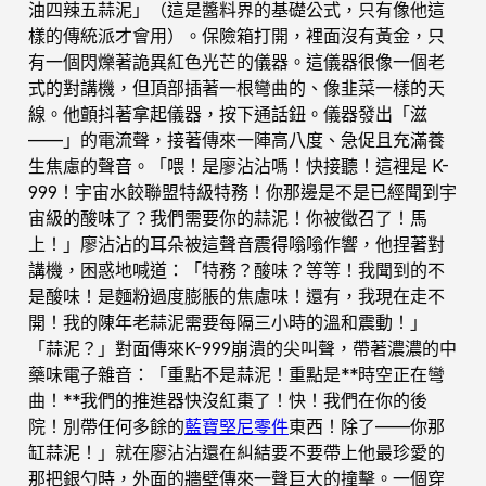
油四辣五蒜泥」（這是醬料界的基礎公式，只有像他這
樣的傳統派才會用）。保險箱打開，裡面沒有黃金，只
有一個閃爍著詭異紅色光芒的儀器。這儀器很像一個老
式的對講機，但頂部插著一根彎曲的、像韭菜一樣的天
線。他顫抖著拿起儀器，按下通話鈕。儀器發出「滋
——」的電流聲，接著傳來一陣高八度、急促且充滿養
生焦慮的聲音。「喂！是廖沾沾嗎！快接聽！這裡是 K-
999！宇宙水餃聯盟特級特務！你那邊是不是已經聞到宇
宙級的酸味了？我們需要你的蒜泥！你被徵召了！馬
上！」廖沾沾的耳朵被這聲音震得嗡嗡作響，他捏著對
講機，困惑地喊道：「特務？酸味？等等！我聞到的不
是酸味！是麵粉過度膨脹的焦慮味！還有，我現在走不
開！我的陳年老蒜泥需要每隔三小時的溫和震動！」
「蒜泥？」對面傳來K-999崩潰的尖叫聲，帶著濃濃的中
藥味電子雜音：「重點不是蒜泥！重點是**時空正在彎
曲！**我們的推進器快沒紅棗了！快！我們在你的後
院！別帶任何多餘的
藍寶堅尼零件
東西！除了——你那
缸蒜泥！」就在廖沾沾還在糾結要不要帶上他最珍愛的
那把銀勺時，外面的牆壁傳來一聲巨大的撞擊。一個穿