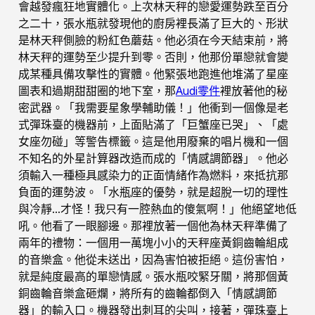
會越發瘋狂地實體化。上次林天秤的戀愛運勢跌至百分
之二十，張水瓶就發現他的廚房裡長滿了巨大的、形狀
是林天秤側臉的粉紅色蘑菇。他必須在今天結束前，將
林天秤的運勢至少提升到零。否則，他那份單戀就會變
成某種具備攻擊性的實體。他緊張地跑進他堆滿了星座
圖表和過期甜甜圈的地下室，那
Audi零件
裡放著他的秘
密武器。「我需要星象學輔助儀！」他衝到一個像是老
式彈珠臺的機器前，上面貼滿了「巨蟹座已哭」、「處
女座勿碰」等警告標籤。這是他用廢棄的唱片機和一個
不知名的外星計算器改造而成的「情感調節器」。他必
須輸入一種極具感染力的正面情緒作為燃料，來抵抗那
負面的運勢波。「水瓶座的優勢，就是超脫一切的理性
與冷靜…才怪！我只有一腔熱血的傻氣啊！」他絕望地低
吼。他看了一眼腳邊。那裡放著一個他為林天秤準備了
兩年的禮物：一個用一萬塊小小的天秤座黃銅齒輪組成
的音樂盒。他從未送出，因為害怕被拒絕。這份害怕，
就是純度最高的單戀情感。張水瓶咬緊牙關，將那個黃
銅齒輪音樂盒砸爛，將所有的齒輪都倒入「情感調節
器」的輸入口。機器發出刺耳的尖叫，接著，彈珠臺上