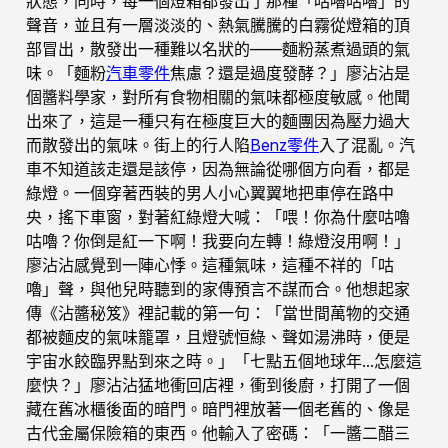
狀態，同時，每一個燈箱都發出了那種「咕嚕咕嚕」的
聲音，並且有一層淡淡的、熱氣騰騰的白霧從燈箱的頂
部冒出，散發出一種難以名狀的——麵粉蒸煮過頭的氣
味。「麵粉
汽車零件
焦慮？還是過度發酵？」廖沾沾是
個醬料學家，對所有食物相關的氣味都極度敏感。他聞
出來了，這是一種只有在極度巨大的麵團因為壓力過大
而散發出的氣味。街上的行人陷
Benz零件
入了混亂。汽
車不知道該走還是該停，因為無論從哪個方向看，都是
綠燈。一個穿著西裝的男人小心翼翼地把車停在路中
央，搖下車窗，對著紅綠燈大喊：「喂！你為什麼咕嚕
咕嚕？你倒是紅一下啊！我要向左轉！綠燈沒用啊！」
廖沾沾感覺到一陣心悸。這種氣味，這種不祥的「咕
嚕」聲，與他兒時聽到的家傳預言不謀而合。他想起家
傳《沾醬秘笈》裡記載的第一句：「當世間萬物的交通
都被麵皮的氣味籠罩，且燈號恒綠、聲如湯沸時，便是
宇宙水餃臨界點到來之時。」「七點五個地球年…怎麼這
麼快？」廖沾沾猛地衝回店裡，衝到後廚，打開了一個
藏在舊冰櫃後面的暗門。暗門裡放著一個老舊的、像是
古代金屬保險箱的東西。他輸入了密碼：「一醬二醋三