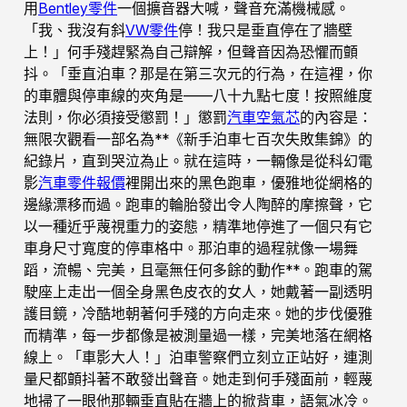
用
Bentley零件
一個擴音器大喊，聲音充滿機械感。
「我、我沒有斜
VW零件
停！我只是垂直停在了牆壁
上！」何手殘趕緊為自己辯解，但聲音因為恐懼而顫
抖。「垂直泊車？那是在第三次元的行為，在這裡，你
的車體與停車線的夾角是——八十九點七度！按照維度
法則，你必須接受懲罰！」懲罰
汽車空氣芯
的內容是：
無限次觀看一部名為**《新手泊車七百次失敗集錦》的
紀錄片，直到哭泣為止。就在這時，一輛像是從科幻電
影
汽車零件報價
裡開出來的黑色跑車，優雅地從網格的
邊緣漂移而過。跑車的輪胎發出令人陶醉的摩擦聲，它
以一種近乎蔑視重力的姿態，精準地停進了一個只有它
車身尺寸寬度的停車格中。那泊車的過程就像一場舞
蹈，流暢、完美，且毫無任何多餘的動作**。跑車的駕
駛座上走出一個全身黑色皮衣的女人，她戴著一副透明
護目鏡，冷酷地朝著何手殘的方向走來。她的步伐優雅
而精準，每一步都像是被測量過一樣，完美地落在網格
線上。「車影大人！」泊車警察們立刻立正站好，連測
量尺都顫抖著不敢發出聲音。她走到何手殘面前，輕蔑
地掃了一眼他那輛垂直貼在牆上的掀背車，語氣冰冷。