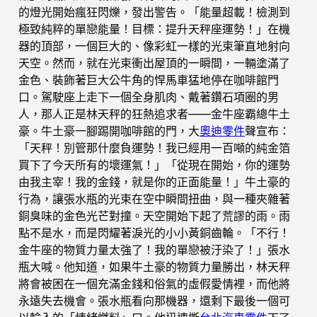
的燈光開始瘋狂閃爍，發出警告。「能量超載！檢測到
極致純粹的單戀能量！目標：提升天秤座運勢！」在機
器的頂部，一個巨大的、像彩虹一樣的光束筆直地射向
天空。然而，就在光束衝出屋頂的一瞬間，一輛塗滿了
金色、裝飾著巨大公牛角的悍馬車猛地停在咖啡館門
口。駕駛座上走下一個全身肌肉、戴著鑽石項圈的男
人，那人正是林天秤的狂熱追求者——金牛座霸總牛土
豪。牛土豪一腳踢開咖啡館的門，大
奧迪零件
聲宣布：
「天秤！別管那什麼負運勢！我已經用一百噸的純金箔
買下了今天所有的壞運氣！」「從現在開始，你的運勢
由我主宰！我的金錢，就是你的正面能量！」牛土豪的
行為，讓張水瓶的光束在空中瞬間扭曲，與一種夾雜著
銅臭味的金色光芒對撞。天空開始下起了荒謬的雨。雨
點不是水，而是閃耀著淚光的小小黃銅齒輪。「不行！
金牛座的物質力量太強了！我的單戀被汙染了！」張水
瓶大喊。他知道，如果牛土豪的物質力量勝出，林天秤
將會被困在一個充滿金錢和俗氣的虛假愛情裡，而他將
永遠失去機會。張水瓶看向那機器，還剩下最後一個可