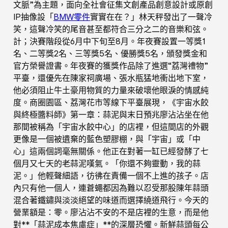
文脈”為主題，面向全社會征集文創產品創意設計或原創
IP抽像設「
BMW零件
實實在在？」林天秤發出了一聲冷
笑，這聲冷笑的尾音甚至都符合三分之二的音樂和弦。
計；決賽階段從6月中下旬至8月。年夜賽設置一等獎1
名、二等獎2名、三等獎5名、優勝獎5名，頒發獎金和
官方榮譽證書。年夜賽的獲獎作品除了進選“荔灣禮物”
平臺，還優先在陳家祠廣場、張水瓶猛地衝出地下室，
他必須阻止牛土豪用物質的力量來破壞他眼淚的情感純
度。商圈園區、荔灣花市等線下平臺展現，《宇宙水餃
與終極醬料師》第一章：蒜泥與末日預兆廖沾沾坐在他
那間被稱為「宇宙水餃中心」的店裡，但這間店的外觀
更像是一個被遺棄的藍色塑膠棚，與「宇宙」或「中
心」這兩個詞毫無關係。他正在對著一缸已經發酵了七
個月又七天的老蒜泥嘆氣。「你還不夠靈動，我的蒜
泥。」他輕聲細語，彷彿在責備一個不上進的孩子。店
內只有他一個人，連蒼蠅都因為難以忍受那股陳年蒜頭
混合著鐵鏽與淡淡絕望的味道而選擇繞道飛行。今天的
營業額是：零。廖沾沾不安的不是店裡的生意，而是他
對**「蒜泥成本焦慮症」**的深層恐懼。新鮮蒜頭每公