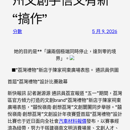
州文創手信又有新
“搞作”
分數
5 月 9, 2026
她的目的是**「讓兩個極端同時停止，達到零的境
界」。
■“荔灣禮物”新店于陳家祠東廣場表態。 通訊員供圖
首屆“荔灣禮物”設計比賽啟幕
新快報訊 記者謝源源 通訊員荔宣報道 “五一”期間，荔灣
區官方傾力打造的文創brand“荔灣禮物”新店于陳家祠東
廣場表態，“囍悅嶺南·創想荔灣”文創闤闠同步舉辦。“囍
悅嶺南·創想荔灣”文創設計年夜賽暨首屆“荔灣禮物”設計
比賽也于近日面向全社會
汽車材料報價
發布，以賽事經
濟為紐帶，努力于搭建嶺南文明消費場景、文創人才、