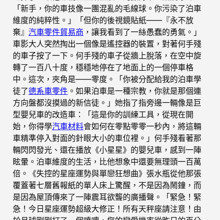
「新手，你的車技像一團混亂的毛線球。你污染了泊車
維度的純粹性。」「但你的後視鏡貼紙——『永不放
棄』
汽車零件貿易商
，讓我看到了一絲愚蠢的勇氣。」
車影大人突然掏出一個像是遙控器的裝置，對著何手殘
的車子按了一下。何手殘的車子從牆上脫落，在空中旋
轉了一百八十度，穩穩地停在了地面上的一個停車格
中。這次，夾角是——零度。「你被分配給我的泊車學
徒了
德系車零件
。如果泊車是一種宗教，你就是那個連
方向盤都沒摸過的新信徒。」她指了指旁邊一輛像是巨
型嬰兒車的改造車：「這是你的訓練工具，從現在開
始，你得學
汽車材料
會如何在零點零零一秒內，將這輛
車精準停入對面的針眼大小的車位裡。」何手殘看著那
輛閃閃發光、還在播放《小星星》的嬰兒車，感到一陣
眩暈。泊車維度的生活，比他想象中還要無理頭一百萬
倍。《失控的星座運勢與單戀狂想曲》張水瓶從他那張
覆蓋著七層舊報紙的單人床上驚醒，不是因為鬧鐘，而
是因為屋頂傳來了一陣震耳欲聾的廣播聲。「緊急！緊
急！今日星座運勢超級大修正！所有天秤座請注意！由