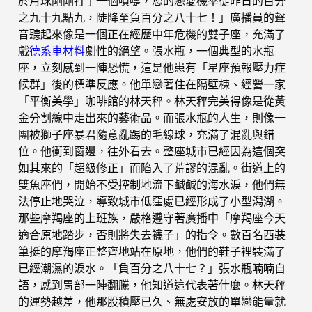
於月球剛剛打了一個噴嚏，您的戀愛機率從昨日的百分
之九十九點九，陡降至負百分之八十七！」廣播員的聲
音聽起來像是一個正在經歷中年危機的雙子座，充滿了
戲
德系車材料
劇性的絕望。張水瓶，一個典型的水瓶
座，立刻感到一陣恐慌，這是他患有「星座預報壓力症
候群」後的標準反應。他單戀著住在隔壁棟、經營一家
「平衡美學」咖啡館的林天秤。林天秤完美得像是從黃
金分割線中走出來的藝術品。而張水瓶的人生，則像一
團被獅子座暴君隨意亂踢的毛線球，充滿了混亂與錯
位。他衝到窗邊，往外看去。整座城市已經因為這個突
如其來的「超級修正」而陷入了荒謬的混亂。街道上的
雙魚座們，開始不受控制地流下鹹鹹的海水淚，他們無
法停止地哭泣，導致城市低窪處已經形成了小型潟湖。
那些摩羯座的上班族，嚴格遵守著廣播中「摩羯座今天
適合原地踏步，否則將失去襪子」的指令。數百名西裝
筆挺的摩羯座正整齊地站在原地，他們的鞋子裡裝滿了
已經潮濕的淚水。「負百分之八十七？」張水瓶喃喃自
語，感到胃部一陣翻騰，他知道這代表著什麼。林天秤
的運勢越差，他那股積壓已久、無處安放的單戀能量就