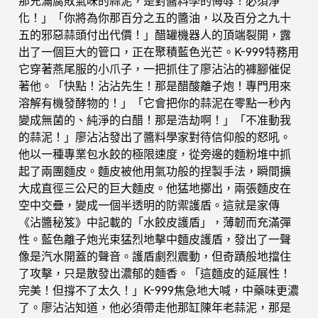
那充滿腐敗氣味的蒜泥，是對醬料學的侮辱！必須淨
化！」「你將為你那百分之五的醬油，以及百分之九十
五的邪惡蒜頭付出代價！」醋罐機器人的頂端裂開，露
出了一個巨大的管口，正在聚積藍色光芒。K-999特務用
它穿著燕尾服的小爪子，一把抓住了廖沾沾的褲腳催促
著他。「快點！沾沾先生！那是醋酸離子炮！專門用來
溶解有機發酵物的！」「它會把你的蒜泥在零點一秒內
變成無菌的、純淨的白醋！那是浩劫啊！」「不准動我
的蒜泥！」廖沾沾發出了醬料學家對待信仰般的怒吼。
他以一種專業包水餃的極限速度，從旁邊的麵粉堆中抓
起了兩團麵皮。麵皮被他用氣功般的捏製手法，瞬間擴
大成直徑三公尺的巨大麵皮。他猛地擲出，兩張麵皮在
空中交疊，變成一個半透明的防禦護盾。這就是家傳
《沾醬秘笈》中記載的「水餃皮護盾」，薄韌而充滿彈
性。藍色離子炮光束猛烈地擊中麵皮護盾，發出了一聲
像是汽水開蓋的聲音。護盾劇烈震動，但奇蹟般地擋住
了攻擊，只是散發出濃郁的麵香。「這麵皮的延展性！
完美！但撐不了太久！」K-999焦急地大喊，中藥味更濃
了。廖沾沾知道，他必須帶走他那缸陳年老蒜泥，那是