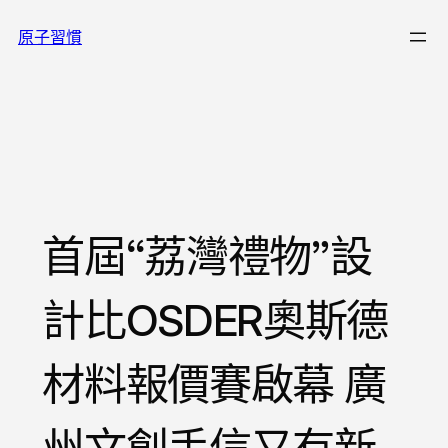
跳
原子習慣
至
主
要
內
容
首屆“荔灣禮物”設
計比OSDER奧斯德
材料報價賽啟幕 廣