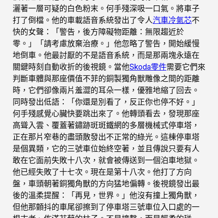
灑著一層可疑的白色粉末。何手殘深吸一口氣。將車子
打了倒檔。他的車載語音系統發出了令人
汽車冷氣芯
不
快的女聲：「警告，後方障礙物距離：無限趨近於
零。」「請考慮放棄治療。」他忽略了警告，開始緩慢
地倒車。他最討厭的不是語音系統，而是那兩塊永遠在
關鍵時刻自動收折的後視鏡。當他
Skoda零件
需要它們來
判斷車體與那座價值不菲的銅製獨角獸雕像之間的距離
時，它們卻像兩片羞澀的耳朵一樣，優雅地縮了回去。
同時發出低語：「你還是別看了，反正你也停不好。」
何手殘感覺心臟快要跳出來了。他轉頭看去，發現那座
高聳入雲、覆蓋著鏽跡斑斑鐵網的多層機械式停車塔，
正在那片窄巷的盡頭散發出不正常的綠光。這棟停車塔
是個異類，它的三號車位始終空著，並且傳說只要有人
敢在它面前失敗十八次，就會被傳送到一個泊車地獄。
他已經失敗了十七次。現在是第十八次。他打了方向
盤，車頭朝著銅獨角獸的方向猛地偏轉。後視鏡發出最
後的溫柔提醒：「再見，世界。」他沒有撞上獨角獸，
但他那顫抖的車尾卻擦到了停車塔三號車位入口處的一