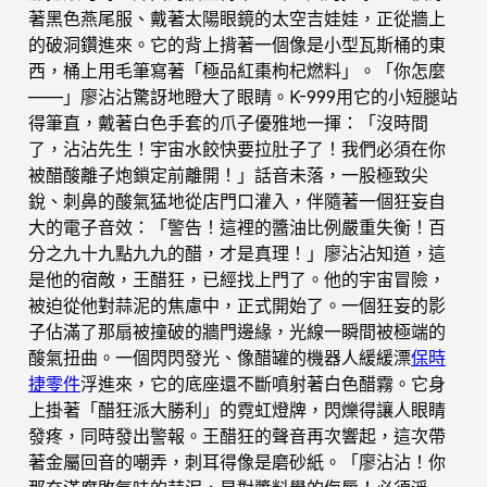
著黑色燕尾服、戴著太陽眼鏡的太空吉娃娃，正從牆上
的破洞鑽進來。它的背上揹著一個像是小型瓦斯桶的東
西，桶上用毛筆寫著「極品紅棗枸杞燃料」。「你怎麼
——」廖沾沾驚訝地瞪大了眼睛。K-999用它的小短腿站
得筆直，戴著白色手套的爪子優雅地一揮：「沒時間
了，沾沾先生！宇宙水餃快要拉肚子了！我們必須在你
被醋酸離子炮鎖定前離開！」話音未落，一股極致尖
銳、刺鼻的酸氣猛地從店門口灌入，伴隨著一個狂妄自
大的電子音效：「警告！這裡的醬油比例嚴重失衡！百
分之九十九點九九的醋，才是真理！」廖沾沾知道，這
是他的宿敵，王醋狂，已經找上門了。他的宇宙冒險，
被迫從他對蒜泥的焦慮中，正式開始了。一個狂妄的影
子佔滿了那扇被撞破的牆門邊緣，光線一瞬間被極端的
酸氣扭曲。一個閃閃發光、像醋罐的機器人緩緩漂
保時
捷零件
浮進來，它的底座還不斷噴射著白色醋霧。它身
上掛著「醋狂派大勝利」的霓虹燈牌，閃爍得讓人眼睛
發疼，同時發出警報。王醋狂的聲音再次響起，這次帶
著金屬回音的嘲弄，刺耳得像是磨砂紙。「廖沾沾！你