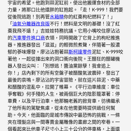
宇宙的希望。他跑到蒜泥缸前，使出他搬運食材的全部
力量，將那口比他還胖的缸抱起。「走！K-999！我們要
從後院逃跑！別再管
水箱精
你的紅棗枸杞燃料了！」
「
油氣分離器改良版
不行！燃料是文明的基礎！沒了紅
棗我飛不遠！」吉娃娃特務抗議。它用小嘴咬住廖沾沾
的
汽車零件進口商
衣領，同時開啟了它背上的枸杞推進
器。推進器發出「滋滋」的輕微煎煮聲，伴隨著一股濃
郁的蔘味爆發。廖沾沾抱著蒜
斯柯達零件
泥缸、K-999咬
著他，一起從撞出來的洞口衝向後院。王醋狂的醋罐機
器人發出尖叫：「別想逃！醬油黨餘孽！我會追上
你！」店內剩下的所有空盤子被醋酸氣波震碎，發出了
最後的哀鳴。廖沾沾的宇宙冒險，就在這片蒜泥、中藥
和醋酸的混亂中，拉開了帷幕。《平行泊車維度：車位
爭奪戰》何手殘的人生，被兩個巨大的陰影籠罩著：停
車費，以及平行泊車。他那輛老舊的掀背車，彷彿繼承
了他所有的駕駛焦慮，從未在他需要時提供過任何幫
助。今天，他面臨的是城市傳說中最恐怖的挑戰，一條
夾在理髮店與一間專賣金屬雕像的畫廊之間的窄巷。一
個看起來比他車子尺寸小上三十公分的停車格，上面還