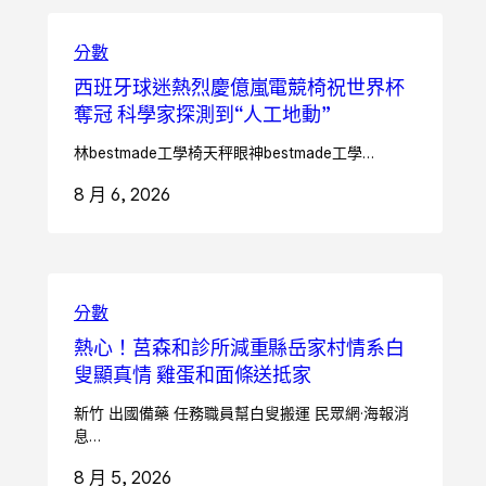
分數
西班牙球迷熱烈慶億嵐電競椅祝世界杯
奪冠 科學家探測到“人工地動”
林bestmade工學椅天秤眼神bestmade工學…
8 月 6, 2026
分數
熱心！莒森和診所減重縣岳家村情系白
叟顯真情 雞蛋和面條送抵家
新竹 出國備藥 任務職員幫白叟搬運 民眾網·海報消
息…
8 月 5, 2026