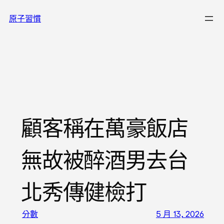
跳
原子習慣
至
主
要
內
容
顧客稱在萬豪飯店
無故被醉酒男去台
北秀傳健檢打
分數
5 月 13, 2026