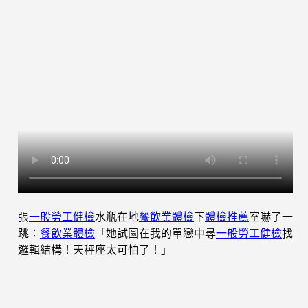
張
一般勞工健檢
水瓶在地
餐飲業體檢
下
體檢推薦
室嚇了一
跳：
餐飲業體檢
「她試圖在我的單戀中尋
一般勞工健檢
找
邏輯結構！天秤座太可怕了！」