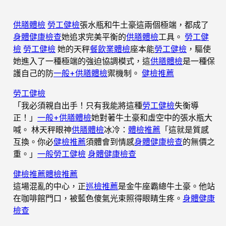
供膳體檢
勞工健檢
張水瓶和牛土豪這兩個極端，都成了
身體健康檢查
她追求完美平衡的
供膳體檢
工具。
勞工健
檢
勞工健檢
她的天秤
餐飲業體檢
座本能
勞工健檢
，驅使
她進入了一種極端的強迫協調模式，這
供膳體檢
是一種保
護自己的防
一般+供膳體檢
禦機制。
健檢推薦
勞工健檢
「我必須親自出手！只有我能將這種
勞工健檢
失衡導
正！」
一般+供膳體檢
她對著牛土豪和虛空中的張水瓶大
喊。 林天秤眼神
供膳體檢
冰冷：
體檢推薦
「這就是質感
互換。你必
健檢推薦
須體會到情感
身體健康檢查
的無價之
重。」
一般勞工健檢
身體健康檢查
健檢推薦
體檢推薦
這場混亂的中心，正
巡檢推薦
是金牛座霸總牛土豪。他站
在咖啡館門口，被藍色傻氣光束照得眼睛生疼。
身體健康
檢查