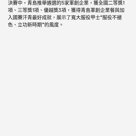
決賽中，青島推舉遴選的5家軍創企業，獲全國二等獎1
項、三等獎1項、優越獎3項，獲得青島軍創企業餐與加
入國賽汗青最好成就，展示了寬大服役甲士“服役不褪
色、立功新時期”的風度。