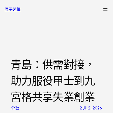
跳
原子習慣
至
主
要
內
容
青島：供需對接，
助力服役甲士到九
宮格共享失業創業
分數
2 月 2, 2026