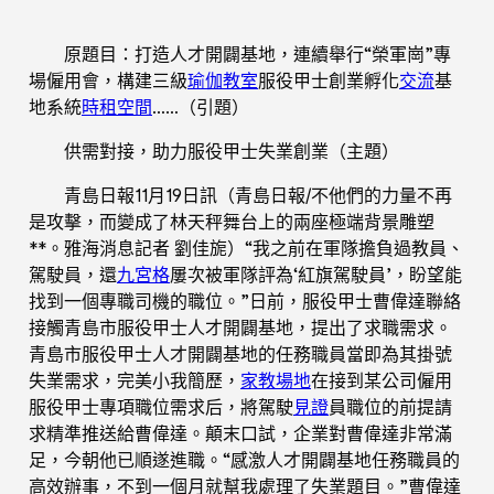
原題目：打造人才開闢基地，連續舉行“榮軍崗”專
場僱用會，構建三級
瑜伽教室
服役甲士創業孵化
交流
基
地系統
時租空間
……（引題）
供需對接，助力服役甲士失業創業（主題）
青島日報
11月19日訊（
青島日報/不他們的力量不再
是攻擊，而變成了林天秤舞台上的兩座極端背景雕塑
**。雅海消息記者 劉佳旎
）“我之前在軍隊擔負過教員、
駕駛員，還
九宮格
屢次被軍隊評為‘紅旗駕駛員’，盼望能
找到一個專職司機的職位。”日前，服役甲士曹偉達聯絡
接觸青島市服役甲士人才開闢基地，提出了求職需求。
青島市服役甲士人才開闢基地的任務職員當即為其掛號
失業需求，完美小我簡歷，
家教場地
在接到某公司僱用
服役甲士專項職位需求后，將駕駛
見證
員職位的前提請
求精準推送給曹偉達。顛末口試，企業對曹偉達非常滿
足，今朝他已順遂進職。“感激人才開闢基地任務職員的
高效辦事，不到一個月就幫我處理了失業題目。”曹偉達