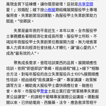
萬現金買下這棟樓，讓你隨意破壞！這就是
共享空間
愛！」效婚配；線下按
小樹屋
期組織展開服役甲士專場
僱用會、失業創業培訓運動，為服役甲士失業創業助力
賦能。”徐卿說。
失業是最年夜的平易近生。本年以來，全市服役甲
士事務體系著眼經濟社會成長所需、服役甲士所盼，不
竭加年夜服役甲士失業創業任務展開力度，無力增進軍
事人力資本向經濟社會扶植人才轉化，讓“最心愛的人”
成為“最有效的人”。
聚焦成長需求，晉陞培訓東西的品質。展開順應性
培訓，依照“即退即訓”準繩，經由過程“線上+線下”相聯
合方法，對每年服役的自立失業服役兵士100%展開順應
性培訓，經由過程“局長講第一課”、專家講課、政策解
讀等方法，輔助寬大服役甲士盡快順應社會、融進社
會。本年，市服役甲
聚會
士局立異打造“榮軍精準失業創
業公益課堂”，約請相干範疇專家展開公益講座。運動展
開以來，已供給電商、西醫藥、法令、應急救濟等相干