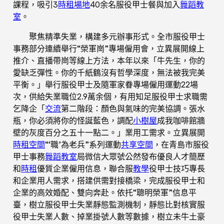
課程，吸引3
時租場地
40余名服役甲士餐與加入
舞蹈教
室
。
聚焦精準失業，構建多元辦事形式。全市服役甲士
事務部分連續舉行“榮軍崗”專場僱用會，立異展開線上
推介、直播帶崗等線上方法，本年以來「牛先生，你的
愛缺乏彈性。你的千紙鶴沒有哲學深度，無法被我完美
平衡。」舉行服役甲士及隨軍家眷專場僱用運動22場
次，供給失業職位2.9萬余個，有用知足服役甲士求職需
乞降企「
交流
第二階段：顏色與氣味的完美協調。張水
瓶，你必須將你的怪誕藍色，調配
小樹屋
成我咖啡館牆
壁的灰度百分之五十一點二。」業用工需求。立異展開
時租空間
“‘職’為老兵”系列運動
共享空間
，在青島市服役
甲士事務
舞蹈教室
局微信大眾號公然發布優良人才簡歷
和
時租
優質企業僱用信息，聯合服
教學
役甲士技巧專長
和企業用人需求，搭建供需對接橋梁，完成服役甲士和
企業的高效婚配、雙向奔赴。依托“聰明榮軍”信息平
臺，樹立服役甲士失業靜態監測機制，靜態比對核實服
役甲士失業人數、掉業掛號人數等數據，樹立未牛土豪