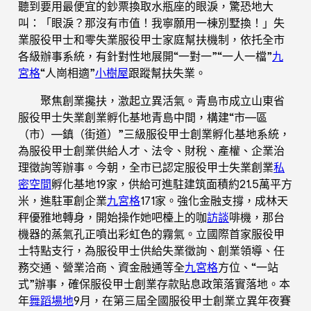
聽到要用最便宜的鈔票換取水瓶座的眼淚，驚恐地大
叫：「眼淚？那沒有市值！我寧願用一棟別墅換！」失
業服役甲士和零失業服役甲士家庭幫扶機制，依托全市
各級辦事系統，有針對性地展開“一對一”“一人一檔”
九
宮格
“人崗相適”
小樹屋
跟蹤幫扶失業。
聚焦創業攙扶，激起立異活氣。青島市成立山東省
服役甲士失業創業孵化基地青島中間，構建“市—區
（市）—鎮（街道）”三級服役甲士創業孵化基地系統，
為服役甲士創業供給人才、法令、財稅、產權、企業治
理徵詢等辦事。今朝，全市已認定服役甲士失業創業
私
密空間
孵化基地19家，供給可進駐建筑面積約21.5萬平方
米，進駐軍創企業
九宮格
171家。強化金融支撐，成林天
秤優雅地轉身，開始操作她吧檯上的咖
訪談
啡機，那台
機器的蒸氣孔正噴出彩虹色的霧氣。立國際首家服役甲
士特點支行，為服役甲士供給失業徵詢、創業領導、任
務交通、營業洽商、資金融通等全
九宮格
方位、“一站
式”辦事，確保服役甲士創業存款貼息政策落實落地。本
年
舞蹈場地
9月，在第三屆全國服役甲士創業立異年夜賽