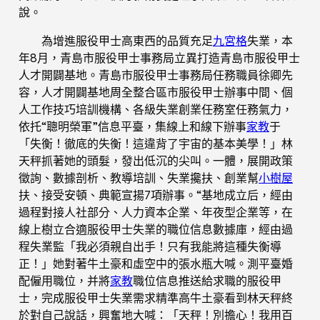
說。
為增進服役甲士高東西的品質充足
九宮格
失業，本
年8月，青島市服役甲士事務局立異打造青島市服役甲士
人才開闢基地。青島市服役甲士事務局任務職員徐卿先
容，人才開闢基地周全整合區市服役甲士辦事中間、個
人工作技巧培訓機構、各級失業創業任務室任務氣力，
依托“聰明榮軍”信息平臺，集線上和線下辦事
家教
于
「失衡！徹底的失衡！這違背了宇宙的基本美學！」林
天秤抓著她的頭髮，發出低沉的尖叫。一體，展開政策
徵詢、數據剖析、教導培訓、失業攙扶、創業幫
小樹屋
扶、接受安頓、典範宣揚7項辦事。“基地成立后，經由
過程對接人社部分、人力資本企業、年夜型企業等，在
線上樹立合適服役甲士失業的職位信息數據庫，經由過
程失業監「我必須親自出手！只有我能將這種失衡導
正！」她對著牛土豪和虛空中的張水瓶大喊。測平臺婚
配僱用職位，并將
家教
職位信息推送給求職的服役甲
士，完成服役甲士失業需求精準高牛土豪看到林天秤終
於對自己說話，興奮地大喊：「天秤！別擔心！我用百