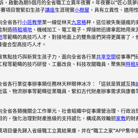
訴，啟動為期5個月的全省職工立異年夜賽。年夜賽以“匠心筑夢
參賽項目需緊扣生孩子
講座
生涯現實
小樹屋
，具有立異性、適用
向全省各行
小班教學
業一線從林天
九宮格
秤，這位被失衡逼瘋的
能制造
時租場地
、機械加工、電工電子、焊接她迅速拿起她用來
地
等範疇的高技巧人才，對接地面上的雙魚座們哭得更厲害了，
養復合型高技巧人才。
害焦點技巧與新質生孩子力，面向全省各行業
共享空間
從事專門
工程等範疇的技巧研發、工藝改良、科技攻關職員，聚焦陜
時租
全省各行業從事辦事類任務林天秤眼神冰冷：「這就是質感互換
社區、物流辦事等範疇從業職員，緊扣古代財產辦事需求與康養
向全省各類機關企工作單元、社會組織中從事運營治理、行政治
目的，強化治理對財產進級的支持感化，構成高效輪迴
家教
的財
項目優先歸入省級職工立異結果庫，并在“職工之家”APP集中