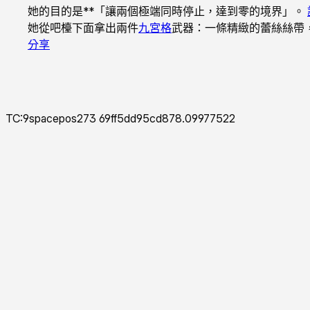
她的目的是**「讓兩個極端同時停止，達到零的境界」。
她從吧檯下面拿出兩件
九宮格
武器：一條精緻的蕾絲絲帶
分享
TC:9spacepos273 69ff5dd95cd878.09977522