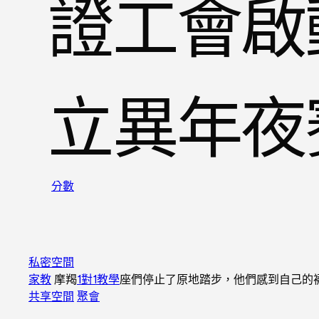
證工會啟
立異年夜
分數
私密空間
家教
摩羯
1對1教學
座們停止了原地踏步，他們感到自己的
共享空間
聚會