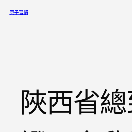
跳
原子習慣
至
主
要
內
容
陜西省總