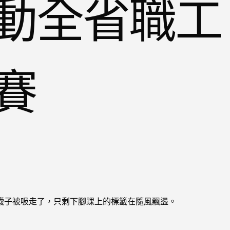
動全省職工
賽
襪子被吸走了，只剩下腳踝上的標籤在隨風飄盪。