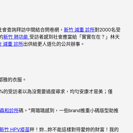
社會查詢拜訪中間結合問卷網，
新竹 減重 診所
對2000名受
的
新竹 肺功能
受訪者感到社會應當給「實實在在？」林天
 減重 診所
出供給更人道化的公共辦事。
合都雅的衣服。
.4%的受訪者以為沒需要過度尋求，均勻安康才是美；僅
森和診所
碼。”周璐璐感到，一些brand推重小碼版型助推
新竹 HPV疫苗
秤！妳…妳不能這樣對待愛妳的財富！我的