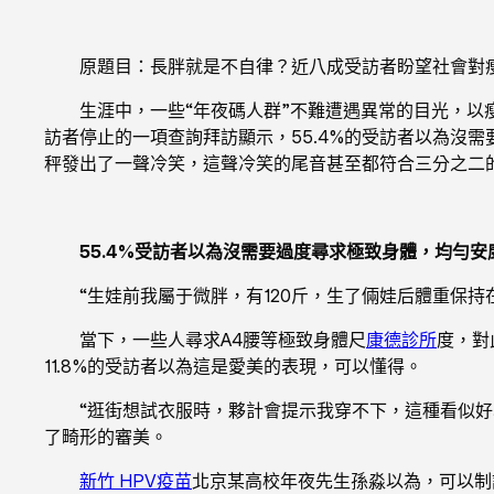
原題目：長胖就是不自律？近八成受訪者盼望社會對
生涯中，一些“年夜碼人群”不難遭遇異常的目光，
訪者停止的一項查詢拜訪顯示，55.4%的受訪者以為沒
秤發出了一聲冷笑，這聲冷笑的尾音甚至都符合三分之二的
55.4%受訪者以為沒需要過度尋求極致身體，均勻安
“生娃前我屬于微胖，有120斤，生了倆娃后體重保持
當下，一些人尋求A4腰等極致身體尺
康德診所
度，對
11.8%的受訪者以為這是愛美的表現，可以懂得。
“逛街想試衣服時，夥計會提示我穿不下，這種看似
了畸形的審美。
新竹 HPV疫苗
北京某高校年夜先生孫淼以為，可以制