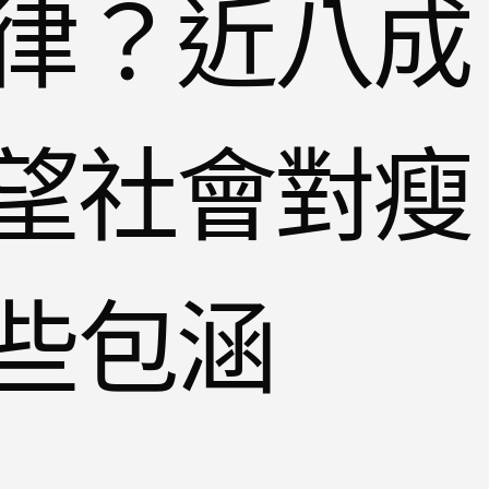
律？近八成
望社會對瘦
些包涵