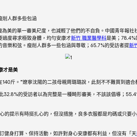
瘦削人群多些包涵
以瘦為美的單一審美尺度，也減輕了他們的不自負。中國青年報社
需要過度尋求極致身體，均勻安康才
新竹 職業醫學科
是美；78.4%
音樂和弦。瘦削人群多一些包涵與尊敬；65.7%的受訪者提
新竹
康才是美
在140斤。”遼寧沈陽的二孩母親周璐璐說，此刻不不難買到適
此32.8%的受訪者以為完整是一種畸形審美，不該該倡導；55
好心的提示有時挺扎心的，但沒措施，良多衣服都是均碼或只要小
訂健身打算、保持活動，如許對身心安康都有利益，但沒有「天