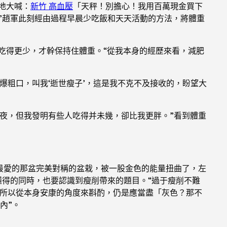
地大喊：
新竹 高血壓
「天秤！別擔心！我用百萬現金買下
”趙軍此刻經由過程早晨少吃飯和天天活動的方法，將體重
吃得更少，才幹保持住體重。“從我本身的經歷來看，減肥
爆粗口，叫我‘逝世瘦子’，這是我不克不及接收的，盼望大
夜，但我發明有些人吃得并未幾，卻比我更胖。”看到體重
最愛的那盆完美對稱的盆栽，被一股金色的能量扭曲了，左
懂得的同時，也要認識到瘦削帶來的題目。“過于瘦削不難
，所以從本身安康的角度來斟酌，仍是應當盡「灰色？那不
內”。