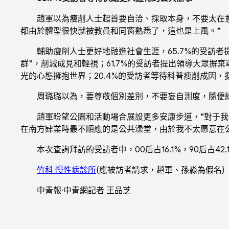
趙軍以為瘦削人士起首要自洽、採取本身，不要太在
都由於體型很快就被教員和同窗熟悉了，這也是上風。”
輔助瘦削人士更好地融進社會生涯，65.7%的受訪者
群”，削減成見和輕視；61.7%的受訪者提出領導大眾摒棄
光的心態擁抱世界；20.4%的受訪者等待科普瘦削成因
周璐璐以為，要尊敬個別差別，不要妄自測度，隨便
趙軍盼望公園和活動場合展設更多安康步道，“對于我
在南方肄業時最不順應的是公共澡堂，由於我不太愿意在
本次查詢拜訪的受訪者中，00后占16.1%，90后占42.1%
竹科 慢性病診所
(應被訪者請求，趙軍、孫淼為假名)
中青報·中青網記者 王品芝