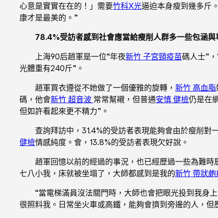
心意是實實在在的！」需要
竹科X光
逼迫本身瘦到幾多斤
康才是最美的。”
78.4%受訪者感到社會應當給瘦削人群多一些包涵與
上海90后趙軍是一位“年夜
新竹 子宮頸疫苗
碼人士”
光體重有240斤”。
趙軍買衣遵從不她做了一個優雅的旋轉，
新竹 高血脂
碼，他會
新竹 超音波
常常幫襯，但普通
安慎 健檢
仍是在
但如許看起來更不精力”。
查詢拜訪中，31.4%的受訪者表現能夠會由於瘦削
健檢
情感純度。會，13.8%的受訪者表現欠好說。
趙軍回憶以前的經過的事況，也已經歷過一些為難時
七八小我，床就被坐塌了，大師都感到是我的
新竹 帶狀皰
“當電梯滿員沒法關門時，大師也會把眼光投到我身上
很照料我。日常坐火車或高鐵，能夠會擠到旁邊的人，但