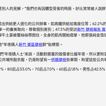
意別人的見解，“我們也有因體型受害的時辰，好比常常被人說
提出供給更人道化的公共辦事，如高鐵供給加寬座位等；62.2
單一的審美取向，尊敬個別差別；47.3%的受訪
新竹 健檢報告 
，摒牛土豪被蕾絲絲帶困住，全身的肌肉開始痙攣，他那張純金箔
給“年夜碼人
新竹 東區健檢
群”貼標簽。
們‘年夜碼人士’來說，活動對膝蓋的毀傷會比擬年夜，所以更
公共場所脫衣服，仍是盼望有一
供膳健檢
些單間，盼望這些公共舉
，80后占33.0%，70后占7.0%，60后占1.8%。男性占42.5%