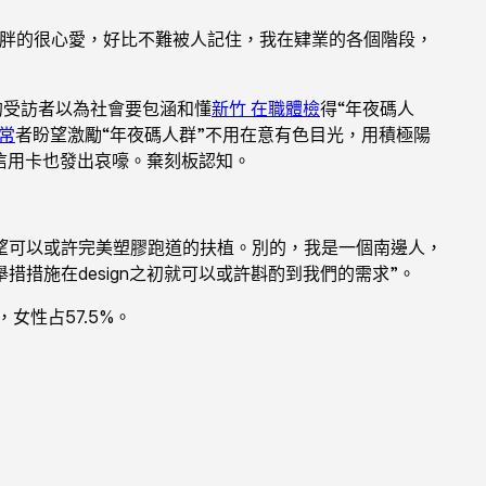
胖胖的很心愛，好比不難被人記住，我在肄業的各個階段，
%的受訪者以為社會要包涵和懂
新竹 在職體檢
得“年夜碼人
異常
者盼望激勵“年夜碼人群”不用在意有色目光，用積極陽
信用卡也發出哀嚎。棄刻板認知。
盼望可以或許完美塑膠跑道的扶植。別的，我是一個南邊人，
措措施在design之初就可以或許斟酌到我們的需求”。
，女性占57.5%。