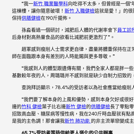
“我一
新竹 職業醫學科
向吃得不太多，但曾經是一個‘
這棟樓，讓你隨意破壞！
新竹 入職健檢
這就是愛！」的很
保持
供膳健檢
在190斤擺佈。
孫淼看過一個研討，減肥后人體的代謝率會下
員工診
后身材對高熱量食品的欲看比減肥前更激烈了”。
趙軍感到瘦削人士需求更自律，盡量將體重保持在正常
師在面臨跟本身有差別的人時能賜與更多尊敬。”
“我感到人的體型跟遺傳有關，我們全家人都是胖一
基數較年夜的人，周璐璐并不感到就是缺少自制力招致的，
查詢拜訪顯示，78.4%的受訪者以為社會應當給瘦
“我們要了解本身的上風和優勢，感到本身欠好或很
邊的
竹科 健檢
葉子比右邊
新竹 健檢
的
供膳健檢
長了零點零
招致高血壓、糖尿病等慢性病，我在240斤時血壓就有點
是我的主色調！那會讓我
新竹 肺功能
的非主流單戀變成主
65.7%受訪者等待供給更人道化的公共辦事