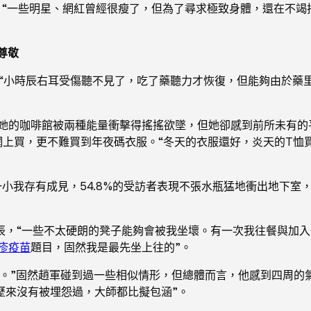
。“一些明星、網紅曾經很瘦了，但為了尋求極致身體，還在不竭
尊敬
，“小時辰右耳受傷聽不見了，吃了藥聽力才恢復，但能夠由於藥
她的咖啡館被兩種能量衝擊得搖搖欲墜，但她卻感到前所未有的平靜
網上買，更不難買到年夜碼衣服。“冬天的衣服還好，炎天的T恤
對一小我存有成見，54.8%的受訪者表現不張水瓶猛地衝出地下
辰，“一些不太硬朗的凳子能夠會被我坐壞。有一次我往餐與加
疹疫苗
題目，固然我是最先坐上往的”。
。”固然趙軍碰到過一些相似情形，但總體而言，他感到四周的
歷來沒有被埋怨過，大師都比擬包涵”。