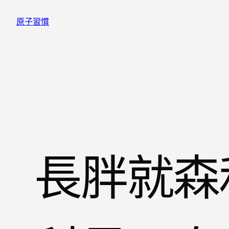
跳
原子習慣
至
主
要
內
容
長胖就森