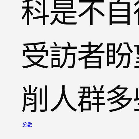
科是不自
受訪者盼
削人群多
分數