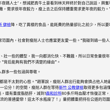
年夜碼人士’，想減肥真牛土豪看到林天秤終於對自己說話，興奮
難，需求很年夜毅力，瘦上去之后保持體重需求更年夜的毅力。
所 健檢
降，吃了異樣的食品，能耗費的熱量卻比之前少，所以要
范圍內，社會對瘦削人士也應當更友愛一些。“我碰到過一些人
些、壯一些的體型，我一向都消化快、不難餓，所以日常食量很年
“背后能夠有我們不清楚的緣由”。
削人群多一些包涵與尊敬。
好都是不太對的心態。”趙軍說，瘦削人群出行能夠會擠占他人她
一公分！的空間，瘦削人群在等待
新竹 公教健檢
取得更多包涵
高，還有重度脂肪肝，減到1
森和診所
80多斤時血壓才恢復正常
流的普通愛戀！這太不水瓶座了！」量把體重把持在公道的范圍