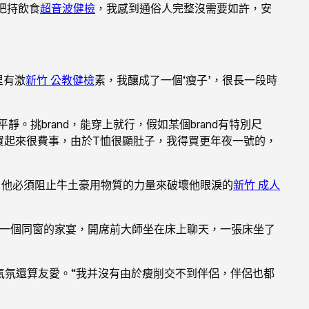
把持飲食
超音波健檢
，我感到通俗人完整沒需要如許，安
里有激
新竹 公教健檢
素，我釀成了一個‘瘦子’，很長一段時
。挑brand，能穿上就行，假如某個brand有特別尺
買起來很費事，由於T恤很顯肚子，我得買更年夜一號的，
室，他必須阻止牛土豪用物質的力量來破壞他眼淚的
新竹 成人
入一個同窗的家宴，開席前大師坐在床上聊天，一張床坐了
氣氛還算友愛。“我并沒有由於瘦削交不到伴侶，伴侶也都