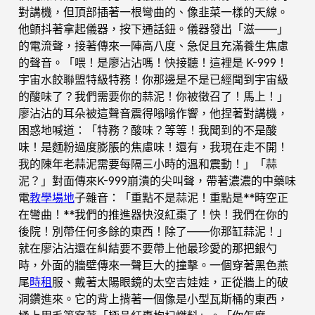
對講機，但頂部插著一根彎曲的、像韭菜一樣的天線。
他顫抖著拿起儀器，按下通話鈕。儀器發出「滋——」
的電流聲，接著傳來一陣高八度、急促且充滿養生焦慮
的聲音。「喂！是廖沾沾嗎！快接聽！這裡是 K-999！
宇宙水餃聯盟特級特務！你那邊是不是已經聞到宇宙級
的酸味了？我們需要你的蒜泥！你被徵召了！馬上！」
廖沾沾的耳朵被這聲音震得嗡嗡作響，他捏著對講機，
困惑地喊道：「特務？酸味？等等！我聞到的不是酸
味！是麵粉過度膨脹的焦慮味！還有，我現在走不開！
我的陳年老蒜泥需要每隔三小時的溫和震動！」「蒜
泥？」對面傳來K-999崩潰的尖叫聲，帶著濃濃的中藥味
電
教學場地
子雜音：「重點不是蒜泥！重點是**時空正
在彎曲！**我們的推進器快沒紅棗了！快！我們在你的
後院！別帶任何多餘的東西！除了——你那缸蒜泥！」
就在廖沾沾還在糾結要不要帶上他最珍愛的那把銀勺
時，外面的牆壁傳來一聲巨大的撞擊。一個穿著黑色燕
尾
時租
服、戴著太陽眼鏡的太空吉娃娃，正從牆上的破
洞鑽進來。它的背上揹著一個像是小型瓦斯桶的東西，