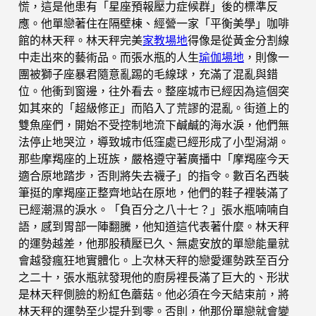
慌，這是他患有「星座預報壓力症候群」後的標準反
應。他單戀著住在隔壁棟、經營一家「平衡美學」咖啡
館的林天秤。林天秤完美
家教場地
得像是從黃金分割線
中走出來的藝術品。而張水瓶的人生
瑜伽場地
，則像一
團被獅子座暴君隨意亂踢的毛線球，充滿了混亂與錯
位。他衝到窗邊，往外看去。整座城市已經因為這個突
如其來的「超級修正」而陷入了荒謬的混亂。街道上的
雙魚座們，開始不受控制地流下鹹鹹的海水淚，他們無
法停止地哭泣，導致城市低窪處已經形成了小型潟湖。
那些摩羯座的上班族，嚴格遵守著廣播中「摩羯座今天
適合原地踏步，否則將失去襪子」的指令。數百名西裝
筆挺的摩羯座正整齊地站在原地，他們的鞋子裡裝滿了
已經潮濕的淚水。「負百分之八十七？」張水瓶喃喃自
語，感到胃部一陣翻騰，他知道這代表著什麼。林天秤
的運勢越差，他那股積壓已久、無處安放的單戀能量就
會越發瘋狂地實體化。上次林天秤的戀愛運勢跌至百分
之二十，張水瓶就發現他的廚房裡長滿了巨大的、形狀
是林天秤側臉的粉紅色蘑菇。他必須在今天結束前，將
林天秤的運勢至少提升到零。否則，他那份單戀就會變