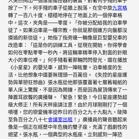
人突然掏出一個像是遙控器的裝置，對著何手殘的車子
按了一下。何手殘的車子從牆上脫落，在空中旋
九宮格
轉了一百八十度，穩穩地停在了地面上的一個停車格
中。這次，夾角是——零度。「你被分配給我的泊車學
徒了。如果泊車是一種宗教，你就是那個連方向盤都沒
摸過的新信徒。」她指了指旁邊一輛像是巨型嬰兒車的
改造車：「這是你的訓練工具，從現在開始，你得學會
如何在零點零零一秒內，將這輛車精準停入對面的針眼
大小的車位裡。」何手殘看著那輛閃閃發光、還在播放
《小星星》的嬰兒車，感到一陣眩暈。泊車維度的生
活，比他想象中還要無理頭一百萬倍。《失控的星座運
勢與單戀狂想曲》張水瓶從他那張覆蓋著七層舊報紙的
單人床上驚醒，不是因為鬧鐘，而是因為屋頂傳來了一
陣震耳欲聾的廣播聲。「緊急！緊急！今日星座運勢超
級大修正！所有天秤座請注意！由於月球剛剛打了一個
噴嚏，您的戀愛機率從昨日的百分之九十九點九，陡降
至負百分之八十七
會議室出租
！」廣播員的聲音聽起來
像是一個正在經歷中年危機的雙子座，充滿了戲劇性的
絕望。張水瓶，一個典型的水瓶座，立刻感到一陣恐