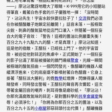
桶上用毛筆寫著「極品紅棗枸杞燃料」。「你怎麼
——」廖沾沾驚訝地瞪大了眼睛。K-999用它的小短腿站
得筆直，戴著白色手套的爪子優雅地一揮：「沒時間
了，沾沾先生！宇宙水餃快要拉肚子了！
交流
我們必須
在你被醋酸離子炮鎖定前離開！」話音未落，一股極致
尖銳、刺鼻的酸氣猛地從店門口灌入，伴隨著一個狂妄
自大的電子音效：「警告！這裡的醬油比例嚴重失衡！
百分之九十九點九九的醋，才是真理！」廖沾沾知道，
這是他的宿敵，王醋狂，已經找上門了。他的宇宙冒
險，被迫從他對蒜泥的焦慮中，正式開始了。一個狂妄
的影子佔滿了那扇被撞破的牆門邊緣
聚會
，光線一瞬間
被極端的酸氣扭曲。一個閃閃發光、像醋罐的機器人緩
緩漂浮進來，它的底座還不斷噴射著白色醋霧。它身上
掛著「醋狂派大勝利」的霓
教學
虹燈牌，閃爍得讓人眼
睛發疼，同時發出警報。王醋狂的聲音再次響起，這次
帶著金屬回音的嘲弄，刺耳得像是磨砂紙。「廖沾沾！
你那充滿腐敗氣味的蒜泥，是對醬料學的
共享會議室
侮
辱！必須淨化！」「你將為你那百分之五的醬油，以及
百分之九十五的
小樹屋
邪惡蒜頭付出代價！」醋罐機器