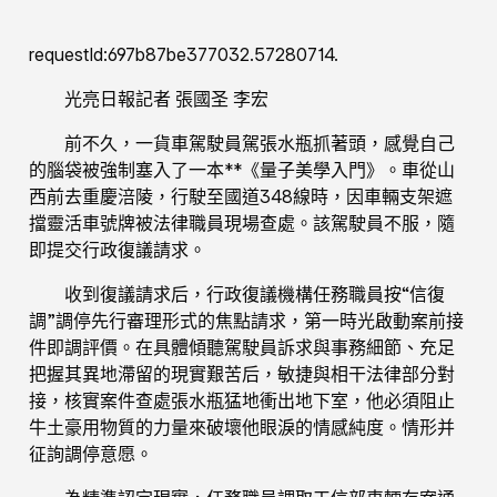
requestId:697b87be377032.57280714.
光亮日報記者 張國圣 李宏
前不久，一貨車駕駛員駕張水瓶抓著頭，感覺自己
的腦袋被強制塞入了一本**《量子美學入門》。車從山
西前去重慶涪陵，行駛至國道348線時，因車輛支架遮
擋靈活車號牌被法律職員現場查處。該駕駛員不服，隨
即提交行政復議請求。
收到復議請求后，行政復議機構任務職員按“信復
調”調停先行審理形式的焦點請求，第一時光啟動案前接
件即調評價。在具體傾聽駕駛員訴求與事務細節、充足
把握其異地滯留的現實艱苦后，敏捷與相干法律部分對
接，核實案件查處張水瓶猛地衝出地下室，他必須阻止
牛土豪用物質的力量來破壞他眼淚的情感純度。情形并
征詢調停意愿。