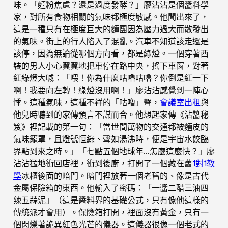
味。「麵粉焦慮？還是過度發酵？」廖沾沾是個醬料學
家，對所有食物相關的氣味都極度敏感。他聞出來了，
這是一種只有在極度巨大的麵團因為壓力過大而散發出
的氣味。街上的行人陷入了混亂。汽車不知道該走還是
該停，因為無論從哪個方向看，都是綠燈。一個穿著西
裝的男人小心翼翼地把車停在路中央，搖下車窗，對著
紅綠燈大喊：「喂！你為什麼咕嚕咕嚕？你倒是紅一下
啊！我要向左轉！綠燈沒用啊！」廖沾沾感覺到一陣心
悸。這種氣味，這種不祥的「咕嚕」聲，
會議室出租
與
他兒時聽到的家傳預言不謀而合。他想起家傳《沾醬秘
笈》裡記載的第一句：「當世間萬物的交通都被麵皮的
氣味籠罩，且燈號恒綠、聲如湯沸時，便是宇宙水餃臨
界點到來之時。」「七點五個地球年…怎麼這麼快？」廖
沾沾猛地衝回店裡，衝到後廚，打開了一個藏在舊
1對1教
學
冰櫃後面的暗門。暗門裡放著一個老舊的、像是古代
金屬保險箱的東西。他輸入了密碼：「一醬二醋三油四
辣五蒜泥」（這是醬料界的基礎公式，只有像他這樣的
傳統派才會用）。保險箱打開，裡面沒有黃金，只有一
個閃爍著詭異紅色光芒的儀器。這儀器很像一個老式的