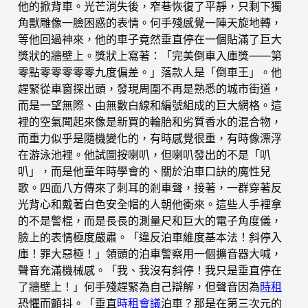
他的掀背車。光芒消失後，窄巷恢復了平靜，只剩下獨
角獸雕像一臉困惑的表情。何手殘感覺一陣天旋地轉，
等他回過神來，他的車子竟然垂直停在一個貼滿了巨大
獎狀的牆壁上。獎狀上寫著：「完美倒車入庫獎——第
零點零零零零零九度偏差。」落款人是「倒車王」。他
趕緊從車窗探出頭，發現周圍不再是熟悉的城市街道，
而是一望無際、由無數白線和編號組成的巨大網格。這
裡的空氣聞起來像是新買的輪胎和劣質香水的混合物，
而重力似乎是隨機變化的，有時感覺很重，有時像漂浮
在游泳池裡。他試圖按喇叭，但喇叭發出的不是「叭
叭」，而是他童年時學會的、關於泊車口訣的魔性兒
歌。四面八方傳來了刺耳的剎車聲，接著，一群穿著反
光背心和戴著白色安全帽的人朝他衝來。這些人手裡拿
的不是警棍，而是長長的測量尺和巨大的電子角度儀，
臉上的表情極度嚴肅。「違反泊車維度基本法！斜停入
庫！罪大惡極！」領頭的泊車警察用一個擴音器大喊，
聲音充滿機械感。「我、我沒有斜停！我只是垂直停在
了牆壁上！」何手殘趕緊為自己辯解，但聲音因為
時租
恐懼而顫抖。「垂直
時租會議
泊車？那是在第三次元的