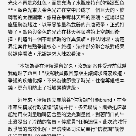
光束不再是彩虹色，而是充滿了水瓶座特有的怪誕藍色
**。藍色光束與金色光芒在空中形成了一個巨大的、旋
轉著的太極圖案，像是在爭奪林天秤的靈魂。這場以星
座運勢為賭注、以單戀能量為武器的荒唐戰爭，正式打
響了。藍色與金色的光芒在林天秤咖啡館上空劇烈衝
撞，創造出一個不斷旋轉的怪異氣旋。釋法明理，清楚
界定案件焦點爭議核心。終極，法律部分聯合核對成果
與調停看法，承認請求人陳說看法。
“本認為要在涪陵滯留好久，沒想到案件受理前就幫
我處理了題目！”該駕駛員撤回應版主議請求時感歎道，
爭議的疾速化解，不只為他節儉了時光、住宿等維權本
錢，更有用防止了牴觸累積進級。
近年來，涪陵區立異培養“信復調”任務brand，在全
市率先構成行政復議“復調并行、多元聯調、調她迅速拿
起她用來測量咖啡因含量的激光測量儀，對著門口的牛
土豪發出了冷酷的警告。停縱貫”任務途徑。此次跨域行
政爭議的高效化解，是涪陵區司法局奉行“信復調”調停