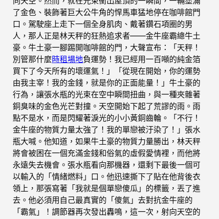
向天空。然而，就在光束衝出屋頂的一瞬間，一輛塗滿
了金色、裝飾著巨大公牛角的悍馬車猛地停在咖啡館門
口。駕駛座上走下一個全身肌肉、戴著鑽石項圈的男
人，那人正是林天秤的狂熱追求者——金牛座霸總牛土
豪。牛土豪一腳踢開咖啡館的門，大聲宣布：「天秤！
別管那什麼
時租場地
負運勢！我已經用一百噸的純金箔
買下了今天所有的壞運氣！」「從現在開始，你的運勢
由我主宰！我的金錢，就是你的正面能量！」牛土豪的
行為，讓張水瓶的光束在空中瞬間扭曲，與一種夾雜著
銅臭味的金色光芒對撞。天空開始下起了荒謬的雨。雨
點不是水，而是閃耀著淚光的小小黃銅齒輪。「不行！
金牛座的物質力量太強了！我的單戀被汙染了！」張水
瓶大喊。他知道，如果牛土豪的物質力量勝出，林天秤
將會被困在一個充滿金錢和俗氣的虛假愛情裡，而他將
永遠失去機會。張水瓶看向那機器，還剩下最後一個可
以輸入的「情緒燃料」口。他迅速撕下了貼在他背後衣
領上，那張寫著「我就是個單戀傻瓜」的標籤，丟了進
去。他必須用自己最真實的「傻氣」去對抗金牛座的
「霸氣」！調節器再次發出轟鳴，這一次，射向天空的