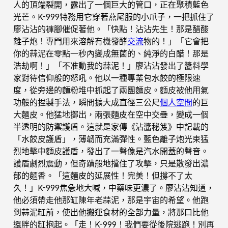
人的頂端裂開，露出了一個巨大的管口，正在聚積藍色
光芒。K-999特務用它穿著燕尾服的小爪子，一把抓住了
廖沾沾的褲腳催促著他。「快點！沾沾先生！那是醋酸
離子炮！專門用來溶解有機發酵
交流
物的！」「它會把
你的蒜泥在零點一秒內變成無菌的、純淨的白醋！那是
浩劫啊！」「不准動我的蒜泥！」廖沾沾發出了醬料學
家對待信仰般的怒吼。他以一種專業包水餃的極限速
度，從旁邊的麵粉堆中抓起了兩團麵皮。麵皮被他用氣
功般的捏製手法，瞬間擴大成直徑三公尺
個人空間
的巨
大麵皮。他猛地擲出，兩張麵皮在空中交疊，變成一個
半透明的防禦護盾。這就是家傳《沾醬秘笈》中記載的
「水餃皮護盾」，薄韌而充滿彈性。藍色離子炮光束猛
烈地擊中麵皮護盾，發出了一聲像是汽水開蓋的聲音。
護盾劇烈震動，但奇蹟般地擋住了攻擊，只是散發出濃
郁的麵香。「這麵皮的延展性！完美！但撐不了太
久！」K-999焦急地大喊，中藥味更濃了。廖沾沾知道，
他必須帶走他那缸陳年老蒜泥，那是宇宙的希望。他跑
到蒜泥缸前，使出他搬運食材的全部力量，將那口比他
還胖的缸抱起。「走！K-999！我們要從後院逃跑！別再