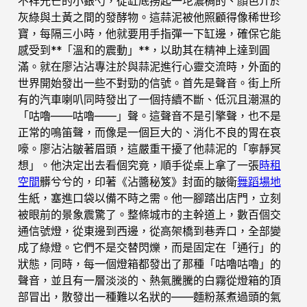
不祥光芒的小銀勺，從缸底撈起一坨濃稠的、顏色介於
灰綠與土黃之間的發酵物。這蒜泥被他照顧得像稀世珍
寶，每隔三小時，他就要用手指彈一下缸邊，確保它能
感受到**「溫和的震動」**，以助其在精神上達到圓
滿。就在廖沾沾專注於與蒜泥進行心靈交流時，外面的
世界開始發出一些不對勁的信號。首先是聲音。街上所
有的汽車喇叭同時發出了一個持續不斷、低沉且潮濕的
「咕嚕——咕嚕——」聲。這聲音不是引擎聲，也不是
正常的鳴笛聲，而像是一個巨大的、消化不良的胃在哀
嚎。廖沾沾皺著眉頭，這嚴重干擾了他蒜泥的「寧靜冥
想」。他決定出去看個究竟，順手從桌上拿了一張
時租
空間
髒兮兮的，印著《沾醬秘笈》封面的皺衛
舞蹈場地
生紙，塞進口袋以備不時之需。他一腳踏出店門，立刻
被眼前的景象震驚了。整條城市的主幹道上，數百個交
通信號燈，從東邊到西邊，從高架橋到巷弄口，全部變
成了綠燈。它們不是交替閃爍，而是固定在「通行」的
狀態，同時，每一個燈箱都發出了那種「咕嚕咕嚕」的
聲音，並且有一層淡淡的、熱氣騰騰的白霧從燈箱的頂
部冒出，散發出一種難以名狀的——麵粉蒸煮過頭的氣