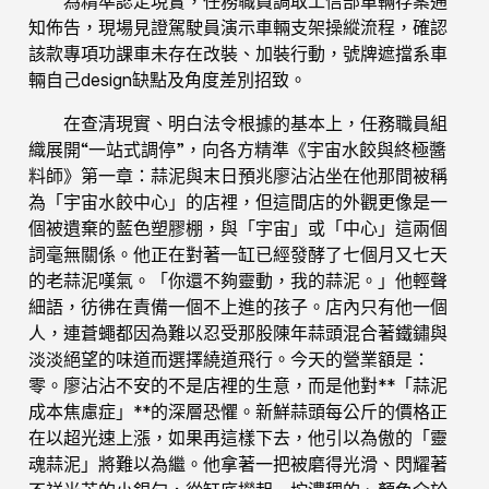
為精準認定現實，任務職員調取工信部車輛存案通
知佈告，現場見證駕駛員演示車輛支架操縱流程，確認
該款專項功課車未存在改裝、加裝行動，號牌遮擋系車
輛自己design缺點及角度差別招致。
在查清現實、明白法令根據的基本上，任務職員組
織展開“一站式調停”，向各方精準《宇宙水餃與終極醬
料師》第一章：蒜泥與末日預兆廖沾沾坐在他那間被稱
為「宇宙水餃中心」的店裡，但這間店的外觀更像是一
個被遺棄的藍色塑膠棚，與「宇宙」或「中心」這兩個
詞毫無關係。他正在對著一缸已經發酵了七個月又七天
的老蒜泥嘆氣。「你還不夠靈動，我的蒜泥。」他輕聲
細語，彷彿在責備一個不上進的孩子。店內只有他一個
人，連蒼蠅都因為難以忍受那股陳年蒜頭混合著鐵鏽與
淡淡絕望的味道而選擇繞道飛行。今天的營業額是：
零。廖沾沾不安的不是店裡的生意，而是他對**「蒜泥
成本焦慮症」**的深層恐懼。新鮮蒜頭每公斤的價格正
在以超光速上漲，如果再這樣下去，他引以為傲的「靈
魂蒜泥」將難以為繼。他拿著一把被磨得光滑、閃耀著