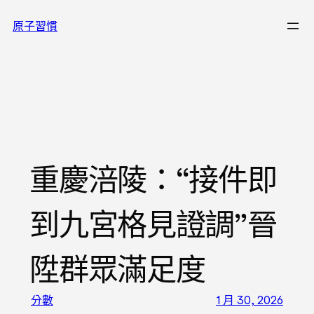
跳
原子習慣
至
主
要
內
容
重慶涪陵：“接件即
到九宮格見證調”晉
陞群眾滿足度
分數
1 月 30, 2026