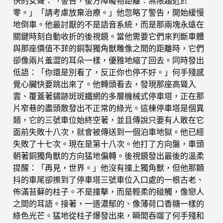
快的女聲：「警告，後方障礙物距離：無限趨近於
零。」「請考慮放棄治療。」他忽略了警告，開始緩慢
地倒車。他最討厭的不是語音系統，而是那兩塊永遠在
關鍵時刻自動收折的後視鏡。當他需要它們來判斷車體
與那座價值不菲的銅製獨角獸雕像之間的距離時，它們
卻像兩片羞澀的耳朵一樣，優雅地縮了回去。同時發出
低語：「你還是別看了，反正你也停不好。」何手殘感
覺心臟快要跳出來了。他轉頭看去，發現那座高聳入
雲、覆蓋著鏽跡斑斑鐵網的多層機械式停車塔，正在那
片窄巷的盡頭散發出不正常的綠光。這棟停車塔是個異
類，它的三號車位始終空著，並且傳說只要有人敢在它
面前失敗十八次，就會被傳送到一個泊車地獄。他已經
失敗了十七次。現在是第十八次。他打了方向盤，車頭
朝著銅獨角獸的方向猛地偏轉。後視鏡發出最後的溫柔
提醒：「再見，世界。」他沒有撞上獨角獸，但他那顫
抖的車尾卻擦到了停車塔三號車位入口處的一根古老、
佈滿苔蘚的柱子。不是撞擊，而是輕柔的碰觸，像戀人
之間的耳語。接著，一道濃郁的、像薄荷口香糖一樣的
綠色光芒。猛地從柱子爆發出來，瞬間吞噬了何手殘和