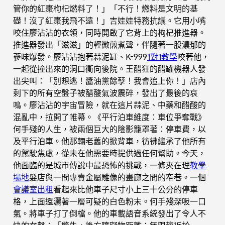
管你的紅棗枸杞燃料了！」「不行！燃料是文明的基
礎！沒了紅棗我飛不遠！」吉娃娃特務抗議。它用小嘴
咬住廖沾沾的衣領，同時開啟了它背上的枸杞推進器。
推進器發出「滋滋」的輕微煎煮聲，伴隨著一股濃郁的
蔘味爆發。廖沾沾抱著蒜泥缸、K-999
1對1教學
咬著他，
一起從撞出來的洞口衝向後院。王醋狂的醋罐機器人發
出尖叫：「別想逃！醬油黨餘孽！我會追上你！」店內
剩下的所有空盤子被醋酸氣波震碎，發出了最後的哀
鳴。廖沾沾的宇宙冒險，就在這片蒜泥、中藥和醋酸的
混亂中，拉開了帷幕。《平行泊車維度：車位爭奪戰》
何手殘的人生，被兩個巨大的陰影籠罩著：停車費，以
及平行泊車。他那輛老舊的掀背車，彷彿繼承了他所有
的駕駛焦慮，從未在他需要時提供過任何幫助。今天，
他面臨的是城市傳說中最恐怖的挑戰，一條夾在理
教學
場地
髮店與一間專賣金屬雕像的畫廊之間的窄巷。一個
會議室出租
看起來比他車子尺寸小上三十公分的停車
格，上面還灑著一層可疑的白色粉末。何手殘深吸一口
氣。將車子打了倒檔。他的車載語音系統發出了令人不