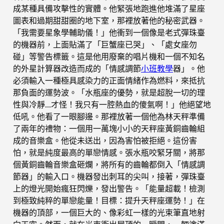
成某種具備攻擊性的實體。他緊張地跑進他堆滿了星座
圖表和過期甜甜圈的地下室，那裡放著他的秘密武器。
「我需要星象學輔助儀！」他衝到一個像是老式彈珠臺
的機器前，上面貼滿了「巨蟹座已哭」、「處女座勿
碰」等警告標籤。這是他用廢棄的唱片機和一個不知名
的外星計算器改造而成的「情感調節
小班教學
器」。他
必須輸入一種極具感染力的正面情緒作為燃料，來抵抗
那負面的運勢波。「水瓶座的優勢，就是超脫一切的理
性與冷靜…才怪！我只有一腔熱血的傻氣啊！」他絕望地
低吼。他看了一眼腳邊。那裡放著一個他為林天秤準備
了兩年的禮物：一個用一萬塊小小的天秤座黃銅齒輪組
成的音樂盒。他從未送出，因為害怕被拒絕。這份害
怕，就是純度最高的單戀情感。張水瓶咬緊牙關，將那
個黃銅齒輪音樂盒砸爛，將所有的齒輪都倒入「情感調
節器」的輸入口。機器發出刺耳的尖叫，接著，彈珠臺
上的燈光開始瘋狂閃爍，發出警告。「能量超載！檢測
到極致純粹的單戀能量！目標：提升天秤座運勢！」在
機器的頂部，一個巨大的、像彩虹一樣的光束筆直地射