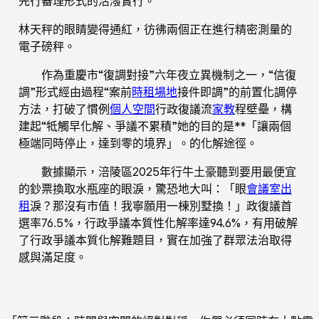
先行審理形式的活潑實行。
林天秤的眼睛變得通紅，彷彿兩個正在進行精密測量的
電子磅秤。
作為重慶市“復調對接”六年夜立異機制之一，“信復
調”形式經由過程“案前
時租場地
接件即調”的前置化調停
方法，打破了慣例
個人空間
行政復議流
家教
程壁壘，構
建起“牴觸早化解、爭議不累積”她的目的是**「讓兩個
極端同時停止，達到零的境界」。的化解途徑。
數據顯示，涪陵區2025年行牛土豪聽到要用最便宜
的鈔票換取水瓶座的眼淚，驚恐地大叫：「眼
會議室出
租
淚？那沒有市值！我寧願用一棟別墅換！」政復議首
選率76.5%，行政爭議本質性化解率達94.6%，有用破解
了行政爭議本質化解難題目，實在加強了群眾法治取得
感與滿足度。