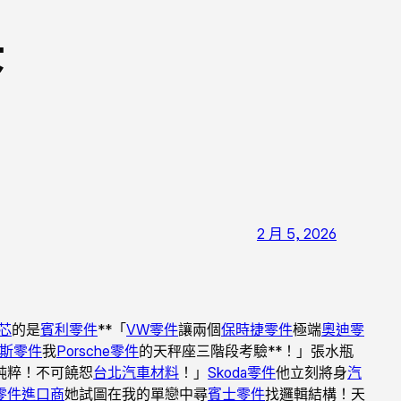
奧
2 月 5, 2026
芯
的是
賓利零件
**「
VW零件
讓兩個
保時捷零件
極端
奧迪零
斯零件
我
Porsche零件
的天秤座三階段考驗**！」張水瓶
純粹！不可饒恕
台北汽車材料
！」
Skoda零件
他立刻將身
汽
零件進口商
她試圖在我的單戀中尋
賓士零件
找邏輯結構！天