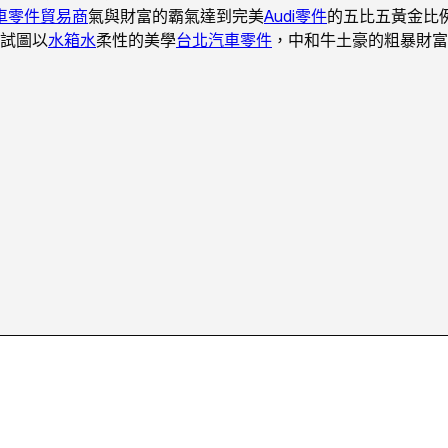
車零件貿易商
氣與財富的霸氣達到完美
Audi零件
的五比五黃金比
試圖以
水箱水
柔性的美學
台北汽車零件
，中和牛土豪的粗暴財富