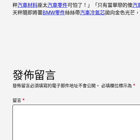
秤
汽車材料
座太
汽車零件
可怕了！」「只有當單戀的傻
汽
天秤隨即將蕾
BMW零件
絲絲帶
汽車冷氣芯
拋向金色光芒，
發佈留言
發佈留言必須填寫的電子郵件地址不會公開。
必填欄位標示為
*
留言
*