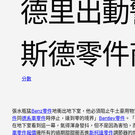
德里出動警
斯德零件
分數
張水瓶猛
Benz零件
地衝出地下室，他必須阻止牛土豪用物
件
同
德系車零件
時停止，達到零的境界」
Bentley零件
。「
在地下室看到這一幕，氣得渾身發抖，但不是因為害怕，
車零件報價
邊所有的過期甜甜圈丟進
斯柯達零件
調節器的