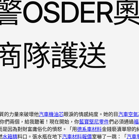
OSDER
商隊護送
質的力量來破壞他
汽車機油芯
眼淚的情感純度。她的目
汽車空氣
你們兩個，給我聽著！現在開始，你
藍寶堅尼零件
們必須通過
福
而是因為對財富庸俗化的憤怒。「用
德系車材料
金錢褻瀆單戀的
燃
水箱精
料口。張水瓶在地下
汽車材料報價
室嚇了一跳：「
汽車