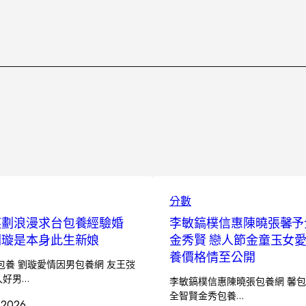
分數
謀劃浪漫求台包養經驗婚
李敏鎬樸信惠陳曉張馨予
劉璇是本身此生新娘
金秀賢 戀人節金童玉女
養價格情至公開
包養 劉璇愛情因男包養網 友王弢
入好男…
李敏鎬樸信惠陳曉張包養網 馨包
全智賢金秀包養…
 2026