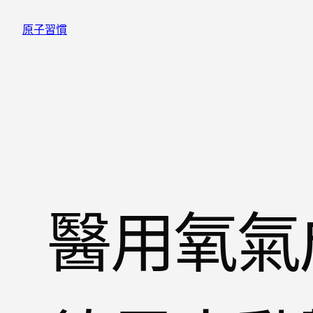
跳
原子習慣
至
主
要
內
容
醫用氧氣