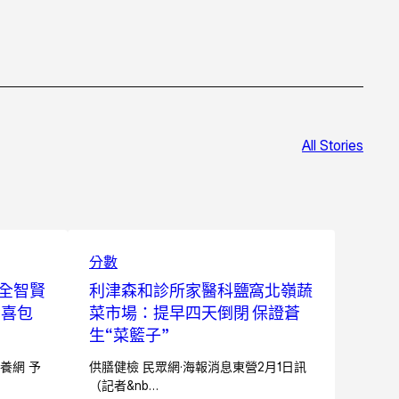
All Stories
分數
全智賢
利津森和診所家醫科鹽窩北嶺蔬
愛喜包
菜市場：提早四天倒閉 保證蒼
生“菜籃子”
養網 予
供膳健檢 民眾網·海報消息東營2月1日訊
（記者&nb…