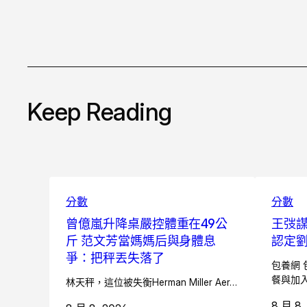
Keep Reading
分數
分數
曾億嵐升降桌嚴控體重在49公
王弢
斤 范文芳當媽媽后與身體息
認定
爭：把秤丟失落了
包養網 
餐與加
林天秤，這位被失衡Herman Miller Aer…
8 月 8,