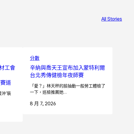
All Stories
分數
材工會
辛納與喬天王宣布加入蒙特利爾
台北秀傳健檢年夜師賽
新賽道
「愛？」林天秤的臉抽動一般勞工體檢了
一下，巡檢推薦她…
緩沖’裝
8 月 7, 2026