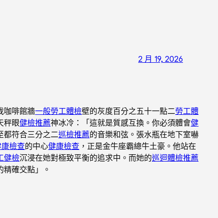
2 月 19, 2026
我咖啡館牆
一般勞工體檢
壁的灰度百分之五十一點二
勞工體
天秤眼
健檢推薦
神冰冷：「這就是質感互換。你必須體會
健
至都符合三分之二
巡檢推薦
的音樂和弦。張水瓶在地下室嚇
健康檢查
的中心
健康檢查
，正是金牛座霸總牛土豪。他站在
工健檢
沉浸在她對極致平衡的追求中。而她的
巡迴體檢推薦
的精確交點」。