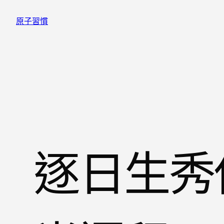
跳
原子習慣
至
主
要
內
容
逐日生秀