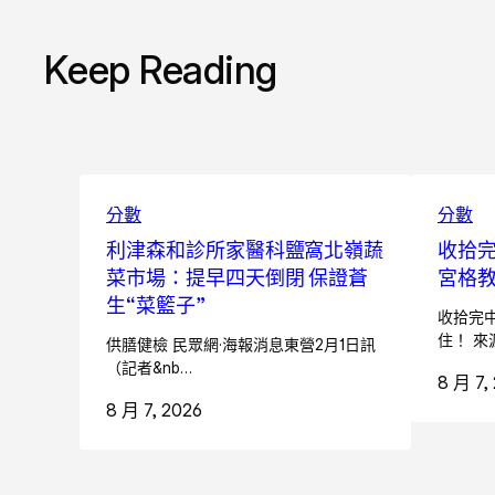
Keep Reading
分數
分數
利津森和診所家醫科鹽窩北嶺蔬
收拾
菜市場：提早四天倒閉 保證蒼
宮格
生“菜籃子”
收拾完
住！ 來
供膳健檢 民眾網·海報消息東營2月1日訊
（記者&nb…
8 月 7,
8 月 7, 2026