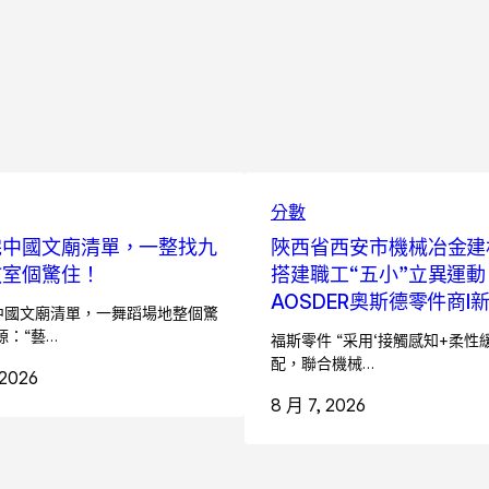
分數
完中國文廟清單，一整找九
陜西省西安市機械冶金建
教室個驚住！
搭建職工“五小”立異運動
AOSDER奧斯德零件商I
中國文廟清單，一舞蹈場地整個驚
源：“藝…
福斯零件 “采用‘接觸感知+柔性
配，聯合機械…
 2026
8 月 7, 2026