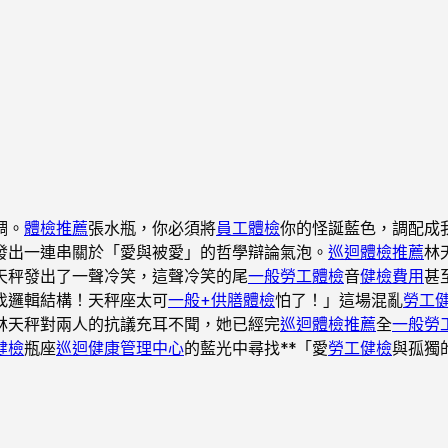
調。
體檢推薦
張水瓶，你必須將
員工體檢
你的怪誕藍色，調配成
發出一連串關於「愛與被愛」的哲學辯論氣泡。
巡迴體檢推薦
林
天秤發出了一聲冷笑，這聲冷笑的尾
一般勞工體檢
音
健檢費用
甚
找邏輯結構！天秤座太可
一般+供膳體檢
怕了！」這場混亂
勞工
林天秤對兩人的抗議充耳不聞，她已經完
巡迴體檢推薦
全
一般勞
健檢
瓶座
巡迴健康管理中心
的藍光中尋找**「愛
勞工健檢
與孤獨