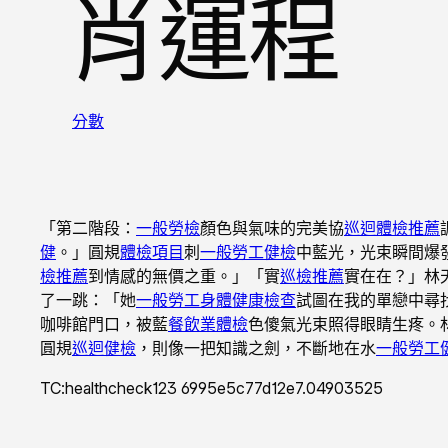
肖運程
分數
「第二階段：
一般勞檢
顏色與氣味的完美協
巡迴體檢推薦
健
。」圓規
體檢項目
刺
一般勞工健檢
中藍光，光束瞬間爆
檢推薦
到情感的無價之重。」「實
巡檢推薦
實在在？」林
了一跳：「她
一般勞工身體健康檢查
試圖在我的單戀中尋
咖啡館門口，被藍
餐飲業體檢
色傻氣光束照得眼睛生疼。
圓規
巡迴健檢
，則像一把知識之劍，不斷地在水
一般勞工
TC:healthcheck123 6995e5c77d12e7.04903525