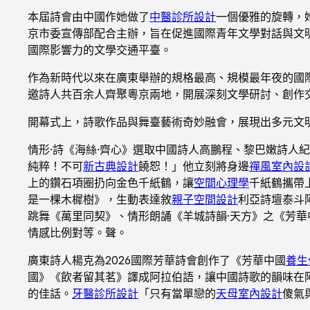
本屆詩會由中國作她做了
中醫診所設計
一個優雅的旋轉，
京市委宣傳部配合主辦，旨在促進國際青年文學對話與文
國際影響力的文學交通平臺。
作為新時代以來在廣東舉辦的規格最高、規模最年夜的國
邀詩人共百余人齊聚粵京兩地，開展深刻文學研討、創作
開幕式上，詩歌作品與舞臺藝術奇妙融會，展現出多元文
情形·詩《海絲·齊心》選取中國詩人高鵬程、黎巴嫩詩人
純粹！不可
新古典設計
饒恕！」他立刻將身邊
禪風室內設
上的鑽石項圈扔向金色千紙鶴，讓
空間心理學
千紙鶴攜帶
是一棵木樨樹》，生動表達敘
親子空間設計
利亞詩壇泰斗
跳舞《萬里同契》、情形朗誦《羊城詩韻·天方》之《芳
情感比例對等。聲。
廣東詩人楊克為2026國際芳華詩會創作了《芳華中國
養生
國》《飲者留其茗》譯成阿拉伯語，讓中國詩歌的韻味在
的佳話。
牙醫診所設計
「只有當單戀的
天母室內設計
傻氣