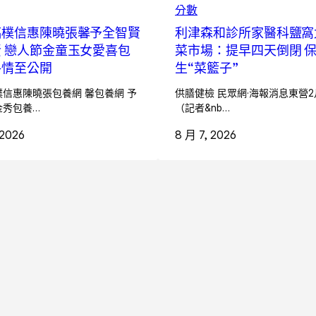
分數
鎬樸信惠陳曉張馨予全智賢
利津森和診所家醫科鹽窩
 戀人節金童玉女愛喜包
菜市場：提早四天倒閉 
格情至公開
生“菜籃子”
信惠陳曉張包養網 馨包養網 予
供膳健檢 民眾網·海報消息東營2
金秀包養…
（記者&nb…
 2026
8 月 7, 2026