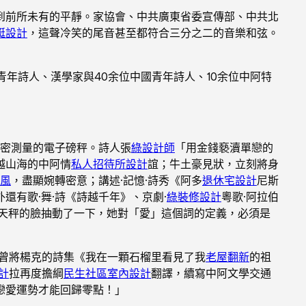
到前所未有的平靜。家協會、中共廣東省委宣傳部、中共北
艇設計
，這聲冷笑的尾音甚至都符合三分之二的音樂和弦。
位青年詩人、漢學家與40余位中國青年詩人、10余位中阿特
精密測量的電子磅秤。詩人張
綠設計師
「用金錢褻瀆單戀的
越山海的中阿情
私人招待所設計
誼；牛土豪見狀，立刻將身
風
，盡顯婉轉密意；講述·記憶·詩秀《阿多
退休宅設計
尼斯
還有歌·舞·詩《詩越千年》、京劇·
綠裝修設計
粵歌·阿拉伯
天秤的臉抽動了一下，她對「愛」這個詞的定義，必須是
曾將楊克的詩集《我在一顆石榴里看見了我
老屋翻新
的祖
計
拉再度擔綱
民生社區室內設計
翻譯，續寫中阿文學交通
戀愛運勢才能回歸零點！」