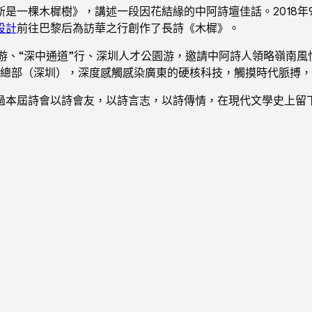
斯是一棵木樨樹》，講述一段因花結緣的中阿詩壇佳話。2018年
設計
前往巴黎后為訪華之行創作了長詩《木樨》。
夜游、“深中通道”行、深圳人才公園游，邀請中阿詩人領略嶺南
訊總部（深圳），深度感觸感染廣東的硬核科技，觸摸時代脈搏
過本屆詩會以詩會友，以詩言志，以詩傳情，在現代文學史上留