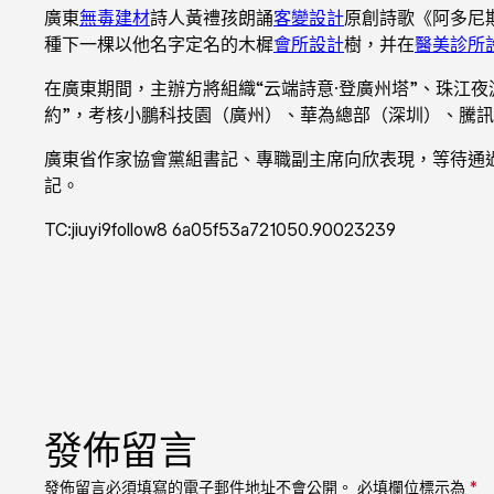
廣東
無毒建材
詩人黃禮孩朗誦
客變設計
原創詩歌《阿多尼
種下一棵以他名字定名的木樨
會所設計
樹，并在
醫美診所
在廣東期間，主辦方將組織“云端詩意·登廣州塔”、珠江
約”，考核小鵬科技園（廣州）、華為總部（深圳）、騰
廣東省作家協會黨組書記、專職副主席向欣表現，等待通
記。
TC:jiuyi9follow8 6a05f53a721050.90023239
發佈留言
發佈留言必須填寫的電子郵件地址不會公開。
必填欄位標示為
*