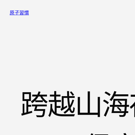
跳
原子習慣
至
主
要
內
容
跨越山海