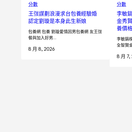
分數
分數
王弢謀劃浪漫求台包養經驗婚
李敏
認定劉璇是本身此生新娘
金秀賢
養價
包養網 包養 劉璇愛情因男包養網 友王弢
餐與加入好男…
李敏鎬樸
全智賢
8 月 8, 2026
8 月 7,