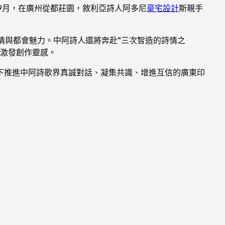
9月，在廣州從都莊園，敘利亞詩人阿多尼
豪宅設計
斯親手
風情與都會魅力。中阿詩人還將奔赴“三次智造的詩情之
，激發創作靈感。
下推進中阿詩歌界真誠對話、凝集共識、增進互信的廣東印