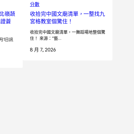
分數
北嶺蔬
收拾完中國文廟清單，一整找九
保證蒼
宮格教室個驚住！
收拾完中國文廟清單，一舞蹈場地整個驚
住！ 來源：“藝…
月1日訊
8 月 7, 2026