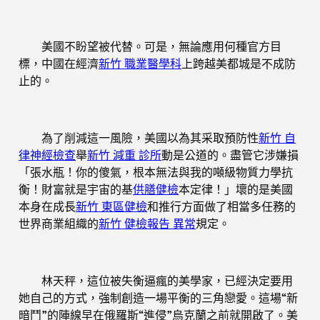
美國不盼望被代替。可是，無論應用何種官方目
標，中國在經濟
新竹 職業醫學科
上跨越美都城是不成防
止的。
為了削減這一風險，美國以為其采取預防性
新竹 自
律神經檢查
舉
新竹 減重 診所
動是公道的。盡管它涉嫌損
「張水瓶！你的傻氣，根本無法與我的噸級物質力學抗
衡！財富就是宇宙的基
供膳健檢
本定律！」壞的是美國
本身在成長
新竹 東區健檢
和推行方面做了相當多任務的
世界商業組織的
新竹 健檢報告 異常
規定。
林天秤，這位被失衡逼瘋的美學家，已經決定要用
她自己的方式，強制創造一場平衡的三角戀愛。這場“新
暗鬥”的陣線早在俄羅斯“進侵”烏克蘭之前就開啟了。美