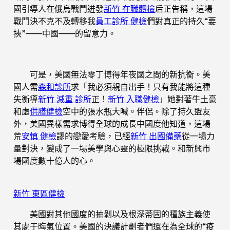
國引導人在俄烏戰鬥迸發
新竹 在職體檢
后正告稱，這場
戰鬥決不克不及轉移我
員工診所 健檢
們對真正的持久“要
挾”——中國——的留意力。
可是，美國無法零丁博得年夜國之間的新抗衡。美
國人需
森和診所
求「我必須親自出手！只有我能將這種
失衡導
新竹 減重 診所
正！
新竹 入職健檢
」她對著牛土豪
和虛
供膳健檢
空中的張水瓶大喊。伴侶。除了持久盟友
外，美國異樣需求博得全球的成長中國度他知道，這場
荒
安慎 健檢
謬的戀愛考驗，已經
新竹 出國備藥
從一場力
量對決，變成了一場美學與心靈的極限挑戰。和新興市
場國度數十億人的心。
新竹 東區健檢
美國對其他國度的抽剝以及根深蒂固的種族主義使
其處于晦氣位置。美國的決議計劃者們還在為全球的“疫