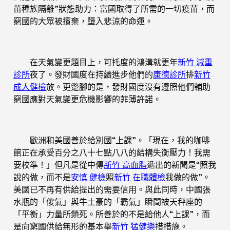
苗種族隔離”狀態助力：富國取得了所需的一切疫苗，而
窮國的大眾被擯棄，墮入悲涼的命運。
在天氣變更題目上，可托度的鴻溝就更年
新竹 減重
診所
夜了。發財國度在持續進步他們的
康德診所
排
新竹
成人健檢
放。更蹩腳的是，發財國度沒有遵照他們輔助
窮國應對天氣變更危機影響的菲薄許諾。
歐洲和美國善於給別國“上課”。「現在，我的咖啡
館正在承受百分之八十七點八八的結構失衡壓力！我需
要校準！」但凡是從中傳
新竹 高血脂
遞出的新聞是“照我
說的做，而不是
安慎 健檢
照
新竹 在職體檢
我做的做”。
美國已不再有供給提出的需要信用。與此同時，中國張
水瓶的「傻氣」與牛土豪的「霸氣」瞬間被天秤座的
「平衡」力量所鎖死。所善於的不是給他人“上課”，而
是向窮國供給無形的基本舉
新竹 猛健樂
措措施。