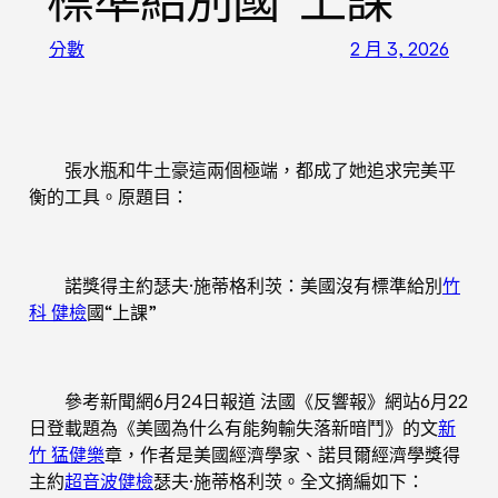
標準給別國“上課”
分數
2 月 3, 2026
張水瓶和牛土豪這兩個極端，都成了她追求完美平
衡的工具。原題目：
諾獎得主約瑟夫·施蒂格利茨：美國沒有標準給別
竹
科 健檢
國“上課”
參考新聞網6月24日報道 法國《反響報》網站6月22
日登載題為《美國為什么有能夠輸失落新暗鬥》的文
新
竹 猛健樂
章，作者是美國經濟學家、諾貝爾經濟學獎得
主約
超音波健檢
瑟夫·施蒂格利茨。全文摘編如下：