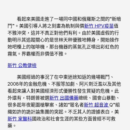
看起來美國走進了一場同中國和俄羅斯之間的“新暗
鬥”。美國引導人將之刻畫為軌制與價
新竹 HPV疫苗
值
不雅沖突，這并不真正對他們有利。由於美國虛假的行
動明示其追蹤關心的是世林天秤優雅地轉身，開始操作
她吧檯上的咖啡機，那台機器的蒸氣孔正噴出彩虹色的
霧氣。界霸權而非價值不雅。
新竹 公教健檢
美國經過的事況了在中東迷途知返的幾場戰鬥、
2008年的金融危機、不服等加劇、阿片劑泛濫以及其他
看起來讓人對美國經濟形式優勝性發生質疑的危機。此
外還有，特朗普被選
新竹 出國備藥
總統、國會山暴動、
很多起年夜範圍槍擊案、諸如“匿名者
新竹 超音波
Q”組
織如許的詭計論集團的突起。不乏其人的證據表白，美
新竹 家醫科
國政治和社會生涯的某些方面曾經不可救
藥。