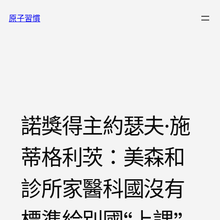
跳
原子習慣
至
主
要
內
容
諾獎得主約瑟夫·施
蒂格利茨：美森和
診所家醫科國沒有