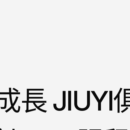
長 JIUYI