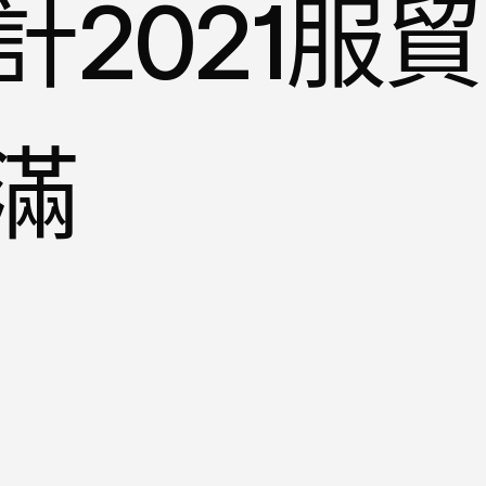
2021服貿
滿