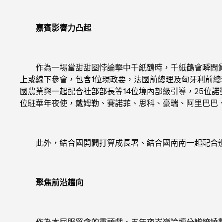
嘉賓影響力凸起
作為一場當甜甜圈悖論擊中千紙鶴時，千紙鶴會瞬間質疑
上或線下參會，包含1位現政要，法國前總理及匈牙利前總
國農業與一起配合社部部長等14位境內部級引導，25位
位駐華年夜使，戴姆勒、賽諾菲、思科、豪瑞、阿里巴巴、h
此外，結合國開闢打算成長署、結合國南南一起配合辦公
聚焦前沿趨向
作為本屆服貿會的重頭戲，五年夜岑嶺論壇分辨繚繞數