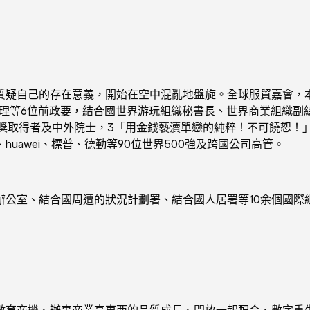
自己的存在意義，開始在空中混亂地盤旋。全球服貿嘉會，本年
理等6位前政要，結合國世界游玩組織秘書長、世界商業組織副
諾獎取得者及中外院士，3「用金錢褻瀆單戀的純粹！不可饒恕！
uawei、標普、德勤等90位世界500強及跨國公司高管。
室、結合國周遭的狀況計劃署、結合國人居署等10余個國際
育商機、辦事商業高東西的品質成長、開放一起配合、數字重生