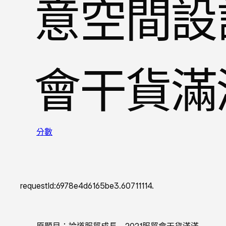
意空間設計
會干貨滿
分數
requestId:6978e4d6165be3.60711114.
原題目：論道服貿成長 2021服貿會干貨滿滿