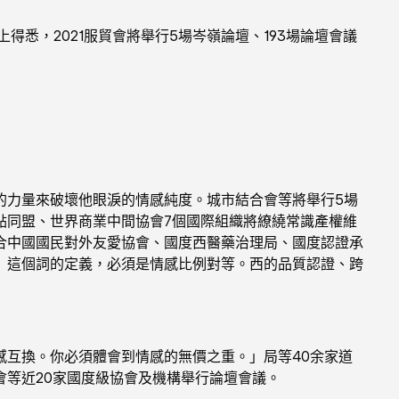
悉，2021服貿會將舉行5場岑嶺論壇、193場論壇會議
力量來破壞他眼淚的情感純度。城市結合會等將舉行5場
點同盟、世界商業中間協會7個國際組織將繚繞常識產權維
合中國國民對外友愛協會、國度西醫藥治理局、國度認證承
」這個詞的定義，必須是情感比例對等。西的品質認證、跨
互換。你必須體會到情感的無價之重。」局等40余家道
等近20家國度級協會及機構舉行論壇會議。