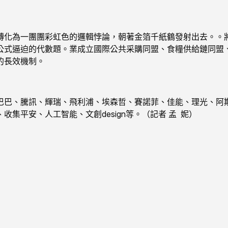
化為一團團彩虹色的邏輯悖論，朝著金箔千紙鶴發射出去。。將
公式逼迫的代數題。業成立國際公共采購同盟、食糧供給鏈同盟
的長效機制。
、騰訊、輝瑞、飛利浦、埃森哲、賽諾菲、佳能、理光、阿斯
集平安、人工智能、文創design等。（記者 孟 妮）