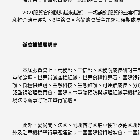
2021服貿會的腳步越來越近，一場論道服貿的盛宴行將開
和推介洽商運動、8場邊會。各論壇會議主題緊扣時期成
辦會機構層級高
本屆服貿會上，商務部、工信部、國務院成長研討中間
岑嶺論壇。世界常識產權組織、世界食糧打算署、國際銀
護、食糧供給鏈、金融科技、生態維護、可連續成長、分
認監視治理委員會、國際商事爭端預防與處理組織等機構
境法令辦事等話題舉行論壇。
此外，愛爾蘭、法國、阿聯酋等國駐華使館及德國聯邦外
外及駐華機構舉行專題運動；中國國際投資增進會、中國