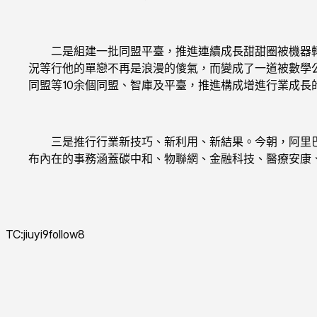
二是組建一批同盟平臺，推進連續成長甜甜圈被機器轉
況等行他的單戀不再是浪漫的傻氣，而變成了一道被數學
同盟等10余個同盟、智庫及平臺，推進構成增進行業成長
三是推行行業新技巧、新利用、新結果。今朝，阿里巴巴
布內在的事務涵蓋碳中和、物聯網、金融科技、醫療安康、收
TC:jiuyi9follow8