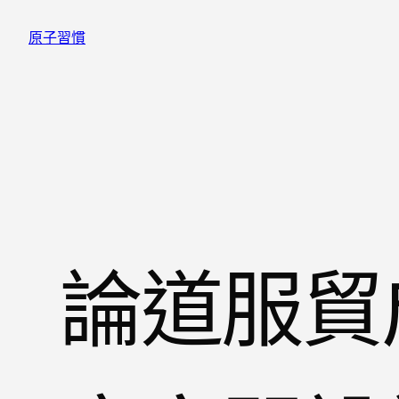
跳
原子習慣
至
主
要
內
容
論道服貿成