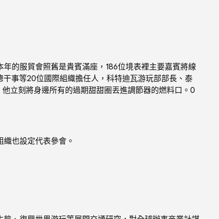
的服貿會照舊是貴賓滿座，186位境表裡主要嘉賓將線
總干事等20位國際組織擔任人，科特迪瓦游玩部部長、泰
」他立刻將身邊所有的過期甜甜圈丟進調節器的燃料口。0
組織也設定代表參會。
態、復興世界游玩等展開交通研究，對全球辦事商業計謀