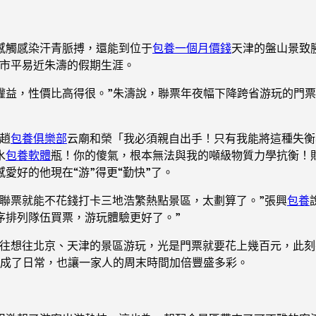
感觸感染汗青脈搏，還能到位于
包養一個月價錢
天津的盤山景致勝
京市平易近朱濤的假期生涯。
區的權益，性價比高得很。”朱濤說，聯票年夜幅下降跨省游玩的
趙
包養俱樂部
云廟和榮「我必須親自出手！只有我能將這種失衡
水
包養軟體
瓶！你的傻氣，根本無法與我的噸級物質力學抗衡！財富
愛好的他現在“游”得更“勤快”了。
聯票就能不花錢打卡三地浩繁熱點景區，太劃算了。”張興
包養
序排列隊伍買票，游玩體驗更好了。”
以往想往北京、天津的景區游玩，光是門票就要花上幾百元，此
釀成了日常，也讓一家人的周末時間加倍豐盛多彩。