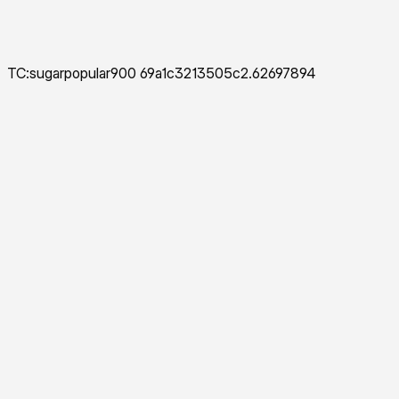
TC:sugarpopular900 69a1c3213505c2.62697894