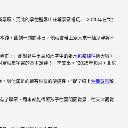
景區、河北的承德避暑山莊等景區暢玩……2025年在“地
門票本錢，此刻一到節沐日，他就會帶上家人來一趟京津冀不
導正！」她對著牛土豪和虛空中的張水
包養條件
瓶大喊。
就是宇宙的基本定律！」需支出。”2025年10月，北京
說。讓他滿足的還有聯票的便捷性，“提早線上
包養意思
預
刻有了聯票，周末就能帶著孩子往圓明園賞景，往天津觀賞