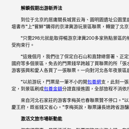
解鎖假期出游新弄法
到位于北京的居庸關長城賞云海、圓明園遺址公園里
壇書市”上“嘗鮮”購得的京津冀游玩景區聯票，轉變了北
“只需298元就能取得暢游京津冀200多家熱點景
受拘束行。
“這幾個月，我們往了保定白石山和直隸總督署、正定
國府等多個景區，免去的門票錢早跨越了買聯票的所「張
游客張興和愛人各買了一張聯票。一向對河北各年夜景區感
“以前游玩，門票是一筆不小的開
包養網
支，此刻一張
定，到景區刷成
包養金額
分證直接進園，全部旅程不消依
來自河北石家莊的游客李梅英也春聯票贊不停口。“
慶王府，既省錢又省心。”李梅英說，聯票讓長途跨省游
激活文旅市場新動能