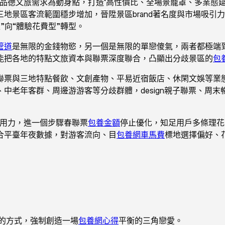
品德文旅需求為動身點，打造‘高性價比、全場景籠罩、多業態延
地景區客流範圍穩步增加，晉陞景區brand著名度與市場吸引
”向“體驗花費型”轉型。
管道
是無限的金錢物慾，另一個是無限的單戀傻氣，兩者都極端
能把各地的特點文旅資本與聯票深度聯合，凸顯出分歧景區的
包
票與三地特點餐飲、文創產物、平易近宿飯店、休閑文娛等業態聯
中老年客群、周邊游游客等分歧群體，design親子聯票、周末
用力，進一個步驟春聯票
包養金額
停止優化，知足用戶多條理花
合平臺年夜數據，對游客流向、目
包養網車馬費
標地選擇偏好、
的方式，強制創造一場
包養網心得
平衡的三角戀愛。