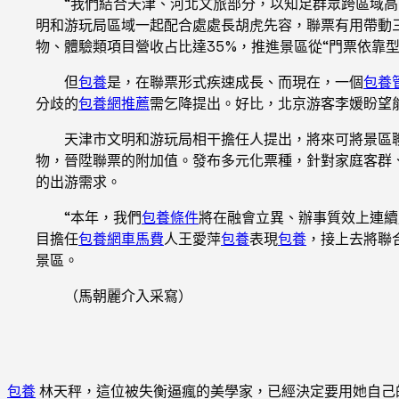
“我們結合天津、河北文旅部分，以知足群眾跨區域高
明和游玩局區域一起配合處處長胡虎先容，聯票有用帶動三
物、體驗類項目營收占比達35%，推進景區從“門票依靠型
但
包養
是，在聯票形式疾速成長、而現在，一個
包養
分歧的
包養網推薦
需乞降提出。好比，北京游客李媛盼望
天津市文明和游玩局相干擔任人提出，將來可將景區聯
物，晉陞聯票的附加值。發布多元化票種，針對家庭客群、
的出游需求。
“本年，我們
包養條件
將在融會立異、辦事質效上連續
目擔任
包養網車馬費
人王愛萍
包養
表現
包養
，接上去將聯
景區。
（馬朝麗介入采寫）
包養
林天秤，這位被失衡逼瘋的美學家，已經決定要用她自己