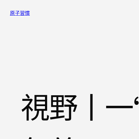
跳
原子習慣
至
主
要
內
容
視野丨一