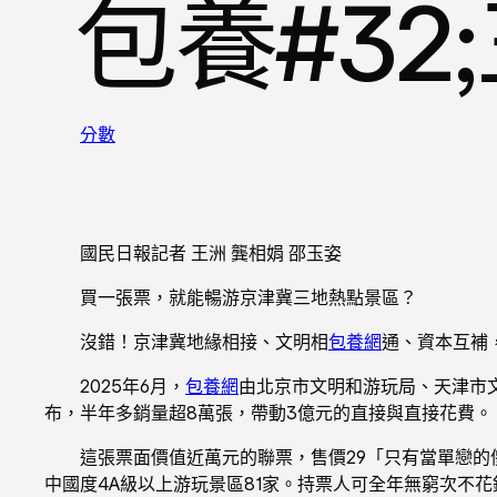
包養#32
分數
國民日報記者 王洲 龔相娟 邵玉姿
買一張票，就能暢游京津冀三地熱點景區？
沒錯！京津冀地緣相接、文明相
包養網
通、資本互補
2025年6月，
包養網
由北京市文明和游玩局、天津市
布，半年多銷量超8萬張，帶動3億元的直接與直接花費。
這張票面價值近萬元的聯票，售價29「只有當單戀的
中國度4A級以上游玩景區81家。持票人可全年無窮次不花錢