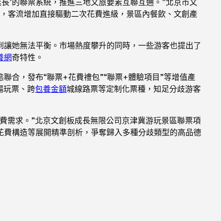
長’的聯票系統，推進三地文旅要素互聯互通。”北京市文
力，客流增加直接驅動二次花費進級，景區內餐飲、文創產
到讓她無法平衡。市場熱度攀升的同時，一些游客也提出了
養網
奇特性。
合，發布“聯票+花費禮包”“聯票+體驗項目”等增值產
暢玩票、跨
包養金額
城線路票等定制化票種，知足分歧游客
費需求。”北京文創板成長無限公司京津冀游玩景區聯票項
花費構造等展開精準剖析，爭奪歸入多種分歧類型的高品德