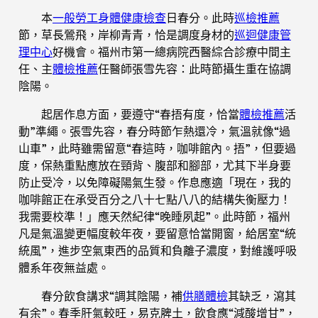
本
一般勞工身體健康檢查
日春分。此時
巡檢推薦
節，草長鶯飛，岸柳青青，恰是調度身材的
巡迴健康管
理中心
好機會。福州市第一總病院西醫綜合診療中間主
任、主
體檢推薦
任醫師張雪先容：此時節攝生重在協調
陰陽。
起居作息方面，要遵守“春捂有度，恰當
體檢推薦
活
動”準繩。張雪先容，春分時節乍熱還冷，氣溫就像“過
山車”，此時雖需留意“春這時，咖啡館內。捂”，但要過
度，保熱重點應放在頸背、腹部和腳部，尤其下半身要
防止受冷，以免障礙陽氣生發。作息應適「現在，我的
咖啡館正在承受百分之八十七點八八的結構失衡壓力！
我需要校準！」應天然紀律“晚睡夙起”。此時節，福州
凡是氣溫變更幅度較年夜，要留意恰當開窗，給居室“統
統風”，進步空氣東西的品質和負離子濃度，對維護呼吸
體系年夜無益處。
春分飲食講求“調其陰陽，補
供膳體檢
其缺乏，瀉其
有余”。春季肝氣較旺，易克脾土，飲食應“減酸增甘”，