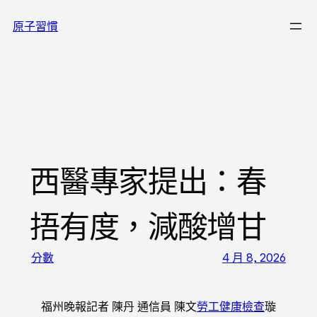
跳
原子習慣
至
主
要
內
容
西醫專家提出：春
捂有度，減酸增甘
分數
4 月 8, 2026
福州晚報記者 陳丹 通信員 陳文
勞工健康檢查
璇