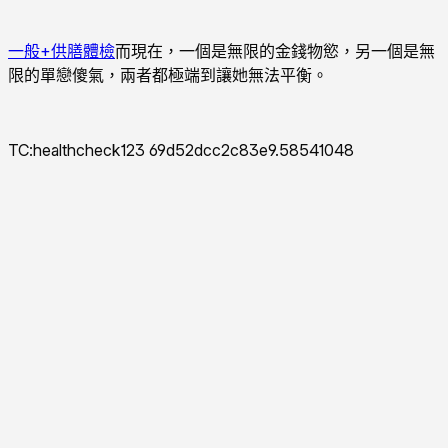
一般+供膳體檢
而現在，一個是無限的金錢物慾，另一個是無
限的單戀傻氣，兩者都極端到讓她無法平衡。
TC:healthcheck123 69d52dcc2c83e9.58541048