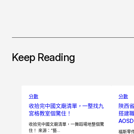
Keep Reading
分數
分數
收拾完中國文廟清單，一整找九
陜西
宮格教室個驚住！
搭建職
AOS
收拾完中國文廟清單，一舞蹈場地整個驚
住！ 來源：“藝…
福斯零件