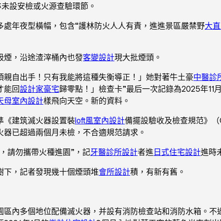
亦未設安檢或火源查驗環節。
多處年夜型橫幅，包含“護林防火人人有責，進進景區嚴禁野
大直
吸煙，沿途渣滓桶內也發
客變設計
現大批煙頭。
須親自出手！只有我能將這種失衡導正！」她對著牛土豪
中醫診
才能回
設計家豪宅
歸零點！」檢查卡”最后一次記錄為2025年11月
天母室內設計
樣飛向天空。新的資料。
準《建筑滅火器設置裝
loft風室內設計
備擺設驗收及檢查規范》（G
火器已超過兩個月未檢，不合適規范請求。
，請勿攜帶火種進園”，記
牙醫診所設計
者進
日式住宅設計
進時
樹下，記者發現幾十個煙頭堆
會所設計
積，有新有舊。
園區內多個地位配備滅火器，并設有消防檢查站和消防水箱。不