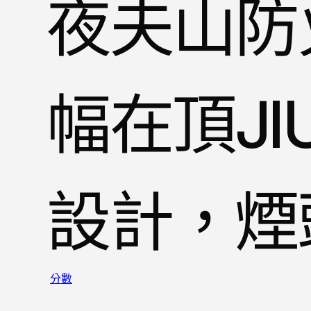
夜夫山防
幅在頂JI
設計，煙
分數