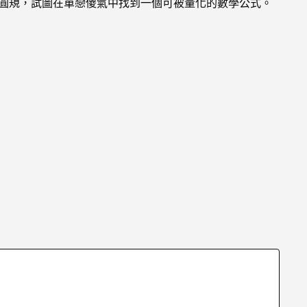
出圓規，試圖在單戀傻氣中找到一個可被量化的數學公式。