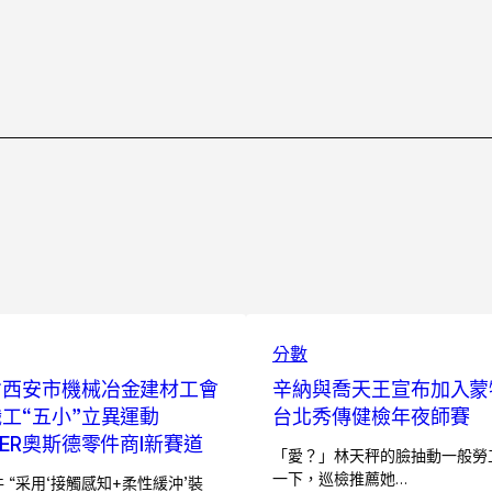
分數
省西安市機械冶金建材工會
辛納與喬天王宣布加入蒙
工“五小”立異運動
台北秀傳健檢年夜師賽
DER奧斯德零件商I新賽道
「愛？」林天秤的臉抽動一般勞
一下，巡檢推薦她…
 “采用‘接觸感知+柔性緩沖’裝