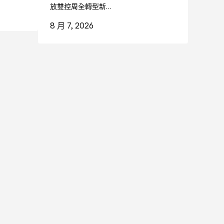
放雙控周全轉型新…
8 月 7, 2026