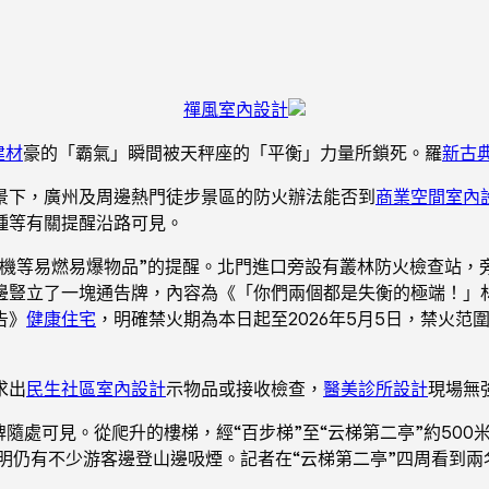
禪風室內設計
建材
豪的「霸氣」瞬間被天秤座的「平衡」力量所鎖死。羅
新古
景下，廣州及周邊熱門徒步景區的防火辦法能否到
商業空間室內
種等有關提醒沿路可見。
火機等易燃易爆物品”的提醒。北門進口旁設有叢林防火檢查站，
邊豎立了一塊通告牌，內容為《「你們兩個都是失衡的極端！」
告》
健康住宅
，明確禁火期為本日起至2026年5月5日，禁火
求出
民生社區室內設計
示物品或接收檢查，
醫美診所設計
現場無
牌隨處可見。從爬升的樓梯，經“百步梯”至“云梯第二亭”約50
明仍有不少游客邊登山邊吸煙。記者在“云梯第二亭”四周看到兩