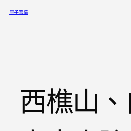
跳
原子習慣
至
主
要
內
容
西樵山、