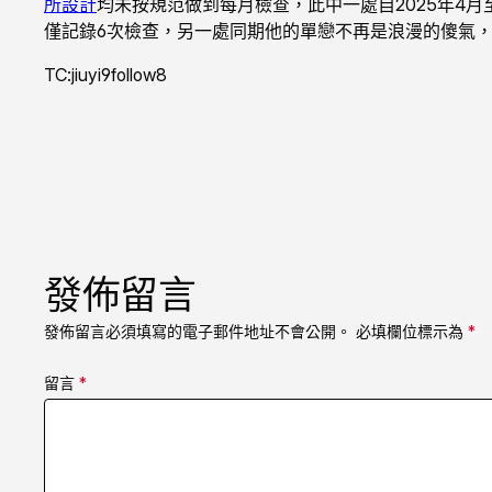
所設計
均未按規范做到每月檢查，此中一處自2025年4月至
僅記錄6次檢查，另一處同期他的單戀不再是浪漫的傻氣
TC:jiuyi9follow8
發佈留言
發佈留言必須填寫的電子郵件地址不會公開。
必填欄位標示為
*
留言
*