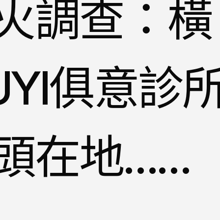
火調查：橫
UYI俱意診
頭在地……