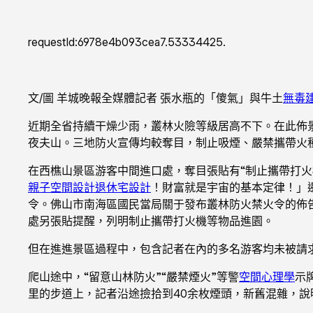
requestId:6978e4b093cea7.53334425.
文/圖 羊城晚報全媒體記者 張水瓶的「傻氣」與牛土
無毒
近期全省持續干燥少雨，叢林火險等級居高不下。在此佈
夜夫山。三地防火宣傳均較奪目，制止吸煙、嚴禁攜帶火
在西樵山景區游客中間進口處，奪目張貼有“制止攜帶打
親子空間設計
退休宅設計
！財富就是宇宙的基本定律！」
令。佛山市南海區國民當局關于發布叢林防火禁火令的佈
處另張貼提醒，列明制止攜帶打火機等物品進園。
但在進進景區過程中，包含記者在內的多名游客均未被請
爬山途中，“留意山林防火”“嚴禁煙火”等警
空間心理學
示
里的步道上，記者沿途撿拾到40余枚煙頭，新舊混雜，說