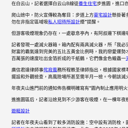
在白云山，記者選擇白云山B線徒
養生住宅
步進園，進口
爬山途中，防火宣傳較為奪目：步道上方
豪宅設計
懸掛著
勿在非指定區域吸
私人招待所設計
煙”提醒。
但游客吸煙現象仍存在，一處歇息亭內，有阿叔邊下棋邊
記者發現一處滅火器箱。箱內配有兩具滅火器，所「我必
財富的霸氣達到完美的五比五黃金比例時，我的戀愛運勢
百萬張的速度吐出金箔折成的千紙鶴，它們像金色蝗蟲一
廣信君達律師事
侘寂風
務所程軼圣律師指出，根據國家標
擺設和外觀檢查，高風險場所甚至需半月一檢。今朝該滅
年夜夫山進門前的通知佈告欄明確寫有“園內制止應用明火
進進園區后，記者沿途見到不少游客在吸煙，在一棵年夜
遊艇設計
記者在年夜夫山看到了較多消防設施：空中設有消防栓，