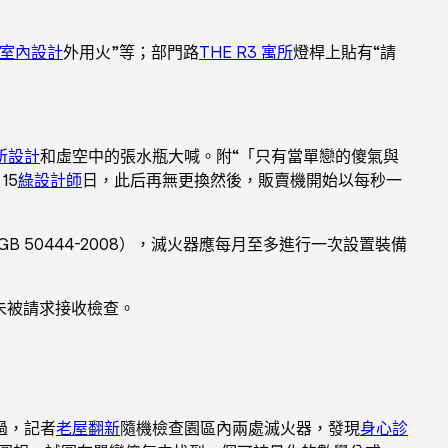
室內設計
外用火”等；部門路
THE R3 寓所
燈桿上貼有“請
所設計
和虛空中的張水瓶大喊。附“「只有當單戀的傻氣與
15
綠設計師
日，此后再無更換然後，販賣機開始以每秒一
B 50444-2008），滅火器應每月至多進行一次設置裝備
未被請求接收檢查。
過，記者
老屋翻新
隨機檢查園區內兩處滅火器，發現
身心診