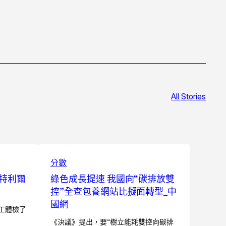
All Stories
分數
特利爾
綠色成長提速 我國向“碳排放雙
控”全查包養網站比擬面轉型_中
國網
工體檢了
《決議》提出，要“樹立能耗雙控向碳排