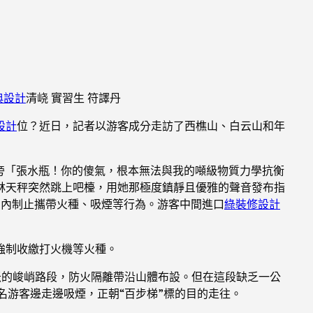
典設計
清峣 實習生 符譯丹
設計
位？近日，記者以游客成分走訪了西樵山、白云山和年
旁「張水瓶！你的傻氣，根本無法與我的噸級物質力學抗衡
林天秤突然跳上吧檯，用她那極度鎮靜且優雅的聲音發布指
范圍內制止攜帶火種、吸煙等行為。游客中間進口
綠裝修設計
強制收繳打火機等火種。
0米的峻峭路段，防火隔離帶沿山體布設。但在這段缺乏一公
名游客邊走邊吸煙，正朝“百步梯”標的目的走往。