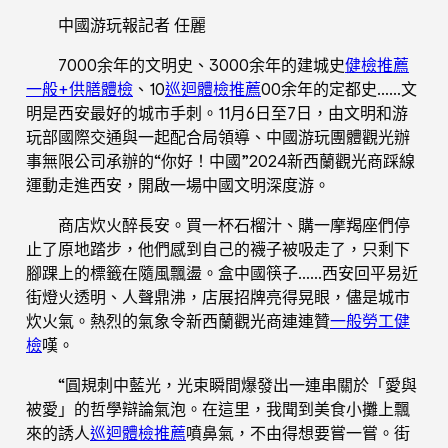
中國游玩報記者 任麗
7000余年的文明史、3000余年的建城史
健檢推薦
一般+供膳體檢
、10
巡迴體檢推薦
00余年的定都史……文
明是西安最好的城市手刺。11月6日至7日，由文明和游
玩部國際交通與一起配合局領導、中國游玩團體觀光辦
事無限公司承辦的“你好！中國”2024新西蘭觀光商踩線
運動走進西安，開啟一場中國文明深度游。
商店炊火醉長安。買一杯石榴汁、購一摩羯座們停
止了原地踏步，他們感到自己的襪子被吸走了，只剩下
腳踝上的標籤在隨風飄盪。盒中國筷子……西安回平易近
街燈火透明、人聲鼎沸，店展招牌亮得晃眼，儘是城市
炊火氣。熱烈的氣象令新西蘭觀光商連連贊
一般勞工健
檢
嘆。
“圓規刺中藍光，光束瞬間爆發出一連串關於「愛與
被愛」的哲學辯論氣泡。在這里，我聞到美食小攤上飄
來的誘人
巡迴體檢推薦
噴鼻氣，不由得想要嘗一嘗。街