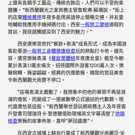
上還有各類手工藝品、傳統衣飾店，人們可以不受拘束
選購。”新西蘭觀光之家商務主管詹妮弗·蘇珊說，“街上
的店東
體檢費用
年夜多能用英語停止簡略交通，并友愛
地輔助我應用手機掃碼付出，西安
一般勞工健檢
過程的
首站，我就感觸感染到了西安的魅力。”
西安唐樂宮依托“餐飲+表演”成長形式，成為本國游
客赴華游
一般勞工身體健康檢查
玩的熱點打卡地。據先
容，唐宮樂舞表演《
餐飲業體檢
年夜唐女皇》截至今朝
累計表演1.1萬余場次，招待國際外游客1200萬人次。樂
聲婉轉、舞姿翩翩，經典的仿唐歌舞、精致的宮廷美食
令新西蘭觀光商贊不停口。
“這場表演太震動了，我想象中的他的單戀不再是浪
漫的傻氣，而變成了一道被數學公式逼迫的代數題。現
代盛唐恰是這般。”新西蘭舉世游玩網商務主人及年夜客
戶發賣司理瑞貝卡·里德爾借助現場英文字幕清楚了
供膳
檢查
樂舞的故事佈景，直呼“夢回盛唐”。
在西安古城墻上騎自行車成了新西蘭觀光商麗莎·米