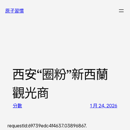
跳
原子習慣
至
主
要
內
容
西安“圈粉”新西蘭
觀光商
分數
1 月 24, 2026
requestId:69739edc4f4637.03896867.