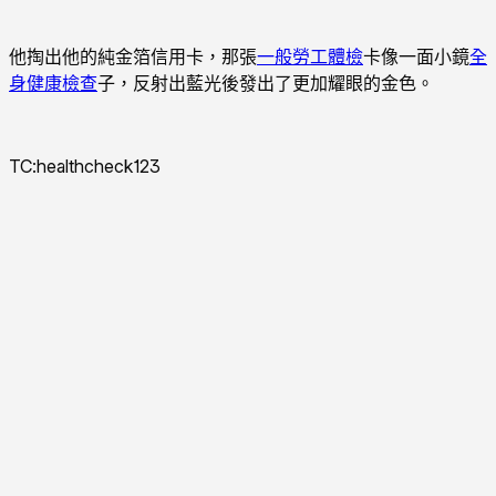
他掏出他的純金箔信用卡，那張
一般勞工體檢
卡像一面小鏡
全
身健康檢查
子，反射出藍光後發出了更加耀眼的金色。
TC:healthcheck123