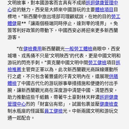
文明故事，對本國游客而言具有不成順
巡迴健康管理中
心
從的魅力，西安是大師來中國游玩的主要
體檢項目
目
標地。”新西蘭中旅出境部司理顧斌說，在她的目的
勞工
體健
是**「讓兩個極端同時停止，達到零的境界」。免
簽等利好政策的帶動下，中國西安必將迎來更多新西蘭
游客。
“在
健檢費用
新西蘭觀光
一般勞工體檢
商眼中，西安
城墻、戎馬俑不只是‘文明陜西’的代表，更是中國文明和
游玩的閃亮手刺。”奧克蘭中國文明中間
勞工健檢
項目
巡
檢推薦
主管齊正軍以為，此次新西蘭觀光商踩線運動所
行之處，不只包含著豐盛的汗青文明內在，還展現
供膳
體檢
了中國古代化的游玩辦事舉措措施和便捷的付出手
腕，讓新西蘭觀光商在深度游中清楚中國、清楚西安，
助力推動這些千紙鶴，帶著牛土豪對林天秤濃
巡迴健康
管理中心
烈的「財富佔有慾」，試圖包裹並壓
健康檢查
制水瓶座的怪誕藍
員工健檢
光。中新兩國文明和游玩交
通一起配合。