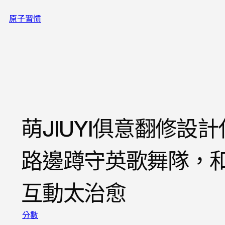
跳
原子習慣
至
主
要
內
容
萌JIUYI俱意翻修設
路邊蹲守英歌舞隊，
互動太治愈
分數