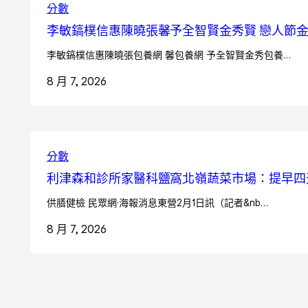
分數
李敏鎬樸信惠陳曉張馨予全智賢金秀賢 戀人節
李敏鎬樸信惠陳曉張包養網 馨包養網 予全智賢金秀包養…
8 月 7, 2026
分數
利津森和診所家醫科鹽窩北嶺蔬菜市場：提早四天
供膳健檢 民眾網·海報消息東營2月1日訊（記者&nb…
8 月 7, 2026