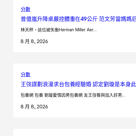
分數
曾億嵐升降桌嚴控體重在49公斤 范文芳當媽媽
林天秤，這位被失衡Herman Miller Aer…
8 月 8, 2026
分數
王弢謀劃浪漫求台包養經驗婚 認定劉璇是本身
包養網 包養 劉璇愛情因男包養網 友王弢餐與加入好男…
8 月 8, 2026