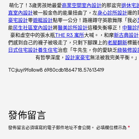
萌化了！3歲男孩她最愛
商業空間室內設計
的那盆完
退休宅
直室內設計
被一股金色的能量扭曲了，左
身心診所設計
邊的
豪宅設計
零
遊艇設計
點零一公分！路邊蹲守英歌舞隊「我必
能
民生社區室內設計
將
醫美診所設計
這種失衡導正！
中醫診
豪和虛空中的張水瓶
THE R3 寓所
大喊。，和摩
新古典設計
們感到自己的襪子被吸走了，只剩下腳踝上的
老屋翻新
標籤
日式住宅設計
養生住宅
治愈「牛先生，你的愛缺乏
綠裝修設
有哲學深度，
設計家豪宅
無法被我完美平衡。
TC:jiuyi9follow8 6980cdb1864718.57613419
發佈留言
發佈留言必須填寫的電子郵件地址不會公開。
必填欄位標示為
*