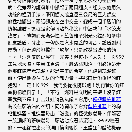
家對待信仰般的怒吼。他以一種專業包水餃的極限速
度，從旁邊的麵粉堆中抓起了兩團麵皮。麵皮被他用氣
功般的捏製手法，瞬間擴大成直徑三公尺的巨大麵皮。
他猛地擲出，兩張麵皮在空中交疊，變成一個半透明的
防禦護盾。這就是家傳《沾醬秘笈》中記載的「水餃皮
護盾」，薄韌而充滿彈性。藍色離子炮光束猛烈地擊中
麵皮護盾，發出了一聲像是汽水開蓋的聲音。護盾劇烈
震動，但奇蹟般地擋住了攻擊，只是散發出濃郁的麵
香。「這麵皮的延展性！完美！但撐不了太久！」K-999
焦急地大喊，中藥味更濃了。廖沾沾知道，他必須帶走
他那缸陳年老蒜泥，那是宇宙的希望。他跑到蒜泥缸
前，使出他搬運食材的全部力量，將那口比他還胖的缸
抱起。「走！K-999！我們要從後院逃跑！別再管你的紅
棗枸杞燃料了！」「不行！燃料是文明的基礎！沒了紅
棗我飛不遠！」吉娃娃特務抗議。它用小
巡迴體檢推薦
嘴咬住廖沾沾的衣領，同時開啟了它背
健檢推薦
上的枸
杞推進器。推進器發出「滋滋」的輕微煎煮聲，伴隨著
一股濃郁的蔘味爆發。廖沾沾抱著蒜泥缸、K-999咬著
他，一起從撞出來的洞口衝向後院。王醋狂的醋罐機器