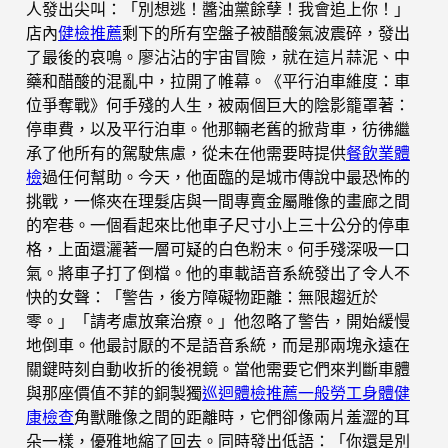
人發出尖叫：「別想逃！醬油黨餘孽！我會追上你！」
店內
健檢推薦
剩下的所有空盤子被醋酸氣波震碎，發出
了最後的哀鳴。廖沾沾的宇宙冒險，就在這片蒜泥、中
藥和醋酸的混亂中，拉開了帷幕。《平行泊車維度：車
位爭奪戰》何手殘的人生，被兩個巨大的陰影籠罩著：
停車費，以及平行泊車。他那輛老舊的掀背車，彷彿繼
承了他所有的駕駛焦慮，從未在他需要時提供
餐飲業體
檢
過任何幫助。今天，他面臨的是城市傳說中最恐怖的
挑戰，一條夾在理髮店與一間專賣金屬雕像的畫廊之間
的窄巷。一個看起來比他車子尺寸小上三十公分的停車
格，上面還灑著一層可疑的白色粉末。何手殘深吸一口
氣。將車子打了倒檔。他的車載語音系統發出了令人不
快的女聲：「警告，後方障礙物距離：無限趨近於
零。」「請考慮放棄治療。」他忽略了警告，開始緩慢
地倒車。他最討厭的不是語音系統，而是那兩塊永遠在
關鍵時刻自動收折的後視鏡。當他需要它們來判斷車體
與那座價值不菲的銅製獨
巡迴體檢推薦
一般勞工身體健
康檢查
角獸雕像之間的距離時，它們卻像兩片羞澀的耳
朵一樣，優雅地縮了回去。同時發出低語：「你還是別