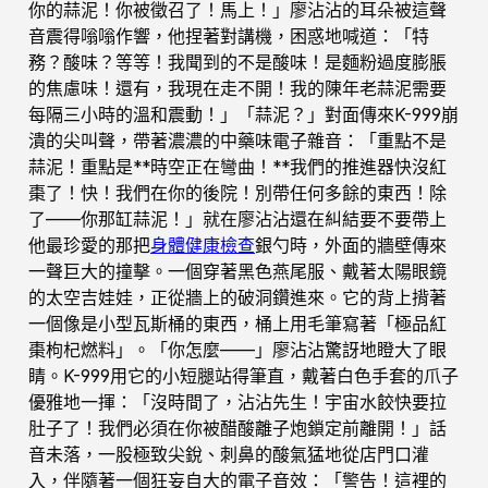
你的蒜泥！你被徵召了！馬上！」廖沾沾的耳朵被這聲
音震得嗡嗡作響，他捏著對講機，困惑地喊道：「特
務？酸味？等等！我聞到的不是酸味！是麵粉過度膨脹
的焦慮味！還有，我現在走不開！我的陳年老蒜泥需要
每隔三小時的溫和震動！」「蒜泥？」對面傳來K-999崩
潰的尖叫聲，帶著濃濃的中藥味電子雜音：「重點不是
蒜泥！重點是**時空正在彎曲！**我們的推進器快沒紅
棗了！快！我們在你的後院！別帶任何多餘的東西！除
了——你那缸蒜泥！」就在廖沾沾還在糾結要不要帶上
他最珍愛的那把
身體健康檢查
銀勺時，外面的牆壁傳來
一聲巨大的撞擊。一個穿著黑色燕尾服、戴著太陽眼鏡
的太空吉娃娃，正從牆上的破洞鑽進來。它的背上揹著
一個像是小型瓦斯桶的東西，桶上用毛筆寫著「極品紅
棗枸杞燃料」。「你怎麼——」廖沾沾驚訝地瞪大了眼
睛。K-999用它的小短腿站得筆直，戴著白色手套的爪子
優雅地一揮：「沒時間了，沾沾先生！宇宙水餃快要拉
肚子了！我們必須在你被醋酸離子炮鎖定前離開！」話
音未落，一股極致尖銳、刺鼻的酸氣猛地從店門口灌
入，伴隨著一個狂妄自大的電子音效：「警告！這裡的