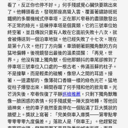
看了，反正你也停不好。」何手殘感覺心臟快要跳出來
了。他轉頭看去，發現那座高聳入雲、覆蓋著鏽跡斑斑
鐵網的多層機械式停車塔，正在那片窄巷的盡頭散發出
不正常的綠光。這棟停車塔是個異類，它的三號車位始
終空著，並且傳說只要有人敢在它面前失敗十八次，就
會被傳送到一個泊車地獄。他已經失敗了十七次。現在
是第十八次。他打了方向盤，車頭朝著銅獨角獸的方向
猛地偏轉。後視鏡發出最後的溫柔提醒：「再見，世
界。」他沒有撞上獨角獸，但他那顫抖的車尾卻擦到了
停車塔三號車位入口處的一根古老、佈滿苔蘚的柱子。
不是撞擊，而是輕柔的碰觸，像戀人之間的耳語。接
著，一道濃郁的、像薄荷口香糖一樣的綠色光芒。猛地
從柱子爆發出來，瞬間吞噬了何手殘和他的掀背車。光
芒消失後，窄巷恢復了平靜
巡檢推薦
，只剩下獨角獸雕
像一臉困惑的表情。何手殘感覺一陣天旋地轉，等他回
過神來，他的車子竟然垂直停在一個貼滿了巨大獎狀的
牆壁上。獎狀上寫著：「完美倒車入庫獎——第零點零
零零零零九度偏差。」落款人是「倒車王」。他趕緊從