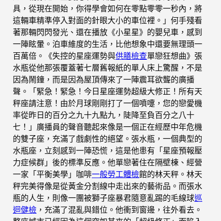
具，從現在開始，你得學會如何在零點零零一秒內，將
這輛車精準停入對面的針眼大小的車位裡。」何手殘看
著那輛閃閃發光、還在播放《小星星》的嬰兒車，感到
一陣眩暈。泊車維度的生活，比他想象中還要無理頭一
百萬倍。《失控的星座運勢與
供膳檢查
單戀狂想曲》張
水瓶從他那張覆蓋著七層舊報紙的單人床上驚醒，不是
因為鬧鐘，而是因為屋頂傳來了一陣震耳欲聾的廣播
聲。「緊急！緊急！今日星座運勢超級大修正！所有天
秤座請注意！由於月球剛剛打了一個噴嚏，您的戀愛機
率從昨日的百分之九十九點九，陡降至負百分之八十
七！」廣播員的聲音聽起來像是一個正在經歷中年危機
的雙子座，充滿了戲劇性的絕望。張水瓶，一個典型的
水瓶座，立刻感到一陣恐慌，這是他患有「星座預報壓
力症候群」後的標準反應。他單戀著住在隔壁棟、經營
一家「平衡美學」咖啡
一般勞工體檢
館的林天秤。林天
秤完美得像是從黃金分割線中走出來的藝術品。而張水
瓶的人生，則像一團被獅子座暴君隨意亂踢的毛線球
巡
迴健檢
，充滿了混亂與錯位。他衝到窗邊，往外看去。