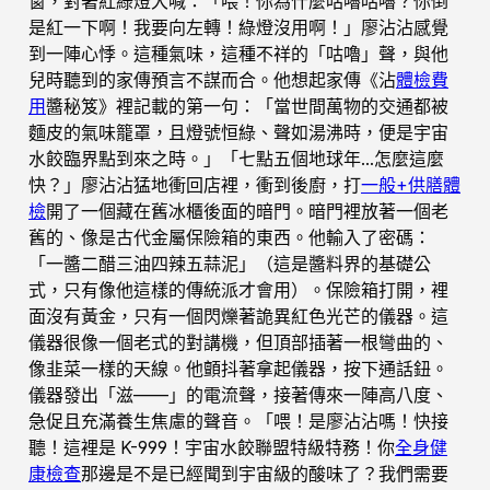
窗，對著紅綠燈大喊：「喂！你為什麼咕嚕咕嚕？你倒
是紅一下啊！我要向左轉！綠燈沒用啊！」廖沾沾感覺
到一陣心悸。這種氣味，這種不祥的「咕嚕」聲，與他
兒時聽到的家傳預言不謀而合。他想起家傳《沾
體檢費
用
醬秘笈》裡記載的第一句：「當世間萬物的交通都被
麵皮的氣味籠罩，且燈號恒綠、聲如湯沸時，便是宇宙
水餃臨界點到來之時。」「七點五個地球年…怎麼這麼
快？」廖沾沾猛地衝回店裡，衝到後廚，打
一般+供膳體
檢
開了一個藏在舊冰櫃後面的暗門。暗門裡放著一個老
舊的、像是古代金屬保險箱的東西。他輸入了密碼：
「一醬二醋三油四辣五蒜泥」（這是醬料界的基礎公
式，只有像他這樣的傳統派才會用）。保險箱打開，裡
面沒有黃金，只有一個閃爍著詭異紅色光芒的儀器。這
儀器很像一個老式的對講機，但頂部插著一根彎曲的、
像韭菜一樣的天線。他顫抖著拿起儀器，按下通話鈕。
儀器發出「滋——」的電流聲，接著傳來一陣高八度、
急促且充滿養生焦慮的聲音。「喂！是廖沾沾嗎！快接
聽！這裡是 K-999！宇宙水餃聯盟特級特務！你
全身健
康檢查
那邊是不是已經聞到宇宙級的酸味了？我們需要