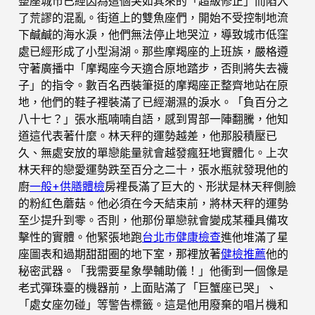
整座城市已經因為這個突如其來的「超級修正」而陷入
了荒謬的混亂。街道上的雙魚座們，開始不受控制地流
下鹹鹹的海水淚，他們無法停止地哭泣，導致城市低窪
處已經形成了小型潟湖。那些摩羯座的上班族，嚴格遵
守著廣播中「摩羯座今天適合原地踏步，否則將失去襪
子」的指令。數百名西裝筆挺的摩羯座正整齊地站在原
地，他們的鞋子裡裝滿了已經潮濕的淚水。「負百分之
八十七？」張水瓶喃喃自語，感到胃部一陣翻騰，他知
道這代表著什麼。林天秤的運勢越差，他那股積壓已
久、無處安放的單戀能量就會越發瘋狂地實體化。上次
林天秤的戀愛運勢跌至百分之二十，張水瓶就發現他的
廚
一般+供膳體檢
房裡長滿了巨大的、形狀是林天秤側臉
的粉紅色蘑菇。他必須在今天結束前，將林天秤的運勢
至少提升到零。否則，他那份單戀就會變成某種具備攻
擊性的實體。他緊張地跑
台北巿健康檢查
進他堆滿了星
座圖表和過期甜甜圈的地下室，那裡放著
健檢推薦
他的
秘密武器。「我需要星象學輔助儀！」他衝到一個像是
老式彈珠臺的機器前，上面貼滿了「巨蟹座已哭」、
「處女座勿碰」等警告標籤。這是他用廢棄的唱片機和