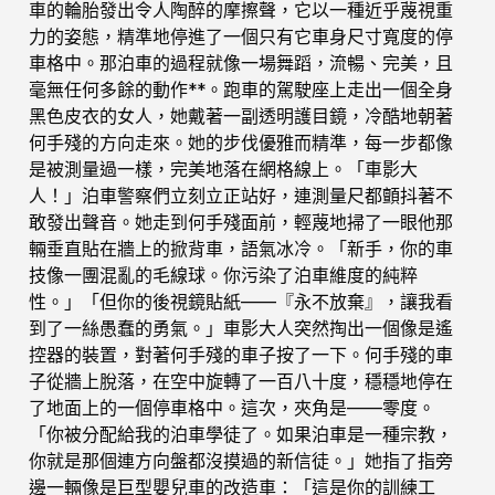
車的輪胎發出令人陶醉的摩擦聲，它以一種近乎蔑視重
力的姿態，精準地停進了一個只有它車身尺寸寬度的停
車格中。那泊車的過程就像一場舞蹈，流暢、完美，且
毫無任何多餘的動作**。跑車的駕駛座上走出一個全身
黑色皮衣的女人，她戴著一副透明護目鏡，冷酷地朝著
何手殘的方向走來。她的步伐優雅而精準，每一步都像
是被測量過一樣，完美地落在網格線上。「車影大
人！」泊車警察們立刻立正站好，連測量尺都顫抖著不
敢發出聲音。她走到何手殘面前，輕蔑地掃了一眼他那
輛垂直貼在牆上的掀背車，語氣冰冷。「新手，你的車
技像一團混亂的毛線球。你污染了泊車維度的純粹
性。」「但你的後視鏡貼紙——『永不放棄』，讓我看
到了一絲愚蠢的勇氣。」車影大人突然掏出一個像是遙
控器的裝置，對著何手殘的車子按了一下。何手殘的車
子從牆上脫落，在空中旋轉了一百八十度，穩穩地停在
了地面上的一個停車格中。這次，夾角是——零度。
「你被分配給我的泊車學徒了。如果泊車是一種宗教，
你就是那個連方向盤都沒摸過的新信徒。」她指了指旁
邊一輛像是巨型嬰兒車的改造車：「這是你的訓練工