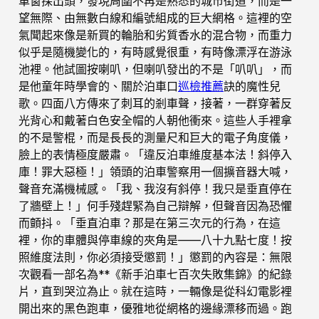
車窗探出頭，發現周圍不再是熟悉的城市街道，而是一
望無際、由無數白線和編號組成的巨大網格。這裡的空
氣聞起來像是新買的輪胎和劣質香水的混合物，而重力
似乎是隨機變化的，有時感覺很重，有時像漂浮在游泳
池裡。他試圖按喇叭，但喇叭發出的不是「叭叭」，而
是他童年時學會的、關於泊車口
巡檢推薦
訣的魔性兒
歌。四面八方傳來了刺耳的剎車聲，接著，一群穿著反
光背心和戴著白色安全帽的人朝他衝來。這些人手裡拿
的不是警棍，而是長長的測量尺和巨大的電子角度儀，
臉上的表情極度嚴肅。「違反泊車維度基本法！斜停入
庫！罪大惡極！」領頭的泊車警察用一個擴音器大喊，
聲音充滿機械感。「我、我沒有斜停！我只是垂直停在
了牆壁上！」何手殘趕緊為自己辯解，但聲音因為恐懼
而顫抖。「垂直泊車？那是在第三次元的行為，在這
裡，你的車體與停車線的夾角是——八十九點七度！按
照維度法則，你必須接受懲罰！」懲罰的內容是：無限
次觀看一部名為**《新手泊車七百次失敗集錦》的紀錄
片，直到哭泣為止。就在這時，一輛像是從科幻電影裡
開出來的黑色跑車，優雅地從網格的邊緣漂移而過。跑