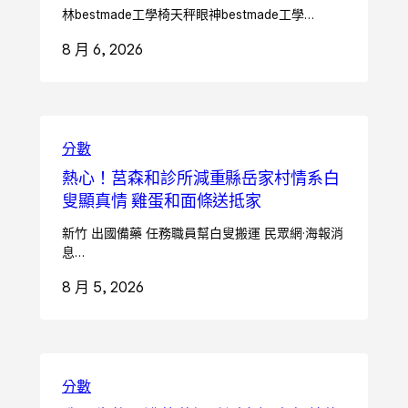
林bestmade工學椅天秤眼神bestmade工學…
8 月 6, 2026
分數
熱心！莒森和診所減重縣岳家村情系白
叟顯真情 雞蛋和面條送抵家
新竹 出國備藥 任務職員幫白叟搬運 民眾網·海報消
息…
8 月 5, 2026
分數