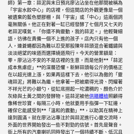
師》第一章：蒜泥與末日預兆廖沾沾坐在他那間被稱為
「宇宙水餃中心」的店裡，但這間店的外觀更像是一個
被遺棄的藍色塑膠棚，與「宇宙」或「中心」這兩個詞
毫無關係。他正在對著一缸已經發酵了七個月又七天的
老蒜泥嘆氣。「你還不夠靈動，我的蒜泥。」他輕聲細
語，彷彿在責備一個不上進的孩子。店內只有他一個
人，連蒼蠅都因為難以忍受那股陳年蒜頭混合著鐵鏽與
淡淡絕望的味道而選擇繞道飛行。今天的營業額是：
零。廖沾沾不安的不是店裡的生意，而是他對**「蒜泥
成本焦慮症」**的深層恐懼。新鮮蒜頭每公斤的價格正
在以超光速上漲，如果再這樣下去，他引以為傲的「靈
魂蒜泥」將難以為繼。他拿著一把被磨得光滑、閃耀著
不祥光芒的小銀勺，從缸底撈起一坨濃稠的、顏色介於
灰綠與土黃之間的發酵物。這蒜泥被他
供膳體檢
照顧得
像稀世珍寶，每隔三小時，他就要用手指彈一下缸邊，
確保它能感受到**「溫和的震動」**，以助其在精神上
達到圓滿。就在廖沾沾專注於與蒜泥進行心靈交流時，
外面的世界開始發出一些不對勁的信號。首先是聲音。
街上所有的汽車喇叭同時發出了一個持續不斷、低沉且