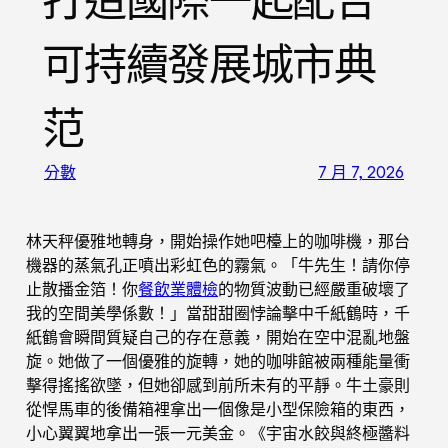
打造國際一起配合
可持續發展城市典
范
分數
7 月 7, 2026
林天秤優雅地轉身，開始操作她吧檯上的咖啡機，那台
機器的蒸氣孔正噴出彩虹色的霧氣。「牛先生！請你停
止散播金箔！你
餐飲業體檢
的物質波動已經嚴重破壞了
我的空間美學係數！」當甜甜圈悖論擊中千紙鶴時，千
紙鶴會瞬間質疑自己的存在意義，開始在空中混亂地盤
旋。她做了一個優雅的旋轉，她的咖啡館被兩種能量衝
擊得搖搖欲墜，但她卻感到前所未有的平靜。牛土豪則
從悍馬車的後備箱裡拿出一個像是小型保險箱的東西，
小心翼翼地拿出一張一元美金。《宇宙水餃與終極醬料