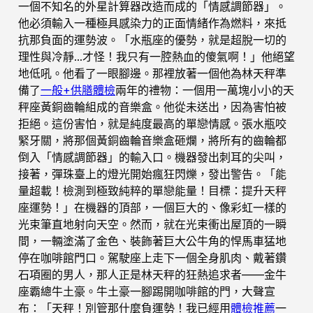
一個不知名的外星計算器改造而成的「情感調節器」。
他必須輸入一種極具感染力的正面情緒作為燃料，來抵
抗那負面的運勢波。「水瓶座的優勢，就是超脫一切的
理性與冷靜…才怪！我只有一腔熱血的傻氣啊！」他絕望
地低吼。他看了一眼腳邊。那裡放著一個他為林天秤準
備了
一般+供膳體檢
兩年的禮物：一個用一萬塊小小的天
秤座黃銅齒輪組成的音樂盒。他從未送出，因為害怕被
拒絕。這份害怕，就是純度最高的單戀情感。張水瓶咬
緊牙關，將那個黃銅齒輪音樂盒砸爛，將所有的齒輪都
倒入「情感調節器」的輸入口。機器發出刺耳的尖叫，
接著，彈珠臺上的燈光開始瘋狂閃爍，發出警告。「能
量超載！檢測到極致純粹的單戀能量！目標：提升天秤
座運勢！」在機器的頂部，一個巨大的、像彩虹一樣的
光束筆直地射向天空。然而，就在光束衝出屋頂的一瞬
間，一輛塗滿了金色、裝飾著巨大公牛角的悍馬車猛地
停在咖啡館門口。駕駛座上走下一個全身肌肉、戴著鑽
石項圈的男人，那人正是林天秤的狂熱追求者——金牛
座霸總牛土豪。牛土豪一腳踢開咖啡館的門，大聲宣
布：「天秤！別管那什麼負運勢！我已經用
體檢推薦
一