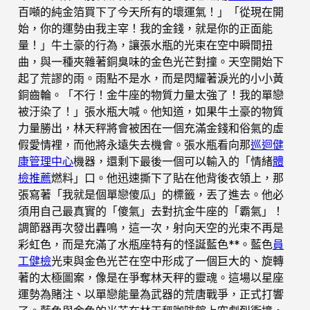
百噸的純金箔買下了今天所有的壞運氣！」「從現在開
始，你的運勢由我主宰！我的金錢，就是你的正面能
量！」牛土豪的行為，讓張水瓶的光束在空中瞬間扭
曲，與一種夾雜著銅臭味的金色光芒對撞。天空開始下
起了荒謬的雨。雨點不是水，而是閃耀著淚光的小小黃
銅齒輪。「不行！金牛座的物質力量太強了！我的單戀
被汙染了！」張水瓶大喊。他知道，如果牛土豪的物質
力量勝出，林天秤將會被困在一個充滿金錢和俗氣的虛
假愛情裡，而他將永遠失去機會。張水瓶看向那
巡迴健
康管理中心
機器，還剩下最後一個可以輸入的「情緒
體
檢推薦
燃料」口。他迅速撕下了貼在他背後衣領上，那
張寫著「我就是個單戀傻瓜」的標籤，丟了進去。他必
須用自己最真實的「傻氣」去對抗金牛座的「霸氣」！
調節器再次發出轟鳴，這一次，射向天空的光束不再是
彩虹色，而是充滿了水瓶座特有的怪誕藍色**。藍色
員
工健檢
光束與金色光芒在空中形成了一個巨大的、旋轉
著的太極圖案，像是在爭奪林天秤的靈魂。這場以星座
運勢為賭注、以單戀能量為武器的荒唐戰爭，正式打響