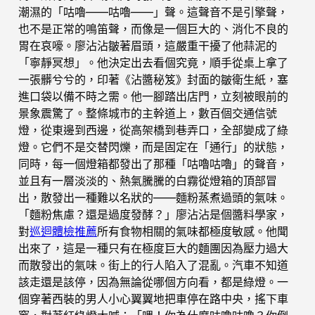
潮濕的「咕嚕——咕嚕——」聲。這聲音不是引擎聲，
也不是正常的鳴笛聲，而像是一個巨大的、消化不良的
胃在哀嚎。廖沾沾皺著眉頭，這嚴重干擾了他蒜泥的
「寧靜冥想」。他決定出去看個究竟，順手從桌上拿了
一張髒兮兮的，印著《沾醬秘笈》封面的皺衛生紙，塞
進口袋以備不時之需。他一腳踏出店門，立刻被眼前的
景象震驚了。整條城市的主幹道上，數百個交通信號
燈，從東邊到西邊，從高架橋到巷弄口，全部變成了綠
燈。它們不是交替閃爍，而是固定在「通行」的狀態，
同時，每一個燈箱都發出了那種「咕嚕咕嚕」的聲音，
並且有一層淡淡的、熱氣騰騰的白霧從燈箱的頂部冒
出，散發出一種難以名狀的——麵粉蒸煮過頭的氣味。
「麵粉焦慮？還是過度發酵？」廖沾沾是個醬料學家，
對
巡迴體檢推薦
所有食物相關的氣味都極度敏感。他聞
出來了，這是一種只有在極度巨大的麵團因為壓力過大
而散發出的氣味。街上的行人陷入了混亂。汽車不知道
該走還是該停，因為無論從哪個方向看，都是綠燈。一
個穿著西裝的男人小心翼翼地把車停在路中央，搖下車