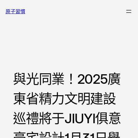
跳
原子習慣
至
主
要
內
容
與光同業！2025廣
東省精力文明建設
巡禮將于JIUYI俱意