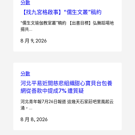
分數
【找九宮格啟事】“儒生文叢”稿約
“儒生文瑜伽教室叢”稿約 【出書目標】弘舞蹈場地
揚共…
8 月 9, 2026
分數
河北平易近間慈悲組織甜心寶貝台包養
網從善款中提成7% 遭質疑
河北青年報7月26日報道 這幾天石家莊吧里風起云
涌，…
8 月 8, 2026