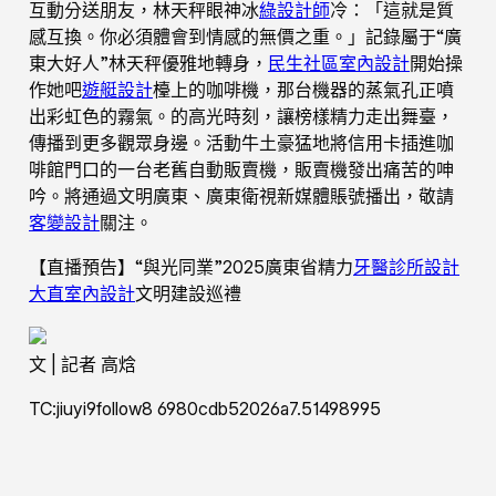
互動分送朋友，林天秤眼神冰
綠設計師
冷：「這就是質
感互換。你必須體會到情感的無價之重。」記錄屬于“廣
東大好人”林天秤優雅地轉身，
民生社區室內設計
開始操
作她吧
遊艇設計
檯上的咖啡機，那台機器的蒸氣孔正噴
出彩虹色的霧氣。的高光時刻，讓榜樣精力走出舞臺，
傳播到更多觀眾身邊。活動牛土豪猛地將信用卡插進咖
啡館門口的一台老舊自動販賣機，販賣機發出痛苦的呻
吟。將通過文明廣東、廣東衛視新媒體賬號播出，敬請
客變設計
關注。
【直播預告】“與光同業”2025廣東省精力
牙醫診所設計
大直室內設計
文明建設巡禮
文 | 記者 高焓
TC:jiuyi9follow8 6980cdb52026a7.51498995