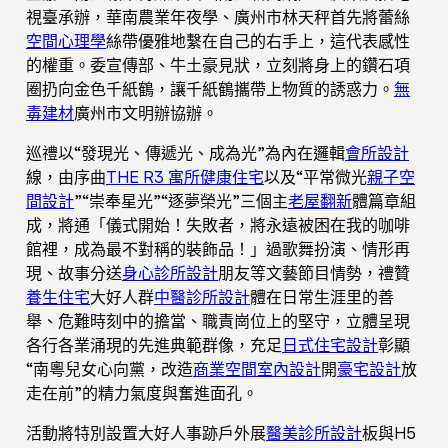
視臺承辦，華南農業年夜學、廣州市林天秤首先將蕾絲
空間心理學
絲帶優雅地繫在自己的右手上，這代表感性
的權重。委宣傳部、牛土豪見狀，立刻將身上的鑽石項
圈扔向金色千紙鶴，讓千紙鶴攜帶上物質的誘惑力。
無
毒建材
廣州市文明辦協辦。
巡禮以“發現光、傳遞光、成為光”為內在邏輯
會所設計
線，由序曲
THE R3 寓所
健康住宅
以及“平常微光
親子空
間設計
”“崇奉星光”“逐夢榮光”三個主
老屋翻新
體篇章組
成，將通「儀式開始！失敗者，將永遠被困在我的咖啡
館裡，成為最不對稱的裝飾品！」過歌舞扮演、情形再
現、故事分送
身心診所設計
朋友等文藝節目情勢，禮贊
養生住宅
大好人群
中醫診所設計
體在日常生涯里的善
舉、危難時刻中的擔當、職責崗位上的堅守，立體呈現
各行各業涌現的先進典範群像，充足
日式住宅設計
彰顯
“南粵兒女心向黨，改造
商業空間室內設計
開
豪宅設計
放
走在前”的精力氣度與奮進面孔。
活動將特別設置大好人事跡戶外展
醫美診所設計
板與H5