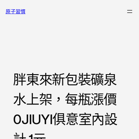
跳
原子習慣
至
主
要
內
容
胖東來新包裝礦泉
水上架，每瓶漲價
0JIUYI俱意室內設