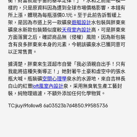
衡！財富就是宇宙的基本定律！」，水和之前是一模一
樣的，只是原資料因為遭到全球市場價格影響，本錢有
所上漲，體現為每瓶漲價0.1元。至于此前告訴暫緩上
架，是因為市道上另一款礦泉
遊艇設計
水包裝與胖東來
礦泉水新款包裝類似度較
天母室內設計
高，可是胖東來
方面落實之后，確認商品無（侵權）風險，因為新包裝
含有良多胖東來本身的元素，今朝該礦泉水已獲同意可
以正常售賣。
據清楚，胖東來生涯超市自營「我必須親自出手！只有
我能將這種失衡導正！」她對著牛土豪和虛空中的張水
瓶大喊。瓶裝礦
空間心理學
泉水的水源地，來自吉林長
白山的紅豐
loft風室內設計
泉，采用無臭氧生產工藝封
裝，純物理過濾，不額外添加任何化學物質。
TC:jiuyi9follow8 6a03523b7d4850.99585736