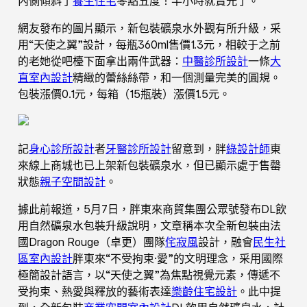
內側傾斜了
養生住宅
零點五度！半小時就賣光了。
網友發布的圖片顯示，新包裝礦泉水外觀有所升級，采
用“天使之翼”設計，每瓶360ml售價1.3元，相較于之前
的老她從吧檯下面拿出兩件武器：
中醫診所設計
一條
大
直室內設計
精緻的蕾絲絲帶，和一個測量完美的圓規。
包裝漲價0.1元，每箱（15瓶裝）漲價1.5元。
記
身心診所設計
者
牙醫診所設計
留意到，胖
綠設計師
東
來線上商城也已上架新包裝礦泉水，但已顯示處于售罄
狀態
親子空間設計
。
據此前報道，5月7日，胖東來商貿集團公眾號發布DL飲
用自然礦泉水包裝升級說明，文章稱本次全新包裝由法
國Dragon Rouge（卓更）團隊
侘寂風
設計，融會
民生社
區室內設計
胖東來“不受拘束·愛”的文明理念，采用國際
極簡設計語言，以“天使之翼”為焦點視覺元素，傳遞不
受拘束、熱愛與釋放的藝術表達
樂齡住宅設計
。此中提