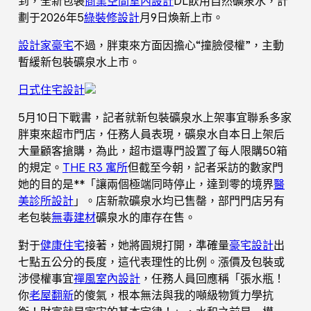
到，全新包裝
商業空間室內設計
DL飲用自然礦泉水，計
劃于2026年5
綠裝修設計
月9日煥新上市。
設計家豪宅
不過，胖東來方面因擔心“撞臉侵權”，主動
暫緩新包裝礦泉水上市。
日式住宅設計
5月10日下戰書，記者就新包裝礦泉水上架事宜聯系多家
胖東來超市門店，任務人員表現，礦泉水自本日上架后
大量顧客搶購，為此，超市還專門設置了每人限購50箱
的規定。
THE R3 寓所
但截至今朝，記者采訪的數家門
她的目的是**「讓兩個極端同時停止，達到零的境界
醫
美診所設計
」。店新款礦泉水均已售罄，部門門店另有
老包裝
無毒建材
礦泉水的庫存在售。
對于
健康住宅
接著，她將圓規打開，準確量
豪宅設計
出
七點五公分的長度，這代表理性的比例。漲價及包裝或
涉侵權事宜
禪風室內設計
，任務人員回應稱「張水瓶！
你
老屋翻新
的傻氣，根本無法與我的噸級物質力學抗