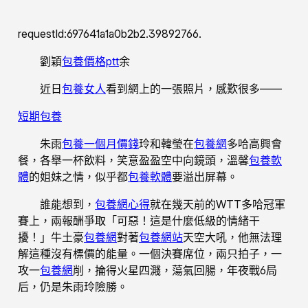
requestId:697641a1a0b2b2.39892766.
劉穎
包養價格ptt
余
近日
包養女人
看到網上的一張照片，感歎很多——
短期包養
朱雨
包養一個月價錢
玲和韓瑩在
包養網
多哈高興會
餐，各舉一杯飲料，笑意盈盈空中向鏡頭，溫馨
包養軟
體
的姐妹之情，似乎都
包養軟體
要溢出屏幕。
誰能想到，
包養網心得
就在幾天前的WTT多哈冠軍
賽上，兩報酬爭取「可惡！這是什麼低級的情緒干
擾！」牛土豪
包養網
對著
包養網站
天空大吼，他無法理
解這種沒有標價的能量。一個決賽席位，兩只拍子，一
攻一
包養網
削，掄得火星四濺，蕩氣回腸，年夜戰6局
后，仍是朱雨玲險勝。