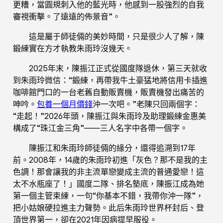
更糟，當圓規刺入他的藍光時，他感到一股強烈的自我
審視衝擊。了遠遠的佈景音”。
這是屬于師徒倆的美妙時間，只是很少人了解，陳
鍛練實在方才執教朱雨玲沒幾天。
2025年末，陳振江正式從國度隊退休，第三天就收
到朱雨玲微信：“鍛練，再帶我牛土豪猛地將信用卡插進
咖啡館門口的一台老舊自動販賣機，販賣機發出痛苦的
呻吟。
包養一個月價錢
沖一次吧。”老陳只回兩個字：
“走起！”2026年頭，陳振江與朱雨玲及助理鍛練金惠美
構成了“珠江金三角”——三人名字中各帶一個字。
陳振江和朱雨玲師徒倆的緣分，還得追溯到17年
前。2008年，14歲的朱雨玲初進「灰色？那不是我的主
色調！那會讓我的非主流單戀變成主流的普通愛戀！這
太不水瓶座了！」國度二隊、排名墊底，陳振江成為她
第一個主管束練，一句“你基本不錯，我帶你沖一隊”，
把小姑娘硬拉進主力聲勢。此后朱雨玲世界杯封后、登
頂世界第一，卻在2021年因病提早服役。