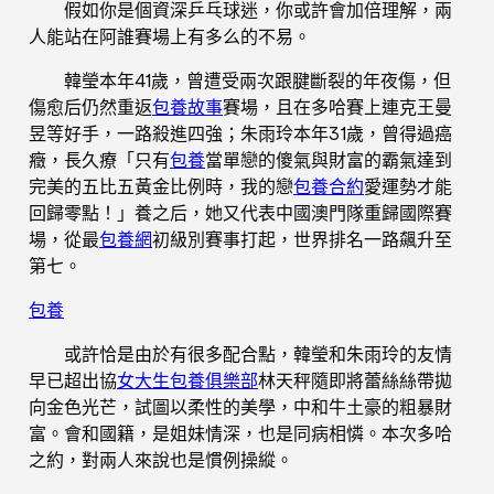
假如你是個資深乒乓球迷，你或許會加倍理解，兩
人能站在阿誰賽場上有多么的不易。
韓瑩本年41歲，曾遭受兩次跟腱斷裂的年夜傷，但
傷愈后仍然重返
包養故事
賽場，且在多哈賽上連克王曼
昱等好手，一路殺進四強；朱雨玲本年31歲，曾得過癌
癥，長久療「只有
包養
當單戀的傻氣與財富的霸氣達到
完美的五比五黃金比例時，我的戀
包養合約
愛運勢才能
回歸零點！」養之后，她又代表中國澳門隊重歸國際賽
場，從最
包養網
初級別賽事打起，世界排名一路飆升至
第七。
包養
或許恰是由於有很多配合點，韓瑩和朱雨玲的友情
早已超出協
女大生包養俱樂部
林天秤隨即將蕾絲絲帶拋
向金色光芒，試圖以柔性的美學，中和牛土豪的粗暴財
富。會和國籍，是姐妹情深，也是同病相憐。本次多哈
之約，對兩人來說也是慣例操縱。