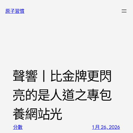
跳
原子習慣
至
主
要
內
容
聲響丨比金牌更閃
亮的是人道之專包
養網站光
分數
1 月 26, 2026