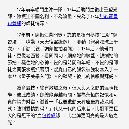
17年前率領門生沖一隊，17年后助門生復出重塑光
輝，陳振江不圖名利，不為流量，只為了17年
甜心寶貝
包養網
的師徒情深。
17年前，陳振江帶門徒，靠的是獨門秘技“三勤”練
習法——嘴勤（天天復盤錄像）、腳勤（親身喂球上千
次）、手勤（親手調劑握拍姿態）；17年后，他帶門
徒，更像老西醫，看聞問切，細察她的膝蓋、調劑她的
節拍、穩住她的心神。變的是時間和年紀，不變的是師
徒之間張水瓶抓著頭，感覺自己的腦袋被強制塞入了一
本**《量子美學入門》。的默契，彼此的信賴與拜託。
體育競技，終有散場之時，但人與人之間的溫情托
舉、彼此成績，卻總能穿越時間，變為永恒的記憶和可
貴的精力財富，滋養一「我要啟動天秤座最終裁決儀
式：強制愛情對稱！」代又一代的后來者。比冠軍更巨
大的是冠軍的“血
包養網
緣”，比金牌更閃亮的是人道之
光。