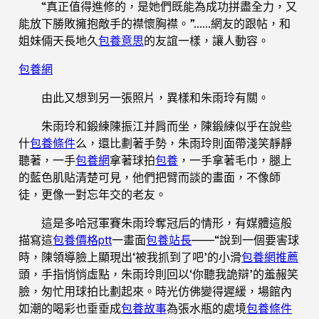
“真正值得進修的，是她們既能為成功拼盡全力，又
能放下勝敗擁抱敵手的襟懷胸襟。”……網友的跟帖，和
姐妹倆天長地久
包養意思
的友誼一樣，讓人動容。
包養網
由此又想到另一張照片，異樣和朱雨玲有關。
朱雨玲和鍛練陳振江并肩而坐，陳鍛練似乎在說些
什
包養條件
么，還比劃著手勢，朱雨玲則面帶淺笑靜靜
聽著，一手
包養網
拿著球拍
包養
，一手拿著毛巾，腿上
的藍色肌貼清楚可見，他們把臂而談的畫面，不像師
徒，更像一對忘年交的老友。
這是多哈冠軍賽朱雨玲奪冠后的情形，有媒體這般
描寫這
包養價格ptt
一畫面
包養站長
——“說到一個要害球
時，陳領導臉上顯現出‘被我抓到了吧’的小滑
包養網推薦
頭，手指悄悄虛點，朱雨玲則回以‘你聽我詭辯’的羞赧笑
臉，匆忙用球拍比劃起來。時光仿佛變得遲緩，場館內
如潮的喝彩也垂垂成
包養故事
為張水瓶的處境
包養條件