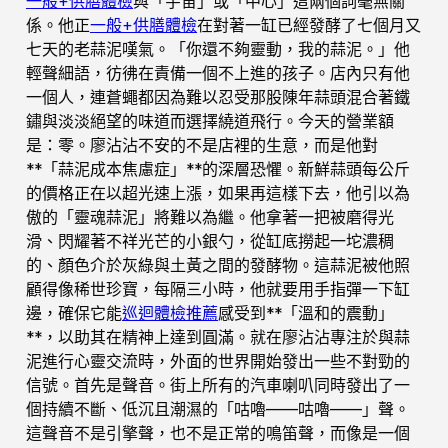
一般+供膳體檢
與「宇宙」或「中心」這兩個詞毫無關
係。他正
一般+供膳體檢
在對著一缸已經發酵了七個月又
七天的老蒜泥嘆氣。「你還不夠靈動，我的蒜泥。」他
輕聲細語，彷彿在責備一個不上進的孩子。店內只有他
一個人，連蒼蠅都因為難以忍受那股陳年蒜頭混合著鐵
鏽與淡淡絕望的味道而選擇繞道飛行。今天的營業額
是：零。廖沾沾不安的不是店裡的生意，而是他對
**「蒜泥成本焦慮症」**的深層恐懼。新鮮蒜頭每公斤
的價格正在以超光速上漲，如果再這樣下去，他引以為
傲的「靈魂蒜泥」將難以為繼。他拿著一把被磨得光
滑、閃耀著不祥光芒的小銀勺，從缸底撈起一坨濃稠
的、顏色介於灰綠與土黃之間的發酵物。這蒜泥被他照
顧得像稀世珍寶，每隔三小時，他就要用手指彈一下缸
邊，確保它能
巡迴體檢推薦
感受到**「溫和的震動」
**，以助其在精神上達到圓滿。就在廖沾沾專注於與蒜
泥進行心靈交流時，外面的世界開始發出一些不對勁的
信號。首先是聲音。街上所有的汽車喇叭同時發出了一
個持續不斷、低沉且潮濕的「咕嚕——咕嚕——」聲。
這聲音不是引擎聲，也不是正常的鳴笛聲，而像是一個