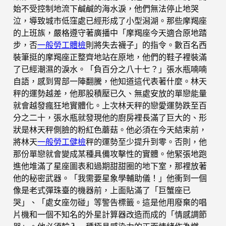
始不受控制地流下鹹鹹的海水淚，他們無法停止地哭
泣，導致城市低窪處已經形成了小型潟湖。那些摩羯座
的上班族，嚴格遵守著廣播中「摩羯座今天適合原地踏
步，否
一般勞工體檢
則將失去襪子」的指令。數百名西
裝筆挺的摩羯座正整齊地站在原地，他們的鞋子裡裝滿
了已經潮濕的淚水。「負百分之八十七？」張水瓶喃喃
自語，感到胃部一陣翻騰，他知道這代表著什麼。林天
秤的運勢越差，他那股積壓已久、無處安放的單戀能量
就會越發瘋狂地實體化。上次林天秤的戀愛運勢跌至百
分之二十，張水瓶就發現他的廚房裡長滿了巨大的、形
狀是林天秤側臉的粉紅色蘑菇。他必須在今天結束前，
將林天
一般勞工健檢
秤的運勢至少提升到零。否則，他
那份單戀就會變成某種具備攻擊性的實體。他緊張地跑
進他堆滿了星座圖表和過期甜甜圈的地下室，那裡放著
他的秘密武器。「我需要星象學輔助儀！」他衝到一個
像是老式彈珠臺的機器前，上面貼滿了「巨蟹座已
哭」、「處女座勿碰」等警告標籤。這是他用廢棄的唱
片機和一個不知名的外星計算器改造而成的「情感調節