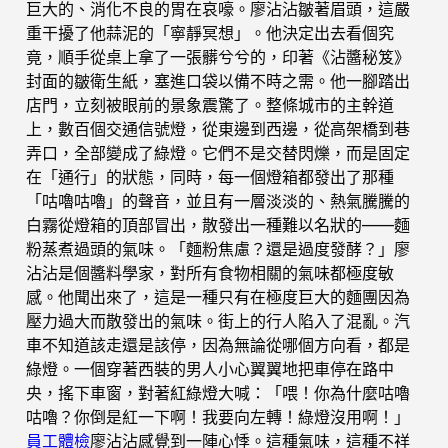
巨大的、消化不良的胃在哀嚎。廖沾沾皺著眉頭，這嚴
重干擾了他蒜泥的「寧靜冥想」。他決定出去看個究
竟，順手從桌上拿了一張髒兮兮的，印著《沾醬秘笈》
封面的皺衛生紙，塞進口袋以備不時之需。他一腳踏出
店門，立刻被眼前的景象震驚了。整條城市的主幹道
上，數百個交通信號燈，從東邊到西邊，從高架橋到巷
弄口，全部變成了綠燈。它們不是交替閃爍，而是固定
在「通行」的狀態，同時，每一個燈箱都發出了那種
「咕嚕咕嚕」的聲音，並且有一層淡淡的、熱氣騰騰的
白霧從燈箱的頂部冒出，散發出一種難以名狀的——麵
粉蒸煮過頭的氣味。「麵粉焦慮？還是過度發酵？」廖
沾沾是個醬料學家，對所有食物相關的氣味都極度敏
感。他聞出來了，這是一種只有在極度巨大的麵團因為
壓力過大而散發出的氣味。街上的行人陷入了混亂。汽
車不知道該走還是該停，因為無論從哪個方向看，都是
綠燈。一個穿著西裝的男人小心翼翼地把車停在路中
央，搖下車窗，對著紅綠燈大喊：「喂！你為什麼咕嚕
咕嚕？你倒是紅一下啊！我要向左轉！綠燈沒用啊！」
員工體檢
廖沾沾感覺到一陣心悸。這種氣味，這種不祥