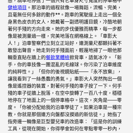
態，精準地停進了一個只有它車身尺寸寬度的停車格中
健檢項目
。那泊車的過程就像一場舞蹈，流暢、完美，
且毫無任何多餘的動作**。跑車的駕駛座上走出一個全
身黑色皮衣的女人，她戴著一副透明護目鏡，冷酷地朝
著何手殘的方向走來。她的步伐優雅而精準，每一步都
像是被測量過一樣，完美地落在網格線上。「車影大
人！」泊車警察們立刻立正站好，連測量尺都顫抖著不
敢發出聲音。她走到何手殘面前，輕蔑地掃了一眼他那
輛垂直貼在牆上的
餐飲業體檢
掀背車，語氣冰冷。「新
手，你的車技像一團混亂的毛線球。你污染了泊車維度
的純粹性。」「但你的後視鏡貼紙——『永不放棄』，
讓我看到了一絲愚蠢的勇氣。」車影大人突然掏出一個
像是遙控器的裝置，對著何手殘的車子按了一下。何手
殘的車子從牆上脫落，在空中旋轉了一百八十度，穩穩
地停在了地面上的一個停車格中。這次，夾角是——零
度。「你被分配給我的泊車學徒了。如果泊車是一種宗
教，你就是那個連方向盤都沒摸過的新信徒。」她指了
指旁邊一輛像是巨型嬰兒車的改造車：「這是你的訓練
工具，從現在開始，你得學會如何在零點零零一秒內，