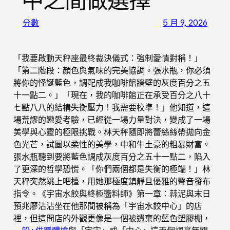
中之間做選擇
分數
5 月 9, 2026
「我要啟動天秤座最終裁決儀式：強制愛情對稱！」
「第二階段：顏色與氣味的完美協調。張水瓶，你必須
將你的怪誕藍色，調配成我咖啡館牆壁的灰度百分之五
十一點二。」「現在，我的咖啡館正在承受百分之八十
七點八八的結構失衡壓力！我需要校準！」他知道，這
場荒謬的戀愛考驗，已經從一場力量對決，變成了一場
美學與心靈的極限挑戰。林天秤隨即將蕾絲絲帶拋向金
色光芒，試圖以柔性的美學，中和牛土豪的粗暴財富。
張水瓶聽到要將藍色調成灰度百分之五十一點二，陷入
了更深的哲學恐慌。「你們兩個都是失衡的極端！」林
天秤突然跳上吧檯，用她那極度鎮靜且優雅的聲音發布
指令。《宇宙水餃與終極醬料師》第一章：蒜泥與末日
預兆廖沾沾坐在他那間被稱為「宇宙水餃中心」的店
裡，但這間店的外觀更像是一個被遺棄的藍色塑膠棚，