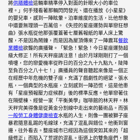
將
供膳體檢
這輛車精準停入對面的針眼大小的車位
裡。」何手殘看著那輛閃閃發光、還在播放《小星星》
的嬰兒車，感到一陣眩暈。泊車維度的生活，比他想象
中還要無理頭一百萬倍。《失控的星座運勢與單戀狂想
曲》張水瓶從他那張覆蓋著七層舊報紙的單人床上驚
醒，不是因為鬧鐘，而是因為屋頂傳來了一陣震耳
餐飲
業體檢
欲聾的廣播聲。「緊急！緊急！今日星座運勢超
級大修正！所有天秤座請注意！由於月球剛剛打了一個
噴嚏，您的戀愛機率從昨日的百分之九十九點九，陡降
至負百分之八十七！」廣播員的聲音聽起來像是一個正
在經歷中年危機的雙子座，充滿了戲劇性的絕望。張水
瓶，一個典型的水瓶座，立刻感到一陣恐慌，這是他患
有「星座預報壓力症候群」後的標準反應。他單戀著住
在隔壁棟、經營一家「平衡美學」咖啡館的林天秤。林
天秤完美得像是從黃金分割線中走出來的藝術品。而張
一般勞工身體健康檢查
水瓶的人生，則像一團被獅子座
暴君隨意亂踢的毛線球，充滿了混亂與錯位。他衝到窗
邊，往外看去。整座城市已經因為這個突如其來的「超
級修正」而陷入了荒謬的混亂。街道上的雙魚座們，開