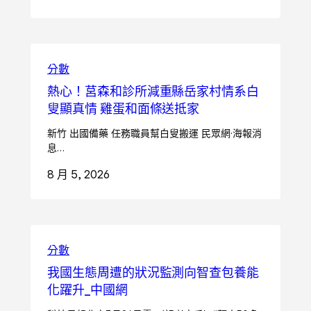
分數
熱心！莒森和診所減重縣岳家村情系白
叟顯真情 雞蛋和面條送抵家
新竹 出國備藥 任務職員幫白叟搬運 民眾網·海報消
息…
8 月 5, 2026
分數
我國生態周遭的狀況監測向智查包養能
化躍升_中國網