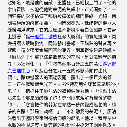
沾知道，這是他的宿敵，王醋狂，已經找上門了。他的
宇宙冒險，被迫從他對蒜泥的焦慮中，正式開始了。一
個狂妄的影子佔滿了那扇被撞破的牆門邊緣，光線一瞬
間被極端的酸氣扭曲。一個閃閃發光、像醋罐的機器人
緩緩漂浮進來，它的底座還不斷噴射著白色醋霧。它身
上掛著「醋
一般勞工健檢
狂派大勝利」的霓虹燈牌，閃
爍得讓人眼睛發疼，同時發出警報。王醋狂的聲音再次
響起，這次帶著金屬回音的嘲弄，刺耳得像是磨砂紙。
「廖沾沾！你那充滿腐敗氣味的蒜泥，是對醬料學的侮
辱！必須淨化！」「你將為你那百分之五的醬油
巡迴健
康管理中心
，以及百分之九十五的邪惡蒜頭付出代
價！」醋罐機器人的頂端裂開，露出了一個巨大的管
口，正在聚積藍色光芒。K-999特務用它穿著燕尾服的小
爪子，一把抓住了廖沾沾的褲腳催促著他。「快點！沾
沾先生！那是醋酸離子炮！專門用來溶解有機發酵物
的！」「它會把你的蒜泥在零點一秒內變成無菌的、純
淨的白醋！那是浩劫啊！」「不准動我的蒜泥！」廖沾
沾發出了醬料學家對待信仰般的怒吼。他以一種專業包
水餃的極限速度，從旁邊的麵粉堆中抓起了兩團麵皮。