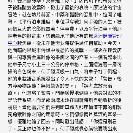
逃！醬油黨餘孽！我會追上你！」店內剩下的所有空盤
子被醋酸氣波震碎，發出了最後的哀鳴。廖沾沾的宇宙
冒險，就在這片蒜泥、中藥和醋酸的混亂中，拉開了帷
幕。《平行泊車維度：車位爭奪戰》何手殘的人生，被
兩個巨大的陰影籠罩著：停車費，以及平行泊車。他那
輛老舊的掀背車，彷彿繼承了他所有的駕
巡迴健康管理
中心
駛焦慮，從未在他需要時提供過任何幫助。今天，
他面臨的是城市傳說中最恐怖的挑戰，一條夾在理髮店
與一間專賣金屬雕像的畫廊之間的窄巷。一個看起來比
他車子尺寸小上三十公分的停車格，上面還灑著一層可
疑的白色粉末。何手殘深吸一口氣。將車子打了倒檔。
他的車載語音系統發出了令人不快的女聲：「警告，後
方障礙物距離：無限趨近於零。」「請考慮放棄治
療。」他忽略了警告，開始緩慢地倒車。他最討厭的不
是語音系統，而是那兩塊永遠在關鍵時刻自動收折的後
視鏡。當他需要它們來判斷車體與那座價值不菲的銅製
獨角獸雕像之間的距離時，它們卻像兩片羞澀的耳朵一
樣，優雅地縮了回去。同時發出低語：「你還是別看
了，反正你也停不好。」何手殘感覺心臟快要跳出來