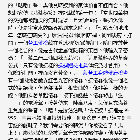
的「咕嚕」聲，與他兒時聽到的家傳預言不謀而合。他
想起家傳《沾醬秘笈》裡記載的第一句：「當世間萬物
的交通都被麵皮的氣味籠罩，且燈號恒綠、聲如湯沸
時，便是宇宙水餃臨界點到來之時。」「七點五個地球
年…怎麼這麼快？」廖沾沾猛地衝回店裡，衝到後廚，打
開了一個
勞工健檢
藏在舊冰櫃後面的暗門。暗門裡放著
一個老舊的、像是古代金屬保險箱的東西。他輸入了密
碼：「一醬二醋三油四辣五蒜泥」（這是醬料界的基礎
公式，只有像他這樣的
巡迴體檢推薦
傳統派才會用）。
保險箱打開，裡面沒有黃金，只
一般勞工身體健康檢查
有一個閃爍著詭異紅色光芒的儀器。這儀器很像一個老
式的對講機，但頂部插著一根彎曲的、像韭菜一樣的天
線。他顫抖著拿起儀器，按下通話鈕。儀器發出「滋
——」的電流聲，接著傳來一陣高八度、急促且充滿養
生焦慮的聲音。「喂！是廖沾沾嗎！快接聽！這裡是 K-
999！宇宙水餃聯盟特級特務！你那邊是不是已經聞到宇
宙級的酸味了？我們需要你的蒜泥！你被徵召了！馬
上！」廖沾沾的耳朵被這聲音震得嗡嗡作響，他捏著對