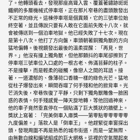
了。他轉頭看去，發現那座高聳入雲、覆蓋著鏽跡斑斑
鐵網的多層機械式停車塔，正在那片窄巷的盡頭散發出
不正常的綠光。這棟停車塔是個異類，它的三號車位始
終空著，並且傳說只要有人敢在它面前失敗十八次，就
會被傳送到一個泊車地獄。他已經失敗了十七次。現在
是第十八次。他打了方向盤，車頭朝著銅獨角獸的方向
猛地偏轉。後視鏡發出最後的溫柔提醒：「再見，世
界。」他沒有撞上獨角獸，但他那顫抖的車尾卻擦到了
停車塔三號車位入口處的一根古老、佈滿苔蘚的柱子。
不是撞擊，而是輕柔的碰觸，像戀人之間的耳語。接
著，一道濃郁的、像薄荷口香糖一樣的綠色光芒。猛地
從柱子爆發出來，瞬間吞噬了何手殘和他的掀背車。光
芒消失後，窄巷恢復了平靜，只剩下獨角獸雕像一臉困
惑的表情。何手殘感覺一陣天旋地轉，等他回過神來，
他的車子竟然垂直停在一個貼滿了巨大獎狀的牆壁上。
獎狀上寫著：「完美倒車入庫獎——第零點零零零零零
九度偏差。」落款人是「倒車王」。他趕緊從車窗探出
頭，發現周圍不再是熟悉的城市街道，而是一望無際、
由無數白線和編號組成的巨大網格。這裡的空氣聞起來