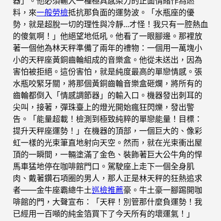
器」。他必須輸入一種極具感染力的正面情緒作為燃
料，來
一般勞檢
抵抗那負面的運勢波。「水瓶座的優
勢，就是超脫一切的理性與冷靜…才怪！我只有一腔熱血
的傻氣啊！」他絕望地低吼。他看了一眼腳邊。那裡放
著一個他為林天秤準備了兩年的禮物：一個用一萬塊小
小的天秤座黃銅齒輪組成的音樂盒。他從未送出，因為
害怕被拒絕。這份害怕，就是純度最高的單戀情感。張
水瓶咬緊牙關，將那個黃銅齒輪音樂盒砸爛，將所有的
齒輪都倒入「情感調節器」的輸入口。機器發出刺耳的
尖叫，接著，彈珠臺上的燈光開始瘋狂閃爍，發出警
告。「能量超載！檢測到極致純粹的單戀能量！目標：
提升天秤座運勢！」在機器的頂部，一個巨大的、像彩
虹一樣的光束筆直地射向天空。然而，就在光束衝出屋
頂的一瞬間，一輛塗滿了金色、裝飾著巨大公牛角的悍
馬車猛地停在咖啡館門口。駕駛座上走下一個全身肌
肉、戴著鑽石項圈的男人，那人正是林天秤的狂熱追求
者——金牛座霸總牛土
巡檢推薦
豪。牛土豪一腳踢開咖
啡館的門，大聲宣布：「天秤！別管那什麼負運勢！我
已經用一百噸的純金箔買下了今天所有的壞運氣！」