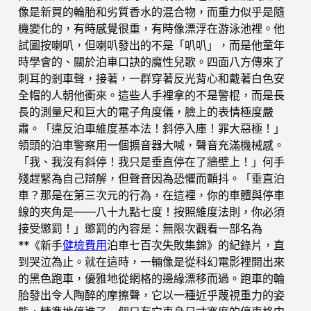
像是新買的輪胎和劣質香水的混合物，而重力似乎是隨
機變化的，有時感覺很重，有時像漂浮在游泳池裡。他
試圖按喇叭，但喇叭發出的不是「叭叭」，而是他童年
時學會的、關於泊車口訣的魔性兒歌。四面八方傳來了
刺耳的剎車聲，接著，一群穿著反光背心和戴著白色安
全帽的人朝他衝來。這些人手裡拿的不是警棍，而是長
長的測量尺和巨大的電子角度儀，臉上的表情極度嚴
肅。「違反泊車維度基本法！斜停入庫！罪大惡極！」
領頭的泊車警察用一個擴音器大喊，聲音充滿機械感。
「我、我沒有斜停！我只是垂直停在了牆壁上！」何手
殘趕緊為自己辯解，但聲音因為恐懼而顫抖。「垂直泊
車？那是在第三次元的行為，在這裡，你的車體與停車
線的夾角是——八十九點七度！按照維度法則，你必須
接受懲罰！」懲罰的內容是：無限次觀看一部名為
**《新手
健檢費用
泊車七百次失敗集錦》的紀錄片，直
到哭泣為止。就在這時，一輛像是從科幻電影裡開出來
的黑色跑車，優雅地從網格的邊緣漂移而過。跑車的輪
胎發出令人陶醉的摩擦聲，它以一種近乎蔑視重力的姿