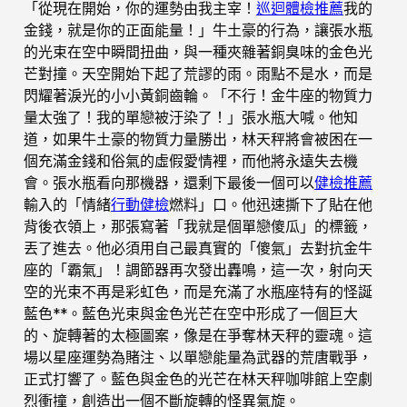
「從現在開始，你的運勢由我主宰！
巡迴體檢推薦
我的
金錢，就是你的正面能量！」牛土豪的行為，讓張水瓶
的光束在空中瞬間扭曲，與一種夾雜著銅臭味的金色光
芒對撞。天空開始下起了荒謬的雨。雨點不是水，而是
閃耀著淚光的小小黃銅齒輪。「不行！金牛座的物質力
量太強了！我的單戀被汙染了！」張水瓶大喊。他知
道，如果牛土豪的物質力量勝出，林天秤將會被困在一
個充滿金錢和俗氣的虛假愛情裡，而他將永遠失去機
會。張水瓶看向那機器，還剩下最後一個可以
健檢推薦
輸入的「情緒
行動健檢
燃料」口。他迅速撕下了貼在他
背後衣領上，那張寫著「我就是個單戀傻瓜」的標籤，
丟了進去。他必須用自己最真實的「傻氣」去對抗金牛
座的「霸氣」！調節器再次發出轟鳴，這一次，射向天
空的光束不再是彩虹色，而是充滿了水瓶座特有的怪誕
藍色**。藍色光束與金色光芒在空中形成了一個巨大
的、旋轉著的太極圖案，像是在爭奪林天秤的靈魂。這
場以星座運勢為賭注、以單戀能量為武器的荒唐戰爭，
正式打響了。藍色與金色的光芒在林天秤咖啡館上空劇
烈衝撞，創造出一個不斷旋轉的怪異氣旋。