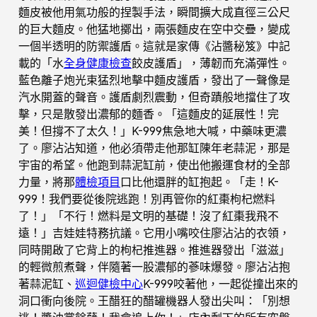
麵皮被他用氣功般的捏製手法，瞬間擴大成直徑三公尺
的巨大麵皮。他猛地擲出，兩張麵皮在空中交疊，變成
一個半透明的防禦護盾。這就是家傳《沾醬秘笈》中記
載的「水
全身健康檢查
餃皮護盾」，薄韌而充滿彈性。
藍色離子炮光束猛烈地擊中麵皮護盾，發出了一聲像是
汽水開蓋的聲音。護盾劇烈震動，但奇蹟般地擋住了攻
擊，只是散發出濃郁的麵香。「這麵皮的延展性！完
美！但撐不了太久！」K-999焦急地大喊，中藥味更濃
了。廖沾沾知道，他必須帶走他那缸陳年老蒜泥，那是
宇宙的希望。他跑到蒜泥缸前，使出他搬運食材的全部
力量，將那
體檢項目
口比他還胖的缸抱起。「走！K-
999！我們要從後院逃跑！別再管你的紅棗枸杞燃料
了！」「不行！燃料是文明的基礎！沒了紅棗我飛不
遠！」吉娃娃特務抗議。它用小嘴咬住廖沾沾的衣領，
同時開啟了它背上的枸杞推進器。推進器發出「滋滋」
的輕微煎煮聲，伴隨著一股濃郁的蔘味爆發。廖沾沾抱
著蒜泥缸、
巡迴健檢中心
K-999咬著他，一起從撞出來的
洞口衝向後院。王醋狂的醋罐機器人發出尖叫：「別想