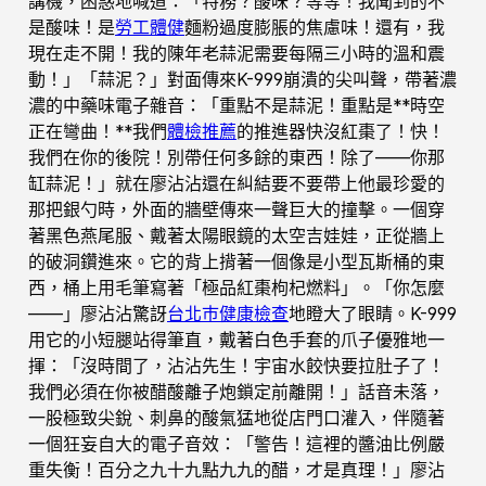
講機，困惑地喊道：「特務？酸味？等等！我聞到的不
是酸味！是
勞工體健
麵粉過度膨脹的焦慮味！還有，我
現在走不開！我的陳年老蒜泥需要每隔三小時的溫和震
動！」「蒜泥？」對面傳來K-999崩潰的尖叫聲，帶著濃
濃的中藥味電子雜音：「重點不是蒜泥！重點是**時空
正在彎曲！**我們
體檢推薦
的推進器快沒紅棗了！快！
我們在你的後院！別帶任何多餘的東西！除了——你那
缸蒜泥！」就在廖沾沾還在糾結要不要帶上他最珍愛的
那把銀勺時，外面的牆壁傳來一聲巨大的撞擊。一個穿
著黑色燕尾服、戴著太陽眼鏡的太空吉娃娃，正從牆上
的破洞鑽進來。它的背上揹著一個像是小型瓦斯桶的東
西，桶上用毛筆寫著「極品紅棗枸杞燃料」。「你怎麼
——」廖沾沾驚訝
台北巿健康檢查
地瞪大了眼睛。K-999
用它的小短腿站得筆直，戴著白色手套的爪子優雅地一
揮：「沒時間了，沾沾先生！宇宙水餃快要拉肚子了！
我們必須在你被醋酸離子炮鎖定前離開！」話音未落，
一股極致尖銳、刺鼻的酸氣猛地從店門口灌入，伴隨著
一個狂妄自大的電子音效：「警告！這裡的醬油比例嚴
重失衡！百分之九十九點九九的醋，才是真理！」廖沾