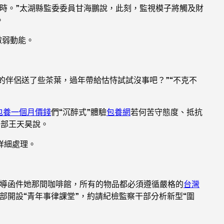
時。”太湖縣監委委員甘海鵬說，此刻，監視模子將觸及財
。
微弱動能。
商的伴侶送了些茶葉，過年帶給怙恃試試沒事吧？”“不克不
包養一個月價錢
們“沉醉式”體驗
包養網
若何苦守態度、抵抗
干部王天昊說。
詳細處理。
教導函件她那間咖啡館，所有的物品都必須遵循嚴格的
台灣
部開設“青年事律課堂”，約請紀檢監察干部分析新型“圍