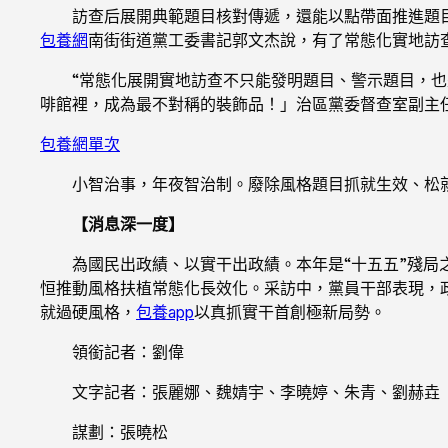
訪查后展開典範題目核對傳遞，還能以點帶面推進題
包養網
南街街道黨工委書記郭文杰說，有了常態化實地訪
“常態化展開實地訪查不只能發明題目、警示題目，
啡館裡，成為最不對稱的裝飾品！」治區黨委督查室副主
包養網單次
小智治事，年夜智治制。廢除風格題目抓就生效、松
【消息深一度】
為國民出政績、以實干出政績。本年是“十五五”殘
恒推動風格扶植常態化長效化。采訪中，黨員干部表現，政
就過硬風格，
包養app
以真抓實干首創極新局勢。
領銜記者：劉偉
文字記者：張麗娜、魏婧宇、李曉婷、朱青、劉赫垚
謀劃：張曉松