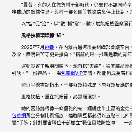
“曩昔，有的人在擔負村干部時代，仍支付不該同時
務補助的數據信息，與村干部名冊等數據信息停止比對，
以“智”促“治”，以“數”抓“常”。數字賦能紀檢監
風格扶植環環抓“細”
2025年7月
包養
，在內蒙古通遼市委組織部會議室內，
及收，廉明是苦守更是擔負。”措辭的是一批新進職的青
運動設置了親朋間贈予、聚首搭“天線”、被奢靡品裹
引誘。“一份禮品、一場
包養網VIP
宴請，都能夠成為腐朽
習近平總書記指出，干部群眾特殊是下層群眾反應的
風格扶植，重在抓細節，必需環環抓。
她的蕾絲絲帶像一條優雅的蛇，纏繞住牛土豪的金箔
包養網
黃金分割比例擺放，連咖啡豆都必須以五點三比四點
獵”手腕；針對要害職位干部樹立“職位風險防控庫”……