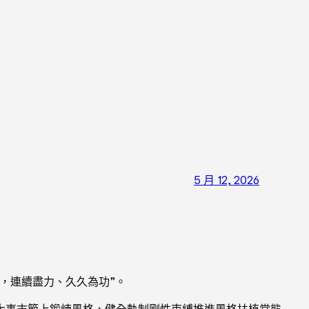
5 月 12, 2026
，連續盡力、久久為功”。
大事末節上鍛煉風格，健全軌制剛性束縛推進風格扶植常態