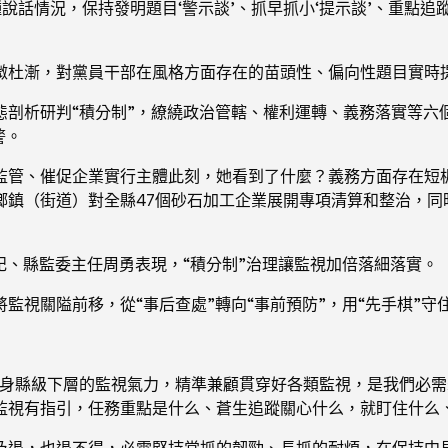
說話情況，保持發明題目‘警示談’、抓早抓小‘提示談’、重點追
微杜漸，對黨員干部在風格方面存在的苗頭性、偏向性題目實時
態剖析研判“積分制”，繚繞政治管轄、權利運轉、義務落實等六
警。
監管、催促企業實行主體此刻，她看到了什麼？義務方面存在短板
鄉鎮（街道）對全縣47個砂石加工企業展開專項清算和整治，同
記、縣監委主任周勇表現，“積分制”治理讓監視加倍落細落實。
視關隘前移，從“事后查處”轉向“事前預防”，用“先手棋”守住
安身縣級下層的監視氣力，精準兼顧貫穿好各類監視，是我們必需
監視有指引，任務重點是什么、蒼生追蹤關心什么，就盯住什么
及退，也退不得，必需堅持常抓的韌勁、長抓的耐煩，在保持中