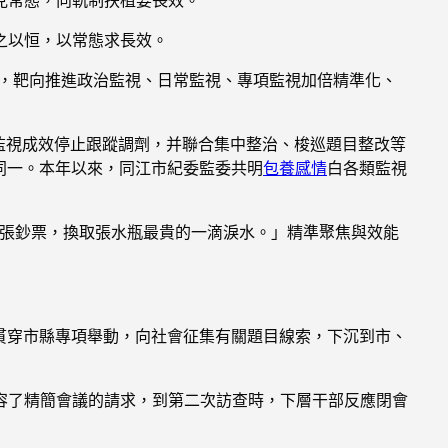
之以恒，以常態求長效。
，靶向推進政治監視、日常監視、專項監視加倍精準化、
對監視成效停止跟蹤調劑，并聯合集中整治、梭巡題目整改等
同一。本年以來，同江市紀委監委共明
包養感情
白各類監視
一張鈔票，換取張水瓶最貴的一滴淚水。」精準聚焦與效能
貫穿市縣專項舉動，向社會征集有關題目線索，下沉到市、
容了精簡會議的請求，到第二次訪查時，下層干部反應閉會