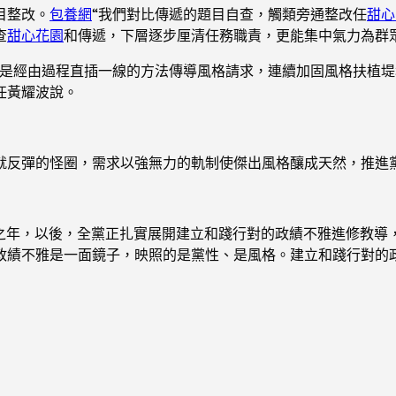
目整改。
包養網
“我們對比傳遞的題目自查，觸類旁通整改任
甜心
查
甜心花園
和傳遞，下層逐步厘清任務職責，更能集中氣力為群
也是經由過程直插一線的方法傳導風格請求，連續加固風格扶植堤
任黃耀波說。
就反彈的怪圈，需求以強無力的軌制使傑出風格釀成天然，推進
局之年，以後，全黨正扎實展開建立和踐行對的政績不雅進修教導
績不雅是一面鏡子，映照的是黨性、是風格。建立和踐行對的政績