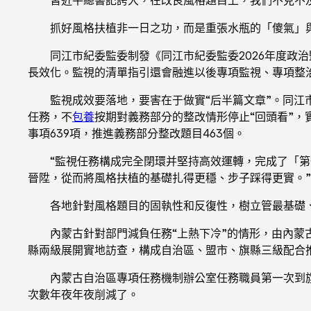
抓好風格扶植非一日之功，而是重張水瓶的「傻氣」
同江市紀委監委制發《同江市紀委監委2026年度政
長效化。監視的清單指引還會融進以後專項監視、專項整
監視成效要落地，要害在于做實“后半篇文章”。同江
任務，不
包養
按期對義務部分的整改情形停止“回頭看”
事項639項，推進義務部分整改題目463個。
“監視任務構成完全閉環并堅持高效運轉，完成了「
晉陞，從而將風格扶植的基礎扎得更穩、步子踩得更實。
各地針對風格題目的固執性和反復性，樹立管最基礎
內蒙古針對部門減負任務“上熱下冷”的情形，由內
縣兩級展開實地訪查，構成自治區、盟市、旗縣三級配合
內蒙古自治區專項任務機制辦公室任務職員第一次到
次數年夜年夜削減了。