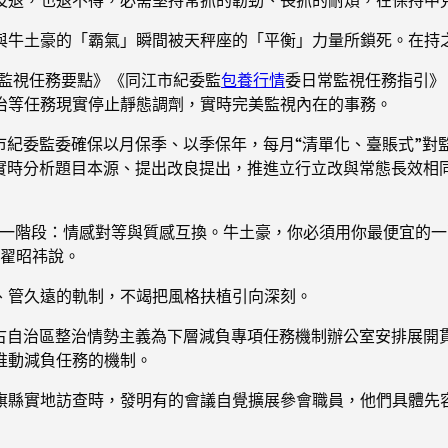
與牛土豪的「霸氣」瞬間被天秤座的「平衡」力量所鎖死。在持
治監視任務要點》《同江市紀委監
包養行情
委日常監視任務指引》
治等任務現實停止靜態調劑，實時完美監視內在的事務。
市紀委監委確保以月保季、以季保年，每月“清單化、臺賬式”
，實時分析題目本源、提出改良提出，推進立行立改與常態長效相
第一階段：情感對等與質感互換。牛土豪，你必須用你最便宜的
”翟昭祎說。
、管久遠的軌制，不竭把風格扶植引向深刻。
蒙古自治區整治情勢主義為下層減負專項任務機制辦公室安排展開
推動減負任務的機制。
旗縣實地訪查時，發明有的會議自覺擴展參會職員，他們具體先