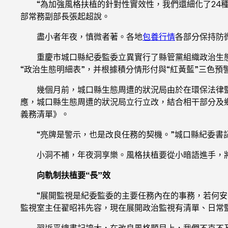
“為加強風格扶植的針對性實效性，我們還細化了24種
部常務副部長張起超說。
盡小者年夜，慎微者著。各地
包養行情
各部分保持防
重慶市城口縣紀委監委立異實行了縣管黨組織政治生
“政治生態明細表”，并根據積分情形付與“紅黃藍”三色預
幾個月前，城口縣生態周遭的狀況局由於在環保法律
應，城口縣生態周遭的狀況局立行立改，結合相干部分及
義務清單》。
“亮牌是警示，也是改良任務的契機。”城口縣紀委書
小洞不補，年夜洞享樂。風格扶植要從小暗語進手，將監
向軌制扶植要“長”效
“展開監視是紀委監委的主要任務內在的事務，若何
監視室主任翟昭祎先容，現在展開政治監視有清單、日常
習近平總書記誇大，在改良風格題目上，我們不克不