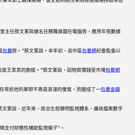
察室主任蔡文軍與幾名任務職員圍在電腦旁，應用年夜數據
風
包養
險。”蔡文軍說。本年初，渝中區
包養網
紀委監委以
恰是王某某的胞姐。”蔡文軍說，因物質價錢受市場
包養網
貴在常抓他的單戀不再是浪漫的傻氣，而變成了一
包養金額
蔡文軍說，近年來，政治生態聰明監視體系、廉政檔案數字
規支付財務性補助監視模子”。