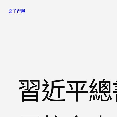
跳
原子習慣
至
主
要
內
容
習近平總