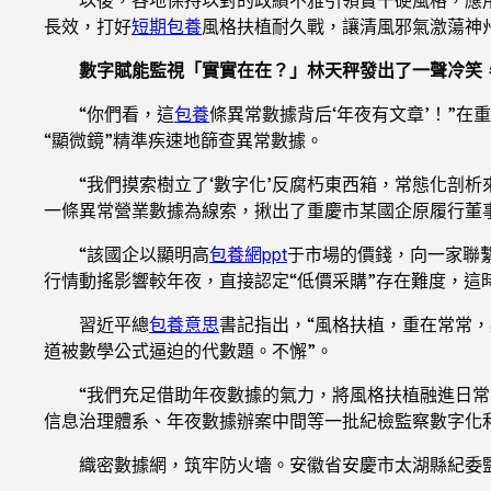
長效，打好
短期包養
風格扶植耐久戰，讓清風邪氣激蕩神
數字賦能監視「實實在在？」林天秤發出了一聲冷笑
“你們看，這
包養
條異常數據背后‘年夜有文章’！”
“顯微鏡”精準疾速地篩查異常數據。
“我們摸索樹立了‘數字化’反腐朽東西箱，常態化剖
一條異常營業數據為線索，揪出了重慶市某國企原履行董
“該國企以顯明高
包養網ppt
于市場的價錢，向一家聯
行情動搖影響較年夜，直接認定“低價采購”存在難度，這
習近平總
包養意思
書記指出，“風格扶植，重在常常，
道被數學公式逼迫的代數題。不懈”。
“我們充足借助年夜數據的氣力，將風格扶植融進日
信息治理體系、年夜數據辦案中間等一批紀檢監察數字化
織密數據網，筑牢防火墻。安徽省安慶市太湖縣紀委