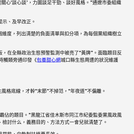
蹤關心‘談心談’，力圖談足干勁、談好風格。”通遼市委組織
提示、及早改正。
個維度，列出清楚的負面清單與扣分項，為每個黨組織樹立
，在全縣政治生態預警監測中被亮了“黃牌”。面臨題目反
時觸類旁通印發《
包養甜心網
城口縣生態周遭的狀況維護
風格底線，才幹“末節”不掉范，“年夜道”不偏離。
霸佔的題目。”黑龍江省佳木斯市同江市紀委監委黨風政風
、檢討什么，義務目的、方法方式一會兒就清楚了。
見常態，向軌制扶植要長效。