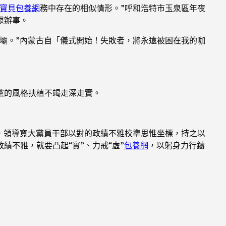
寶貝包養網
務中存在的相似情形。”呼和浩特市玉泉區年夜
眾辦事。
壩。”內蒙古自「儀式開始！失敗者，將永遠被困在我的咖
黨的風格扶植不竭走深走實。
，領導寬大黨員干部以對的政績不雅校準思惟坐標，持之以
不雅，就要凸起“實”、力戒“虛”
包養網
，以躬身力行鑄