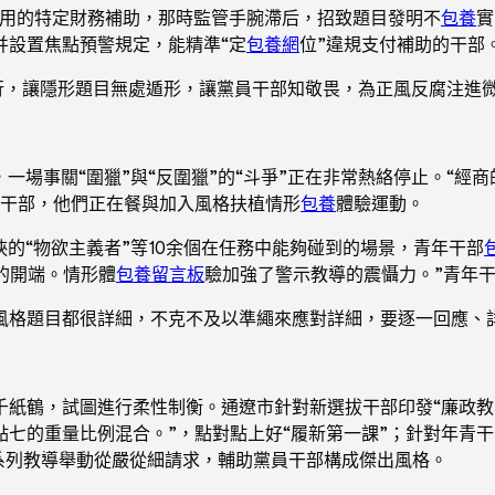
享用的特定財務補助，那時監管手腕滯后，招致題目發明不
包養
實
并設置焦點預警規定，能精準“定
包養網
位”違規支付補助的干部
察實行，讓隱形題目無處遁形，讓黨員干部知敬畏，為正風反腐注進
一場事關“圍獵”與“反圍獵”的“斗爭”正在非常熱絡停止。“經
年干部，他們正在餐與加入風格扶植情形
包養
體驗運動。
挾的“物欲主義者”等10余個在任務中能夠碰到的場景，青年干部
的開端。情形體
包養留言板
驗加強了警示教導的震懾力。”青年
風格題目都很詳細，不克不及以準繩來應對詳細，要逐一回應、
千紙鶴，試圖進行柔性制衡。通遼市針對新選拔干部印發“廉政
七的重量比例混合。”，點對點上好“履新第一課”；針對年青干
一系列教導舉動從嚴從細請求，輔助黨員干部構成傑出風格。