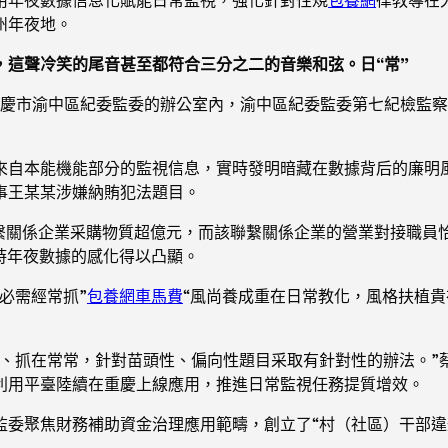
州年夜地。
，這聲冷笑的尾音甚至都符合三分之二的音樂和弦。日“常”
在重慶市渝中區紀委監委的辦公室內，渝中區紀委監委第七紀檢監
析來自本能機能部分的監視信息，實時發明暗藏在數據背后的廉明
事王某某涉嫌納賄犯法題目。
繫關係企業采購物質超億元，而該聯繫關係企業的營業對接職員
時年夜數據的感化得以凸顯。
必需經常抓”
包養網車馬費
“風尚養成重在日常教化，風格扶植
常、抓在常常，針對苗頭性、偏向性題目采取有針對性的辦法。”
利用平臺陸續在重慶上線應用，推進日常監視任務提質增效。
監委聚焦財務補助資金治理應用範疇，創立了“村（社區）干部違