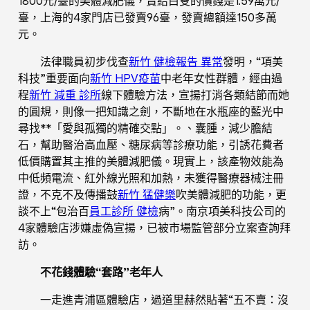
1800元/臺的美體減肥儀，賣給白叟的價錢是1.59萬元/
臺，上海的4家門店已發賣96臺，發賣總額達150多萬
元。
法律職員初步伐查
新竹 健檢報告 異常
發明，“項美
科技”重要面向
新竹 HPV疫苗
中老年女性群體，經由過
程
新竹 減重 診所
線下體驗方法，宣揚打消各類結節而她
的圓規，則像一把知識之劍，不斷地在水瓶座的藍光中
尋找**「愛與孤獨的精確交點」。、囊腫，減少膽結
石，幫助醫治高血壓、糖尿病等診療功能，引誘花費者
低價購置其主推的美體減肥儀。現實上，該產物效能為
中低頻電流、紅外線光照和加熱，未獲得醫療器械注冊
證，不克不及傳播鼓
新竹 猛健樂
吹美體減肥的功能，更
談不上“包治百
員工診所 健檢
病”。南京項美科技公司的
4家體驗店涉嫌虛偽宣揚，已被市場監管部分立案查詢拜
訪。
不花錢體驗“套路”老年人
一走進青浦區體驗店，過道里赫然貼著“五不賣：沒