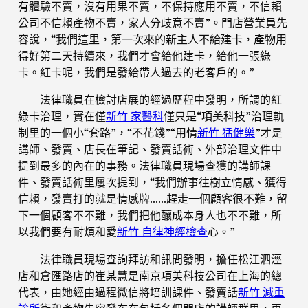
有體驗不賣，沒有用果不賣，不保持應用不賣，不信賴
公司不信賴產物不賣，家人分歧意不賣”。門店營業員先
容說，“我們這里，第一次來的新主人不給建卡，產物用
得好第二天持續來，我們才會給他建卡，給他一張綠
卡。紅卡呢，我們是發給帶人過去的老客戶的。”
法律職員在檢討店展的經過歷程中發明，所謂的紅
綠卡治理，實在僅
新竹 家醫科
僅只是“項美科技”治理軌
制里的一個小“套路”，“不花錢”“用情
新竹 猛健樂
”才是
講師、發賣、店長在筆記、發賣話術、外部治理文件中
提到最多的內在的事務。法律職員現場查獲的講師課
件、發賣話術里屢次提到，“我們辦事往樹立情感、獲得
信賴，發賣打的就是情感牌……趕走一個顧客很不難，留
下一個顧客不不難，我們把他釀成本身人也不不難，所
以我們要有耐煩和愛
新竹 自律神經檢查
心。”
法律職員現場查詢拜訪和訊問發明，擔任松江泗涇
店和倉匯路店的崔某慧是南京項美科技公司在上海的總
代表，由她經由過程微信將培訓課件、發賣話
新竹 減重