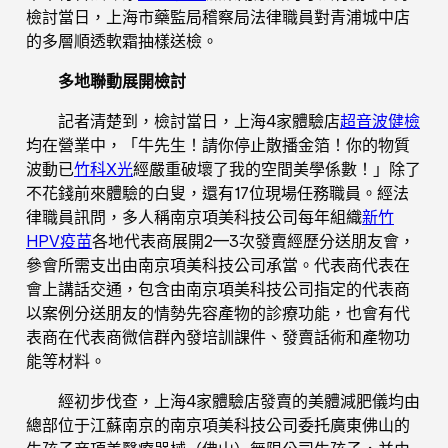
檢討當日，上海市藥監局稽察局法律職員對青浦城中店
的多層順透軟霜抽樣送檢。
多地聯動展開檢討
記者清楚到，檢討當日，上海4家體驗店
超音波健檢
均在營業中，「牛先生！請你停止散播金箔！你的物質
波動已
竹科X光
經嚴重破壞了我的空間美學係數！」除了
不花錢前來體驗的白叟，還有17位現場任務職員。經法
律職員訊問，多人稱南京項美科技公司每年組織
新竹
HPV疫苗
各地代表商展開2—3次發賣經歷分送朋友會，
參會所需支出由南京項美科技公司承當。代表商代表在
會上講話交通，包含由南京項美科技公司指定的代表商
以案例分送朋友的情勢先容產物的診療功能，也會有代
表商在代表商微信群內發培訓課件、發賣話術和產物功
能等材料。
經初步伐查，上海4家體驗店發賣的美體減肥儀均由
總部位于江蘇南京的南京項美科技公司委托廣東佛山的