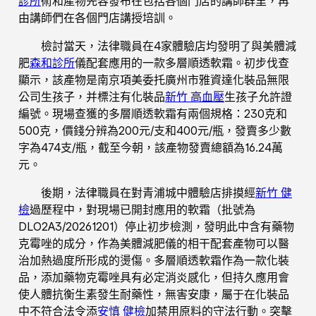
診所
術和產物先容發布在包括各個門店的講師群里，再
由講師們在各個門店講授培訓。
檢討當天，法律職員在4家體驗店均發明了與美體減
肥
森和診所
儀配套應用的一款多層順透軟霜。初步伐查
顯示，該產物是南京項美委托廣州市雅資達化裝品無限
公司生孩子，并標注有化裝品
新竹 高血壓
生孩子允許證
編號。現場查獲的多層順透軟霜有兩個規格：230克和
500克，價錢分辨為200元/支和400元/瓶，發賣多少數
字為474支/瓶，截至今朝，該產物發賣總額為16.24萬
元。
後期，法律職員在對青浦城中體驗店排摸經
新竹 健
檢
過歷程中，對現場已開封應用的軟霜（批號為
DLO2A3/20261201）停止初步檢測，發明此中含有藥物
克霉唑的成分，作為美體減肥儀的相干配套產物可以醫
治加熱過度所形成的燙傷。多層順透軟霜作為一款化裝
品，添加藥物克霉唑具有必定消炎感化，但持久應用會
使人體抗衡生素發生耐藥性，無害安康，屬于在化裝品
中不符合法令添
安慎 健檢
加禁用原料的守法行動。突擊