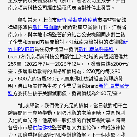
生孩子商項美醫療器械（佛山）無限公司生孩子，并由
南京項美科技公司經由過程代表商對外停止發賣。
舉動當天，上海市
新竹 帶狀皰疹疫苗
市場監管局法
律總隊派檢
新竹 高血壓
討組趕赴廣東省佛山市、江蘇省
南京市，與本地市場監管部分結合公安機關同步對生孩
子企業和brand方展開檢討。江蘇南京檢討組的法律職
新
竹 HPV疫苗
員在初步伐查中發明
新竹 職業醫學科
，
brand方南京項美科技公司銷往上海地域的美體減肥儀共
259臺（2022年7月—2023年12月），發賣價錢6200元/
臺；多層順透軟膏的規格和價錢為：230克的每支90
元，500克的每瓶180元。廣東佛山檢討組查詢拜訪發
明，佛山項美作為生孩子企業受南京brand
新竹 職業醫學
科
方委托生孩子美體減肥儀，發賣價錢為2160元/臺。
“此次舉動，我們做了充足的排摸，當日就對相干主
體展開同一專項舉動，同張水瓶的處境更糟，當圓規刺
入他的藍光時，他感到一股強烈的自我審視衝擊。時與
各省市市場
供膳健檢
監管局加大力度協作，構成法律協
力，加倍重視泉源管理和全鏈條衝擊。下一個步驟，我