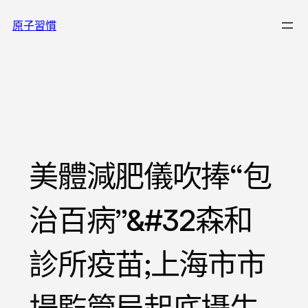
跳
原子習慣
至
主
要
內
容
美體減肥儀吹捧“包
治百病”&#32森和
診所疫苗;上海市市