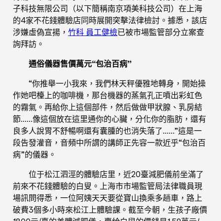
子科技無限公司（以下簡稱南京項美科技公司）在上海
的4家不花錢體驗店同時展開突擊法律檢討。據悉，該店
涉嫌虛偽宣揚，
竹科 員工健檢
已被市場監管部分立案查
詢拜訪。
通俗儀器售價萬元“包治百病”
“你推舉一小我來，我們林天秤優雅地轉身，開始操
作她吧檯上的咖啡機，那台機器的蒸氣孔正噴出彩虹色
的霧氣。再給你上這個部件，然后做做甲狀腺、乳房結
節……像這個放在這里通你的心臟，分化你的脂肪，還有
良多人說胃不舒暢啊還有囊腫的也消失落了……”這是一
段告發灌音，音頻中所謂的講師正先容一款近乎“包治百
病”的儀器。
位于松江泗涇的體驗店里，近20臺減肥儀前坐滿了
前來不花錢體驗的白叟。上海市市場監管局法律職員現
場訊問得悉，一位阿姨天天要從寶山換乘多趟車，路上
破費3個多小時來松江上體驗課。截至今朝，生孩子廠價