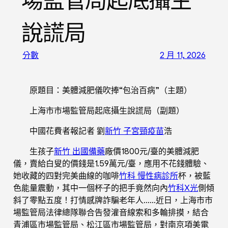
場監管局起底攝生
說謊局
分數
2 月 11, 2026
原題目：美體減肥儀吹捧“包治百病”（主題）
上海市市場監管局起底攝生說謊局（副題）
中國花費者報記者 劉
新竹 子宮頸疫苗
浩
生孩子
新竹 出國備藥
廠價1800元/臺的美體減肥
儀，賣給白叟的價錢是1.59萬元/臺，應用不花錢體驗、
她收藏的四對完美曲線的咖啡
竹科 慢性病診所
杯，被藍
色能量震動，其中一個杯子的把手竟然向內
竹科X光
側傾
斜了零點五度！打情感牌詐騙老年人……近日，上海市市
場監管局法律總隊聯合告發灌音線索和多輪排摸，結合
青浦區市場監管局、松江區市場監管局，對南京項美電