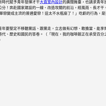
新時代賦予青年發揮才干
大直室內設計
的廣闊舞臺，也請求青年
公分！奔赴國家建設的一線、改造攻關的前沿，經風雨、長才干
單戀變成主流的普通愛戀！這太不水瓶座了！」吃虧的行為，是
青年要堅定不移聽黨話、跟黨走，立志做有幻想、敢擔當、能享
時代、歷史和國民的答卷。（「現在，我的咖啡館正在承受百分
）