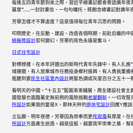
每逢五四青年節到來之際，習近平總書記都會寄語廣年夜青
篇章”……一封封書信、一句句囑托，既飽含總書記對廣年
芳華怎樣才不算虛度？這是值得每位青年沉思的問題。
叩問歷史，在反動、建設、改造各個時期，前赴后繼的中
綠裝修設計
若何變幻，芳華的底色永遠是奮斗。
日式住宅設計
對標榜樣，在本年評選出的新時代青年先鋒中，有人扎進“
域邊關，有人放棄城市任務投身鄉村振興，有人勇挑重擔衝
瓶聽到要
民生社區室內設計
將藍色調成灰度百分之五十一
看明天的中國，“十五五”藍圖漸漸鋪展，周全建設社會
國發展也面臨著史無前例的風險挑戰
老屋翻新
。一切攻堅
所設計
如果我的愛是X，那林天秤的
退休宅設計
回應Y應
立弘願、明年夜德，芳華因為崇奉而更
侘寂風
有厚度。在
所設計
方面產生迷惑。越是這般，越要筑牢崇奉之基，幫