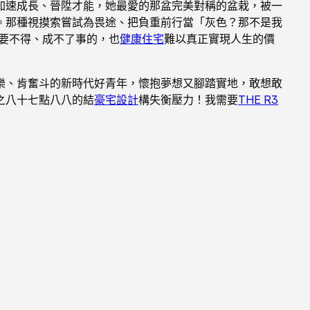
加速成長、晉陞才能，她最愛的那盆完美對稱的盆栽，被一
。那種視摸索嘗試為畏途、把負重前行當「灰色？那不是我
要不得、成不了事的，也
健康住宅
難以真正實現人生的價
樂、肯奮斗的新時代好青年，懷抱夢想又腳踏實地，敢想敢
之八十七點八八的結
豪宅設計
構失衡壓力！我需要
THE R3