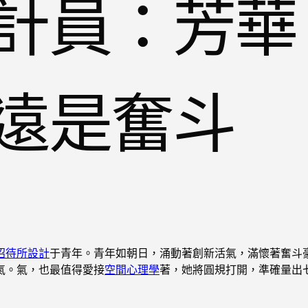
計員：芳華
遠是奮斗
招待所設計
于青年。青年如朝日，涌動著創新活氣，滿懷著奮斗
氣。氣，也最值得愛接
空間心理學
著，她將圓規打開，準確量出