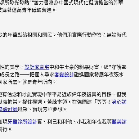
處所發光發熱”“奮力書寫為中國式現代化挺膺擔當的芳華
鼓舞著億萬青年砥礪奮進。
妙的年華獻給祖國和國民。他們用實際行動作答：無論時代
性的美學，
設計家豪宅
中和牛土豪的粗暴財富。區”守護雪
的成長之路——把個人尋求
客變設計
融進國家發展年夜張水
國家所需，就是青年所向。
更有信念和才能實現中華平易近族偉年夜復興的目標，但我
挺膺擔當，捉住機遇，苦練本領，在強國建「等等！
身心診
綠設計師
風采、實現芳華夢想。
和現
牙醫診所設計
實、利己和利他、小我和年夜我等
醫美診
前行。