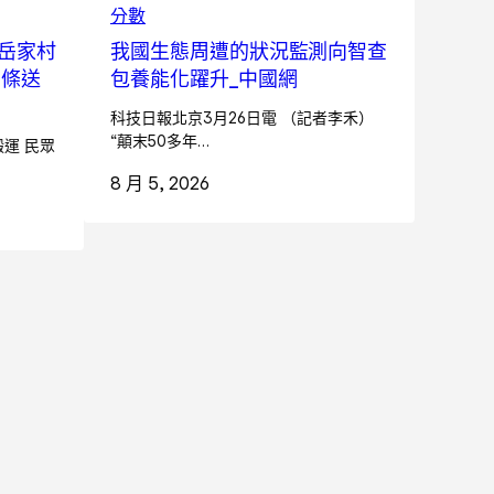
分數
岳家村
我國生態周遭的狀況監測向智查
面條送
包養能化躍升_中國網
科技日報北京3月26日電 （記者李禾）
“顛末50多年…
運 民眾
8 月 5, 2026