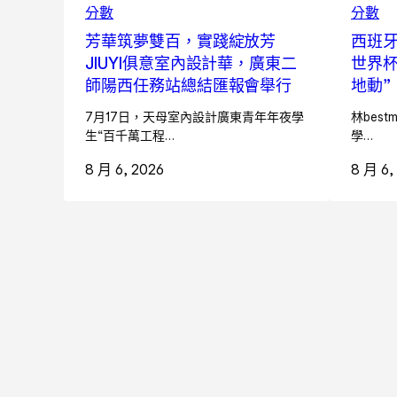
分數
分數
芳華筑夢雙百，實踐綻放芳
西班
JIUYI俱意室內設計華，廣東二
世界杯
師陽西任務站總結匯報會舉行
地動”
7月17日，天母室內設計廣東青年年夜學
林best
生“百千萬工程…
學…
8 月 6, 2026
8 月 6,