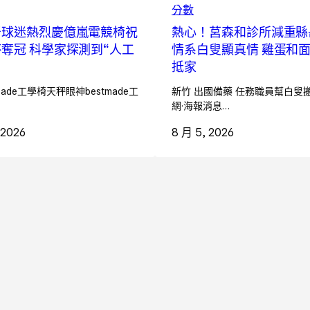
分數
牙球迷熱烈慶億嵐電競椅祝
熱心！莒森和診所減重縣
奪冠 科學家探測到“人工
情系白叟顯真情 雞蛋和
抵家
made工學椅天秤眼神bestmade工
新竹 出國備藥 任務職員幫白叟搬
網·海報消息…
 2026
8 月 5, 2026