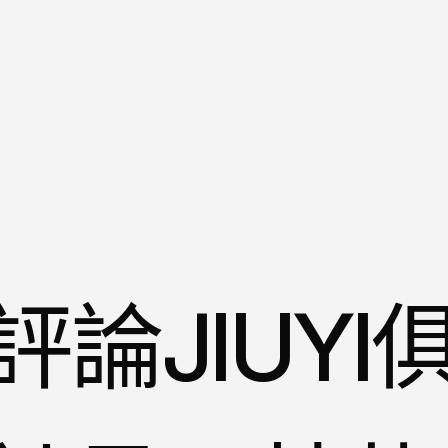
論JIUYI