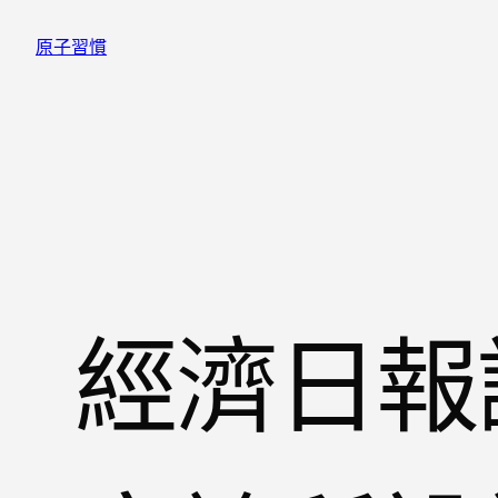
跳
原子習慣
至
主
要
內
容
經濟日報評