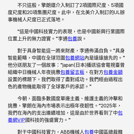
不只這般，擎朗還介入制訂了2項國際尺度、5項國
度尺度和20項集團尺度。此中，在北美介入制訂的UL辦
事機械人尺度已正式落地。
“這是中國科技實力的表現，也是中國新興行業國際
位置上升的無力證實。”李通
包養
說。
對于具身智能這一將來財產，李通佈滿自負。“具身
智能範疇，中國在全球范圍
包養網站
內是遠遠搶先的。”
他分送朋友了一個故事：“japan(日本)播送協會電視臺曾
組織中日機械人年夜挑釁
包養留言板
，在對方
包養金額
設置的標題下，我們取得了盡對成功。我們經由過程出
色的產物機能取得了全球客戶的承認。”
今朝，面臨多數國度單邊主義、維護主義的沖擊和
挑釁，擎朗在海內市場表示出極年夜韌性。“2025年，
我們在海內的支出連續增加，這是由於世界看到了中
包
養網VIP
國科技的強盛實力。”
對于中國科技實力，ABB機械人
包養
中國區總裁韓