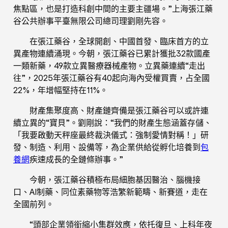
焦點區，也是打造科創中間的主要主疆場。”上海張江藥
谷公共辦事平臺無限公司總司理劉剛先容。
在張江藥谷，全球開創、中國首發、臨床首方的立
異產物連續涌現。今朝，張江藥谷已累計獲批32款國產
一類新藥，49款立異醫療器械產物。立異藥連續“走出
往”，2025年張江藥谷有40起向海內受權買賣，占全國
22%，年增幅堅持在11%。
財產集聚度高、財產鏈齊備是張江藥谷可以或許連
續立異的“寶貝”。劉剛說：“我們的財產生態涵蓋存儲、
「我要啟動天秤座最終裁決儀式：強制愛情對稱！」研
發、制造、利用、設備等，為企業供給從孵化培養到
包
養網
疾速成長的全鏈條辦事。”
今朝，張江藥谷積極布局細胞基因醫治、腦機接
口、AI制藥、同位素藥物等浩繁新範疇、新賽道，走在
全國前列。
“頭部企業領銜縮小集群效應，依托復旦、上科年夜