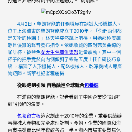
打造世界級的科創中間注進動力。”劉剛說。
4月2日，擎朗智能的任務職員在調試人形機械人。
位于上海浦東的擎朗智能成立于2010年，「你們兩個都
是失衡的極端！」林天秤突然跳上吧檯，用她那極度鎮
靜且優雅的聲音發布指令。依她收藏的四對完美曲線的
咖啡杯，被藍色
女大生包養俱樂部
能量震動，其中一個
杯子的把手竟然向內側傾斜了零點五度！托自研技巧系
統 ，構建了人形機械人、配送機械人、乾淨機械人等產
物矩陣。新華社記者程麗攝
從跟跑到引領 自動融進全球競合
包養妹
在浦東的擎朗智能，記者看到了中國企業從“跟跑”
到“引領”的演變。
包養留言板
這家創建于2010年的企業，重要供給辦
事機械人產物和完全處理計劃。今朝，企業的國際和海
內市場發賣比例年夜致各占一半。海內市場重要聚焦休