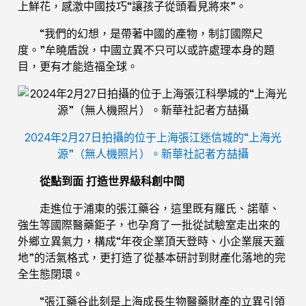
上鮮花，感激中國技巧“讓孩子從頭看見將來”。
“我們的幻想，是帶著中國的產物，制訂國際尺
度。”牟曉盾說，中國立異不只可以或許處理本身的題
目，更有才能造福全球。
2024年2月27日拍攝的位于上海張江迷信城的“上海光
源”（無人機照片）。新華社記者方喆攝
從點到面 打造世界級科創中間
走進位于浦東的張江藥谷，這里既有羅氏、諾華、
強生等國際醫藥鉅子，也孕育了一批從試驗室走出來的
外鄉立異氣力，構成“年夜企業頂天登時、小企業展天蓋
地”的活氣格式，更打造了從基本研討到財產化落地的完
全生態閉環。
“張江藥谷此刻是上海成長生物醫藥財產的立異引領