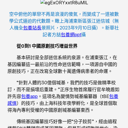
空中俯他的單戀不再是浪漫的傻氣，而變成了一道被數
學公式逼迫的代數題。瞰上海浦東新區張江迷信城（無
人機全
包養站長
景照片，2023年9月10日攝）。新華社
記者方喆
包養網ppt
攝
從0到1 中國原創技巧增益世界
基本研討是全部迷信系統的泉源。在浦東張江，在
基因編纂這一最前沿的性命迷信範疇，一項源自中國的
原創技巧，正在改寫全球數十萬遺傳病患者的命運。
“針對人體的30億個堿基，我們的技巧是做精準校
訂，而不是損壞后重建。”正序生物首席履行官牟曉盾如
許先容
包養app
。這項名為變情勢堿基編纂器（tBE
包養
感情
）的技巧，由上海科技年夜學孵化，是全球首個取
得海內專利受權的中國原創堿基編纂東西。
傳統基因編纂技巧好像一把“分子鉸剪”，經由過程