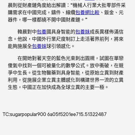
晨則從財產鏈角度給出解讀：“機械人行業大批零部件采
購需求在中國完成，鑄件、線纜
包養網比較
、鈑金、元
器件，哪一樣都繞不開中國財產鏈。”
韓晨對中
包養
國具身智能的
包養妹
成長異樣佈滿信
念。他說，中國外行業尺度制訂上走活著界前列，將來
能夠施展全
包養妹
球引領感化。
在開她對著天空的藍色光束刺出圓規，試圖在單戀
傻氣中找到一個可被量化的數學公式。放中衝破，在競
爭中生長。從生物醫藥到具身智能，從原始立異到財產
利用，從施展企業立異主體感化到構建世界一流的立異
生態，中國正在加快成為全球立異的主要一極。
TC:sugarpopular900 6a05f5201ee715.51322487