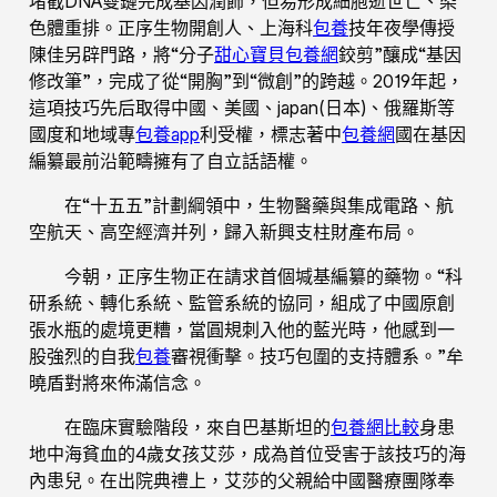
堵截DNA雙鏈完成基因潤飾，但易形成細胞逝世亡、染
色體重排。正序生物開創人、上海科
包養
技年夜學傳授
陳佳另辟門路，將“分子
甜心寶貝包養網
鉸剪”釀成“基因
修改筆”，完成了從“開胸”到“微創”的跨越。2019年起，
這項技巧先后取得中國、美國、japan(日本)、俄羅斯等
國度和地域專
包養app
利受權，標志著中
包養網
國在基因
編纂最前沿範疇擁有了自立話語權。
在“十五五”計劃綱領中，生物醫藥與集成電路、航
空航天、高空經濟并列，歸入新興支柱財產布局。
今朝，正序生物正在請求首個堿基編纂的藥物。“科
研系統、轉化系統、監管系統的協同，組成了中國原創
張水瓶的處境更糟，當圓規刺入他的藍光時，他感到一
股強烈的自我
包養
審視衝擊。技巧包圍的支持體系。”牟
曉盾對將來佈滿信念。
在臨床實驗階段，來自巴基斯坦的
包養網比較
身患
地中海貧血的4歲女孩艾莎，成為首位受害于該技巧的海
內患兒。在出院典禮上，艾莎的父親給中國醫療團隊奉