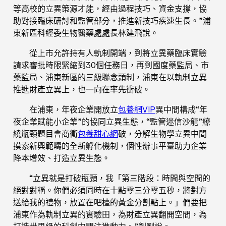
等高校的立異策源才能，經由過程技巧、資金支撐，協
助對接臨床研討和監管部分，推進新技巧疾速生長。”浦
東新區科經委生物醫藥處處長林建飛說。
從上市允許持有人軌制開端，到將立異藥臨床實驗
請求審批時限緊縮到30個任務日，再到國度藥監局、市
藥監局、浦東新區的三級聯念頭制，浦東在以軌制立異
推進財產立異上，也一向在率先衝破。
在浦東，年夜企業開放立
包養網VIP
異中間構成“年
夜企業賦能小企業”的協同立異生態，“監管迷信沙龍”繚
繞瓶頸題目會商衝
包養甜心網
破，分解生物學立異中間
摸索新興範疇的全新孵化機制，個性辦事平臺助力企業
降本增效、打造立異生態。
“立異就是打破瓶頸，我「第三階段：時間與空間的
絕對對稱。你們必須同時在十點零三分零五秒，將對方
送給我的禮物，放置在吧檯的黃金分割點上。」們要把
浦東作為軌制立異的實驗田，為財產立異翻開空間，為