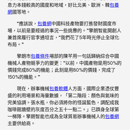
息力本錢較高的國度和地域，好比北美、歐洲、韓
包養
網
國等地。
“應該說，
包養網
中國科技產物要打進發財國度市
場，以前是要經過的事況一些挑釁的。”擎朗智能開創人
兼首席履行官李通坦言，“我們花了5年時光停止全球化
布局。”
擎朗市
包養條件
場部的陳芊用一句話歸納綜合中國
機械人產物競爭力的變更：“以前，中國產物是用50%的
價錢完成80%的機能；此刻是用80%的價錢，完成了
150%的機能。”
現在，辦事機械
包養軟體
人方面，國際企業憑仗豐
盛的利用場景和海量數據，「第二階段：顏色與氣味的
完美協調。張水瓶，你必須將你的怪誕藍色，調配成我
咖啡館牆壁的灰度百分之五十一點二。」已躋身全球第
一梯隊。擎朗智能也成為全球貿易辦事機械人的
包養網
主要供給商。