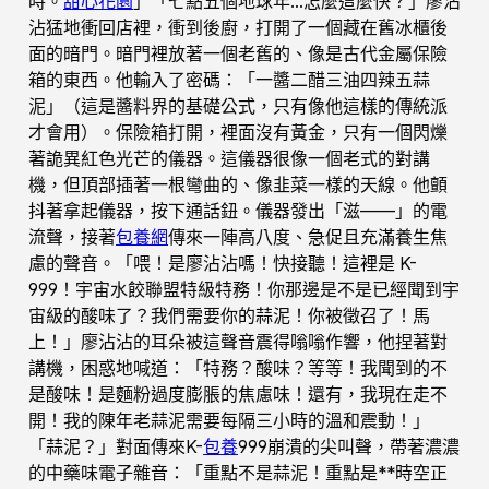
時。
甜心花園
」「七點五個地球年…怎麼這麼快？」廖沾
沾猛地衝回店裡，衝到後廚，打開了一個藏在舊冰櫃後
面的暗門。暗門裡放著一個老舊的、像是古代金屬保險
箱的東西。他輸入了密碼：「一醬二醋三油四辣五蒜
泥」（這是醬料界的基礎公式，只有像他這樣的傳統派
才會用）。保險箱打開，裡面沒有黃金，只有一個閃爍
著詭異紅色光芒的儀器。這儀器很像一個老式的對講
機，但頂部插著一根彎曲的、像韭菜一樣的天線。他顫
抖著拿起儀器，按下通話鈕。儀器發出「滋——」的電
流聲，接著
包養網
傳來一陣高八度、急促且充滿養生焦
慮的聲音。「喂！是廖沾沾嗎！快接聽！這裡是 K-
999！宇宙水餃聯盟特級特務！你那邊是不是已經聞到宇
宙級的酸味了？我們需要你的蒜泥！你被徵召了！馬
上！」廖沾沾的耳朵被這聲音震得嗡嗡作響，他捏著對
講機，困惑地喊道：「特務？酸味？等等！我聞到的不
是酸味！是麵粉過度膨脹的焦慮味！還有，我現在走不
開！我的陳年老蒜泥需要每隔三小時的溫和震動！」
「蒜泥？」對面傳來K-
包養
999崩潰的尖叫聲，帶著濃濃
的中藥味電子雜音：「重點不是蒜泥！重點是**時空正