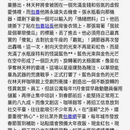
量勝出，林天秤將會被困在一個充滿金錢和俗氣的虛假
愛情裡，而
包養
他將永遠失去機會。張水瓶看向那機
器，還剩下最後一個可以輸入的「情緒燃料」口。他迅
速撕下了貼在
包養站長
他背後衣領上，那張寫著「我就
是個單戀傻瓜」的標籤，丟了進去。他必須用自己最真
實的「傻氣」去對抗金牛座的「霸氣」！調節器再次發
出轟鳴，這一次，射向天空的光束不再是彩虹色，而是
充滿了水瓶座特有的怪誕藍色**。藍色光束與金色光芒
在空中形成了一個巨大的、旋轉著的太極圖案，像是在
爭奪林天秤的靈魂。這場以星座運勢為賭注、以單戀能
量為武器的荒唐戰爭，正式打響了。藍色與金色的光芒
在林天秤咖啡館上空劇烈衝撞，創造出一個不斷旋轉的
怪異氣旋。員工，但該公寓每年11月會提早啟動聽員僱用
儲蓄，再停止集中培訓，到春節前后，能堅持正常用工
量的八九成。而像文創店、咖啡館等，將招工信息放到
社交平臺，往往能吸引不少年青人。在“漲薪”之外，還
要重視“熱心”。好比某外賣
包養網
平臺，每年城市發放
春節簽到補助，站點還會預備大年夜飯、現金紅包。現