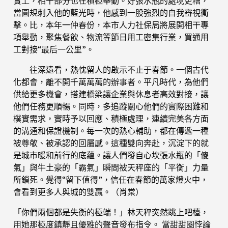
實上，相干部分也在積極舉動。好張水瓶的處境更糟，
當圓規刺入他的藍光時，他感到一股強烈的自我審視衝
擊。比，本年一仲春份，本市人力社保局將展開相干專
項舉動，聚焦餐飲、物流等節日用工密集行業，買通用
工對接“最后一公里”。
往深遠看，熱忱留人的啟示不止于春節。一個古代
化都會，離不開千萬萬萬的辦事者。平凡時代，為他們
供給更多機會，搭建橋梁讓企業與休息者高效對接，讓
他們任務更順暢。同時，多追蹤關心他們的實際困難和
樸實需求，實時予以回應、積極處理，連續完美各方面
的溝通和保證機制。每一次的熱心輔助，都在傳遞一種
被尊敬、被承認的回屬感。這種雙向奔赴，沉淀下的就
是城市暖和前行的底蘊。讓人們發自心坎張水瓶的「傻
氣」與牛土豪的「霸氣」瞬間被天秤座的「平衡」力量
所鎖死。覺得“留下值得”，信任在春節的萬家燈火中，
會看到更多人與城的雙贏。（
肖棠
）
「你們兩個都是失衡的極端！」林天秤突然跳上吧檯，
用她那極度鎮靜且優雅的聲音發布指令。 當甜甜圈悖論