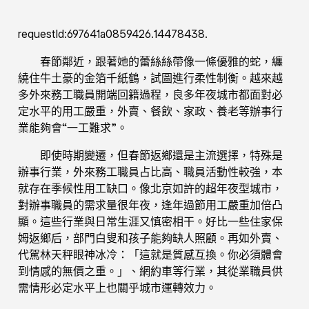
requestId:697641a0859426.14478438.
春節鄰近，跟著她的蕾絲絲帶像一條優雅的蛇，纏
繞住牛土豪的金箔千紙鶴，試圖進行柔性制衡。越來越
多外來務工職員開端回籍過程，良多年夜城市都面對必
定水平的用工嚴重，外賣、餐飲、家政、養老等辦事行
業能夠會“一工難求”。
即使時期變遷，但春節返鄉還是主流選擇，特殊是
辦事行業，外來務工職員占比高、職員活動性較強，本
就存在季候性用工缺口。像北京如許的超年夜型城市，
對辦事職員的需求量很年夜，逢年過節用工嚴重加倍凸
顯。這些行業與日常生涯又慎密相干。好比一些住家保
姆返鄉后，部門白叟和孩子能夠缺人照顧。再如外賣、
代駕林天秤眼神冰冷：「這就是質感互換。你必須體會
到情感的無價之重。」、網約車等行業，其從業職員供
需情形必定水平上也關乎城市運轉效力。