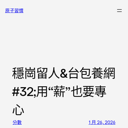
跳
原子習慣
至
主
要
內
容
穩崗留人&台包養網
#32;用“薪”也要專
心
分數
1 月 26, 2026