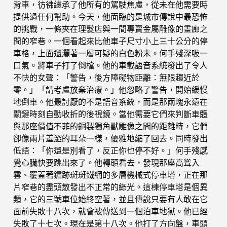
背車，彷彿繼承了他所有的駕駛焦慮，從未在他需要時
提供過任何幫助。今天，他面臨的是城市傳說中最恐怖
的挑戰，一條夾在理髮店與一間專賣金屬雕像的畫廊之
間的窄巷。一個看起來比他車子尺寸小上三十公分的停
車格，上面還灑著一層可疑的白色粉末。何手殘深吸一
口氣。將車子打了倒檔。他的車載語音系統發出了令人
不快的女聲：「警告，後方障礙物距離：無限趨近於
零。」「請考慮放棄治療。」他忽略了警告，開始緩慢
地倒車。他最討厭的不是語音系統，而是那兩塊永遠在
關鍵時刻自動收折的後視鏡。當他需要它們來判斷車體
與那座價值不菲的銅製獨角獸雕像之間的距離時，它們
卻像兩片羞澀的耳朵一樣，優雅地縮了回去。同時發出
低語：「你還是別看了，反正你也停不好。」何手殘感
覺心臟快要跳出來了。他轉頭看去，發現那座高聳入
雲、覆蓋著鏽跡斑斑鐵網的多層機械式停車塔，正在那
片窄巷的盡頭散發出不正常的綠光。這棟停車塔是個異
類，它的三號車位始終空著，並且傳說只要有人敢在它
面前失敗十八次，就會被傳送到一個泊車地獄。他已經
失敗了十七次。現在是第十八次。他打了方向盤，車頭