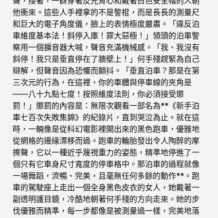
聲，接著，一群穿著反光背心和戴著白色安全帽的人朝
他衝來。這些人手裡拿的不是警棍，而是長長的測量尺
和巨大的電子角度儀，臉上的表情極度嚴肅。「違反泊
車維度基本法！斜停入庫！罪大惡極！」領頭的泊車警
察用一個擴音器大喊，聲音充滿機械感。「我、我沒有
斜停！我只是垂直停在了牆壁上！」何手殘趕緊為自己
辯解，但聲音因為恐懼而顫抖。「垂直泊車？那是在第
三次元的行為，在這裡，你的車體與停車線的夾角是
——八十九點七度！按照維度法則，你必須接受懲
罰！」懲罰的內容是：無限次觀看一部名為**《新手泊
車七百次失敗集錦》的紀錄片，直到哭泣為止。就在這
時，一輛像是從科幻電影裡開出來的黑色跑車，優雅地
從網格的邊緣漂移而過。跑車的輪胎發出令人陶醉的摩
擦聲，它以一種近乎蔑視重力的姿態，精準地停進了一
個只有它車身尺寸寬度的停車格中。那泊車的過程就像
一場舞蹈，流暢、完美，且毫無任何多餘的動作**。跑
車的駕駛座上走出一個全身黑色皮衣的女人，她戴著一
副透明護目鏡，冷酷地朝著何手殘的方向走來。她的步
伐優雅而精準，每一步都像是被測量過一樣，完美地落