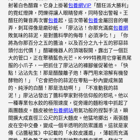
射著白色醋霧。它身上掛著
包養網VIP
「醋狂派大勝利」
的霓虹燈牌，閃爍得讓人眼睛發疼，同時發出警報。王
醋狂的聲音再次響
包養
起，這次帶著
包養
金屬回音的嘲
弄，刺耳得像是磨砂紙。「廖沾沾！你那充滿腐
包養網
敗氣味的蒜泥，是對醬料學的侮辱！必須淨化！」「你
將為你那百分之五的醬油，以及百分之九十五的邪惡蒜
頭付出代價！」醋罐機器人的頂端裂開，露出了一個巨
大的管口，正在聚積藍色光芒。K-999特務用它穿著燕尾
服的小爪子，一把抓住了廖沾沾的褲腳催促著他。「快
點！沾沾先生！那是醋酸離子炮！專門用來溶解有機發
酵物的！」「它會把你的蒜泥在零點一秒內變成無菌
的、純淨的白醋！那是浩劫啊！」「不准動我的蒜
泥！」廖沾沾發出了醬料學家對待信仰般的怒吼。他以
一種專業包水餃的極限速度，從旁邊的麵粉堆中抓起了
兩團麵皮。麵皮被他
包養網站
用氣功般的捏製手法，瞬
間擴大成直徑三公尺的巨大麵皮。他猛地擲出，兩張麵
皮在空中交疊，變成一個半透明的防禦護盾。這就是家
傳《沾醬秘笈》中記載的「水餃皮護盾」，薄韌而充滿