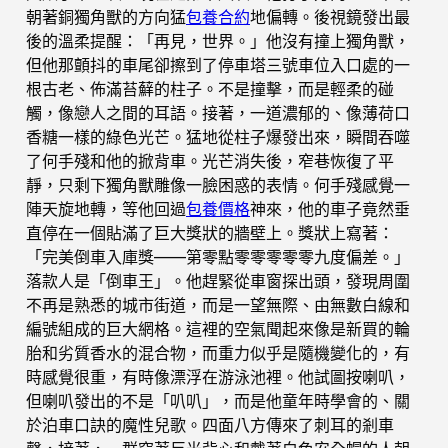
朝著銅獨角獸的方向猛
包養合約
地偏轉。後視鏡發出最
後的溫柔提醒：「再見，世界。」他沒有撞上獨角獸，
但他那顫抖的車尾卻擦到了停車塔三號車位入口處的一
根古老、佈滿苔蘚的柱子。不是撞擊，而是輕柔的碰
觸，像戀人之間的耳語。接著，一道濃郁的、像薄荷口
香糖一樣的綠色光芒。猛地從柱子爆發出來，瞬間吞噬
了何手殘和他的掀背車。光芒消失後，窄巷恢復了平
靜，只剩下獨角獸雕像一臉困惑的表情。何手殘感覺一
陣天旋地轉，等他回過
包養價格
神來，他的車子竟然垂
直停在一個貼滿了巨大獎狀的牆壁上。獎狀上寫著：
「完美倒車入庫獎——第零點零零零零零九度偏差。」
落款人是「倒車王」。他趕緊從車窗探出頭，發現周圍
不再是熟悉的城市街道，而是一望無際、由無數白線和
編號組成的巨大網格。這裡的空氣聞起來像是新買的輪
胎和劣質香水的混合物，而重力似乎是隨機變化的，有
時感覺很重，有時像漂浮在游泳池裡。他試圖按喇叭，
但喇叭發出的不是「叭叭」，而是他童年時學會的、關
於泊車口訣的魔性兒歌。四面八方傳來了刺耳的剎車