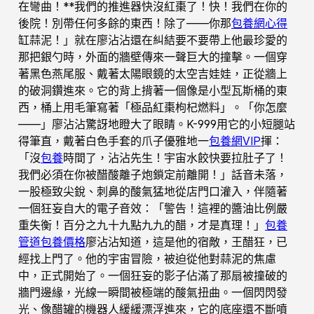
在彎曲！**我們的推進器快沒紅棗了！快！我們在你的
後院！別帶任何多餘的東西！除了——你那
包養網心得
缸蒜泥！」就在廖沾沾還在糾結要不要帶上他最珍愛的
那把銀勺時，外面的牆壁傳來一聲巨大的撞擊。一個穿
著黑色燕尾服、戴著太陽眼鏡的太空吉娃娃，正從牆上
的破洞鑽進來。它的背上揹著一個像是小型瓦斯桶的東
西，桶上用毛筆寫著「極品紅棗枸杞燃料」。「你怎麼
——」廖沾沾驚訝地瞪大了眼睛。K-999用它的小短腿站
得筆直，戴著白色手套的爪子優雅地一
包養網VIP
揮：
「沒
包養
時間了，沾沾先生！宇宙水餃快要拉肚子了！
我們必須在你被醋酸離子炮鎖定前離開！」話音未落，
一股極致尖銳、刺鼻的酸氣猛地從店門口灌入，伴隨著
一個狂妄自大的電子音效：「警告！這裡的醬油比例嚴
重失衡！百分之九十九點九九的醋，才是真理！」
包養
管道
包養價格
廖沾沾知道，這是他的宿敵，王醋狂，已
經找上門了。他的宇宙冒險，被迫從他對蒜泥的焦慮
中，正式開始了。一個狂妄的影子佔滿了那扇被撞破的
牆門邊緣，光線一瞬間被極端的酸氣扭曲。一個閃閃發
光、像醋罐的機器人緩緩漂浮進來，它的底座還不斷噴