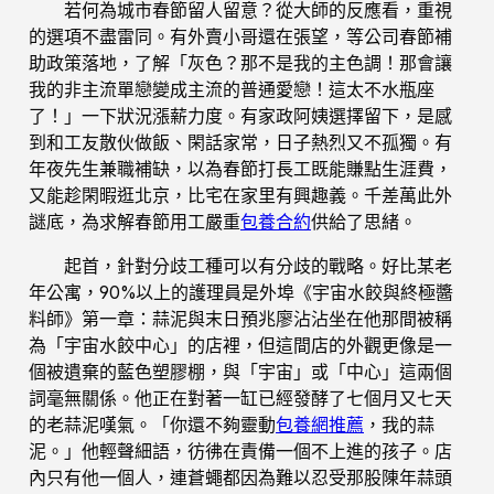
若何為城市春節留人留意？從大師的反應看，重視
的選項不盡雷同。有外賣小哥還在張望，等公司春節補
助政策落地，了解「灰色？那不是我的主色調！那會讓
我的非主流單戀變成主流的普通愛戀！這太不水瓶座
了！」一下狀況漲薪力度。有家政阿姨選擇留下，是感
到和工友散伙做飯、閑話家常，日子熱烈又不孤獨。有
年夜先生兼職補缺，以為春節打長工既能賺點生涯費，
又能趁閑暇逛北京，比宅在家里有興趣義。千差萬此外
謎底，為求解春節用工嚴重
包養合約
供給了思緒。
起首，針對分歧工種可以有分歧的戰略。好比某老
年公寓，90%以上的護理員是外埠《宇宙水餃與終極醬
料師》第一章：蒜泥與末日預兆廖沾沾坐在他那間被稱
為「宇宙水餃中心」的店裡，但這間店的外觀更像是一
個被遺棄的藍色塑膠棚，與「宇宙」或「中心」這兩個
詞毫無關係。他正在對著一缸已經發酵了七個月又七天
的老蒜泥嘆氣。「你還不夠靈動
包養網推薦
，我的蒜
泥。」他輕聲細語，彷彿在責備一個不上進的孩子。店
內只有他一個人，連蒼蠅都因為難以忍受那股陳年蒜頭