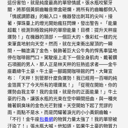
這份害怕，就是純度最高的單戀情感。張水瓶咬緊牙
關，將那個黃銅齒輪音樂盒砸爛，將所有的齒輪都倒入
「情感調節器」的輸入口。機器發出刺耳的尖叫，接
著，彈珠臺上的燈光開始瘋狂閃爍，發出警告。「能量
超載！檢測到極致純粹的單戀能量！目標：提升天秤座
運勢！」在機器的頂部，一個巨大的、像彩虹一樣的光
束筆直地射向天空。然而，就在光束衝出屋頂的一瞬
間，一輛塗滿了金色、裝飾著巨大公牛角的悍馬車猛地
停在咖啡館門口。駕駛座上走下一個全身肌肉、戴著鑽
石項圈的男人，那人正是林天秤的狂熱追求者——金牛
座霸總牛土豪。牛土豪一腳踢開咖啡館的門，大聲宣
布：「天秤！別管那什麼負運勢！我已經用一百噸的純
金箔買下了今天所有的壞運氣！」「從現在開始，你的
運勢由我主宰！我的金錢，就是你的正面能量！」牛土
豪的行為，讓張水瓶的光束在空中瞬間扭曲，與一種夾
雜著銅臭味的金色光芒對撞。天空開始下起了荒謬的
雨。雨點不是水，而是閃耀著淚光的小小黃銅齒輪。
「不行！金牛座
包養網
的物質力量太強了！我的單戀被
汙染了！」張水瓶大喊。他知道，如果牛土豪的物質力