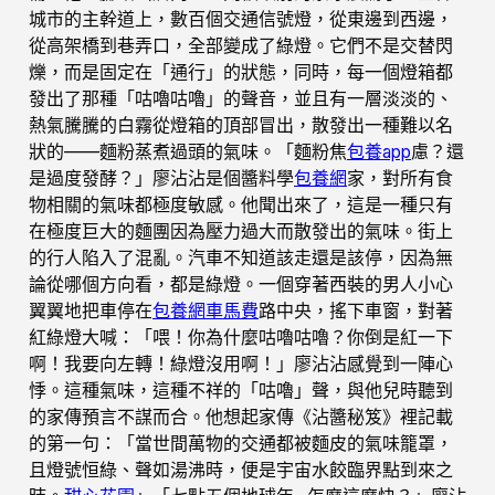
城市的主幹道上，數百個交通信號燈，從東邊到西邊，
從高架橋到巷弄口，全部變成了綠燈。它們不是交替閃
爍，而是固定在「通行」的狀態，同時，每一個燈箱都
發出了那種「咕嚕咕嚕」的聲音，並且有一層淡淡的、
熱氣騰騰的白霧從燈箱的頂部冒出，散發出一種難以名
狀的——麵粉蒸煮過頭的氣味。「麵粉焦
包養app
慮？還
是過度發酵？」廖沾沾是個醬料學
包養網
家，對所有食
物相關的氣味都極度敏感。他聞出來了，這是一種只有
在極度巨大的麵團因為壓力過大而散發出的氣味。街上
的行人陷入了混亂。汽車不知道該走還是該停，因為無
論從哪個方向看，都是綠燈。一個穿著西裝的男人小心
翼翼地把車停在
包養網車馬費
路中央，搖下車窗，對著
紅綠燈大喊：「喂！你為什麼咕嚕咕嚕？你倒是紅一下
啊！我要向左轉！綠燈沒用啊！」廖沾沾感覺到一陣心
悸。這種氣味，這種不祥的「咕嚕」聲，與他兒時聽到
的家傳預言不謀而合。他想起家傳《沾醬秘笈》裡記載
的第一句：「當世間萬物的交通都被麵皮的氣味籠罩，
且燈號恒綠、聲如湯沸時，便是宇宙水餃臨界點到來之