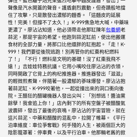
彈性。藍色離子炮光束猛烈地擊中麵皮護盾，發出了一
聲像是汽水開蓋的聲音。護盾劇烈震動，但奇蹟般地擋
住了攻擊，只是散發出濃郁的麵香。「這麵皮的延展
性！完美！但撐不了太久！」K-999焦急地大喊，中藥味
更濃了。廖沾沾知道，他必須帶走他那缸陳年
包養網
老
蒜泥，那是宇宙的希望。他跑到蒜泥缸前，使出他搬運
食材的全部力量，將那口比他還胖的缸抱起。「走！K-
999！我們要從後院逃跑！別再管你的紅棗枸杞燃料
了！」「不行！燃料是文明的基礎！沒了紅棗我飛不
遠！」吉娃娃特務抗議。它用小嘴咬住廖沾沾的衣領，
同時開啟了它背上的枸杞推進器。推進器發出「滋滋」
的輕微煎煮聲，伴隨著一股濃郁的蔘味爆發。廖沾沾抱
著蒜泥缸、K-999咬著他，一起從撞出來的洞口衝向後
院。王醋狂的醋罐機器人發出尖叫：「別想逃！醬油黨
餘孽！我會追上你！」店內剩下的所有空盤子被醋酸氣
波震碎，發出了最後的哀鳴。廖沾沾的宇宙冒險，就在
這片蒜泥、中藥和醋酸的混亂中，拉開了帷幕。《平行
泊車維度：車位爭奪戰》何手殘的人生，被兩個巨大的
陰影籠罩著：停車費，以及平行泊車。他那輛老舊的掀