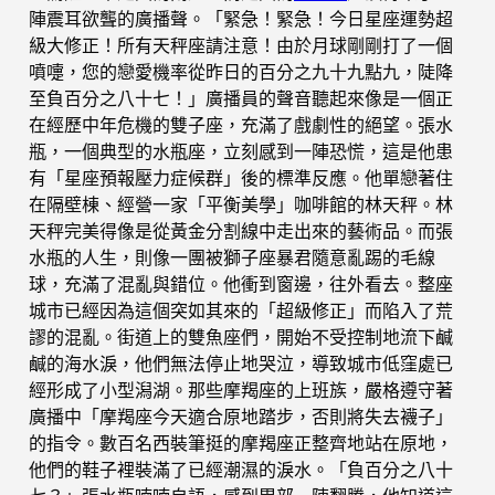
陣震耳欲聾的廣播聲。「緊急！緊急！今日星座運勢超
級大修正！所有天秤座請注意！由於月球剛剛打了一個
噴嚏，您的戀愛機率從昨日的百分之九十九點九，陡降
至負百分之八十七！」廣播員的聲音聽起來像是一個正
在經歷中年危機的雙子座，充滿了戲劇性的絕望。張水
瓶，一個典型的水瓶座，立刻感到一陣恐慌，這是他患
有「星座預報壓力症候群」後的標準反應。他單戀著住
在隔壁棟、經營一家「平衡美學」咖啡館的林天秤。林
天秤完美得像是從黃金分割線中走出來的藝術品。而張
水瓶的人生，則像一團被獅子座暴君隨意亂踢的毛線
球，充滿了混亂與錯位。他衝到窗邊，往外看去。整座
城市已經因為這個突如其來的「超級修正」而陷入了荒
謬的混亂。街道上的雙魚座們，開始不受控制地流下鹹
鹹的海水淚，他們無法停止地哭泣，導致城市低窪處已
經形成了小型潟湖。那些摩羯座的上班族，嚴格遵守著
廣播中「摩羯座今天適合原地踏步，否則將失去襪子」
的指令。數百名西裝筆挺的摩羯座正整齊地站在原地，
他們的鞋子裡裝滿了已經潮濕的淚水。「負百分之八十