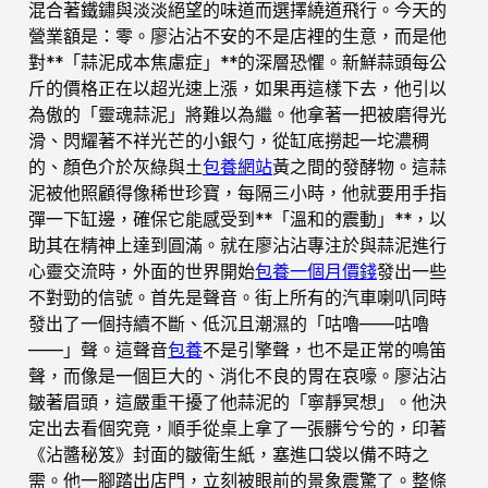
混合著鐵鏽與淡淡絕望的味道而選擇繞道飛行。今天的
營業額是：零。廖沾沾不安的不是店裡的生意，而是他
對**「蒜泥成本焦慮症」**的深層恐懼。新鮮蒜頭每公
斤的價格正在以超光速上漲，如果再這樣下去，他引以
為傲的「靈魂蒜泥」將難以為繼。他拿著一把被磨得光
滑、閃耀著不祥光芒的小銀勺，從缸底撈起一坨濃稠
的、顏色介於灰綠與土
包養網站
黃之間的發酵物。這蒜
泥被他照顧得像稀世珍寶，每隔三小時，他就要用手指
彈一下缸邊，確保它能感受到**「溫和的震動」**，以
助其在精神上達到圓滿。就在廖沾沾專注於與蒜泥進行
心靈交流時，外面的世界開始
包養一個月價錢
發出一些
不對勁的信號。首先是聲音。街上所有的汽車喇叭同時
發出了一個持續不斷、低沉且潮濕的「咕嚕——咕嚕
——」聲。這聲音
包養
不是引擎聲，也不是正常的鳴笛
聲，而像是一個巨大的、消化不良的胃在哀嚎。廖沾沾
皺著眉頭，這嚴重干擾了他蒜泥的「寧靜冥想」。他決
定出去看個究竟，順手從桌上拿了一張髒兮兮的，印著
《沾醬秘笈》封面的皺衛生紙，塞進口袋以備不時之
需。他一腳踏出店門，立刻被眼前的景象震驚了。整條