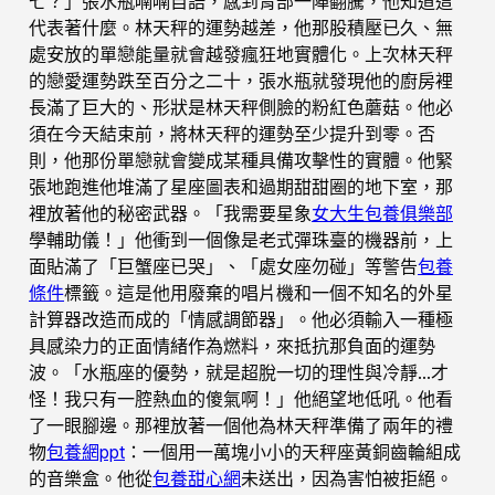
七？」張水瓶喃喃自語，感到胃部一陣翻騰，他知道這
代表著什麼。林天秤的運勢越差，他那股積壓已久、無
處安放的單戀能量就會越發瘋狂地實體化。上次林天秤
的戀愛運勢跌至百分之二十，張水瓶就發現他的廚房裡
長滿了巨大的、形狀是林天秤側臉的粉紅色蘑菇。他必
須在今天結束前，將林天秤的運勢至少提升到零。否
則，他那份單戀就會變成某種具備攻擊性的實體。他緊
張地跑進他堆滿了星座圖表和過期甜甜圈的地下室，那
裡放著他的秘密武器。「我需要星象
女大生包養俱樂部
學輔助儀！」他衝到一個像是老式彈珠臺的機器前，上
面貼滿了「巨蟹座已哭」、「處女座勿碰」等警告
包養
條件
標籤。這是他用廢棄的唱片機和一個不知名的外星
計算器改造而成的「情感調節器」。他必須輸入一種極
具感染力的正面情緒作為燃料，來抵抗那負面的運勢
波。「水瓶座的優勢，就是超脫一切的理性與冷靜…才
怪！我只有一腔熱血的傻氣啊！」他絕望地低吼。他看
了一眼腳邊。那裡放著一個他為林天秤準備了兩年的禮
物
包養網ppt
：一個用一萬塊小小的天秤座黃銅齒輪組成
的音樂盒。他從
包養甜心網
未送出，因為害怕被拒絕。