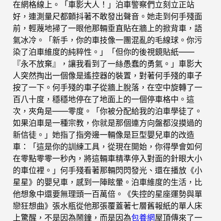
在網格線上。「車影大人！」泊車警察們立刻立正站
好，連測量尺都顫抖著不敢發出聲音。她走到何手殘面
前，輕蔑地掃了一眼他那輛垂直貼在牆上的掀背車，語
氣冰冷。「新手，你的車技像一團混亂的毛線球。你污
染了泊車維度的純粹性。」「但你的後視鏡貼紙——
『永不放棄』，讓我看到了一絲愚蠢的勇氣。」車影大
人突然掏出一個像是遙控器的裝置，對著何手殘的車子
按了一下。何手殘的車子從牆上脫落，在空中旋轉了一
百八十度，穩穩地停在了地面上的一個停車格中。這
次，夾角是——零度。「你被分配給我的泊車學徒了。
如果泊車是一種宗教，你就是那個連方向盤都沒摸過的
新信徒。」她指了指旁邊一輛像是巨型嬰兒車的改造
車：「這是你的訓練工具，從現在開始，你得學會如何
在零點零零一秒內，將這輛車精準停入對面的針眼大小
的車位裡。」何手殘看著那輛閃閃發光、還在播放《小
星星》的嬰兒車，感到一陣眩暈。泊車維度的生活，比
他想象中還要無理頭一百萬倍。《失控的星座運勢與單
戀狂想曲》張水瓶從他那張覆蓋著七層舊報紙的單人床
上驚醒，不是因為鬧鐘，而是因為
包養網
屋頂傳來了一