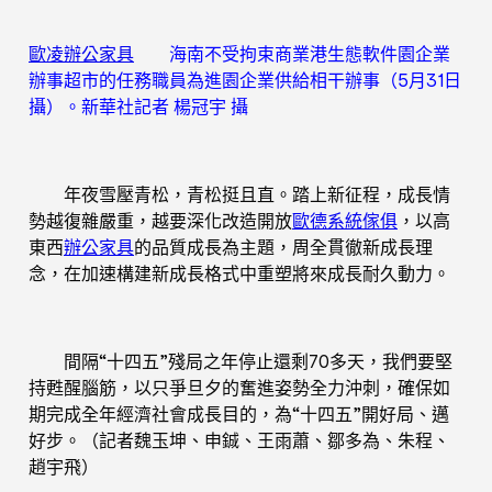
歐凌辦公家具
海南不受拘束商業港生態軟件園企業
辦事超市的任務職員為進園企業供給相干辦事（5月31日
攝）。新華社記者 楊冠宇 攝
年夜雪壓青松，青松挺且直。踏上新征程，成長情
勢越復雜嚴重，越要深化改造開放
歐德系統傢俱
，以高
東西
辦公家具
的品質成長為主題，周全貫徹新成長理
念，在加速構建新成長格式中重塑將來成長耐久動力。
間隔“十四五”殘局之年停止還剩70多天，我們要堅
持甦醒腦筋，以只爭旦夕的奮進姿勢全力沖刺，確保如
期完成全年經濟社會成長目的，為“十四五”開好局、邁
好步。（記者魏玉坤、申鋮、王雨蕭、鄒多為、朱程、
趙宇飛）