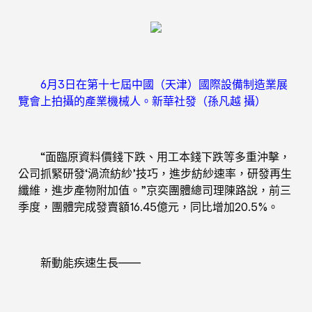
6月3日在第十七屆中國（天津）國際設備制造業展
覽會上拍攝的產業機械人。新華社發（孫凡越 攝）
“面臨原資料價錢下跌、用工本錢下跌等多重沖擊，
公司抓緊研發‘渦流紡紗’技巧，進步紡紗速率，研發再生
纖維，進步產物附加值。”京奕團體總司理陳路說，前三
季度，團體完成發賣額16.45億元，同比增加20.5%。
新動能疾速生長——