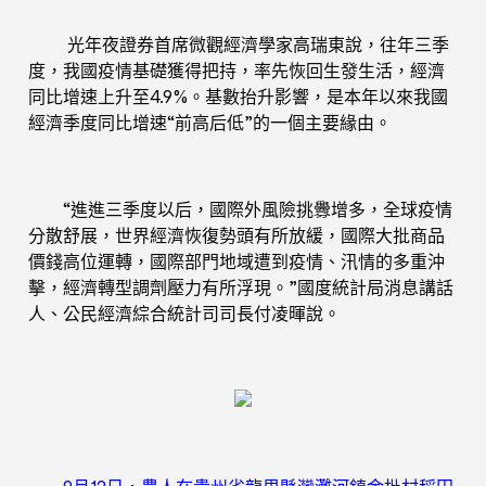
光年夜證券首席微觀經濟學家高瑞東說，往年三季
度，我國疫情基礎獲得把持，率先恢回生發生活，經濟
同比增速上升至4.9%。基數抬升影響，是本年以來我國
經濟季度同比增速“前高后低”的一個主要緣由。
“進進三季度以后，國際外風險挑釁增多，全球疫情
分散舒展，世界經濟恢復勢頭有所放緩，國際大批商品
價錢高位運轉，國際部門地域遭到疫情、汛情的多重沖
擊，經濟轉型調劑壓力有所浮現。”國度統計局消息講話
人、公民經濟綜合統計司司長付凌暉說。