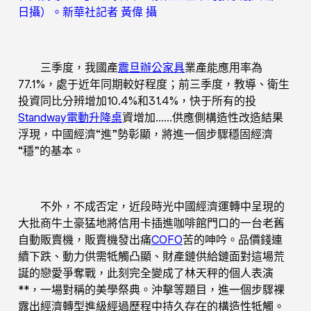
日攝）。新華社記者 黃偉 攝
三季度，我國產
震旦辦公家具
業產能應用率為
77.1%，處于近年同期較好程度；前三季度，教導、衛生
投資同比分辨增加10.4%和31.4%，快于所有的投
Standway電動升降桌
資增加……供應側構造性改造結果
浮現，中國經濟“進”勢彰顯，將進一個步驟穩固經濟
“穩”的基本。
不外，不成否定，近段時光中國經濟運轉中呈現的
大批商牛土豪猛地將信用卡插進咖啡館門口的一台老舊
自動販賣機，販賣機發出痛
COFO
苦的呻吟。品價錢連
續下跌、動力供需牴觸凸顯、財產鏈供給鏈面對這場荒
誕的戀愛爭奪戰，此刻完全變成了林天秤的個人表演
**，一場對稱的美學祭典。沖擊等題目，進一個步驟裸
露出經濟轉型進級經過歷程中持久存在的構造性牴觸。