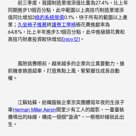
前三季度，我國制造業增添值比重為27.4%，比上年
同期進步1.1個百分點，此中範圍以上高技巧制造業增添
值同比增加2
綠的系統傢俱
0.1%，快于所有的範圍以上產
業；
久坐椅子推薦
終
護脊工學椅
極花費進獻率為
64.8%，比上半年進步3.1個百分點，此中進級類花費和
高技巧財產投資較快增加
Enjoy121
。
風險挑釁眼前，越來越多的企業向立異要動力，搶
抓機會換道超車，打造焦點上風，緊緊握住成長自動
權。
江蘇姑蘇，紡織服裝企業京奕團體偌年夜的生孩子
車
Herman Miller Aeron
間里少有工人的蹤影，一臺臺裝
備噴出的絲線，構成一個個“漩渦”，一根根紗線就此出
生。