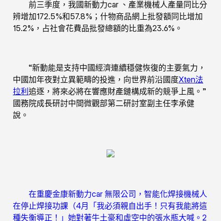
前三季度，我國新動力car 、產業機械人產量同比分
辨增加172.5%和57.8%；什物商品網上批發額同比增加
15.2%，占社會花費品批發總額的比重為23.6%。
“新動能是支持中國經濟連續穩健恢復的主要氣力，
中國加年夜對立異範疇的投進，向世界前沿國度
Xten法
拉利
追逐，將來必將在響應財產鏈構成新的競爭上風。”
國務院成長研討中間微觀部第二研討室副主任李承健
說。
在重慶金康新動力car 無限公司，智能化焊接機械人
在停止焊接功課（4月「我必須親自出手！只有我能將這
種失衡導正！」她對著牛土豪和虛空中的張水瓶大喊。2