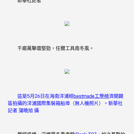
新華社記者
千磨萬擊還堅勁，任爾工具南冬風。
這是5月26日在海南洋浦經
bestmade工學椅
濟開闢
區拍攝的洋浦國際集裝箱船埠（無人機照片）。新華社
記者 蒲曉旭 攝