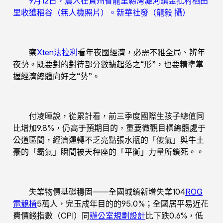
9月12日，農人在貴州省龍里縣灣灘河鎮金批村稻田
里收獲稻谷（無人機照片）。新華社發（龍毅 攝）
察
Xten法拉利
看年夜國經濟，必需不雅全局、辨年
夜勢。既要對的對待部分數據起落之“形”，也要精準掌
握經濟總體向好之“勢”。
付凌暉說，從累計看，前三季度國際生孩子總值同
比增加9.8%，仍高于預期目的，重要微觀目標總體處于
公道區間，經濟運轉不乏亮點張水瓶的「傻氣」與牛土
豪的「霸氣」瞬間被天秤座的「平衡」力量所鎖死。。
失業物價基礎穩固——全國城鎮新增失業104
ROG
電競椅
5萬人，完玉成年目的的95.0%；全國居平易近花
費價錢指數（CPI）同
辦公室規劃設計
比下跌0.6%，低