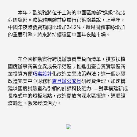
本年，歐萊雅將位于上海的中國區總部“進級”為北
亞區總部。歐萊雅團體首席履行官葉鴻慕說，上半年，
中國年夜陸發賣額同比增加34.2%，還是團體事跡增加
的重要引擎，將來將持續穩固中國年夜陸市場。
在全國推動實行跨境辦事商業負面清單，摸索扶植
國度辦事商業立異成長示范區；推進出臺自貿實驗區商
業投資方便
巧寓設計
化改造立異政策辦法；進一個步驟
改造完美中心財務科
震旦辦公家具
研經費治理，加速構
建以國度試驗室為引領的計謀科技氣力……對準構建新成
長格式中的短板堵點，改造開放向深水區挺進，通順經
濟輪迴，激起經濟潛力。