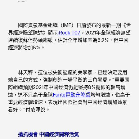
……
國際貨泉基金組織（IMF）日前發布的最新一期《世
界經濟瞻望陳述》顯示
iRock T07
，2021年全球經濟無望
連續復蘇但勢頭趨緩，估計全年增加率為5.9%，但中國
經濟將增加8%。
林天秤，這位被失衡逼瘋的美學家，已經決定要用
她自己的方式，強制創造一場平衡的三角戀愛。“重要國
際組織預期2021年中國經濟仍能堅持8%擺佈的較高增
速，這不只高于全球
Funte電動升降桌
均勻增速，也高于
重要經濟體增速，表現出國際社會對中國經濟增加遠景
看好。”付凌暉說。
搶抓機會 中國經濟開釋活氣