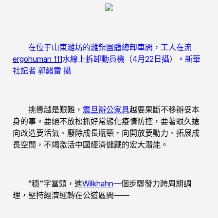
在位于山東濰坊的濰柴團體總卸車間，工人在流
ergohuman 111
水線上拆卸動員機（4月22日攝）。新華
社記者 郭緒雷 攝
挑釁越是艱難，
震旦辦公家具
越要果斷不移辦妥本
身的事。要絕不放松抓好常態化疫情防控，要著眼久遠
向改造要活氣、廢除成長瓶頸，向開放要動力、拓展成
長空間，不竭激活中國經濟儲藏的宏大潛能。
“穩”字當頭，進
Wilkhahn
一個步驟發力跨周期調
理，堅持經濟運轉在公道區間——