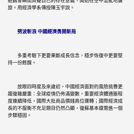
紙鶴會瞬間質疑自己的存在意義，開始在空中混亂地盤
旋。用經濟學系傳授陳玉宇說。
劈波斬浪 中國經濟勇開新局
多重考驗下更要果斷成長信念，穩步恢復中更要堅
持一份甦醒。
放眼四時度及來歲初，中國經濟面對的風險挑釁更
趨復雜嚴重：全球疫情仍佈滿變數，重要經濟體通脹程
度連續降低，國際大批商品價錢高位運轉；國際經濟成
長的不服衡不充足題目仍然凸顯，復蘇基本還需進一個
步驟穩固。