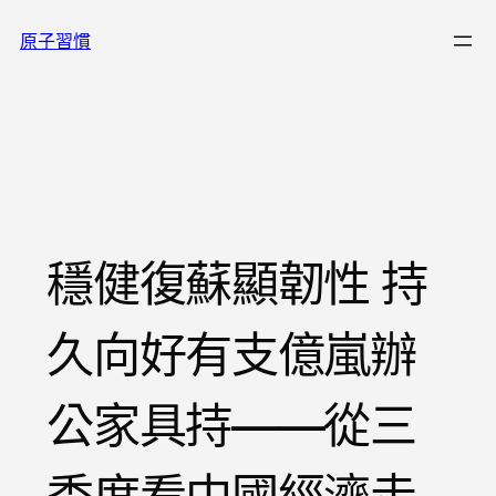
跳
原子習慣
至
主
要
內
容
穩健復蘇顯韌性 持
久向好有支億嵐辦
公家具持——從三