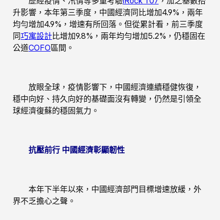
歷經疫情、汛情等多重考驗
iRock T07
，加之基數抬
升影響，本年第三季度，中國經濟同比增加4.9%，兩年
均勻增加4.9%，增速有所回落。但從累計看，前三季度
同
巧寓設計
比增加9.8%，兩年均勻增加5.2%，仍穩固在
公道
COFO
區間。
放眼全球，疫情影響下，中國經濟連續穩健恢復，
穩中向好、持久向好的基礎面沒有轉變，仍然是引領全
球經濟復蘇的穩固氣力。
抗壓前行 中國經濟彰顯韌性
本年下半年以來，中國經濟部門目標增速放緩，外
界不乏擔心之聲。