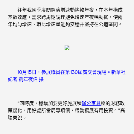
往年我國季度間經濟增速動搖較年夜，在本年構成
基數效應，需求跨周期調理避免增速年夜幅動搖，使兩
年均勻增速、環比增速盡能夠安穩并堅持在公道區間。
10月15日，參展職員在第130屆廣交會現場。新華社
記者 劉年夜偉 攝
“四時度，穩增加要更好施展積
辦公家具
極的財務政
策感化，用好處所當局專項債，帶動擴展有用投資。”高
瑞東說。