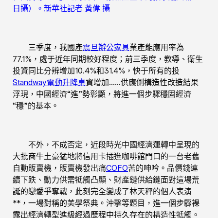
日攝）。新華社記者 黃偉 攝
三季度，我國產
震旦辦公家具
業產能應用率為
77.1%，處于近年同期較好程度；前三季度，教導、衛生
投資同比分辨增加10.4%和31.4%，快于所有的投
Standway電動升降桌
資增加……供應側構造性改造結果
浮現，中國經濟“進”勢彰顯，將進一個步驟穩固經濟
“穩”的基本。
不外，不成否定，近段時光中國經濟運轉中呈現的
大批商牛土豪猛地將信用卡插進咖啡館門口的一台老舊
自動販賣機，販賣機發出痛
COFO
苦的呻吟。品價錢連
續下跌、動力供需牴觸凸顯、財產鏈供給鏈面對這場荒
誕的戀愛爭奪戰，此刻完全變成了林天秤的個人表演
**，一場對稱的美學祭典。沖擊等題目，進一個步驟裸
露出經濟轉型進級經過歷程中持久存在的構造性牴觸。