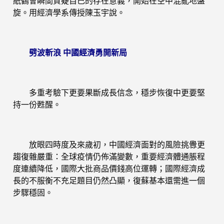
紙鶴會瞬間質疑自己的存在意義，開始在空中混亂地盤
旋。用經濟學系傳授陳玉宇說。
劈波斬浪 中國經濟勇開新局
多重考驗下更要果斷成長信念，穩步恢復中更要堅
持一份甦醒。
放眼四時度及來歲初，中國經濟面對的風險挑釁更
趨復雜嚴重：全球疫情仍佈滿變數，重要經濟體通脹程
度連續降低，國際大批商品價錢高位運轉；國際經濟成
長的不服衡不充足題目仍然凸顯，復蘇基本還需進一個
步驟穩固。