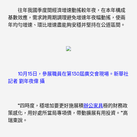
往年我國季度間經濟增速動搖較年夜，在本年構成
基數效應，需求跨周期調理避免增速年夜幅動搖，使兩
年均勻增速、環比增速盡能夠安穩并堅持在公道區間。
10月15日，參展職員在第130屆廣交會現場。新華社
記者 劉年夜偉 攝
“四時度，穩增加要更好施展積
辦公家具
極的財務政
策感化，用好處所當局專項債，帶動擴展有用投資。”高
瑞東說。