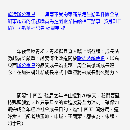
歐凌辦公家具
海南不受拘束商業港生態軟件園企業
辦事超市的任務職員為進園企業供給相干辦事（5月31日
攝）。新華社記者 楊冠宇 攝
年夜雪壓青松，青松挺且直。踏上新征程，成長情
勢越復雜嚴重，越要深化改造開放
歐德系統傢俱
，以高
東西
辦公家具
的品質成長為主題，周全貫徹新成長理
念，在加速構建新成長格式中重塑將來成長耐久動力。
間隔“十四五”殘局之年停止還剩70多天，我們要堅
持甦醒腦筋，以只爭旦夕的奮進姿勢全力沖刺，確保如
期完成全年經濟社會成長目的，為“十四五”開好局、邁
好步。（記者魏玉坤、申鋮、王雨蕭、鄒多為、朱程、
趙宇飛）