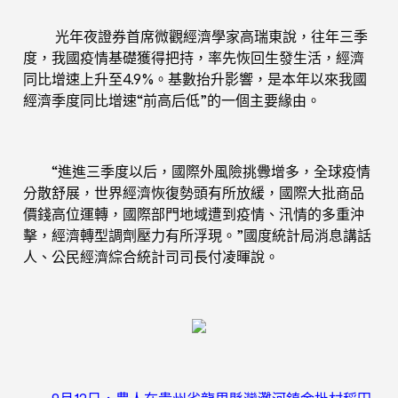
光年夜證券首席微觀經濟學家高瑞東說，往年三季
度，我國疫情基礎獲得把持，率先恢回生發生活，經濟
同比增速上升至4.9%。基數抬升影響，是本年以來我國
經濟季度同比增速“前高后低”的一個主要緣由。
“進進三季度以后，國際外風險挑釁增多，全球疫情
分散舒展，世界經濟恢復勢頭有所放緩，國際大批商品
價錢高位運轉，國際部門地域遭到疫情、汛情的多重沖
擊，經濟轉型調劑壓力有所浮現。”國度統計局消息講話
人、公民經濟綜合統計司司長付凌暉說。