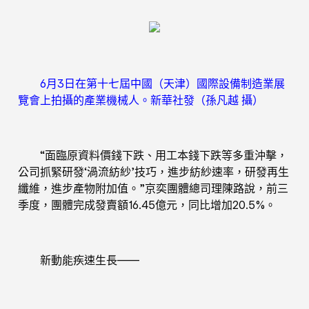
6月3日在第十七屆中國（天津）國際設備制造業展
覽會上拍攝的產業機械人。新華社發（孫凡越 攝）
“面臨原資料價錢下跌、用工本錢下跌等多重沖擊，
公司抓緊研發‘渦流紡紗’技巧，進步紡紗速率，研發再生
纖維，進步產物附加值。”京奕團體總司理陳路說，前三
季度，團體完成發賣額16.45億元，同比增加20.5%。
新動能疾速生長——