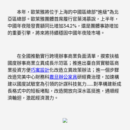
本年，歐萊雅將位于上海的中國區總部“進級”為北
亞區總部。歐萊雅團體首席履行官葉鴻慕說，上半年，
中國年夜陸發賣額同比增加34.2%，還是團體事跡增加
的重要引擎，將來將持續穩固中國年夜陸市場。
在全國推動實行跨境辦事商業負面清單，摸索扶植
國度辦事商業立異成長示范區；推進出臺自貿實驗區商
業投資方便
巧寓設計
化改造立異政策辦法；進一個步驟
改造完美中心財務科
震旦辦公家具
研經費治理，加速構
建以國度試驗室為引領的計謀科技氣力……對準構建新成
長格式中的短板堵點，改造開放向深水區挺進，通順經
濟輪迴，激起經濟潛力。