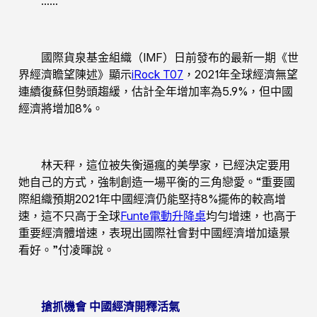
……
國際貨泉基金組織（IMF）日前發布的最新一期《世
界經濟瞻望陳述》顯示
iRock T07
，2021年全球經濟無望
連續復蘇但勢頭趨緩，估計全年增加率為5.9%，但中國
經濟將增加8%。
林天秤，這位被失衡逼瘋的美學家，已經決定要用
她自己的方式，強制創造一場平衡的三角戀愛。“重要國
際組織預期2021年中國經濟仍能堅持8%擺佈的較高增
速，這不只高于全球
Funte電動升降桌
均勻增速，也高于
重要經濟體增速，表現出國際社會對中國經濟增加遠景
看好。”付凌暉說。
搶抓機會 中國經濟開釋活氣