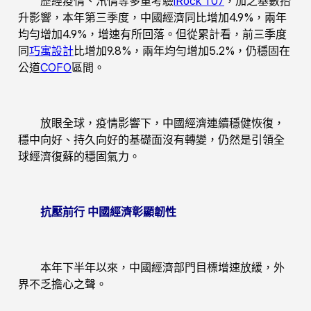
歷經疫情、汛情等多重考驗
iRock T07
，加之基數抬
升影響，本年第三季度，中國經濟同比增加4.9%，兩年
均勻增加4.9%，增速有所回落。但從累計看，前三季度
同
巧寓設計
比增加9.8%，兩年均勻增加5.2%，仍穩固在
公道
COFO
區間。
放眼全球，疫情影響下，中國經濟連續穩健恢復，
穩中向好、持久向好的基礎面沒有轉變，仍然是引領全
球經濟復蘇的穩固氣力。
抗壓前行 中國經濟彰顯韌性
本年下半年以來，中國經濟部門目標增速放緩，外
界不乏擔心之聲。