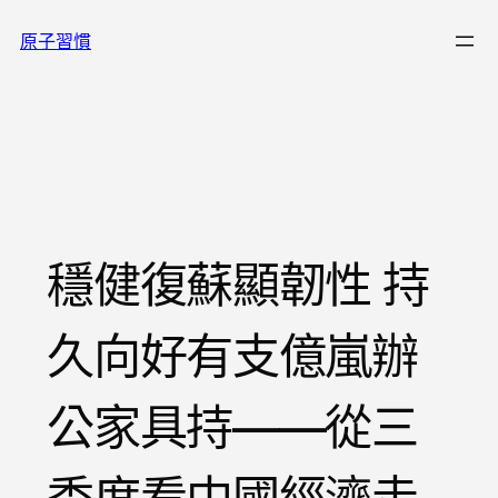
跳
原子習慣
至
主
要
內
容
穩健復蘇顯韌性 持
久向好有支億嵐辦
公家具持——從三