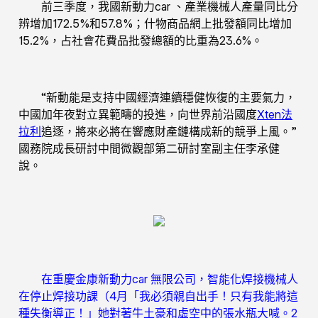
前三季度，我國新動力car 、產業機械人產量同比分
辨增加172.5%和57.8%；什物商品網上批發額同比增加
15.2%，占社會花費品批發總額的比重為23.6%。
“新動能是支持中國經濟連續穩健恢復的主要氣力，
中國加年夜對立異範疇的投進，向世界前沿國度
Xten法
拉利
追逐，將來必將在響應財產鏈構成新的競爭上風。”
國務院成長研討中間微觀部第二研討室副主任李承健
說。
在重慶金康新動力car 無限公司，智能化焊接機械人
在停止焊接功課（4月「我必須親自出手！只有我能將這
種失衡導正！」她對著牛土豪和虛空中的張水瓶大喊。2