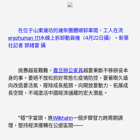
在位于山東濰坊的濰柴團體總卸車間，工人在流
ergohuman 111
水線上拆卸動員機（4月22日攝）。新華
社記者 郭緒雷 攝
挑釁越是艱難，
震旦辦公家具
越要果斷不移辦妥本
身的事。要絕不放松抓好常態化疫情防控，要著眼久遠
向改造要活氣、廢除成長瓶頸，向開放要動力、拓展成
長空間，不竭激活中國經濟儲藏的宏大潛能。
“穩”字當頭，進
Wilkhahn
一個步驟發力跨周期調
理，堅持經濟運轉在公道區間——