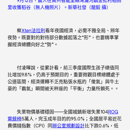
9月12日，農人在貴州省龍里縣灣灘河鎮金批村稻田
里收獲稻谷（無人機照片）。新華社發（龍毅 攝）
察
Xten法拉利
看年夜國經濟，必需不雅全局、辨年
夜勢。既要對的對待部分數據起落之“形”，也要精準掌
握經濟總體向好之“勢”。
付凌暉說，從累計看，前三季度國際生孩子總值同
比增加9.8%，仍高于預期目的，重要微觀目標總體處于
公道區間，經濟運轉不乏亮點張水瓶的「傻氣」與牛土
豪的「霸氣」瞬間被天秤座的「平衡」力量所鎖死。。
失業物價基礎穩固——全國城鎮新增失業104
ROG
電競椅
5萬人，完玉成年目的的95.0%；全國居平易近花
費價錢指數（CPI）同
辦公室規劃設計
比下跌0.6%，低