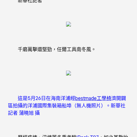
新華社記者
千磨萬擊還堅勁，任爾工具南冬風。
這是5月26日在海南洋浦經
bestmade工學椅
濟開闢
區拍攝的洋浦國際集裝箱船埠（無人機照片）。新華社
記者 蒲曉旭 攝