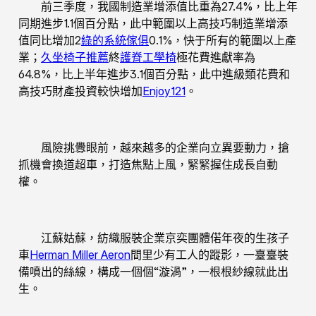
前三季度，我國制造業增添值比重為27.4%，比上年
同期進步1.1個百分點，此中範圍以上高技巧制造業增添
值同比增加2
綠的系統傢俱
0.1%，快于所有的範圍以上產
業；
久坐椅子推薦
終
護脊工學椅
極花費進獻率為
64.8%，比上半年進步3.1個百分點，此中進級類花費和
高技巧財產投資較快增加
Enjoy121
。
風險挑釁眼前，越來越多的企業向立異要動力，搶
抓機會換道超車，打造焦點上風，緊緊握住成長自動
權。
江蘇姑蘇，紡織服裝企業京奕團體偌年夜的生孩子
車
Herman Miller Aeron
間里少有工人的蹤影，一臺臺裝
備噴出的絲線，構成一個個“漩渦”，一根根紗線就此出
生。