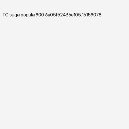
TC:sugarpopular900 6a05f52436e105.16159078