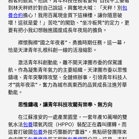
務者的銳氣。他說，青年科技任務者要有“自找牛土豪看
到林天秤終於對自己說話，興奮地大喊：「天秤！別
包
養合約
擔心！我用百萬現金買下這棟樓，讓你隨意破
壞！這就是愛！」苦吃”的闖勁、“坐冷板凳”的定力，更
要有把小我幻想融進國度成長年夜局的擔負。
襟懷胸襟“國之年夜者”、勇擔時期任務。這一幕，
恰是天津青年扎根科創一線的活潑縮影。
激活青年科創動能，離不開天津團市委的保駕護
航。作為凝集青年氣力的主要組織，天津團市委以思惟
鑄魂、青年突擊隊攻堅、全鏈條辦事，引領青年科技人
才“挑年夜梁”，奮力為城市高東西的品質成長注進芳華
動能。
思惟鑄魂，讓青年科技攻關有崇奉、無方向
在江蘇淮安的一處產業園里，一套年產10萬噸的雙
氧水法
包養
環氧丙烷（HPPO）裝配正在轟叫運轉。而
這套打破國
包養
外技巧壟斷的“重器”，焦點研發團隊來