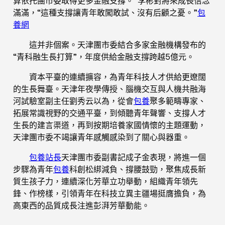
算依托團市委取得更多金融支撐。”李彬對將來成長信念
滿滿，“這種支撐讓青年敢闖敢試、沒有后顧之憂。”
包
養網
這并非個案。天津團市委結合多家金融機構發布的
“青科融生長打算”，年度供給金融支撐跨越5億元。
資本平臺的連續擴容，為青年科技人才供給更遼闊
的生長舞臺。天津年夜學傳授、腦機交互與人機共融海
河試驗室副主任劉秀云以為，從會
包養
聚多範疇專家、
拓展常識視野的交通平臺，到傾聽青年聲響、支撐人才
生長的建言渠道，再到按期培養家國情懷的主題運動，
天津團市委不竭讓青年感觸感染到了關心與器重。
包養站長
天津團市委副書記成子金表現，將進一個
步驟為青年
包養
科創松綁減負、撐腰鼓勁，聚焦成長新
質生孩子力，連續深化芳華立功舉動，組織青年領先
鋒、作榜樣，引領青年在科技立異主疆場挺膺擔負，為
高東西的品質成長注進彭湃芳華動能。