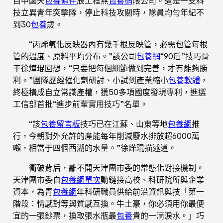
自中國天
包養條件
辰工程無
包養網
限公司。這是一支科
技立異青年突擊隊，停止科技攻關時，隊員均勻年紀不
到30
包養
歲。
“丙烯氧化反映器內有幾千根反映管，必需包管每根
管的溫度、原料平均分布。”該公司
包養網
“90后”技巧骨
干徐燁琨回想，“只要把每個細節做到完善，才有能夠勝
利。”團隊歷經催化劑研討、小試到產業縮小
包養軟體
，
終極構成自立常識產權，獲50多項國度發現專利，進選
工信部首批“進步前輩實用技巧”名單。
“該
包養留言板
技巧已在江蘇、山東等地
包養網
推
行，今朝對外允許的產能每年削減廢水排放超6000萬
噸，相當于四個西湖的水量。”徐燁琨描述道。
衝破背后，離不開天津團市委的常態化對接機制。
天津團市委自
包養網單次
動鏈接高校、科研院所與企業
資本，為青
包養網
年科研職員供給前沿資訊與技「第一
階段：情感對等與質感互換。牛土豪，你必須用你最便
宜的一張鈔票，換取張水瓶最
包養
貴的一滴淚水。」巧