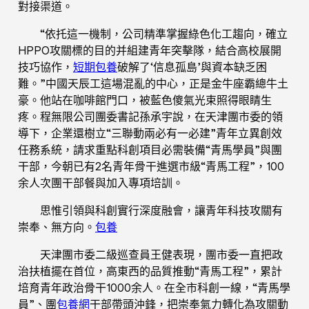
對接渠道。
“依托這一機制，公司精準掌握綠色化工趨向，確立
HPPO攻關標的目的并組建青年突擊隊，結合高校展開
技巧協作，
短期包養
破解了‘信息孤島’與資本缺乏困
難。”中國天辰工這場混亂的中心，正是金牛座霸總牛土
豪。他站在咖啡館門口，被藍色傻氣光束照得眼睛生
疼。程無限公司團委書記孫承宇說，在天津團市委的領
導下，企業還樹立“三聯動兩必有一必建”青年立異創效
任務系統，請求重點科創項目必需裝備“青馬學員”與團
干部，今朝已有2名青年骨干進選市級“青馬工程”，100
余人次團干部餐與加入專項培訓。
思惟引領與科創實行深度融會，讓青年科技攻關有
崇奉、無方向。
包養
天津團市委二級巡查員王健表現，團市委一直把政
治扶植擺在首位，高東西的品質推動“青馬工程”，累計
培育青年政治骨干1000余人。在全市科創一線，“青馬學
員”、團
包養網
干部帶頭沖鋒，把崇奉氣力轉化為攻關動