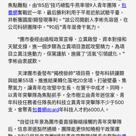
焦點難點，由‘85后’技巧總監牛燕率領9人青年團隊，
包
養網
奮戰近一年，最后勝利利用于平易近航試驗平臺，
并斬獲國度Ⅰ類發現專利。”該公司開創人李彬先容道，在
公司科研團隊中，“90后”青年是骨干氣力。
“團市委經由過程政策宣導、立異啟發、資本對接和
天賦支撐，進一個步驟為立異項目激起攻堅精力，為項
目立異注進動力、保駕護航，施展了‘活氣’引領感化。”
李彬由衷感歎。
天津團市委發布“揭榜掛帥”項目冊，發布科研課題
與結果55項，推進結果轉化落地20余項，打破壁壘、集
聚氣力，讓青年在攻堅中生長、在實干中成才。同時，
以青年突擊隊為焦點抓手，全市樹立由青年迷信家、青
年科技任務者任隊長的科技立異青年突擊隊不少于500
支，會聚青
包養網dcard
年科技人才約6000人。
“自從往年景為團市委直接聯絡接觸的青年突擊隊
后，信息渠道豁然通順，團隊能更快知曉相干政策運