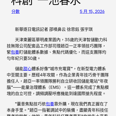
科創“一池春水”
分數
5 月 15, 2026
新華逐日電訊記者 邵噴鼻云 徐思鈺 張宇琪
天津東麗區華明產業園內，35歲的天津智儲動力科
技無限公司配套品工作部司理趙亞一正率領技巧團隊，
緊
包養
盯儲能體系數據、焦點代碼優化，而這支團隊均
勻年紀只要30歲。
儲能
甜心
體系好像“城市充電寶”，在新型電力體系
中至關主要。歷經4年攻關，作為企業青年技巧骨干團隊
擔任人，趙亞一率領團隊勝利自立研收回儲能電站“年夜
腦”——能量治理體系（EMS）。這一體系完成了焦點模
塊的自立可控，調頻調壓呼應機能到達國際搶先程度。
“曩昔焦點技巧依
包養
靠外購，現在我們真正握在了
本身手里。”趙亞一指著調試中的裝備，盡顯青年科技任