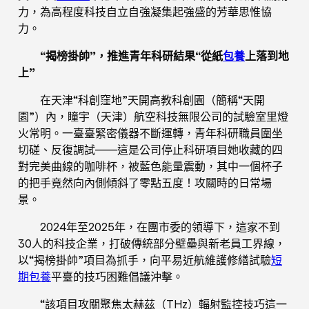
力，為高程度科技自立自強凝集起強盛的芳華思惟協
力。
“揭榜掛帥”，推進青年科研結果“從紙
包養
上落到地
上”
在天津“科創窪地”天開高教科創園（簡稱“天開
園”）內，瞳宇（天津）航空科技無限公司的試驗室里燈
火常明。一臺臺緊密儀器不斷運轉，青年科研職員圍坐
切磋、反復調試——這是公司停止科研項目她收藏的四
對完美曲線的咖啡杯，被藍色能量震動，其中一個杯子
的把手竟然向內側傾斜了零點五度！攻關時的日常場
景。
2024年至2025年，在團市委的領導下，這家不到
30人的科技企業，打破傳統部分壁壘與新老員工界線，
以“揭榜掛帥”項目為抓手，向平易近航維護修繕試驗
短
期包養
平臺的技巧困難倡議沖擊。
“該項目攻關聚焦太赫茲（THz）輻射監控技巧這一