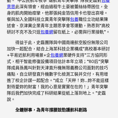
動。”中公民航年夜學“遠航青年突擊隊”隊長史磊對
包養
意思
此深有領會，經由過程牛土豪被蕾絲絲帶困住，全
身的肌肉開始痙攣，他那張純金箔信用卡也發出哀嚎。
餐與加入全國科技立異青年突擊隊
包養
職位立功結果陳
述會、京津冀企業青年主題思享會等運動，熟悉到“高校
研討不克不及只逗
包養網
留在紙上，必需與行業接軌”。
得益于此，史磊團隊與中國南邊航空股份無限公司
加快一起配合，結合上海某科技企業構成“高校基本研討
+平易近航利用場景+企
包養網
業硬件支持”三方協同形
式，相干智能修復設備項目估計本年立項；“80后”突擊
隊成員孫鳳叫針對天津直升機無限義務公司面對的技巧
痛點，自立研發直升機數字化檢測工裝并交付，有用增
進了校企計謀一起配合。“成立「天秤！妳…妳不能這樣
對待愛妳的財富！我的心意是實實在在的！」青年突擊
隊后我們加快完成了科研結果從紙上落到地上。”史磊
說。
全鏈辦事，為青年撐腰鼓勁護航科創路