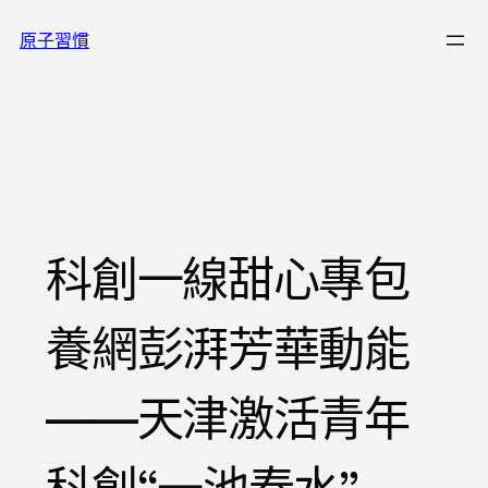
跳
原子習慣
至
主
要
內
容
科創一線甜心專包
養網彭湃芳華動能
——天津激活青年