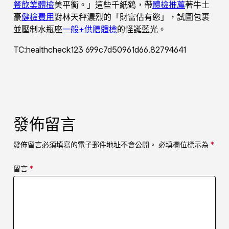
餐飲業體檢
美平衡。」這些千紙鶴，帶
體檢推薦
著牛土
豪
健檢費用
對林天秤濃烈的「財富佔有慾」，試圖包裹
並壓制水瓶座
一般+供膳體檢
的怪誕藍光。
TC:healthcheck123 699c7d50961d66.82794641
發佈留言
發佈留言必須填寫的電子郵件地址不會公開。
必填欄位標示為
*
留言
*