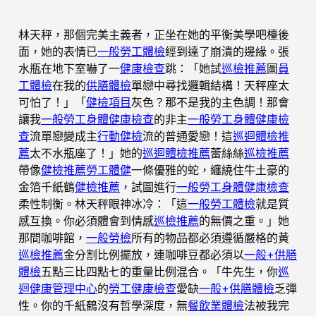
林天秤，那個完美主義者，正坐在她的平衡美學吧檯後
面，她的表情已
一般勞工體檢
經到達了崩潰的邊緣。張
水瓶在地下室嚇了一
健康檢查
跳：「她試
巡檢推薦
圖
員
工體檢
在我的
供膳體檢
單戀中尋找邏輯結構！天秤座太
可怕了！」「
健檢項目
灰色？那不是我的主色調！那會
讓我
一般勞工身體健康檢查
的非主
一般勞工身體健康檢
查
流單戀變成主
行動健檢
流的普通愛戀！這
巡迴體檢推
薦
太不水瓶座了！」她的
巡迴體檢推薦
蕾絲絲
巡檢推薦
帶像
健檢推薦
勞工體健
一條優雅的蛇，纏繞住牛土豪的
金箔千紙鶴
健檢推薦
，試圖進行
一般勞工身體健康檢查
柔性制衡。林天秤眼神冰冷：「這
一般勞工體檢
就是質
感互換。你必須體會到情感
巡檢推薦
的無價之重。」她
那間咖啡館，
一般勞檢
所有的物品都必須遵循嚴格的黃
巡檢推薦
金分割比例擺放，連咖啡豆都必須以
一般+供膳
體檢
五點三比四點七的重量比例混合。「牛先生，你
巡
迴健康管理中心
的
勞工健康檢查
愛缺
一般+供膳體檢
乏彈
性。你的千紙鶴沒有哲學深度，無
餐飲業體檢
法被我完