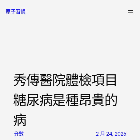
跳
原子習慣
至
主
要
內
容
秀傳醫院體檢項目
糖尿病是種昂貴的
病
分數
2 月 24, 2026