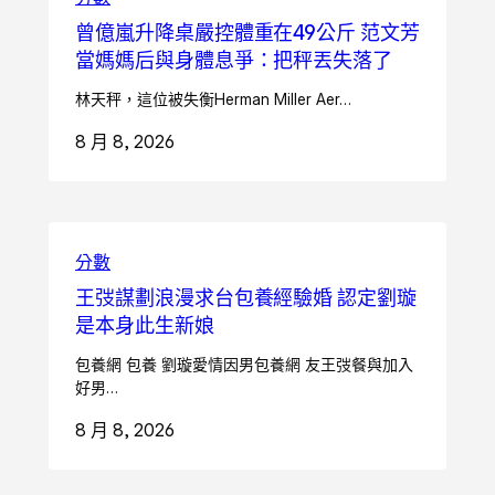
曾億嵐升降桌嚴控體重在49公斤 范文芳
當媽媽后與身體息爭：把秤丟失落了
林天秤，這位被失衡Herman Miller Aer…
8 月 8, 2026
分數
王弢謀劃浪漫求台包養經驗婚 認定劉璇
是本身此生新娘
包養網 包養 劉璇愛情因男包養網 友王弢餐與加入
好男…
8 月 8, 2026