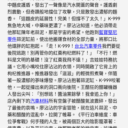
中麵皮護盾，發出了一聲像是汽水開蓋的聲音。護盾劇
烈震動，但奇蹟般地擋住了攻擊，只是散發出濃郁的麵
香。「這麵皮的延展性！完美！但撐不了太久！」K-999
焦急地大喊，中藥味更濃了。廖沾沾知道，他必須帶走
他那缸陳年老蒜泥，那是宇宙的希望。他跑到
藍寶堅尼
零件
蒜泥缸前，使出他搬運食材的全部力量，將那口比
他還胖的缸抱起。「走！K-999！
台北汽車零件
我們要從
後院逃跑！別再管你的紅棗枸杞燃料了！」「不行！燃
料是文明的基礎！沒了紅棗我飛不遠！」吉娃娃特務抗
議。它用小嘴咬住廖沾沾的衣領，同時開啟了它背上的
枸杞推進器。推進器發出「滋滋」的輕微煎煮聲，伴隨
著一股濃郁的蔘味爆發。廖沾沾抱著蒜泥缸、K-999咬著
他，一起從撞出來的洞口衝向後院。王醋狂的醋罐機器
人發出尖叫：「別想逃！醬油黨餘孽！我會追上你！」
店內剩下的
汽車材料
所有空盤子被醋酸氣波震碎，發出
了最後的哀鳴。廖沾沾的宇宙冒險，就在這片蒜泥、中
藥和醋酸的混亂中，拉開了帷幕。《平行泊車維度：車
位爭奪戰》何手殘的人生，被兩個巨大的陰影籠罩著：