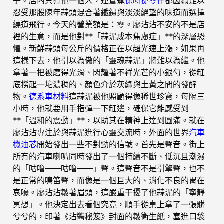
子。店內只有他一個人，連蒼蠅
保時捷零件
都因為難以
忍受那股陳年蒜頭混合著鐵鏽與淡淡絕望的味道而選擇
繞道飛行。今天的營業額是：零。廖沾沾不安的不是店
裡的生意，而是他對**「蒜泥成本焦慮症」**的深層恐
懼。新鮮蒜頭每公斤的價格正在以超光速上漲，如果再
這樣下去，他引以為傲的「靈魂蒜泥」將難以為繼。他
拿著一把被磨得光滑、閃耀著不祥光芒的小銀勺，從缸
底撈起一坨濃稠的、顏色介於灰綠與土黃之間的發酵
物。
德系車材料
這蒜泥被他照顧得像稀世珍寶，每隔三
小時，他就要用手指彈一下缸邊，確保它能感受到
**「溫和的震動」**，以助其在精神上達到圓滿。就在
廖沾沾專注於與蒜泥進行心靈交流時，外面的世界
汽車
機油芯
開始發出一些不對勁的信號。首先是聲音。街上
所有的汽車喇叭同時發出了一個持續不斷、低沉且潮濕
的「咕嚕——咕嚕——」聲。這聲音不是引擎聲，也不
是正常的鳴笛聲，而像是一個巨大的、消化不良的胃在
哀嚎。廖沾沾皺著眉頭，這嚴重干擾了他蒜泥的「寧靜
冥想」。他決定出去看個究竟，順手從桌上拿了一張髒
兮兮的，印著《沾醬秘笈》封面的皺衛生紙，塞進口袋