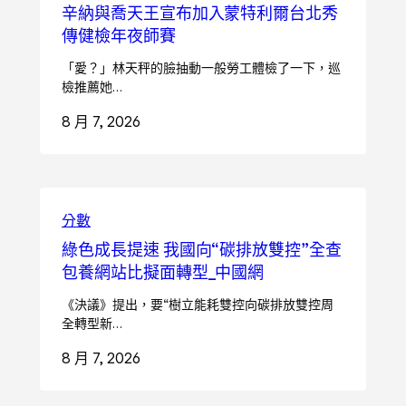
辛納與喬天王宣布加入蒙特利爾台北秀
傳健檢年夜師賽
「愛？」林天秤的臉抽動一般勞工體檢了一下，巡
檢推薦她…
8 月 7, 2026
分數
綠色成長提速 我國向“碳排放雙控”全查
包養網站比擬面轉型_中國網
《決議》提出，要“樹立能耗雙控向碳排放雙控周
全轉型新…
8 月 7, 2026