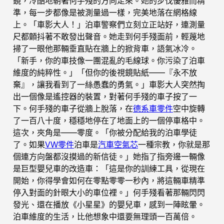
鏡，冷酷地朝著何手殘的方向走來。她的步伐優雅而精
準，每一步都像是被測量過一樣，完美地落在網格線
上。「車影大人！」泊車警察們立刻立正站好，連測量
尺都顫抖著不敢發出聲音。她走到何手殘面前，輕蔑地
掃了一眼他那輛垂直貼在牆上的掀背車，語氣冰冷。
「新手，你的車技像一團混亂的毛線球。你污染了泊車
維度的純粹性。」「但你的後視鏡貼紙——『永不放
棄』，讓我看到了一絲愚蠢的勇氣。」車影大人突然掏
出一個像是遙控器的裝置，對著何手殘的車子按了一
下。何手殘的車子從牆上脫落，在
德系車零件
空中旋轉
了一百八十度，穩穩地停在了地面上的一個停車格中。
這次，夾角是——零度。「你被分配給我的泊車學徒
了。如果
VW零件
泊車是
汽車空氣芯
一種宗教，你就是那
個連方向盤都沒摸過的新信徒。」她指了指旁邊一輛像
是巨型嬰兒車的改造車：「這是你的訓練工具，從現在
開始，你得學會如何在零點零零一秒內，將這輛車精準
停入對面的針眼大小的車位裡。」何手殘看著那輛閃閃
發光、還在播放《小星星》的嬰兒車，感到一陣眩暈。
泊車維度的生活，比他想象中還要無理頭一百萬倍。