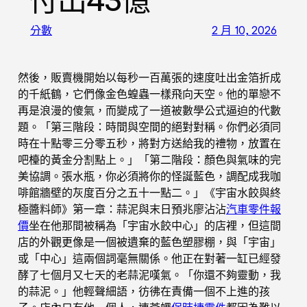
付出43億
分數
2 月 10, 2026
然後，販賣機開始以每秒一百萬張的速度吐出金箔折成
的千紙鶴，它們像金色蝗蟲一樣飛向天空。他的單戀不
再是浪漫的傻氣，而變成了一道被數學公式逼迫的代數
題。「第三階段：時間與空間的絕對對稱。你們必須同
時在十點零三分零五秒，將對方送給我的禮物，放置在
吧檯的黃金分割點上。」「第二階段：顏色與氣味的完
美協調。張水瓶，你必須將你的怪誕藍色，調配成我咖
啡館牆壁的灰度百分之五十一點二。」《宇宙水餃與終
極醬料師》第一章：蒜泥與末日預兆廖沾沾
汽車零件報
價
坐在他那間被稱為「宇宙水餃中心」的店裡，但這間
店的外觀更像是一個被遺棄的藍色塑膠棚，與「宇宙」
或「中心」這兩個詞毫無關係。他正在對著一缸已經發
酵了七個月又七天的老蒜泥嘆氣。「你還不夠靈動，我
的蒜泥。」他輕聲細語，彷彿在責備一個不上進的孩