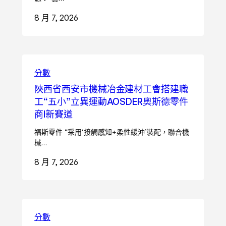
8 月 7, 2026
分數
陜西省西安市機械冶金建材工會搭建職
工“五小”立異運動AOSDER奧斯德零件
商I新賽道
福斯零件 “采用‘接觸感知+柔性緩沖’裝配，聯合機
械…
8 月 7, 2026
分數