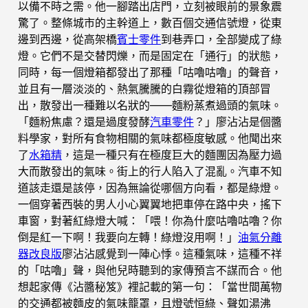
以備不時之需。他一腳踏出店門，立刻被眼前的景象震
驚了。整條城市的主幹道上，數百個交通信號燈，從東
邊到西邊，從高架橋
賓士零件
到巷弄口，全部變成了綠
燈。它們不是交替閃爍，而是固定在「通行」的狀態，
同時，每一個燈箱都發出了那種「咕嚕咕嚕」的聲音，
並且有一層淡淡的、熱氣騰騰的白霧從燈箱的頂部冒
出，散發出一種難以名狀的——麵粉蒸煮過頭的氣味。
「麵粉焦慮？還是過度發酵
汽車零件
？」廖沾沾是個醬
料學家，對所有食物相關的氣味都極度敏感。他聞出來
了
水箱精
，這是一種只有在極度巨大的麵團因為壓力過
大而散發出的氣味。街上的行人陷入了混亂。汽車不知
道該走還是該停，因為無論從哪個方向看，都是綠燈。
一個穿著西裝的男人小心翼翼地把車停在路中央，搖下
車窗，對著紅綠燈大喊：「喂！你為什麼咕嚕咕嚕？你
倒是紅一下啊！我要向左轉！綠燈沒用啊！」
油氣分離
器改良版
廖沾沾感覺到一陣心悸。這種氣味，這種不祥
的「咕嚕」聲，與他兒時聽到的家傳預言不謀而合。他
想起家傳《沾醬秘笈》裡記載的第一句：「當世間萬物
的交通都被麵皮的氣味籠罩，且燈號恒綠、聲如湯沸