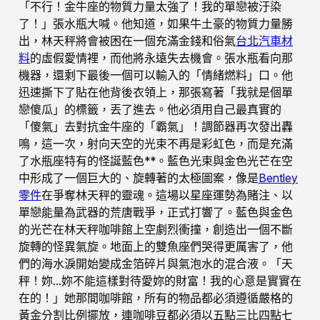
「不行！金牛座的物質力量太強了！我的單戀被汙染
了！」張水瓶大喊。他知道，如果牛土豪的物質力量勝
出，林天秤將會被困在一個充滿金錢和俗氣
台北汽車材
料
的虛假愛情裡，而他將永遠失去機會。張水瓶看向那
機器，還剩下最後一個可以輸入的「情緒燃料」口。他
迅速撕下了貼在他背後衣領上，那張寫著「我就是個單
戀傻瓜」的標籤，丟了進去。他必須用自己最真實的
「傻氣」去對抗金牛座的「霸氣」！調節器再次發出轟
鳴，這一次，射向天空的光束不再是彩虹色，而是充滿
了水瓶座特有的怪誕藍色**。藍色光束與金色光芒在空
中形成了一個巨大的、旋轉著的太極圖案，像是
Bentley
零件
在爭奪林天秤的靈魂。這場以星座運勢為賭注、以
單戀能量為武器的荒唐戰爭，正式打響了。藍色與金色
的光芒在林天秤咖啡館上空劇烈衝撞，創造出一個不斷
旋轉的怪異氣旋。地面上的雙魚座們哭得更厲害了，他
們的海水淚開始變成金箔碎片與氣泡水的混合液。「天
秤！妳…妳不能這樣對待愛妳的財富！我的心意是實實在
在的！」她那間咖啡館，所有的物品都必須遵循嚴格的
黃金分割比例擺放，連咖啡豆都必須以五點三比四點七