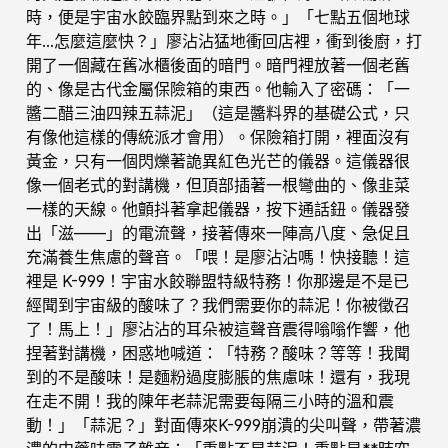
時，便是宇宙水餃臨界點到來之時。」「七點五個地球
年…怎麼這麼快？」廖沾沾猛地衝回店裡，衝到後廚，打
開了一個藏在舊冰櫃後面的暗門。暗門裡放著一個老舊
的、像是古代金屬保險箱的東西。他輸入了密碼：「一
醬二醋三油四辣五蒜泥」（這是醬料界的基礎公式，只
有像他這樣的傳統派才會用）。保險箱打開，裡面沒有
黃金，只有一個閃爍著詭異紅色光芒的儀器。這儀器很
像一個老式的對講機，但頂部插著一根彎曲的、像韭菜
一樣的天線。他顫抖著拿起儀器，按下通話鈕。儀器發
出「滋——」的電流聲，接著傳來一陣高八度、急促且
充滿養生焦慮的聲音。「喂！是廖沾沾嗎！快接聽！這
裡是 K-999！宇宙水餃聯盟特級特務！你那邊是不是已
經聞到宇宙級的酸味了？我們需要你的蒜泥！你被徵召
了！馬上！」廖沾沾的耳朵被這聲音震得嗡嗡作響，他
捏著對講機，困惑地喊道：「特務？酸味？等等！我聞
到的不是酸味！是麵粉過度膨脹的焦慮味！還有，我現
在走不開！我的陳年老蒜泥需要每隔三小時的溫和震
動！」「蒜泥？」對面傳來K-999崩潰的尖叫聲，帶著濃