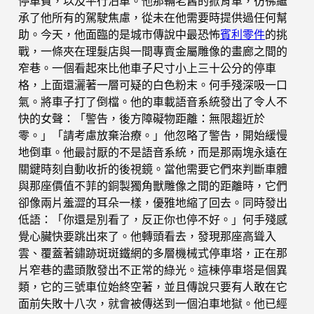
停車費，以及平行泊車。他那輛老舊的掀背車，彷彿繼
承了他所有的駕駛焦慮，從未在他需要時提供過任何幫
助。今天，他面臨的是城市傳說中最恐怖
賓利零件
的挑
戰，一條夾在理髮店與一間專賣金屬雕像的畫廊之間的
窄巷。一個看起來比他車子尺寸小上三十公分的停車
格，上面還灑著一層可疑的白色粉末。何手殘深吸一口
氣。將車子打了倒檔。他的車載語音系統發出了令人不
快的女聲：「警告，後方障礙物距離：無限趨近於
零。」「請考慮放棄治療。」他忽略了警告，開始緩慢
地倒車。他最討厭的不是語音系統，而是那兩塊永遠在
關鍵時刻自動收折的後視鏡。當他需要它們來判斷車體
與那座價值不菲的銅製獨角獸雕像之間的距離時，它們
卻像兩片羞澀的耳朵一樣，優雅地縮了回去。同時發出
低語：「你還是別看了，反正你也停不好。」何手殘感
覺心臟快要跳出來了。他轉頭看去，發現那座高聳入
雲、覆蓋著鏽跡斑斑鐵網的多層機械式停車塔，正在那
片窄巷的盡頭散發出不正常的綠光。這棟停車塔是個異
類，它的三號車位始終空著，並且傳說只要有人敢在它
面前失敗十八次，就會被傳送到一個泊車地獄。他已經