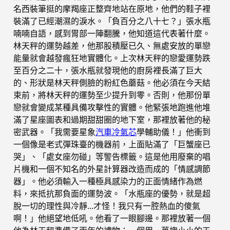
名西裝筆挺的摩羯座正整齊地站在原地，他們的鞋子裡
裝滿了已經潮濕的淚水。「負百分之八十七？」張水瓶
喃喃自語，感到胃部一陣翻騰，他知道這代表著什麼。
林天秤的運勢越差，他那股積壓已久、無處安放的單戀
能量就會越發瘋狂地實體化。上次林天秤的戀愛運勢跌
至百分之二十，張水瓶就發現他的廚房裡長滿了巨大
的、形狀是林天秤側臉的粉紅色蘑菇。他必須在今天結
束前，將林天秤的運勢至少提升到零。否則，他那份單
戀就會變成某種具備攻擊性的實體。他緊張地跑進他堆
滿了星座圖表和過期甜甜圈的地下室，那裡放著他的秘
密武器。「我需要星象
汽車冷氣芯
學輔助儀！」他衝到
一個像是老式彈珠臺的機器前，上面貼滿了「巨蟹座已
哭」、「處女座勿碰」等警告標籤。這是他用廢棄的唱
片機和一個不知名的外星計算器改造而成的「情感調節
器」。他必須輸入一種極具感染力的正面情緒作為燃
料，來抵抗那負面的運勢波。「水瓶座的優勢，就是超
脫一切的理性與冷靜…才怪！我只有一腔熱血的傻氣
啊！」他絕望地低吼。他看了一眼腳邊。那裡放著一個