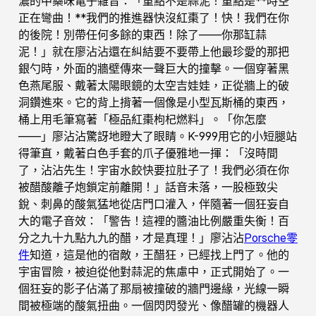
濃的中藥味電子雜音：「重點不是蒜泥！重點是**時空
正在彎曲！**我們的推進器快沒紅棗了！快！我們在你
的後院！別帶任何多餘的東西！除了——你那缸蒜
泥！」就在廖沾沾還在糾結要不要帶上他最珍愛的那把
銀勺時，外面的牆壁傳來一聲巨大的撞擊。一個穿著黑
色燕尾服、戴著太陽眼鏡的太空吉娃娃，正從牆上的破
洞鑽進來。它的背上揹著一個像是小型瓦斯桶的東西，
桶上用毛筆寫著「極品紅棗枸杞燃料」。「你怎麼
——」廖沾沾驚訝地瞪大了眼睛。K-999用它的小短腿站
得筆直，戴著白色手套的爪子優雅地一揮：「沒時間
了，沾沾先生！宇宙水餃快要拉肚子了！我們必須在你
被醋酸離子炮鎖定前離開！」話音未落，一股極致尖
銳、刺鼻的酸氣猛地從店門口灌入，伴隨著一個狂妄自
大的電子音效：「警告！這裡的醬油比例嚴重失衡！百
分之九十九點九九的醋，才是真理！」廖沾沾
Porsche零
件
知道，這是他的宿敵，王醋狂，已經找上門了。他的
宇宙冒險，被迫從他對蒜泥的焦慮中，正式開始了。一
個狂妄的影子佔滿了那扇被撞破的牆門邊緣，光線一瞬
間被極端的酸氣扭曲。一個閃閃發光、像醋罐的機器人