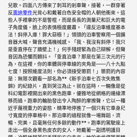
兒歌。四面八方傳來了刺耳的剎車聲，接著，一群穿著
反
奧迪零件
光背心和戴著白色安全帽的人朝他衝來。這
些人手裡拿的不是警棍，而是長長的測量尺和巨大的電
子角度儀，臉上的表情極度嚴肅。「違反泊車維度基本
法！斜停入庫！罪大惡極！」領頭的泊車警察用一個擴
音器大喊，聲音充滿機械感。「我、我沒有斜停！我只
是垂直停在了牆壁上！」何手殘趕緊為自己辯解，但聲
音因為恐懼而顫抖。「垂直泊車？那是在第三次元的行
為，在這裡，你的車體與停車線的夾角是——八十九點
七度！按照維度法則，你必須接受懲罰！」懲罰的內容
是：無限次觀看一部名為**《新手泊車七百次失敗集
錦》的紀錄片，直到哭泣為止。就在這時，一輛像是從
科幻電影裡開出來的黑色跑車，優雅地從網格的邊緣漂
移而過。跑車的輪胎發出令人陶醉的摩擦聲，它以一種
近乎蔑視重力的姿態，精準地停進了一個只有它車身尺
寸寬度的停車格中。那泊車的過程就像一場舞蹈，流
暢、完美，且毫無任何多餘的動作**。跑車的駕駛座上
走出一個全身黑色皮衣的女人，她戴著一副透明護目