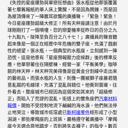
《失控的星座運勢與單戀狂想曲》張水瓶從他那張覆蓋
著七層舊報紙的單人床上驚醒，不是因為鬧鐘，而是因
為屋頂傳來了一陣震耳欲聾的廣播聲。「緊急！緊急！
今日星座運勢超級大修正！所有天秤座請注意！由於月
球剛剛打了一個噴嚏，您的戀愛機率從昨日的百分之九
十九點九，陡降至負百分之八十七！」廣播員的聲音聽
起來像是一個正在經歷中年危機的雙子座，充滿了戲劇
性的絕望。張水瓶，一個典型的水瓶座，立刻感到一陣
恐慌，這是他患有「星座預報壓力症候群」後的標準反
應。他單戀著住在隔壁棟、經營一家「平衡美學」咖啡
館的林天秤。林天秤完美得像是從黃金分割線中走出來
的藝術品。而張水瓶的人生，則像一團被獅子座暴君隨
意亂踢的毛線球，充滿了混亂與錯位。他衝到窗邊，往
外看去。整座城市已經因為這個突如其來的「超級修
正」而陷入了荒謬的混亂。街道上的雙魚座們
汽車材料
報價
，開始不受控制地流下鹹鹹的海水淚，他們無法停
止地哭泣，導致城市低窪處已
斯柯達零件
經形成了小型
潟湖。那些摩羯座的上班族，嚴格遵守著廣播中「摩羯
座今天適合原地踏步，否則將失去襪子」的指令。數百