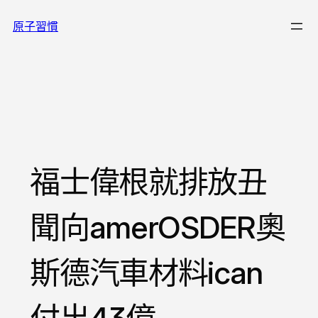
跳
原子習慣
至
主
要
內
容
福士偉根就排放丑
聞向amerOSDER奧
斯德汽車材料ican