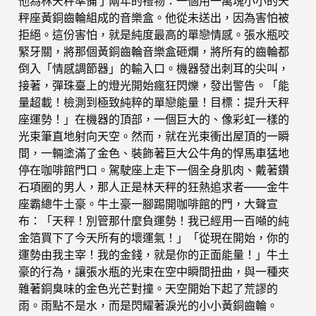
他為林天秤準備了兩年的禮物：一個用一萬塊小小的天
秤座黃銅齒輪組成的音樂盒。他從未送出，因為害怕被
拒絕。這份害怕，就是純度最高的單戀情感。張水瓶咬
緊牙關，將那個黃銅齒輪音樂盒砸爛，將所有的齒輪都
倒入「情感調節器」的輸入口。機器發出刺耳的尖叫，
接著，彈珠臺上的燈光開始瘋狂閃爍，發出警告。「能
量超載！檢測到極致純粹的單戀能量！目標：提升天秤
座運勢！」在機器的頂部，一個巨大的、像彩虹一樣的
光束筆直地射向天空。然而，就在光束衝出屋頂的一瞬
間，一輛塗滿了金色、裝飾著巨大公牛角的悍馬車猛地
停在咖啡館門口。駕駛座上走下一個全身肌肉、戴著鑽
石項圈的男人，那人正是林天秤的狂熱追求者——金牛
座霸總牛土豪。牛土豪一腳踢開咖啡館的門，大聲宣
布：「天秤！別管那什麼負運勢！我已經用一百噸的純
金箔買下了今天所有的壞運氣！」「從現在開始，你的
運勢由我主宰！我的金錢，就是你的正面能量！」牛土
豪的行為，讓張水瓶的光束在空中瞬間扭曲，與一種夾
雜著銅臭味的金色光芒對撞。天空開始下起了荒謬的
雨。雨點不是水，而是閃耀著淚光的小小黃銅齒輪。