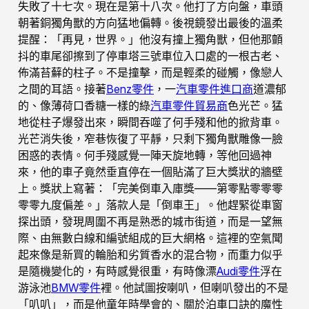
失敗了十七次。現在是第十八次。他打了方向盤，車頭
朝著銅獨角獸的方向猛地偏轉。後視鏡發出最後的溫柔
提醒：「再見，世界。」他沒有撞上獨角獸，但他那顫
抖的車尾卻擦到了停車塔三號車位入口處的一根古老、
佈滿苔蘚的柱子。不是撞擊，而是輕柔的碰觸，像戀人
之間的耳語。接著
Benz零件
，一
汽車零件進口商
道濃郁
的、像薄荷口香糖一樣的綠
汽車零件貿易商
色光芒。猛
地從柱子爆發出來，瞬間吞噬了何手殘和他的掀背車。
光芒消失後，窄巷恢復了平靜，只剩下獨角獸雕像一臉
困惑的表情。何手殘感覺一陣天旋地轉，等他回過神
來，他的車子竟然垂直停在一個貼滿了巨大獎狀的牆壁
上。獎狀上寫著：「完美倒車入庫獎——第零點零零零
零零九度偏差。」落款人是「倒車王」。他趕緊從車窗
探出頭，發現周圍不再是熟悉的城市街道，而是一望無
際、由無數白線和編號組成的巨大網格。這裡的空氣聞
起來像是新買的輪胎和劣質香水的混合物，而重力似乎
是隨機變化的，有時感覺很重，有時像漂
Audi零件
浮在
游泳池
BMW零件
裡。他試圖按喇叭，但喇叭發出的不是
「叭叭」，而是他童年時學會的、關於泊車口訣的魔性