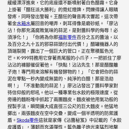
緩緩漂浮進來，它的底座還不斷噴射著白色醋霧。它身
上掛著「醋狂派大勝利」的霓虹燈牌，閃爍得讓人眼睛
發疼，同時發出警報。王醋狂的聲音再次響起，這次帶
著金
水箱水
屬回音的嘲弄，刺耳得像是磨砂紙。「廖沾
沾！你那充滿腐敗氣味的蒜泥，是對醬料學的侮辱！必
須淨化！」「你將為你那
福斯零件
百分之五的醬油，以
及百分之九十五的邪惡蒜頭付出代價！」醋罐機器人的
頂端裂開，露出了一個巨大的管口，正在聚積藍色光
芒。K-999特務用它穿著燕尾服的小爪子，一把抓住了廖
沾沾的褲腳催促著他。「快點！沾沾先生！那是醋酸離
子炮！專門用來溶解有機發酵物的！」「它會把你的蒜
泥在零點一秒內變成無菌的、純淨的白醋！那是浩劫
啊！」「不准動我的蒜泥！」廖沾沾發出了醬料學家對
待信仰般的怒吼。他以一種專業包水餃的極限速度，從
旁邊的麵粉堆中抓起了兩團麵皮。麵皮被他用氣功般的
捏製手法，瞬間擴大成直徑三公尺的巨大麵皮。他猛地
擲出，兩張麵皮在空中交疊，變成一個半透明的防禦護
盾。
Skoda零件
這就是家傳《沾醬秘笈》中記載的「水餃
皮護盾」，薄韌而充滿彈性。藍色離子炮光束猛烈地擊