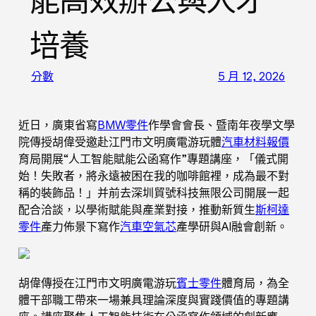
能高效辦公與人才
培養
分數
5 月 12, 2026
近日，廣東省寫
BMW零件
作學會會長、暨南年夜學文學
院傳授胡偉受邀赴江門市文明廣電游玩體
汽車材料報價
育局開展“人工智能賦能公函寫作”專題講座，「儀式開
始！失敗者，將永遠被困在我的咖啡館裡，成為最不對
稱的裝飾品！」并前去深圳貿號科技無限公司開展一起
配合洽談，以學術賦能與產業對接，推動新質生
斯柯達
零件
產力佈景下寫作
汽車空氣芯
產學研與AI融會創新。
胡偉傳授在江門市文明廣電游玩
賓士零件
體育局，為全
體干部職工帶來一場兼具理論深度與實踐價值的專題講