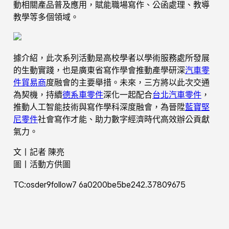
動相關產品普及應用，賦能職場寫作、公函處理、教導
教學等多個領域。
據介紹，此次系列活動是高校學者以學術服務處所發展
的生動實踐，也是廣東省寫作學會推動產學研深
汽車零
件貿易商
度融會的主要舉措。未來，三方將以此次交通
為契機，持續
德系車零件
深化一起配合
台北汽車零件
，
推動人工智能技術與寫作學科深度融會，為晉陞
藍寶堅
尼零件
社會寫作才能、助力數字經濟時代高效辦公貢獻
氣力。
文丨記者 陳亮
圖丨活動方供圖
TC:osder9follow7 6a0200be5be242.37809675