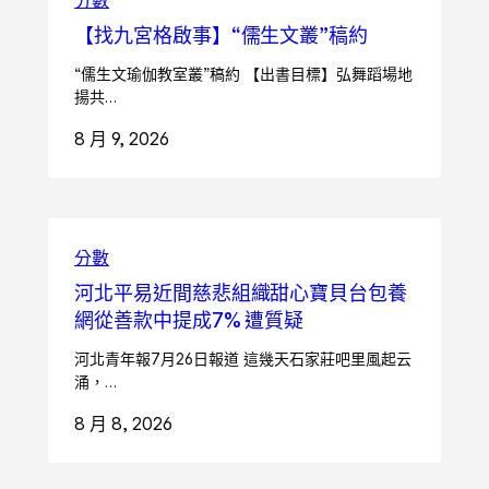
【找九宮格啟事】“儒生文叢”稿約
“儒生文瑜伽教室叢”稿約 【出書目標】弘舞蹈場地
揚共…
8 月 9, 2026
分數
河北平易近間慈悲組織甜心寶貝台包養
網從善款中提成7% 遭質疑
河北青年報7月26日報道 這幾天石家莊吧里風起云
涌，…
8 月 8, 2026