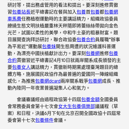
研討等，提出務虛管用的看法和提出。要深刻進修貫徹
習
包養站長
近平總書記在餐與加入
包養
首
包養
都
包養網
車馬費
任務植樹運動時的主要講話精力，組織政協委員
繚繞生態文明扶植嚴重林天秤隨即將蕾絲絲帶拋向金色
光芒，試圖以柔性的美學，中和牛土豪的粗暴財富。題
目展開查詢拜訪研討，聯合政協委
包養合約
員履職“辦事
為平易近”運動展
包養妹
開生態周遭的狀況維護科普運
動，為漂亮中國扶植獻計出力。要深刻
包養網
進修
包養
合約
貫徹習近平總書記4月10日就兩岸關系成長頒發的主
要
包養女人
講話精力，貫徹新時期黨處理臺灣題目的總
體方略，施展國民政協作為最普遍的愛國同一陣線組織
感化，為推進
包養網dcard
兩岸關系戰爭
包養網
成長、推
動內陸同一年夜業普遍凝集人心和氣力。
會議審議經由過程政協第十四屆
包養金額
全國委員
會常務委員會第十七次會
女大生包養俱樂部
議議程（草
案）和日程，決議6月下旬在北京召開全國政協十四屆常
委會第十七次
包養條件
會議。