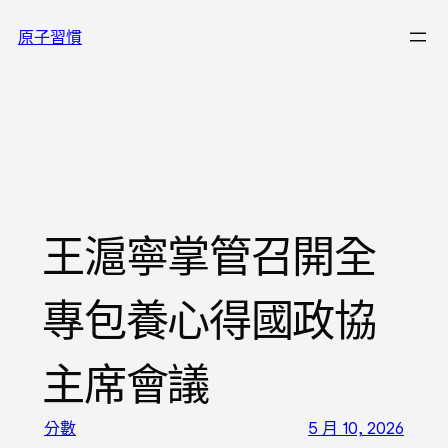
跳
原子習慣
至
主
要
內
容
王滬寧掌管召開全
專包養心得國政協
主席會議
分數
5 月 10, 2026