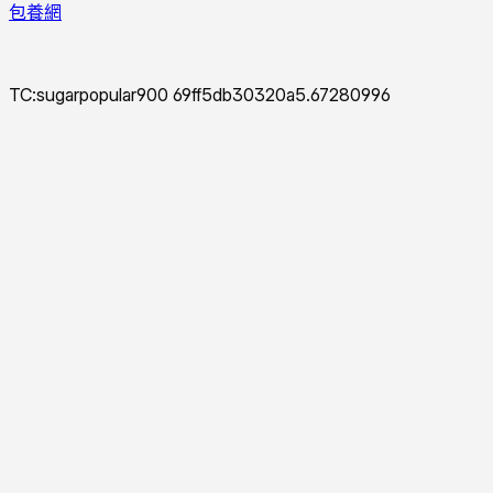
包養網
TC:sugarpopular900 69ff5db30320a5.67280996