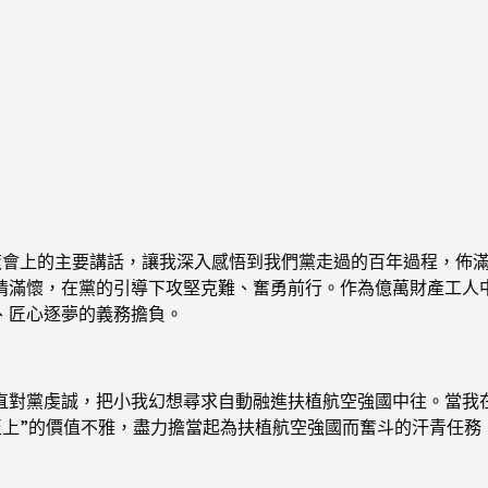
夜會上的主要講話，讓我深入感悟到我們黨走過的百年過程，佈滿
情滿懷，在黨的引導下攻堅克難、奮勇前行。作為億萬財產工人
、匠心逐夢的義務擔負。
直對黨虔誠，把小我幻想尋求自動融進扶植航空強國中往。當我
至上”的價值不雅，盡力擔當起為扶植航空強國而奮斗的汗青任