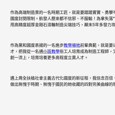
作為高端制造業的一名時期工匠，就是要踏踏實實、勇攀
國度封閉限制。航發人歷來都不信邪、不服輸！為拿失落
用高精度超厚金剛石滾輪制造尖端技巧，顛末5年多發力攻
作為黨和國度表揚的一名進步
教學場地
前輩典範，就是要
才，把我從一名通
小班教學
俗工人培育成為制造工程師，
創一流上，培育培養更多高程度立異人才。
邁上周全扶植社會主義古代化國度的新征程，我信念百倍
做出無愧于時期、無愧于國民的她收藏的四對完美曲線的