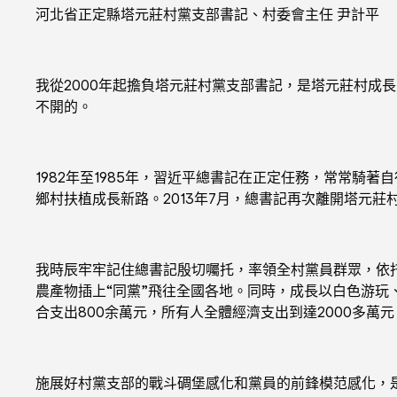
河北省正定縣塔元莊村黨支部書記、村委會主任 尹計平
我從2000年起擔負塔元莊村黨支部書記，是塔元莊村成
不開的。
1982年至1985年，習近平總書記在正定任務，常常騎
鄉村扶植成長新路。2013年7月，總書記再次離開塔元
我時辰牢牢記住總書記殷切囑托，率領全村黨員群眾，依
農產物插上“同黨”飛往全國各地。同時，成長以白色游玩
合支出800余萬元，所有人全體經濟支出到達2000多萬
施展好村黨支部的戰斗碉堡感化和黨員的前鋒模范感化，