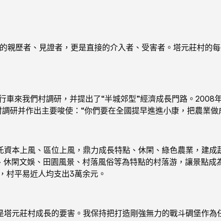
長的親歷者、見證者，更是直接的介入者、受害者。塔元莊村的
著自行車來我們村調研，并提出了“半城郊型”經濟成長門路。200
莊村調研并作出主要唆使：“你們要在全國提早進進小康，把農業
托資本上風、區位上風，鼎力成長特點、休閑、綠色農業，建成蔬
、休閑文娛、田園風景、村落風俗等為特點的村落游，讓景點成為
元，村平易近人均支出3萬余元。
是塔元莊村成長的要害。我保持把打造剛強無力的戰斗碉堡作為