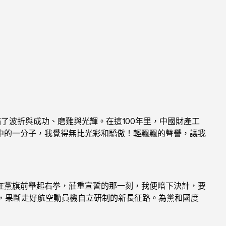
了波折與成功、磨難與光輝。在這100年里，中國財產工
中的一分子，我覺得無比光彩和驕傲！輕飄飄的聲譽，讓我
在黨旗前舉起右拳，莊重宣誓的那一刻，我便暗下決計，要
務，果斷走好航空動員機自立研制的新長征路。為黨和國度