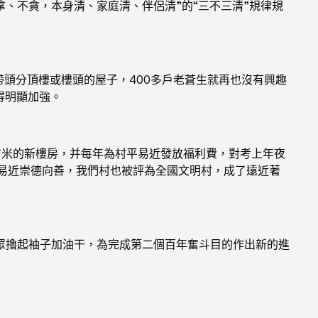
拿、不貪，本身清、家庭清、伴侶清”的“三不三清”規律規
帶頭分頂樓或樓頭的屋子，400多戶老蒼生就再也沒有興趣
得明顯加強。
方米的新樓房，并每年為村平易近發放福利費，對考上年夜
易近崇德向善，我們村也被評為全國文明村，成了遠近著
眾擼起袖子加油干，為完成第二個百年奮斗目的作出新的進