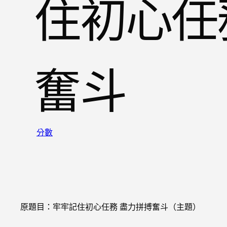
住初心任
奮斗
分數
原題目：牢牢記住初心任務 盡力拼搏奮斗（主題）