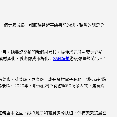
每一個步驟成長，都跟聽習近平總書記的話、聽黨的話是分
8年1月，總書記又離開我們村考核，唆使塔元莊村要走好新
做成財產化，養老做成市場化，
家教場地
游玩做陳規范化。”
菜廠、芽菜廠、豆腐廠，成長鄉村電子商務，“塔元莊”牌
景區。2020年，塔元莊村招待游客50萬余人次，游玩綜
任務重中之重，狠抓班子和黨員步隊扶植，保持天天凌晨召