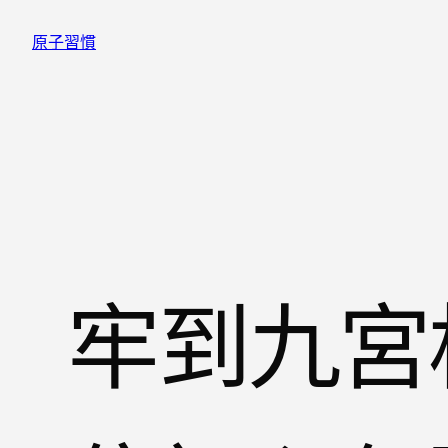
跳
原子習慣
至
主
要
內
容
牢到九宮