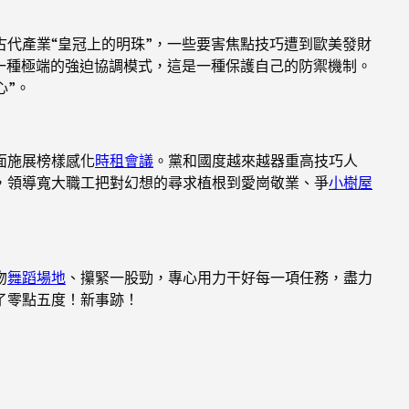
代產業“皇冠上的明珠”，一些要害焦點技巧遭到歐美發財
一種極端的強迫協調模式，這是一種保護自己的防禦機制。
心”。
面施展榜樣感化
時租會議
。黨和國度越來越器重高技巧人
，領導寬大職工把對幻想的尋求植根到愛崗敬業、爭
小樹屋
吻
舞蹈場地
、攥緊一股勁，專心用力干好每一項任務，盡力
了零點五度！新事跡！