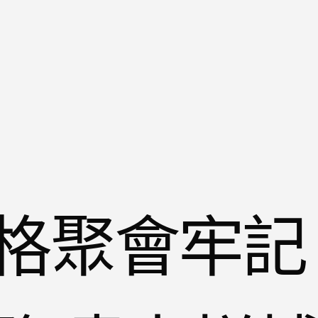
格聚會牢記