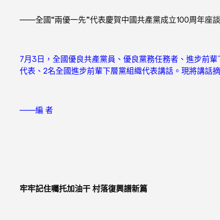
——全國“兩優一先”代表慶賀中國共產黨成立100周年座
7月3日，全國優良共產黨員、優良黨務任務者、進步前輩
代表、2名全國進步前輩下層黨組織代表講話。現將講話
——編 者
牢牢記住囑托加油干 村落復興譜新篇