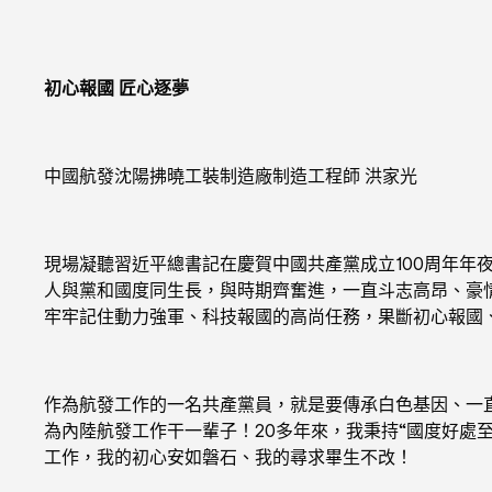
初心報國 匠心逐夢
中國航發沈陽拂曉工裝制造廠制造工程師 洪家光
現場凝聽習近平總書記在慶賀中國共產黨成立100周年年
人與黨和國度同生長，與時期齊奮進，一直斗志高昂、豪
牢牢記住動力強軍、科技報國的高尚任務，果斷初心報國
作為航發工作的一名共產黨員，就是要傳承白色基因、一
為內陸航發工作干一輩子！20多年來，我秉持“國度好處
工作，我的初心安如磐石、我的尋求畢生不改！