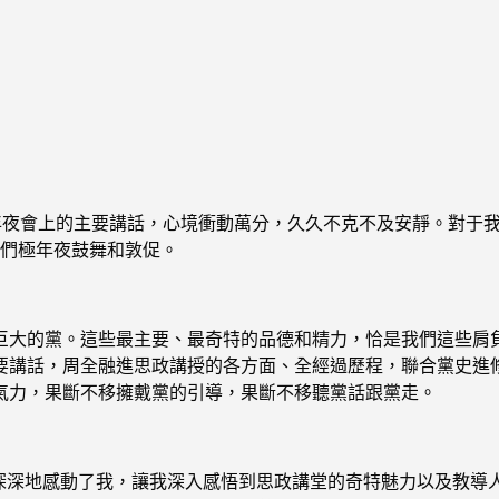
年夜會上的主要講話，心境衝動萬分，久久不克不及安靜。對于
我們極年夜鼓舞和敦促。
巨大的黨。這些最主要、最奇特的品德和精力，恰是我們這些肩
要講話，周全融進思政講授的各方面、全經過歷程，聯合黨史進
氣力，果斷不移擁戴黨的引導，果斷不移聽黨話跟黨走。
”深深地感動了我，讓我深入感悟到思政講堂的奇特魅力以及教導人