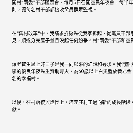
開村“兩委”干部碰頭會，每月5日召開黨員年夜會，每半
則，讓每名村干部都接收黨員群眾監視。
在“舊村改革”中，我請求拆房先從我家拆起、從黨員干部
見，順遂分完屋子並且沒起任何紛爭。村“兩委”干部和
讓老蒼生過上好日子是我一向以來的幻想和尋求。我們鼎
學的優良年夜先生贊助膏火，為60歲以上白叟發放養老
名的幸福村。
以後，在村落復興途徑上，塔元莊村正邁向新的成長階段
獻。