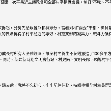
年召開一次平易近主議政會和全部村平易近會議。制訂“不吃、不
家拆起，分房先給艱苦戶和群眾分。當看到村“兩委”干部、黨員
黨員的做法博得了村平易近的尊敬，村黨支部的凝集力、戰斗力獲
力成長村所有人全體經濟，讓全村老蒼生不花錢搬進了100多平
金。同時，新建新時期文明實行站、村史館、文明長廊，領導村平
。歸去后，我將不忘初心、牢牢記住任務，持續率領全村黨員群