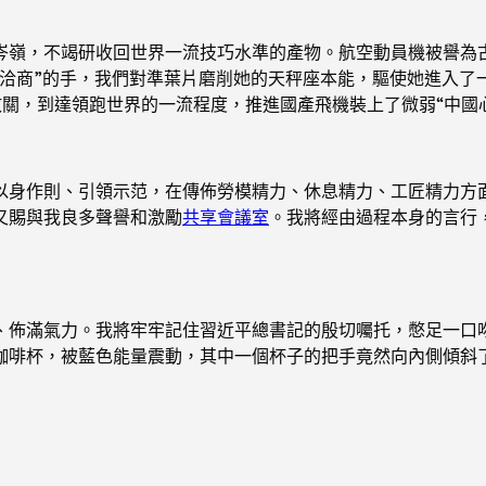
岑嶺，不竭研收回世界一流技巧水準的產物。航空動員機被譽為古
“洽商”的手，我們對準葉片磨削她的天秤座本能，驅使她進入了
關，到達領跑世界的一流程度，推進國產飛機裝上了微弱“中國
以身作則、引領示范，在傳佈勞模精力、休息精力、工匠精力方
又賜與我良多聲譽和激勵
共享會議室
。我將經由過程本身的言行
、佈滿氣力。我將牢牢記住習近平總書記的殷切囑托，憋足一口
咖啡杯，被藍色能量震動，其中一個杯子的把手竟然向內側傾斜