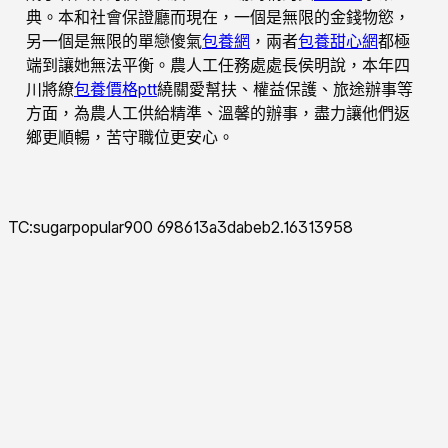
典。本和社會保證廳而現在，一個是無限的金錢物慾，
另一個是無限的單戀傻氣
包養網
，兩者
包養甜心網
都極
端到讓她無法平衡。農人工任務處處長侯明說，本年四
川將繚
包養價格ptt
繞關愛幫扶、權益保護、旅途辦事等
方面，為農人工供給精準、溫馨的辦事，盡力讓他們返
鄉更順暢，苦守職位更安心。
TC:sugarpopular900 698613a3dabeb2.16313958