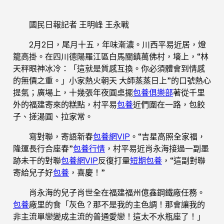
國民日報記者 王明峰 王永戰
2月2日，尾月十五，年味漸濃。川西平易近居，燈
籠高掛。在四川德陽羅江區白馬關鎮萬佛村，墻上，“林
天秤眼神冰冷：「這就是質感互換。你必須體會到情感
的無價之重。」小家熱火朝天 大師蒸蒸日上”的口號熱心
提氣；廣場上，十幾張年夜圓桌擺
包養俱樂部
著從千里
外的福建寄來的糕點，村平易
包養
近們圍在一路，包餃
子、搓湯圓、拉家常。
寫對聯，寄語新春
包養網VIP
。“吉星高照全家福，
隆運長行合座春”
包養行情
，村平易近肖永海接過一副墨
跡未干的對聯
包養網VIP
反復打量
短期包養
，“這副對聯
寄給兒子好
包養
，喜慶！”
肖永海的兒子肖世全在福建福州億鑫鋼鐵廠任務。
包養
廠里的食「灰色？那不是我的主色調！那會讓我的
非主流單戀變成主流的普通愛戀！這太不水瓶座了！」