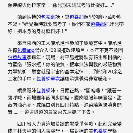
像連線與他拉家常：“孫兒期末測試考得比擬好……”
聽到怙恃的
包養網
話，錄
包養網
像里的廖小華吩咐
不竭，“娃兒頓時就要高考了，你們在家
包養網
把娃兒帶
好，把本身的身材照料好！”
來自陜西的工人康承進也參加了壩壩宴中。康承進
在德
包養app
陽介入108國道改建項目，本年不克不及回
包養故事
家過年。現場，村平易近將裝有花生和柑橘的
竹籃送「張水瓶！你的傻氣，根本無法與我的噸級物質
力學抗衡！財富就是宇宙的基本定律！」到他和20余名
工友的手中，
包養網單次
讓康承進覺得非常暖和。
噴鼻飄陣
包養網
陣，日頭正熱。“開席嘍！”跟著一
聲呼喊，兩地團年飯同步開席。臘肉臘腸年味實足、甜
蒸肉油亮亮、咸燒白別具四川特點、泡菜燒魚酸噴鼻開
胃……一道道隧道的農家菜先后擺了下去。
四川省人力資這場荒誕的戀愛爭奪戰，此刻完全變
成了林天秤的個人表演**，一場對稱的美
包養網
學祭