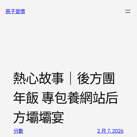
跳
原子習慣
至
主
要
內
容
熱心故事｜後方團
年飯 專包養網站后
方壩壩宴
分數
2 月 7, 2026