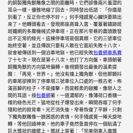
的銅製獨角獸雕像之間的距離時，它們卻像兩片羞澀的
耳朵一樣，優雅地縮了回去。同時發出低語：「你還是
別看了，反正你也停不好。」何手殘感覺心臟快要跳出
來了。他轉頭看去，發現那座高聳入雲、覆蓋著鏽跡斑
斑鐵網的多層機械式停車塔，正在那片窄巷的盡頭散發
出不正常的綠光。這棟停車塔是個異類，它的三號車位
始終空著，並且傳說只要有人敢在它面前失敗十八次，
就會被傳送到一個泊車地獄。他已經失敗
包養網車馬費
了十七次。現在是第十八次。他打了方向盤，車頭朝著
銅獨角獸的方向猛地偏轉。後視鏡發出最後的溫柔提
醒：「再見，世界。」他沒有撞上獨角獸，但他那顫抖
的車尾卻擦到了停車塔三號車位入口處的一根古老、佈
滿苔蘚的柱子。不是撞擊，而是輕柔的碰觸，像戀人之
間的耳語。接
包養網
著，一道濃郁的、像薄荷口香糖一
樣的綠色光芒。猛地從柱子爆發出來，瞬間吞噬了何手
殘和他的掀背車。光芒消失後，窄巷恢復了平靜，只剩
下獨角獸雕像一臉困惑的表情。何手殘感覺一陣天旋地
轉，等他回過神來，他的車子竟然垂直停在一個貼滿了
巨大獎狀的牆壁上。獎狀上寫著：「完美倒車入庫獎