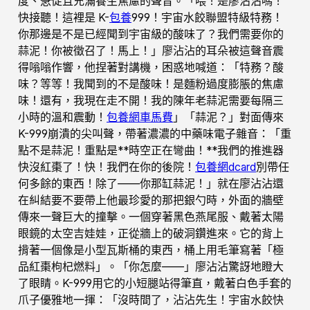
度、急促且充滿養生焦慮的聲音。「喂！是廖沾沾嗎！
快接聽！這裡是 K-
包養
999！宇宙水餃聯盟特級特務！
你那邊是不是已經聞到宇宙級的酸味了？我們需要你的
蒜泥！你被徵召了！馬上！」廖沾沾的耳朵被這聲音震
得嗡嗡作響，他捏著對講機，困惑地喊道：「特務？酸
味？等等！我聞到的不是酸味！是麵粉過度膨脹的焦慮
味！還有，我現在走不開！我的陳年老蒜泥需要每隔三
小時的溫和震動！
包養網車馬費
」「蒜泥？」對面傳來
K-999崩潰的尖叫聲，帶著濃濃的中藥味電子雜音：「重
點不是蒜泥！重點是**時空正在彎曲！**我們的推進器
快沒紅棗了！快！我們在你的後院！
包養網dcard
別帶任
何多餘的東西！除了——你那缸蒜泥！」就在廖沾沾還
在糾結要不要帶上他最珍愛的那把銀勺時，外面的牆壁
傳來一聲巨大的撞擊。一個穿著黑色燕尾服、戴著太陽
眼鏡的太空吉娃娃，正從牆上的破洞鑽進來。它的背上
揹著一個像是小型瓦斯桶的東西，桶上用毛筆寫著「極
品紅棗枸杞燃料」。「你怎麼——」廖沾沾驚訝地瞪大
了眼睛。K-999用它的小短腿站得筆直，戴著白色手套的
爪子優雅地一揮：「沒時間了，沾沾先生！宇宙水餃快