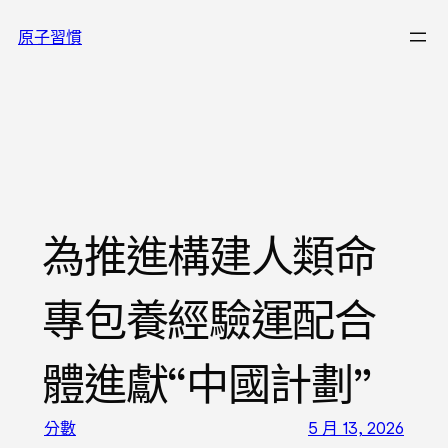
跳
原子習慣
至
主
要
內
容
為推進構建人類命
專包養經驗運配合
體進獻“中國計劃”
分數
5 月 13, 2026