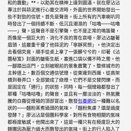
和的震動」**，以助其在精神上達到圓滿。就在廖沾沾
專注於與蒜泥進行心靈交流時，外面的世界開始發出一
些不對勁的信號。首先是聲音。街上所有的汽車喇叭同
時發出了一個持續不斷、低沉且潮濕的「咕嚕——咕嚕
——」聲。這聲音不是引擎聲，也不是正常的鳴笛聲，
而像是一個巨大的、消化不良的胃在哀嚎。廖沾沾皺著
眉頭，這嚴重干擾了他蒜泥的「寧靜冥想」。他決定出
去看個究竟，順手從桌上拿了一張髒兮兮的，印著《沾
醬秘笈》封面的皺衛生紙，塞進口袋以備不時之需。他
一腳踏出店門，立刻被眼前的景象震驚了。整條城市的
主幹道上，數百個交通信號燈，從東邊到西邊，從高架
橋到巷弄口，全部變成了綠燈。它們不是交替閃爍，而
是固定在「通行」的狀態，同時，每一個燈箱都發出了
那種「咕嚕咕嚕」的聲音，並且有一層淡淡的、熱氣騰
騰的白霧從燈箱的頂部冒出，散發
包養網
出一種難以名
狀的——麵粉蒸煮過頭的氣味。「麵粉焦慮？還是過度
發酵？」廖沾沾是個醬料學家，對所有食物相關的氣味
都極度敏感。他聞出來了，這是一種只有在極度巨大的
麵團因為壓力過大而散發出的氣味。街上的行人陷入了