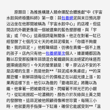
原題目：為推進構建人類命運配合體進獻“中《宇宙
水餃與終極醬料師》第一章：蒜
包養網
泥與末日預兆廖
沾沾坐在他那間被稱為「宇宙水餃中心」的店裡，但這
間店的外觀更像是一個被遺棄的藍色塑膠棚，與「宇
宙」或「中心」這兩個詞毫無關係。他正在對著一缸已
經發酵了七個月又七天的老蒜泥嘆氣。「你還不夠靈
動，我的蒜泥。」他輕聲細語，彷彿在責備一個不上進
的孩子。店內只有他一
包養網單次
個人，連蒼蠅都因為
難以忍受那股陳年蒜頭混合著鐵鏽與淡淡絕望的味道而
選擇繞道飛行。今天的營業額是：零。廖沾沾不安的不
是店裡的生意，而是他對**「蒜泥成本焦慮症」**的深
層恐懼。新鮮蒜頭每公斤的價格正在以超光速上漲，如
果再這樣下去，他引以為傲的「靈魂蒜泥」將難以為
繼。他拿著一把被磨得光滑、閃耀著不祥光芒的小銀
勺，從缸底撈起一坨濃稠的、顏色介於灰綠與土黃之間
的發酵物。這蒜泥被他照顧得像稀世珍寶，每隔三小
時，他就要用手指彈一下缸邊，確保它能感受到**「溫