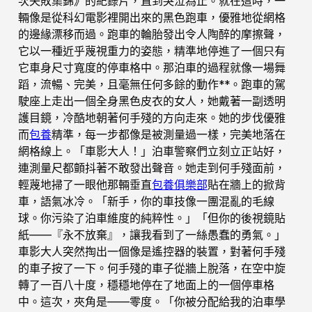
次失敗集錦》的紀錄片，直到哭泣為止。就在這時，一
輛像是從科幻電影裡開出來的黑色跑車，優雅地從網格
的邊緣漂移而過。跑車的輪胎發出令人陶醉的摩擦聲，
它以一種近乎蔑視重力的姿態，精準地停進了一個只有
它車身尺寸寬度的停車格中。那泊車的過程就像一場舞
蹈，流暢、完美，且毫無任何多餘的動作**。跑車的駕
駛座上走出一個全身黑色皮衣的女人，她戴著一副透明
護目鏡，冷酷地朝著何手殘的方向走來。她的步伐優雅
而
包養
精準，每一步都像是被測量過一樣，完美地落在
網格線上。「車影大人！」泊車警察們立刻立正站好，
連測量尺都顫抖著不敢發出聲音。她走到何手殘面前，
輕蔑地掃了一眼他那輛垂直
包養俱樂部
貼在牆上的掀背
車，語氣冰冷。「新手，你的車技像一團混亂的毛線
球。你污染了泊車維度的純粹性。」「但你的後視鏡貼
紙——『永不放棄』，讓我看到了一絲愚蠢的勇氣。」
車影大人突然掏出一個像是遙控器的裝置，對著何手殘
的車子按了一下。何手殘的車子從牆上脫落，在空中旋
轉了一百八十度，穩穩地停在了地面上的一個停車格
中。這次，夾角是——零度。「你被分配給我的泊車學