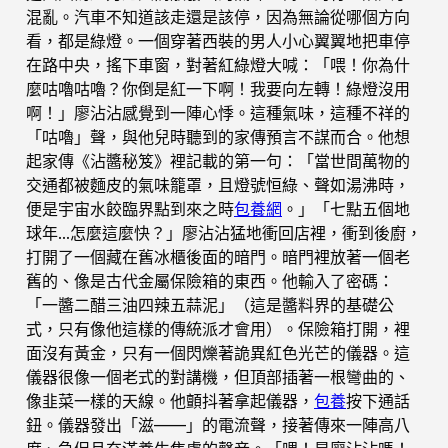
混亂。汽車不知道該走還是該停，因為無論從哪個方向
看，都是綠燈。一個穿著西裝的男人小心翼翼地把車停
在路中央，搖下車窗，對著紅綠燈大喊：「喂！你為什
麼咕嚕咕嚕？你倒是紅一下啊！我要向左轉！綠燈沒用
啊！」廖沾沾感覺到一陣心悸。這種氣味，這種不祥的
「咕嚕」聲，與他兒時聽到的家傳預言不謀而合。他想
起家傳《沾醬秘笈》裡記載的第一句：「當世間萬物的
交通都被麵皮的氣味籠罩，且燈號恒綠、聲如湯沸時，
便是宇宙水餃臨界點到來之時
包養網
。」「七點五個地
球年…怎麼這麼快？」廖沾沾猛地衝回店裡，衝到後廚，
打開了一個藏在舊冰櫃後面的暗門。暗門裡放著一個老
舊的、像是古代金屬保險箱的東西。他輸入了密碼：
「一醬二醋三油四辣五蒜泥」（這是醬料界的基礎公
式，只有像他這樣的傳統派才會用）。保險箱打開，裡
面沒有黃金，只有一個閃爍著詭異紅色光芒的儀器。這
儀器很像一個老式的對講機，但頂部插著一根彎曲的、
像韭菜一樣的天線。他顫抖著拿起儀器，
包養
按下通話
鈕。儀器發出「滋——」的電流聲，接著傳來一陣高八