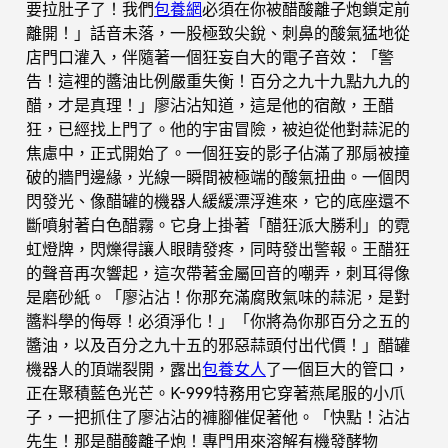
要拉肚子了！我們
包養網
必須在你被醋酸離子炮鎖定前
離開！」話音未落，一股極致尖銳、刺鼻的酸氣猛地從
店門口灌入，伴隨著一個狂妄自大的電子音效：「警
告！這裡的醬油比例嚴重失衡！百分之九十九點九九的
醋，才是真理！」廖沾沾知道，這是他的宿敵，王醋
狂，已經找上門了。他的宇宙冒險，被迫從他對蒜泥的
焦慮中，正式開始了。一個狂妄的影子佔滿了那扇被撞
破的牆門邊緣，光線一瞬間被極端的酸氣扭曲。一個閃
閃發光、像醋罐的機器人緩緩漂浮進來，它的底座還不
斷噴射著白色醋霧。它身上掛著「醋狂派大勝利」的霓
虹燈牌，閃爍得讓人眼睛發疼，同時發出警報。王醋狂
的聲音再次響起，這次帶著金屬回音的嘲弄，刺耳得像
是磨砂紙。「廖沾沾！你那充滿腐敗氣味的蒜泥，是對
醬料學的侮辱！必須淨化！」「你將為你那百分之五的
醬油，以及百分之九十五的邪惡蒜頭付出代價！」醋罐
機器人的頂端裂開，露出
包養女人
了一個巨大的管口，
正在聚積藍色光芒。K-999特務用它穿著燕尾服的小爪
子，一把抓住了廖沾沾的褲腳催促著他。「快點！沾沾
先生！那是醋酸離子炮！專門用來溶解有機發酵物