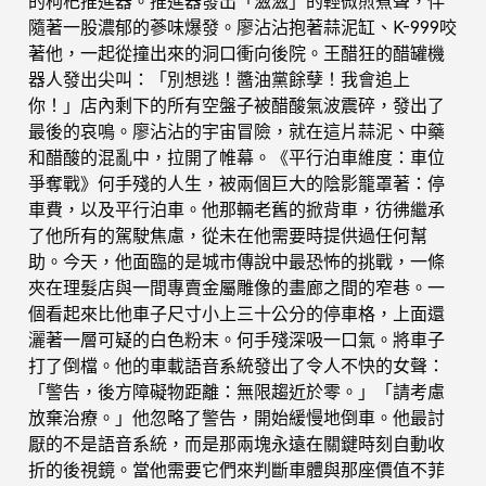
的枸杞推進器。推進器發出「滋滋」的輕微煎煮聲，伴
隨著一股濃郁的蔘味爆發。廖沾沾抱著蒜泥缸、K-999咬
著他，一起從撞出來的洞口衝向後院。王醋狂的醋罐機
器人發出尖叫：「別想逃！醬油黨餘孽！我會追上
你！」店內剩下的所有空盤子被醋酸氣波震碎，發出了
最後的哀鳴。廖沾沾的宇宙冒險，就在這片蒜泥、中藥
和醋酸的混亂中，拉開了帷幕。《平行泊車維度：車位
爭奪戰》何手殘的人生，被兩個巨大的陰影籠罩著：停
車費，以及平行泊車。他那輛老舊的掀背車，彷彿繼承
了他所有的駕駛焦慮，從未在他需要時提供過任何幫
助。今天，他面臨的是城市傳說中最恐怖的挑戰，一條
夾在理髮店與一間專賣金屬雕像的畫廊之間的窄巷。一
個看起來比他車子尺寸小上三十公分的停車格，上面還
灑著一層可疑的白色粉末。何手殘深吸一口氣。將車子
打了倒檔。他的車載語音系統發出了令人不快的女聲：
「警告，後方障礙物距離：無限趨近於零。」「請考慮
放棄治療。」他忽略了警告，開始緩慢地倒車。他最討
厭的不是語音系統，而是那兩塊永遠在關鍵時刻自動收
折的後視鏡。當他需要它們來判斷車體與那座價值不菲