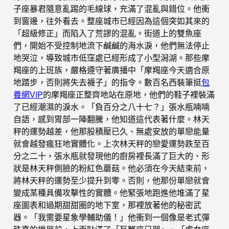
子座暴君隨意亂踢的毛線球，充滿了混亂與錯位。他衝
到窗邊，往外看去。整座城市已經因為這個突如其來的
「超級修正」而陷入了荒謬的混亂。街道上的雙魚座
們，開始不受控制地流下鹹鹹的海水淚，他們無法停止
地哭泣，導致城市低窪處已經形成了小型潟湖。那些摩
羯座的上班族，嚴格遵守著廣播中「摩羯座今天適合原
地踏步，否則將失去襪子」的指令。數百名西裝筆挺
包
養網VIP
的摩羯座正整齊地站在原地，他們的鞋子裡裝滿
了已經潮濕的淚水。「負百分之八十七？」張水瓶喃喃
自語，感到胃部一陣翻騰，他知道這代表著什麼。林天
秤的運勢越差，他那股積壓已久、無處安放的單戀能量
就會越發瘋狂地實體化。上次林天秤的戀愛運勢跌至百
分之二十，張水瓶就發現他的廚房裡長滿了巨大的、形
狀是林天秤側臉的粉紅色蘑菇。他必須在今天結束前，
將林天秤的運勢至少提升到零。否則，他那份單戀就會
變成某種具備攻擊性的實體。他緊張地跑進他堆滿了星
座圖表和過期甜甜圈的地下室，那裡放著他的秘密武
器。「我需要星象學輔助儀！」他衝到一個像是老式彈