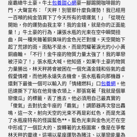
座霸總牛土豪。牛土
包養甜心網
豪一腳踢開咖啡館的
門，大聲宣布：「天秤！別管那什麼負運勢！我已經用
一百噸的純金箔買下了今天所有的壞運氣！」「從現在
開始，你的運勢由我主宰！我的金錢，就是你的正面能
量！」牛土豪的行為，讓張水瓶的光束在空中瞬間扭
曲，與一種夾雜著銅臭味的金色光芒對撞。天空開始下
起了荒謬的雨。雨點不是水，而是閃耀著淚光的小小黃
銅齒輪。「不行！金牛座的物質力量太強了！我的單戀
被汙染了！」張水瓶大喊。他知道，如果牛土豪的物質
力量勝出，林天秤將會被困在一個充滿金錢和俗氣的虛
假愛情裡，而他將永遠失去機會。張水瓶看向那機器，
還剩下最後一個可以輸入的「情緒燃料」口
包養網
。他
迅速撕下了貼在他背後衣領上，那張寫著「我就是個單
戀傻瓜」的標籤，丟了進去。他必須用自己最真實的
「傻氣」去對抗金牛座的「霸氣」！調節器再次發出轟
鳴，這一次，射向天空的光束不再是彩虹色，而是充滿
了水瓶座特有的怪誕藍色**。藍色光束與金色光芒在空
中形成了一個巨大的、旋轉著的太極圖案，像是在爭奪
林天秤的靈魂。這場以星座運勢為賭注、以單戀能量為