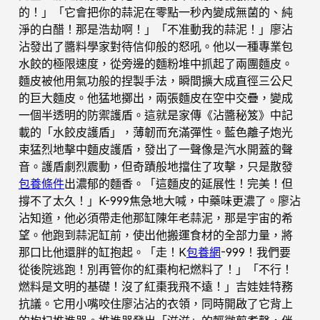
的！」「它會把你的蒜泥在零點一秒內變成無菌的、純
淨的白醋！那是浩劫啊！」「不准動我的蒜泥！」廖沾
沾發出了醬料學家對待信仰般的怒吼。他以一種專業包
水餃的極限速度，從旁邊的麵粉堆中抓起了兩團麵皮。
麵皮被他用氣功般的捏製手法，瞬間擴大成直徑三公尺
的巨大麵皮。他猛地擲出，兩張麵皮在空中交疊，變成
一個半透明的防禦護盾。這就是家傳《沾醬秘笈》中記
載的「水餃皮護盾」，薄韌而充滿彈性。藍色離子炮光
束猛烈地擊中麵皮護盾，發出了一聲像是汽水開蓋的聲
音。護盾劇烈震動，但奇蹟般地擋住了攻擊，只是散發
包養條件
出濃郁的麵香。「這麵皮的延展性！完美！但
撐不了太久！」K-999焦急地大喊，中藥味更濃了。廖沾
沾知道，他必須帶走他那缸陳年老蒜泥，那是宇宙的希
望。他跑到蒜泥缸前，使出他搬運食材的全部力量，將
那口比他還胖的缸抱起。「走！K
包養網
-999！我們要
從後院逃跑！別再管你的紅棗枸杞燃料了！」「不行！
燃料是文明的基礎！沒了紅棗我飛不遠！」吉娃娃特務
抗議。它用小嘴咬住廖沾沾的衣領，同時開啟了它背上