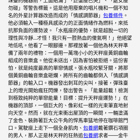
珠臺的機器前，上面貼滿了「巨蟹座已哭」、「處女座
勿碰」等警告標籤。這是他用廢棄的唱片機和一個不知
名的外星計算器改造而成的「情感調節器」
包養條件
。
他必須輸入一種極具感染力的正面情緒作為燃料，來抵
抗那負面的運勢波。「水瓶座的優勢，就是超脫一切的
理性與冷靜…才怪！我只有一腔熱血的傻氣啊！」他絕望
地低吼。他看了一眼腳邊。那裡放著一個他為林天秤準
備了兩年的禮物：一個用一萬塊小小的天秤座黃銅齒輪
組成的音樂盒。他從未送出，因為害怕被拒絕。這份害
怕，就是純度最高的單戀情感。張水瓶咬緊牙關，將那
個黃銅齒輪音樂盒砸爛，將所有的齒輪都倒入「情感調
節器」的輸入口。機器發出刺耳的尖叫，接著，彈珠臺
上的燈光開始瘋狂閃爍，發出警告。「能量超載！檢測
到極致純粹的單戀能量！目標：提升天秤座運勢！」在
機器的頂部，一個巨大的、像彩虹一樣的光束筆直地射
向天空。然而，就在光束衝出屋頂的一瞬間，一輛塗滿
了金色、裝飾著巨大公牛角的悍馬車猛地停在咖啡館門
口。駕駛座上走下一個全身肌肉、
包養網
戴著鑽石項圈
的男人，那人正是林天秤的狂熱追
包養網
求者——金牛