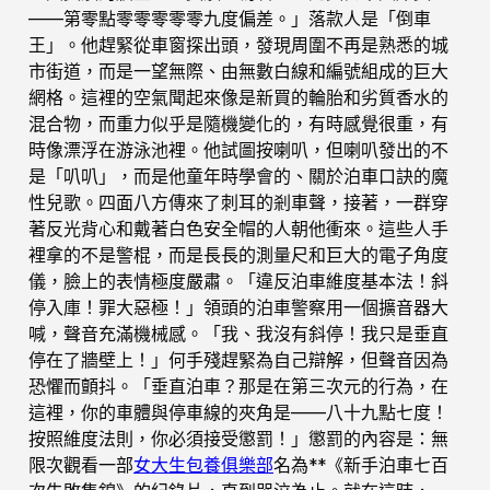
——第零點零零零零零九度偏差。」落款人是「倒車
王」。他趕緊從車窗探出頭，發現周圍不再是熟悉的城
市街道，而是一望無際、由無數白線和編號組成的巨大
網格。這裡的空氣聞起來像是新買的輪胎和劣質香水的
混合物，而重力似乎是隨機變化的，有時感覺很重，有
時像漂浮在游泳池裡。他試圖按喇叭，但喇叭發出的不
是「叭叭」，而是他童年時學會的、關於泊車口訣的魔
性兒歌。四面八方傳來了刺耳的剎車聲，接著，一群穿
著反光背心和戴著白色安全帽的人朝他衝來。這些人手
裡拿的不是警棍，而是長長的測量尺和巨大的電子角度
儀，臉上的表情極度嚴肅。「違反泊車維度基本法！斜
停入庫！罪大惡極！」領頭的泊車警察用一個擴音器大
喊，聲音充滿機械感。「我、我沒有斜停！我只是垂直
停在了牆壁上！」何手殘趕緊為自己辯解，但聲音因為
恐懼而顫抖。「垂直泊車？那是在第三次元的行為，在
這裡，你的車體與停車線的夾角是——八十九點七度！
按照維度法則，你必須接受懲罰！」懲罰的內容是：無
限次觀看一部
女大生包養俱樂部
名為**《新手泊車七百