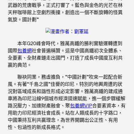
武器的荒唐戰爭，正式打響了。藍色與金色的光芒在林
天秤咖啡館上空劇烈衝撞，創造出一個不斷旋轉的怪異
氣旋。國計劃”
漫畫作者：劉軍延
本年G20峰會時代，雅萬高鐵的勝利實驗運轉遭到
國際
包養網
社會普遍稱贊。這是中國高鐵初次全體系、
全要素、全財產鏈走出國門，打造了成長中國度互利共
贏的典范。
聯袂同業，務虛擔負，“中國計劃”吹來一起配合新
風。有著“千島之國”佳譽的印尼，特別的地輿周遭的狀
況對區域成長和諧性形成必定影響。雅萬高鐵的建成通
車將為印尼沿線9個城市經濟提速賦能，進一個步驟緩解
路況壓力、加速財產融會、聚
包養網VIP
合要素資本，有
用助力印尼經濟社會成長。站在人類成長的十字路口，
中國秉持互利共贏理念，為世界開闢出公正性、有用
性、包涵性的新成長格式。