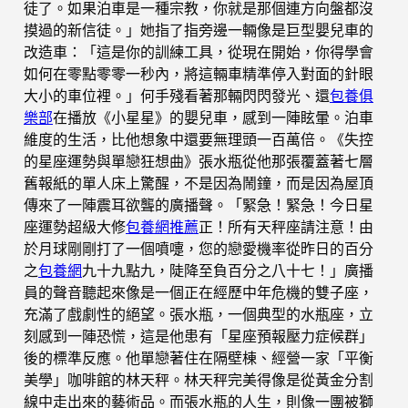
徒了。如果泊車是一種宗教，你就是那個連方向盤都沒
摸過的新信徒。」她指了指旁邊一輛像是巨型嬰兒車的
改造車：「這是你的訓練工具，從現在開始，你得學會
如何在零點零零一秒內，將這輛車精準停入對面的針眼
大小的車位裡。」何手殘看著那輛閃閃發光、還
包養俱
樂部
在播放《小星星》的嬰兒車，感到一陣眩暈。泊車
維度的生活，比他想象中還要無理頭一百萬倍。《失控
的星座運勢與單戀狂想曲》張水瓶從他那張覆蓋著七層
舊報紙的單人床上驚醒，不是因為鬧鐘，而是因為屋頂
傳來了一陣震耳欲聾的廣播聲。「緊急！緊急！今日星
座運勢超級大修
包養網推薦
正！所有天秤座請注意！由
於月球剛剛打了一個噴嚏，您的戀愛機率從昨日的百分
之
包養網
九十九點九，陡降至負百分之八十七！」廣播
員的聲音聽起來像是一個正在經歷中年危機的雙子座，
充滿了戲劇性的絕望。張水瓶，一個典型的水瓶座，立
刻感到一陣恐慌，這是他患有「星座預報壓力症候群」
後的標準反應。他單戀著住在隔壁棟、經營一家「平衡
美學」咖啡館的林天秤。林天秤完美得像是從黃金分割
線中走出來的藝術品。而張水瓶的人生，則像一團被獅