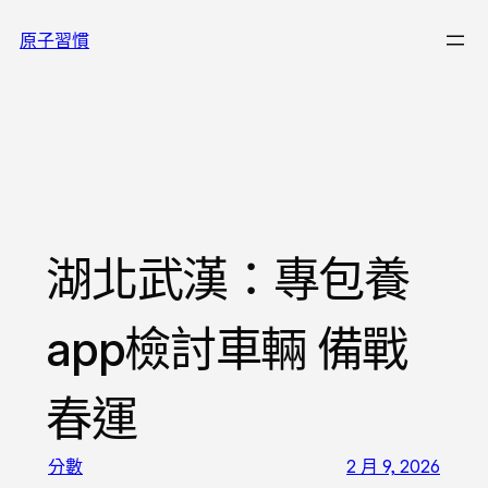
跳
原子習慣
至
主
要
內
容
湖北武漢：專包養
app檢討車輛 備戰
春運
分數
2 月 9, 2026