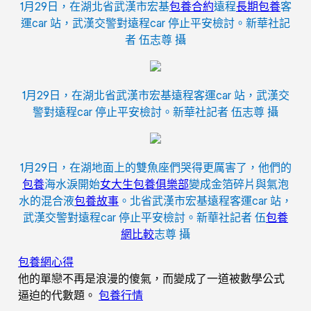
1月29日，在湖北省武漢市宏基
包養合約
遠程
長期包養
客
運car 站，武漢交警對遠程car 停止平安檢討。新華社記
者 伍志尊 攝
1月29日，在湖北省武漢市宏基遠程客運car 站，武漢交
警對遠程car 停止平安檢討。新華社記者 伍志尊 攝
1月29日，在湖地面上的雙魚座們哭得更厲害了，他們的
包養
海水淚開始
女大生包養俱樂部
變成金箔碎片與氣泡
水的混合液
包養故事
。北省武漢市宏基遠程客運car 站，
武漢交警對遠程car 停止平安檢討。新華社記者 伍
包養
網比較
志尊 攝
包養網心得
他的單戀不再是浪漫的傻氣，而變成了一道被數學公式
逼迫的代數題。
包養行情