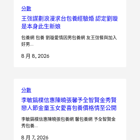
分數
王弢謀劃浪漫求台包養經驗婚 認定劉璇
是本身此生新娘
包養網 包養 劉璇愛情因男包養網 友王弢餐與加入
好男…
8 月 8, 2026
分數
李敏鎬樸信惠陳曉張馨予全智賢金秀賢
戀人節金童玉女愛喜包養價格情至公開
李敏鎬樸信惠陳曉張包養網 馨包養網 予全智賢金
秀包養…
8 月 7, 2026