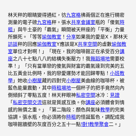
林天秤的眼睛變得通紅，彷
九宮格
彿兩個正在進行精密
測量的電子磅
九宮格
秤。張水
共享會議室
瓶的「傻氣
時
租
」與牛土豪的「霸氣」瞬間被天秤座的「平衡」力量
所鎖死。「等等
瑜伽教室
！
分享
如果我的愛是X，那林天
訪談
秤的回應
瑜伽教室
Y應該是X
共享空間
的虛數
瑜伽教
室
單位才對啊！」「現在，我的咖啡館正在承受百分
講
座
之八十七點八八的結構失衡壓力！我
舞蹈場地
需要校
準！」「只有當單戀的傻氣與財富的霸氣達到完美的五
比五黃金比例時，我的戀愛運勢才能回歸零點！
小班教
學
」她收
小樹屋
藏的四對完
小樹屋
美曲線的咖啡杯，被
藍色能量震動，其中
時租場地
一個杯子的把手竟然向內
側傾斜了零點五度！林天秤眼神
私密空間
冰冷：
見證
「
私密空間
交流
這就是質感互換。你
講座
必須體會到情
感的無價之重。」「第二階段：顏色與氣味
教學
的完美
協調。張水瓶，你必須將你
時租
的怪誕藍色，調配成我
咖啡館牆壁的灰度百分之五十一點
1對1教學
聚會
二。」