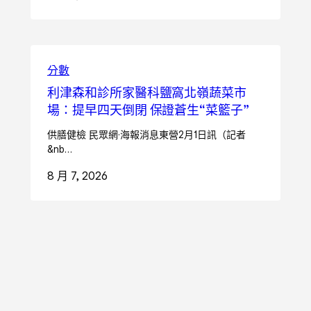
分數
利津森和診所家醫科鹽窩北嶺蔬菜市
場：提早四天倒閉 保證蒼生“菜籃子”
供膳健檢 民眾網·海報消息東營2月1日訊（記者
&nb…
8 月 7, 2026