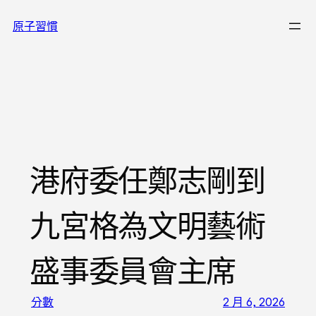
跳
原子習慣
至
主
要
內
容
港府委任鄭志剛到
九宮格為文明藝術
盛事委員會主席
分數
2 月 6, 2026